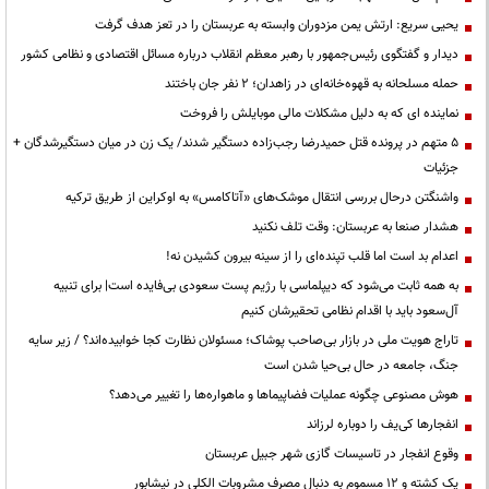
یحیی سریع: ارتش یمن مزدوران وابسته به عربستان را در تعز هدف گرفت
دیدار و گفتگوی رئیس‌جمهور با رهبر معظم انقلاب درباره مسائل اقتصادی و نظامی کشور
حمله مسلحانه به قهوه‌خانه‌ای در زاهدان؛ ۲ نفر جان باختند
نماینده ای که به دلیل مشکلات مالی موبایلش را فروخت
۵ متهم در پرونده قتل حمیدرضا رجب‌زاده دستگیر شدند/ یک زن در میان دستگیرشدگان +
جزئیات
واشنگتن درحال بررسی انتقال موشک‌های «آتاکامس» به اوکراین از طریق ترکیه
هشدار صنعا به عربستان: وقت تلف نکنید
اعدام بد است اما قلب تپنده‌ای را از سینه بیرون کشیدن نه!
به همه ثابت می‌شود که دیپلماسی با رژیم پست سعودی بی‌فایده است| برای تنبیه
آل‌سعود باید با اقدام نظامی تحقیرشان کنیم
تاراج هویت ملی در بازار بی‌صاحب پوشاک؛ مسئولان نظارت کجا خوابیده‌اند؟ / زیر سایه
جنگ، جامعه در حال بی‌حیا شدن است
هوش مصنوعی چگونه عملیات فضاپیماها و ماهواره‌ها را تغییر می‌دهد؟
انفجارها کی‌یف را دوباره لرزاند
وقوع انفجار در تاسیسات گازی شهر جبیل عربستان
یک کشته و ۱۲ مسموم به دنبال مصرف مشروبات الکلی در نیشابور