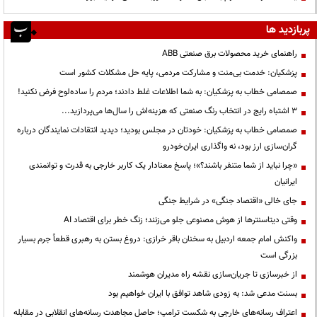
پربازدید ها
راهنمای خرید محصولات برق صنعتی ABB
پزشکیان: خدمت بی‌منت و مشارکت مردمی، پایه حل مشکلات کشور است
صمصامی خطاب به پزشکیان: به شما اطلاعات غلط دادند؛ مردم را ساده‌لوح فرض نکنید!
3 اشتباه رایج در انتخاب رنگ صنعتی که هزینه‌اش را سال‌ها می‌پردازید...
صمصامی خطاب به پزشکیان: خودتان در مجلس بودید؛ دیدید انتقادات نمایندگان درباره
گران‌سازی ارز بود، نه واگذاری ایران‌خودرو
«چرا نباید از شما متنفر باشند؟»؛ پاسخ معنادار یک کاربر خارجی به قدرت و توانمندی
ایرانیان
جای خالی «اقتصاد جنگی» در شرایط جنگی
وقتی دیتاسنترها از هوش مصنوعی جلو می‌زنند؛ زنگ خطر برای اقتصاد AI
واکنش امام جمعه اردبیل به سخنان باقر خرازی: دروغ بستن به رهبری قطعاً جرم بسیار
بزرگی است
از خبرسازی تا جریان‌سازی نقشه راه مدیران هوشمند
بسنت مدعی شد: به زودی شاهد توافق با ایران خواهیم بود
اعتراف رسانه‌های خارجی به شکست ترامپ؛ حاصل مجاهدت رسانه‌های انقلابی در مقابله