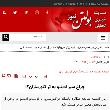
يکشنبه ۱۸ مرداد ۱۴۰۵
|
Sunday , 09 August 2026
از
و
ته
فولاد غدیر نی‌ریز به جمع چهار تیم برتر سوپرلیگ والیبال استان فارس صعود کرد
ن
نو
کد خبر:
۲۹۹۷۲۹
تاریخ انتشار:
۲۲ مهر ۱۳۹۴ - ۱۶:۳۱
صفحه نخست
»
ورزشی
»
لیگ برتر فوتبال ایران
‍‍‍ پ
پ
چراغ سبز ادینیو به تراکتورسازان؟!
روز گذشته شایعه مذاکره باشگاه تراکتورسازی با لوسیانو ادینیو در برخی از
سایت‌های محلی تبریز منتشر شد.