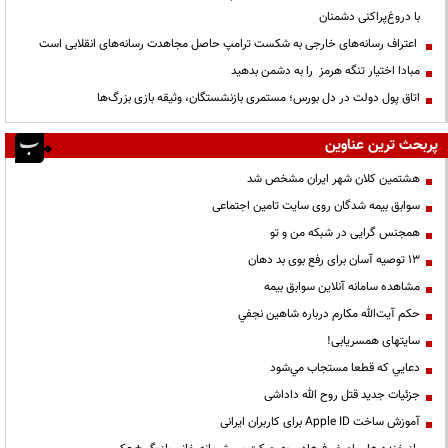
با دروغ‌پراکنی دشمنان
اعتراف رسانه‌های خارجی به شکست ترامپ حاصل مجاهدت رسانه‌های انقلابی است
مبادا اختیار تنگه هرمز را به دشمن بدهید
اتاق پول دولت در دل بورس؛ مستمری بازنشستگان، وثیقه بازی بزرگ‌ها
پربحث ترین عناوین
هشتمین کلان شهر ایران مشخص شد
سوابق بیمه شدگان روی سایت تامین اجتماعی
همجنس گرایی در شبکه من و تو
13 توصیه آسان برای رفع بوی بد دهان
مشاهده سامانه آنلاين سوابق بیمه
حكم آيت‌الله مكارم درباره شاهين نجفي
سایتهای همسریابی!
دعايي كه قطعا مستجاب مي‌شود
جزئیات جدید قتل روح الله داداشی
آموزش ساخت Apple ID برای کاربران ایرانی