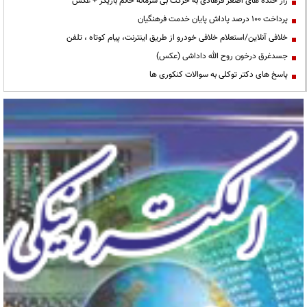
راز خنده های اصغر فرهادی به حرکت بی شرمانه خانم بازیگر + عکس
پرداخت ۱۰۰ درصد پاداش پایان خدمت فرهنگیان
خلافی آنلاین/استعلام خلافی خودرو از طریق اینترنت، پیام کوتاه ، تلفن
جسدغرق درخون روح الله داداشی (عکس)
پاسخ های دکتر توکلی به سوالات کنکوری ها