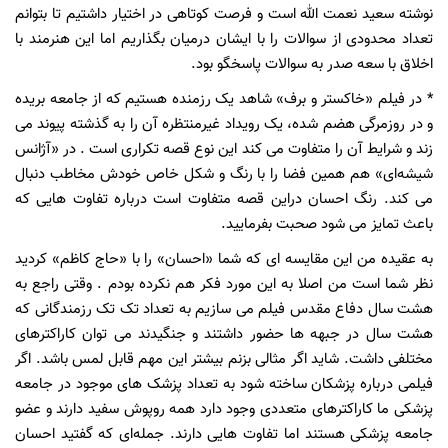
نوشته سعید نعمت الله است و فرصت کوتاهی در اختیار داشتیم تا بتوانم
تعداد محدودی از سوالات را با ایشان درمیان بگذاریم اما این هنرمند با
اخلاق با سعه صدر به سوالات پاسخگو بود.
* در فیلم «خاکستر و برف» شاهد یک رزمنده هستیم که از جامعه بریده
و در روزمرگی هضم شده، یک رویداد غیرمنتظره آن را به گذشته پیوند می
زند و شرایط آن را متفاوت می کند این نوع قصه تکراری است . در «آژانس
شیشه‌ای» هم همین فضا را با رنگ و شکل خاص خودش مخاطب دنبال
می کند. رنگ احسان دراین قصه متفاوت است درباره تفاوت هایی که
باعث تمایز می شود صحبت بفرمایید.
به عقیده من این مقایسه ای که شما «احسان» را با «حاج کاظم» کردید
نظر شما است من اصلا به این مورد فکر هم نکرده بودم . وقتی راجع به
هشت سال دفاع مقدس فیلم می سازیم به تعداد تک تک رزمندگانی که
هشت سال در جبهه ها حضور داشتند و جنگیدند می توان کاراکترهای
مختلفی داشت. شاید اگر مثالی بزنم بیشتر این مهم قابل لمس باشد. اگر
فیلمی درباره پزشکان ساخته شود به تعداد پزشک های موجود در جامعه
پزشکی ما کاراکترهای متعددی وجود دارد همه روپوش سفید دارند و عضو
جامعه پزشکی هستند اما تفاوت هایی دارند. جمله‌ای که گفتید احسان