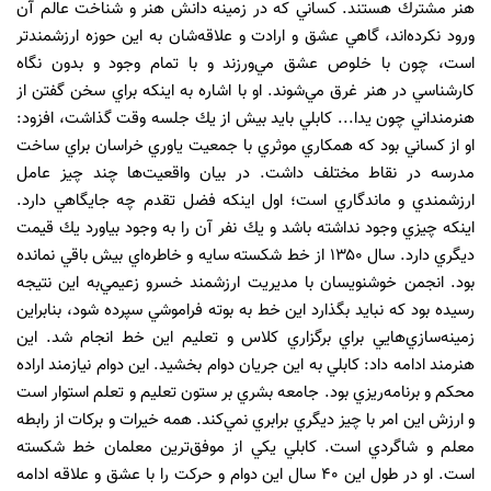
هنر مشترك هستند. كساني كه در زمينه دانش هنر و شناخت عالم آن
ورود نكرده‌اند، گاهي عشق و ارادت و علاقه‌شان به اين حوزه ارزشمندتر
است، چون با خلوص عشق مي‌ورزند و با تمام وجود و بدون نگاه
كارشناسي در هنر غرق مي‌شوند. او با اشاره به اينكه براي سخن گفتن از
هنرمنداني چون يدا... كابلي بايد بيش از يك جلسه وقت گذاشت، افزود:
او از كساني بود كه همكاري موثري با جمعيت ياوري خراسان براي ساخت
مدرسه در نقاط مختلف داشت. در بيان واقعيت‌ها چند چيز عامل
ارزشمندي و ماندگاري است؛ اول اينكه فضل تقدم چه جايگاهي دارد.
اينكه چيزي وجود نداشته باشد و يك نفر آن را به وجود بياورد يك قيمت
ديگري دارد. سال ۱۳۵۰ از خط شكسته سايه و خاطره‌اي بيش باقي نمانده
بود. انجمن خوشنويسان با مديريت ارزشمند خسرو زعيمي‌به اين نتيجه
رسيده بود كه نبايد بگذارد اين خط به بوته فراموشي سپرده شود، بنابراين
زمينه‌سازي‌هايي براي برگزاري كلاس و تعليم اين خط انجام شد. اين
هنرمند ادامه داد: كابلي به اين جريان دوام بخشيد. اين دوام نيازمند اراده
محكم و برنامه‌ريزي بود. جامعه بشري بر ستون تعليم و تعلم استوار است
و ارزش اين امر با چيز ديگري برابري نمي‌كند. همه خيرات و بركات از رابطه‌
معلم و شاگردي است. كابلي يكي از موفق‌ترين معلمان خط شكسته
است. او در طول اين ۴۰ سال اين دوام و حركت را با عشق و علاقه ادامه