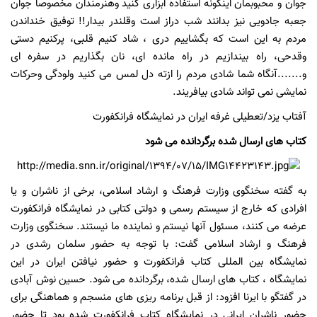
جوان و محبوبمان اینگونه استفاده ابزاری کنید وهنرمندان مخصوصا جوان
جعبه جادویی نیز بدانند شب دراز است وقلندر بیدار!! توفیق خنداندن
مردم به این است که بگشاییم دری ، شاد کنیم قلبی، پرکنیم دستی
وقدحی، راه بیندازیم در راه مانده ای، نان بگذاریم در سفره ای
و.......آنگاه شما شادی مردم را ازته دل لمس می کنید ولودگی وحرکات
نمایشی نمی تواند شادی بیافریند.
آفتاب یزد/تعطیلی غرفه ایران در نمایشگاه فرانکفورت
کتاب های ارسال شده برگردانده می شود
به گفته سخنگوی وزارت فرهنگ و ارشاد اسلامی، برخی از ناشران و یا
افرادی که خارج از سیستم رسمی و دولتی کتابی در نمایشگاه فرانکفورت
عرضه می کنند، مسئول آنها نیستم و نماینده ما نیستند. سخنگوی وزارت
فرهنگ و ارشاد اسلامی گفت: با توجه به حضور سلمان رشدی در
نمایشگاه بین المللی کتاب فرانکفورت و حضور نیافتن ایران در این
نمایشگاه ، کتاب های ارسال شده، برگردانده می شود. حسین نوش آبادی
در گفتگو با ایرنا افزود: از قبل برنامه ریزی های منسجم و هماهنگی برای
حضور ناشران ایرانی در نمایشگاه کتاب فرانکفورت شده بود تا حضور