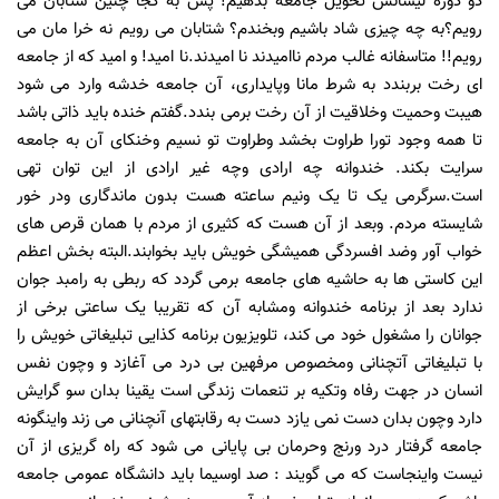
دو دوره لیسانس تحویل جامعه بدهیم! پس به کجا چنین شتابان می
رویم؟به چه چیزی شاد باشیم وبخندم؟ شتابان می رویم نه خرا مان می
رویم!! متاسفانه غالب مردم ناامیدند نا امیدند.نا امید! و امید که از جامعه
ای رخت بربندد به شرط مانا وپایداری، آن جامعه خدشه وارد می شود
هیبت وحمیت وخلاقیت از آن رخت برمی بندد.گفتم خنده باید ذاتی باشد
تا همه وجود تورا طراوت بخشد وطراوت تو نسیم وخنکای آن به جامعه
سرایت بکند. خندوانه چه ارادی وچه غیر ارادی از این توان تهی
است.سرگرمی یک تا یک ونیم ساعته هست بدون ماندگاری ودر خور
شایسته مردم. وبعد از آن هست که کثیری از مردم با همان قرص های
خواب آور وضد افسردگی همیشگی خویش باید بخوابند.البته بخش اعظم
این کاستی ها به حاشیه های جامعه برمی گردد که ربطی به رامبد جوان
ندارد بعد از برنامه خندوانه ومشابه آن که تقریبا یک ساعتی برخی از
جوانان را مشغول خود می کند، تلویزیون برنامه کذایی تبلیغاتی خویش را
با تبلیغاتی آتچنانی ومخصوص مرفهین بی درد می آغازد و وچون نفس
انسان در جهت رفاه وتکیه بر تنعمات زندگی است یقینا بدان سو گرایش
دارد وچون بدان دست نمی یازد دست به رقابتهای آنچنانی می زند واینگونه
جامعه گرفتار درد ورنج وحرمان بی پایانی می شود که راه گریزی از آن
نیست واینجاست که می گویند : صد اوسیما باید دانشگاه عمومی جامعه