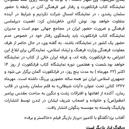
نمایشگاه کتاب فرانکفورت و رفتار غیر فرهنگی آنان در رابطه با حضور
سلمان رشدی ، در نمایشگاه امسال شرکت نکردیم و شرایط در آینده
متفاوت خواهد بود. نوش آبادی خاطرنشان کرد: اهمیت دیپلماسی
فرهنگی و ضرورت حضور ایران در مجامع جهانی مهم است و مدیران
نمایشگاه کتاب فرانکفورت باید پاسخگوی رفتار خود در خصوص عدم
حضور یک کشور در نمایشگاه، باشند. به گفته وی، در حال حاضر از طرف
معاونت فرهنگی وزارت فرهنگ و ارشاد اسلامی، نمایندگانی برای ابلاغ این
اعتراض به فرانکفورت رفته اند، و غرفه ایران خالی از کتاب در نمایشگاه
خواهد بود.شصت و هفتمین دوره نمایشگاه کتاب فرانکفورت از روز
14
اکتبر (
22
مهرماه ) به مدت پنج روز، در فرانکفورت آلمان برگزار می شود و
جمهوری اسلامی ایران نیز همه ساله حضوری پررنگ داشته است. مهرماه
1367
کتابی تحت عنوان «آیات شیطانی» به قلم سلمان رشدی در قالب
رمان، آکنده از اهانت‏ها و افترائات زشت و ننگین به ساحت مقدس پیامبر
اعظم(ص) و خانواده و اصحاب شریف ایشان در لندن توسط انتشارات
وایکینگ وابسته به موسسه پنگوئن انتشار یافت.
آفتاب یزد/گفتگو با کامبیز دیرباز بازیگر فیلم «خاکستر و برف»
دیالوگ ابزار بازیگر است