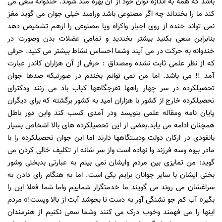
باشد که همه به اندازه توان خود از آن بهره مند شوند. خندوانه سعی می
کند ما را بخنداند چه اگر مصنوعی باشد ورامبد خیلی جوان می گوید مغز
نمی تواند خنده از روی اجبار واکراه ویا مصنوعی را ازهم تشخیص دهد
بنابراین سعی بکنید بیشتر بخندید و تمامی عضلات بدن وصورت در
خندوانه به حرکت در می آیند وشما احساس نشاط بیشتر می کنید. حرفی
که از نظر علمی ثابت نشده ومصداق : حرفی از آن هزاران کاندر عبارت
آمد !! می باشد. اما من نمی توانم بخندم در صورتیکه صدها جوان
تحصیلکرده در سر چهار راهها تفرجگاهها کباب باد می زنند ودکترای
تحصیلکرده خارج از کشور با هزاران امید به کشور برگشته که برای دیگران
پایان نامه ومقاله علمی بنویسد ودر آمدی کسب کند واین دور باطل
همچنان ادامه می یابد.بعضی از این تحصیلکرده های بالا اشخاص بسیار
بانفوذی در ارکان دولت ودستگاهها دارند اما این جوان تحصیلکرده را با
مادر بیوه وسه فرزند وا نهاده است واز سر شانه از تکلیف خالی کردن می
گوید: من تمایزی بین مردم وایشان نمی بینم به عبارتی بدبختی وشور
بختی ایشان با سایر جوانان برایم یکی است. اما به هنگام رای دادن به
سراغشان می روند می گویند ما خدمتگزار شماییم واما شما فعلا این را
بگیر« آب کم جو تشنگی آور به دست تا بجوشد آبت از بالا وپست!» مردم
اینها را می فهمند وخوب درک می کنند وشما سعی نکنیم از هنرمندان