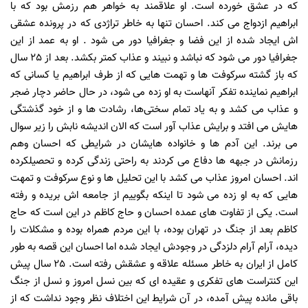
که در عشق خورده است. او علاقمند به خواهر هم رزمش بود که با
ابراهیم ازدواج می کند. احسان تنها به خاطر تراژدی که در پرونده عشقی‌
اش ایجاد شده از این فضا و جغرافیا دور می شود . او به عمد از این
جغرافیا دور می شود که نباشد و نبیند و عذاب کمتر بکشد. بعد از
25
سال
که باز گشته سرکوفت ها و تهمت هایی که از طرف ابراهیم یا کسانی که
ابراهیم نماینده تفکر آنهاست به او زده می شود، در حال حاضر دچار ضجر
و عذاب می کشد و به یاد تمام سختی‌ها، رشادت ها و از خود گذشتگی
هایش می افتد و برایش عذاب آور است که الان اندیشه نابش را زیر سوال
می برند. این آدم ها و خانواده هایشان در شرایطی که احسان وهم
رزمانش در جبهه ها دفاع می کردند به راحتی زندگی کرده و تحصیلکرده
اند. احسان امروز عذاب می کشد با این تحلیل ها و نوع سرکوفت و تمهت
هایی که به او زده می شود تا اینکه بگوییم از جامعه اش بریده و رفته
است. یکی از تفاوت های عمده احسان و حاج کاظم در این است که حاج
کاظم بعد از جنگ در تهران بوده، با این مردم همراه بوده و مشکلات را
دیده، آرام آرام دلزدگی در وجودش ایجاد شده اما احسان این قصه به طور
کامل از ایران به خاطر مسئله علاقه و عشقش رفته است.
25
سال پیش
این کنتراست های تفکری و عقیده ای که بین نسل امروز و نسل از جنگ
باقی مانده پیش آمده، در آن شرایط این اختلاف نظر وجود نداشت که از