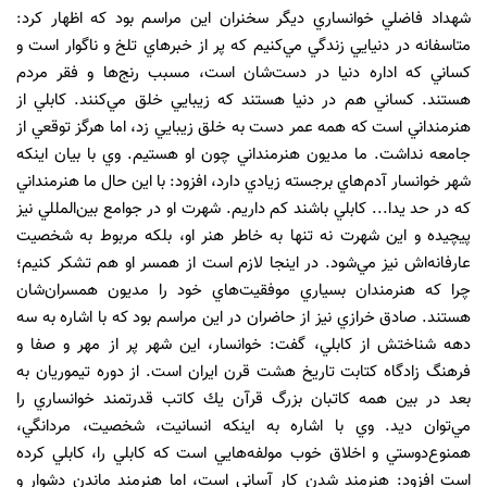
شهداد فاضلي خوانساري ديگر سخنران اين مراسم بود كه اظهار كرد:
متاسفانه در دنيايي زندگي مي‌كنيم كه پر از خبرهاي تلخ و ناگوار است و
كساني كه اداره‌ دنيا در دست‌شان است، مسبب رنج‌ها و فقر مردم
هستند. كساني هم در دنيا هستند كه زيبايي خلق مي‌كنند. كابلي از
هنرمنداني است كه همه‌ عمر دست به خلق زيبايي زد، اما هرگز توقعي از
جامعه نداشت. ما مديون هنرمنداني چون او هستيم. وي با بيان اينكه
شهر خوانسار آدم‌هاي برجسته زيادي دارد، افزود: با اين حال ما هنرمنداني
كه در حد يدا... كابلي باشند كم داريم. شهرت او در جوامع بين‌المللي نيز
پيچيده و اين شهرت نه تنها به خاطر هنر او، بلكه مربوط به شخصيت
عارفانه‌اش نيز مي‌شود. در اينجا لازم است از همسر او هم تشكر كنيم؛
چرا كه هنرمندان بسياري موفقيت‌هاي خود را مديون همسران‌شان
هستند. صادق خرازي نيز از حاضران در اين مراسم بود كه با اشاره به سه
دهه شناختش از كابلي، ‌گفت: خوانسار، اين شهر پر از مهر و صفا و
فرهنگ زادگاه كتابت تاريخ هشت قرن ايران است. از دوره تيموريان به
بعد در بين همه كاتبان بزرگ قرآن يك كاتب قدرتمند خوانساري را
مي‌توان ديد. وي با اشاره به اينكه ‌انسانيت، شخصيت، مردانگي،
همنوع‌دوستي و اخلاق خوب مولفه‌هايي است كه كابلي را، كابلي كرده
است افزود: هنرمند شدن كار آساني است، اما هنرمند ماندن دشوار و