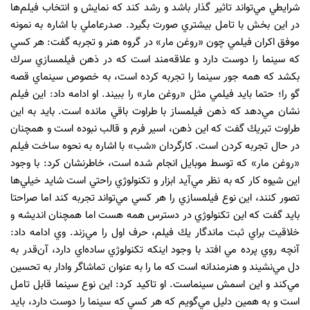
شرايطي مي‌تواند تاثير گذار باشد و رشد كند كه نمايش و انتخاب فيلم‌ها
در اين بخش با تامل بيشتري صورت بگيرد. صدرعاملي با اشاره به نمونه
موفق اكران فيلمي چون «روغن مار» در گروه هنر و تجربه گفت: هر كسي
كه سينما را دوست دارد و علاقه‌مند است كه در ذهن فيلمسازي سرك
بكشد كه همه جور سينما را تجربه كرده است‌، به خصوص سينماي قصه
گو را؛ حتما بايد فيلمي مثل «روغن مار» را ببيند. او ادامه داد: اين فيلم
نشان مي‌دهد كه ذهن فيلمساز با طراوت باقي مانده است. بايد به اين
طراوت تبريك گفت كه اين ذهن، اسير فرم و قالب نبوده است و همچنان
در حال تجربه كردن است. كارگردان «شب» با اشاره به نحوه ساخت فيلم
«روغن مار» كه توسط موبايل انجام شده است، خاطرنشان كرد: با وجود
اين شيوه كار كه به نظر مي‌آيد ابزار و تكنولوژي راحتي است شايد خيلي‌ها
تصور كنند‌، اين نوع فيلمسازي را هر كسي مي‌تواند تجربه كند اما صراحتا
بايد گفت كه اين تكنولوژي در دسترس همه هست اما همچنان انديشه و
خلاقيت براي ثبت ماندگار يك فيلم، حرف اول را مي‌زند. وي ادامه داد:
آنچه روي پرده‌ مي‌ افتد با وجود اينكه تكنولوژي ساده‌اي دارد، ‌آن‌قدر به
دل مي‌نشيند و هنرمندانه است كه ما را به عنوان تماشاگر وادار به تحسين
مي‌كند و اين اسمش سينماست. او تاكيد كرد: اين نوع سينما قابل تامل
است و به همين دليل مي‌گويم كه هر كسي كه سينما را دوست دارد، بايد