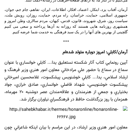
می‌کنیم تا در کنار ما، به ارتقای صفحه
«
فرهنگ در رسانه
»
کمک کنند
.
آرمان، آفتاب یزد، ابتکار، اعتماد، افکار، اطلاعات، ایران، تفاهم، جام جم، جوان،
جمهوری اسلامی، حمایت، خراسان، راه مردم، حمایت، روزان، رویش ملت،
سیاست روز،
شرق، شهروند، قانون، قدس، کیهان، مردم سالاری، وطن امروز و
همشهری روزنامه هایی هستند که روزانه به آن‌ها پرداخته و سعی می کنیم
گلچینی از بهترین های آنها را در یک سبد فرهنگی به خدمت شما عرضه کنیم
.
***
آرمان/كابلي: امروز دوباره متولد شده‌ام
آيين رونمايي كتاب آثار شكسته نستعليق يدا... كابلي خوانساري با عنوان
سماع در سماع با حضور علي مرادخاني معاون امور هنري وزير فرهنگ و
ارشاد اسلامي، يدا... كابلي خوشنويس پيشكسوت، غلامحسين اميرخاني
پيشكسوت خوشنويسي، شهداد فاضلي خوانساري، صادق خرازي، جواد
بختياري و جمعي از هنرمندان و علاقه‌مندان عصر دوشنبه ۲۰ مهرماه،
همزمان با روز بزرگداشت حافظ در فرهنگسراي نياوران برگزار شد.
معاون امور هنري وزير ارشاد، در اين مراسم با بيان اينكه شاعراني چون