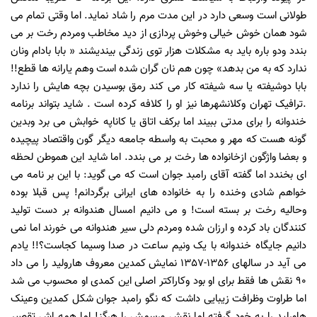
طولانی است وسعی دارد در این مدت مرم را شاد نماید. اما وقتی تمام می
شود همان خوش خیالی وخوش پردازی از دید مخاطب ومردم رخت بر می
بندد ودو باره باید به مشکلات هزار توی زندگی بیندیشند « بابا بادام ونان
ندارد که به من بدهد» چون هم نان گران شده است وهم یارانه ها قطع!!
بابا دوشیفته یا سه شیفته کار می کند رمق بوسیدن بچه هایش را ندارد
.ترافیک تهران وکلانشهرها نیز او را کلافه کرده است . شاید بتواند برنامه
خندوانه را برای مدتی ببیند اما برکف اتاق یا کاناپه خوابش می برد وبدین
گونه هست که مهر و محبت به واسطه جامعه دیگر گون واقتصاد پیچیده
و بعضا واژگون ازخانواده ها رخت بر می بندد. اما شاید این هموطن لحظه
ای بخندد اما گفته آقای رامبد جوان است که می گوید: با این بر نامه می
خواهم شادی وخنده را به خانواده های ایرانی برگردانم! پس قبلا بوده
وحالیه رخت بر بسته است! و می دانیم امسال هندوانه بر دست تولید
کنندگان باد کرده و ارزان شده ومردم دلی سیر هندوانه می خورند اما نمی
دانیم جایگاه خندوانه با یک ونیم ساعت در صدا وسیما کجاست؟!! یادم
می آید در سالهای
1356
-
1357
نمایش کمدین معروف هارولید را می داد
90
نقش ها فقط برای او بود وکاراکتر اصلی این کمدی او محسوب می شد
اما طراوت وظرافت زیبایی داشت که نگو رامبد جوان شکل کمدین وعینک
هاورلید را به خود گرفته اما نقش ورسمش را هرگز! اما همه اش تقصیر