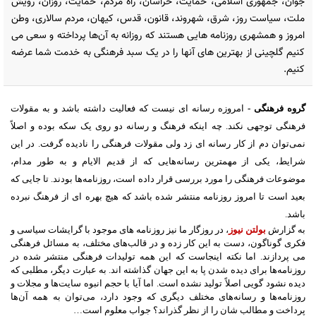
جوان، جمهوری اسلامی، حمایت، خراسان، راه مردم، حمایت، روزان، رویش
ملت، سیاست روز، شرق، شهروند، قانون، قدس، کیهان، مردم سالاری، وطن
امروز و همشهری روزنامه هایی هستند که روزانه به آن‌ها پرداخته و سعی می
کنیم گلچینی از بهترین های آنها را در یک سبد فرهنگی به خدمت شما عرضه
کنیم.
گروه فرهنگی
-
امروزه رسانه ای نیست که فعالیت داشته باشد و به مقولات
فرهنگی توجهی نکند
.
چه اینکه فرهنگ و رسانه دو روی یک سکه بوده و اصلاً
نمی‌توان دم از کار رسانه ای زد ولی مقولات فرهنگی را نادیده گرفت
.
در این
شرایط، یکی از مهمترین رسانه‌هایی که از قدیم الایام و به طور مدام،
موضوعات فرهنگی را مورد بررسی قرار داده است، روزنامه‌ها بودند
.
تا جایی که
بعید است تا امروز روزنامه منتشر شده باشد که هیچ بهره ای از فرهنگ نبرده
باشد
.
به گزارش
بولتن نیوز
،
در روزگار ما نیز روزنامه های موجود با گرایشات سیاسی و
فکری گوناگون، دست به این کار زده و در قالب‌های مختلف، به مسائل فرهنگی
می پردازند
.
اما نکته اینجاست که این همه تولیدات فرهنگی منتشر شده در
روزنامه‌ها برای دیده شدن پا به این جهان گذاشته اند
.
به عبارت دیگر، مطلبی که
دیده نشود گویی اصلاً تولید نشده است
.
اما آیا با حجم انبوه سایت‌ها و مجلات و
روزنامه‌ها و رسانه‌های مختلف دیگری که وجود دارد، می‌توان به همه آن‌ها
پرداخت و مطالب شان را از نظر گذراند؟ جواب معلوم است…