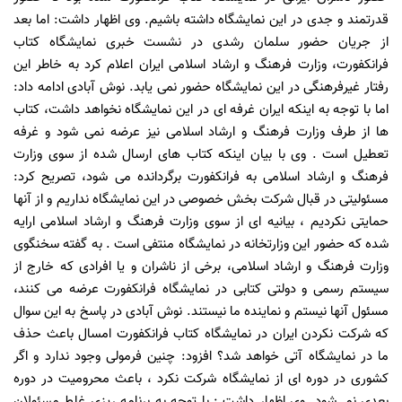
قدرتمند و جدی در این نمایشگاه داشته باشیم. وی اظهار داشت: اما بعد
از جریان حضور سلمان رشدی در نشست خبری نمایشگاه کتاب
فرانکفورت، وزارت فرهنگ و ارشاد اسلامی ایران اعلام کرد به خاطر این
رفتار غیرفرهنگی در این نمایشگاه حضور نمی یابد. نوش آبادی ادامه داد:
اما با توجه به اینکه ایران غرفه ای در این نمایشگاه نخواهد داشت، کتاب
ها از طرف وزارت فرهنگ و ارشاد اسلامی نیز عرضه نمی شود و غرفه
تعطیل است . وی با بیان اینکه کتاب های ارسال شده از سوی وزارت
فرهنگ و ارشاد اسلامی به فرانکفورت برگردانده می شود، تصریح کرد:
مسئولیتی در قبال شرکت بخش خصوصی در این نمایشگاه نداریم و از آنها
حمایتی نکردیم ، بیانیه ای از سوی وزارت فرهنگ و ارشاد اسلامی ارایه
شده که حضور این وزارتخانه در نمایشگاه منتفی است . به گفته سخنگوی
وزارت فرهنگ و ارشاد اسلامی، برخی از ناشران و یا افرادی که خارج از
سیستم رسمی و دولتی کتابی در نمایشگاه فرانکفورت عرضه می کنند،
مسئول آنها نیستم و نماینده ما نیستند. نوش آبادی در پاسخ به این سوال
که شرکت نکردن ایران در نمایشگاه کتاب فرانکفورت امسال باعث حذف
ما در نمایشگاه آتی خواهد شد؟ افزود: چنین فرمولی وجود ندارد و اگر
کشوری در دوره ای از نمایشگاه شرکت نکرد ، باعث محرومیت در دوره
بعدی نمی‌شود. وی اظهار داشت : با توجه به برنامه ریزی غلط مسئولان