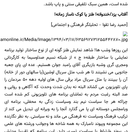
شده است، همین سبک تلفیقی سنتی و پاپ باشد.
آفتاب یزد/خندوانه! طنز یا کوک ناساز زمانه!
[حمید رضا تقوا – تحلیلگر فرهنگی و اجتماعی]
این روزها وشب ها! شاهد نمایش طنز گونه ای از نوع ساختار تولید برنامه
نمایشی با ساختار طبقه« ج » از شبکه نسیم صداوسیما به کارگردانی
ومجری گری وشبه بازیگری آقای رامبد جوان هستیم. عده ای پای جعبه
جادویی می نشینند تا هر شب مثل سریال اوشین(یا سالهای دور از خانه)
آن را ببینند یا مثل سریال مراد برقی سال های اولیه دهه
50
مردمان را
پای تلویزیون می کشاند البته نه بدان شدت وحدت که آگاهی و روایی و
صد البته رغبت مردم به تماشای برنامه های تلویزیونی کم شده است
چراکه هر جا سیاست نیم بند وسیاست زدگی به محفلی، برنامه ای
ویامجلس دوستانه ای پا می گذارد آنجا را به ویرانه ای تبدیل می کند از
ترکیب فرهنگ وسیاست نه فرهنگی می ماند و نه سیاستی. به نظر نگارنده
این مجموعه وپیوند نامبارک به همه شاخه ها وجوانب ورشته های علمی
در پیوند وارتباط با سیاست تسری دارد. این برنامه که تقریبا مدتش