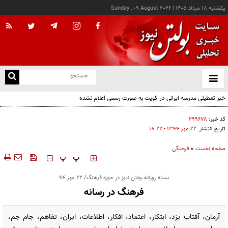
يکشنبه ۱۸ مرداد ۱۴۰۵
|
Sunday , 09 August 2026
از
و
ته
خبر تعطیلی مدرسه ایرانی در کویت به صورت رسمی اعلام نشده
ن
نو
کد خبر:
۲۹۹۶۷۸
تاریخ انتشار:
۲۲ مهر ۱۳۹۴ - ۱۸:۲۲
صفحه نخست
»
فرهنگی
‍‍‍ پ
پ
بسته روزانه بولتن نیوز در حوزه فرهنگ/ 22 مهر 94
فرهنگ در رسانه
آرمان، آفتاب یزد، ابتکار، اعتماد، افکار، اطلاعات، ایران، تفاهم، جام جم،