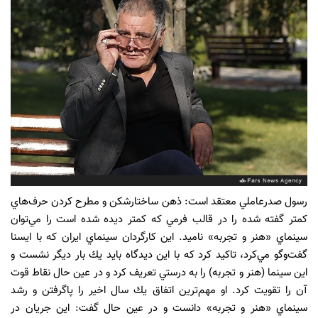
رسول صدرعاملي معتقد است: ذهن ساختارشكن و مطرح كردن حرف‌هاي
كمتر گفته شده را‌ در قالب فرمي كه كمتر ديده شده است‌ را مي‌توان
سينماي «هنر و تجربه» ناميد. اين كارگردان سينماي ايران كه با ايسنا
گفت‌وگو مي‌كرد، تاكيد كرد كه با اين ديدگاه بايد يك بار ديگر نشست و
اين سينما (هنر و تجربه) را به درستي تعريف كرد و در عين حال نقاط قوت
آن را تقويت كرد. او مهم‌ترين اتفاق يك سال اخير را پاگرفتن و رشد
سينماي «هنر و تجربه» دانست و در عين حال گفت: اين جريان در