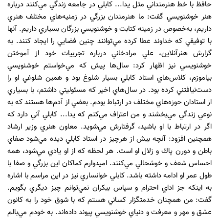
حافظ با خط هنرمنداني مثل يدا... كابلي در جامعه زندگي مي‌كنند درباره
هنر خوشنويسي گفت: ما هنرمندان بزرگي در زمنيه‌هاي مختلف هنري
داريم، به‌خصوص در زمينه‌ كتابت و خوشنويسي بزرگان بسياري داريم. آنها
با توفيقي كه خداوند عطا كرده مي‌توانند چنين فضايي را ايجاد كنند. به
گزارش هنرآنلاین، علي مرادخاني درباره تجربيات خود از آموختن
خوشنويسي نيز اظهار كرد: سال‌ها پيش كه مي
خواستم خوشنويسي
بياموزم، كلاس‌هاي استاد كابلي بسيار شلوغ بود و همين شلوغي او را
دست‌نيافتني كرده بود. در سال‌هاي اخير كه مسئوليتي داشتم، با بسياري
از استادان حوزه‌هاي مختلف در ارتباط بودم. بعضي از آدم‌ها هستند كه به
نوعي زندگي مي‌بخشند و من اعتراف مي‌كنم كه يدا... كابلي آني دارد كه
اگر در ارتباط با او باشيد، گرفتارش مي‌شويد. معاون هنري وزير ارشاد
همچنين افزود: آنچه بيش از هرچيز در استاد كابلي ديده مي‌شود صفاي
باطن و دورن پاك و زلال او است. هر لحظه كه از او يادي مي‌شود، همه
احساس شعف و خوشحالي مي‌كنند. اميدوارم كماكان اين بزرگي و صفا با
طول عمر او ادامه داشته باشد. كابلي خوانساري نيز در اين مراسم با اشاره
به اينكه جز اداي احترام و سپاس بيكران نمي‌توانم چيز ديگري بگويم.
گفت: من همچنان خدمتگزار كساني هستم كه با شوق خود را به كانون
عشق و مهر و معرفت و دنياي خوشنويسي پيوند داده‌اند. به خودم مي‌بالم