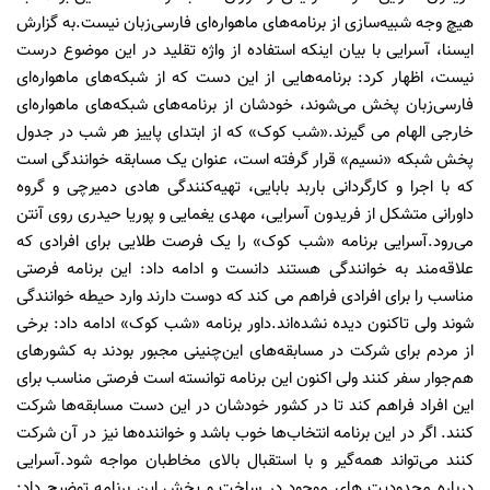
هیچ وجه شبیه‌سازی از برنامه‌های ماهواره‌ای فارسی‌زبان نیست.به گزارش
ایسنا، آسرایی با بیان اینکه استفاده از واژه تقلید در این موضوع درست
نیست، اظهار کرد: برنامه‌هایی از این دست که از شبکه‌های ماهواره‌ای
فارسی‌زبان پخش می‌شوند، خودشان از برنامه‌های شبکه‌های ماهواره‌ای
خارجی الهام می گیرند.«شب کوک» که از ابتدای پاییز هر شب در جدول
پخش شبکه «نسیم» قرار گرفته است، عنوان یک مسابقه خوانندگی است
که با اجرا و کارگردانی باربد بابایی، تهیه‌کنندگی هادی دمیرچی و گروه
داورانی متشکل از فریدون آسرایی، مهدی یغمایی و پوریا حیدری روی آنتن
می‌رود.آسرایی برنامه «شب کوک» را یک فرصت طلایی برای افرادی که
علاقه‌مند به خوانندگی هستند دانست و ادامه داد: این برنامه فرصتی
مناسب را برای افرادی فراهم می کند که دوست دارند وارد حیطه خوانندگی
شوند ولی تاکنون دیده نشده‌اند.داور برنامه «شب کوک» ادامه داد: برخی
از مردم برای شرکت در مسابقه‌های این‌چنینی مجبور بودند به کشورهای
هم‌جوار سفر کنند ولی اکنون این برنامه توانسته است فرصتی مناسب برای
این افراد فراهم کند تا در کشور خودشان در این دست مسابقه‌ها شرکت
کنند. اگر در این برنامه انتخاب‌ها خوب باشد و خواننده‌ها نیز در آن شرکت
کنند می‌تواند همه‌گیر و با استقبال بالای مخاطبان مواجه شود.آسرایی
درباره محدودیت های موجود در ساخت و پخش این برنامه توضیح داد: