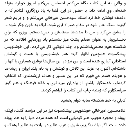
و وقتي به اين كتاب نگاه مي‌كنم احساس مي‌كنم امروز دوباره متولد
شده‌ام. وي ادامه داد: با حضور در اين فضا به ياد روزگاري افتادم كه با
دغدغه‌ نوشتن خط نزد استاد سيدحسن ميرخاني مي‌رفتم و او برايم شعر
گويند سنگ لعل شود در مقام صبر / آري شود، ليك به خون جگر شود...
را مشق مي‌كرد و من تا مدت‌ها معنايش را نمي‌دانستم. روزي كه براي
نخستين‌بار به عنوان معلم پشت ميز نشستم ياد روزهايي افتادم كه در
شكسته هيچ معلمي‌نداشتم و با چند فتوكپي كار مي‌كردم. اين خوشنويس
پيشكسوت همچنين اظهار كرد: هنر خوشنويسي با همت و كوشش
استاداني آبياري شده است و من نيز در اين سال
ها توفيق همياري با آنها را
داشته‌ام. اكنون به عزت اين تلاش و كوشش و به نام بلند ايران و ريشه‌ها
و هويتم قسم مي‌خورم كه در اين مسير و هدف ارزشمندی كه انتخاب
كرده‌ام، خدمتگزار باشم. از برادران ميرباقري و خانه فرهنگ و هنر گويا
سپاسگزارم كه زمنيه چاپ اين كتاب را فراهم كردند.
كابلي به خط شكسته سايه دوام بخشيد
غلامحسين اميرخاني خوشنويس پيشكسوت نيز در اين مراسم گفت: اينكه
پيوند و معجزه عجيب هنر كيميايي است كه همه مردم دنيا را به هم پيوند
داده است. اگر نيك بنگريم، شرق و غرب عالم در ارادت به عالم فرهنگ و