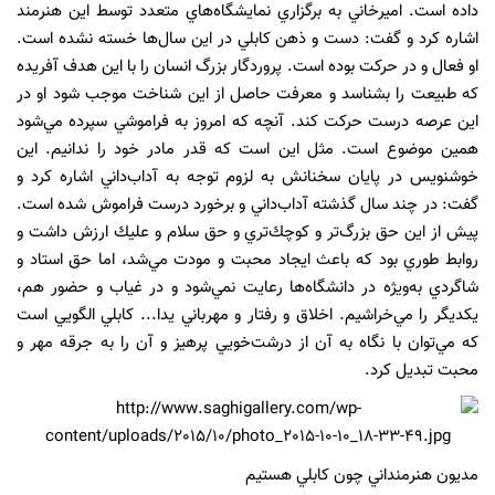
داده است. اميرخاني به برگزاري نمايشگاه‌هاي متعدد توسط اين هنرمند
اشاره كرد و گفت: دست و ذهن كابلي در اين سال‌ها خسته نشده است.
او فعال و در حركت بود‌ه‌ است. پروردگار بزرگ انسان را با اين هدف آفريده
كه طبيعت را بشناسد و معرفت حاصل از اين شناخت موجب شود او در
اين عرصه‌ درست حركت كند. آنچه كه امروز به فراموشي سپرده مي‌شود
همين موضوع است. مثل اين است كه قدر مادر خود را ندانيم. اين
خوشنويس در پايان سخنانش به لزوم توجه به آداب‌داني اشاره كرد و
گفت: در چند سال گذشته آداب‌داني و برخورد درست فراموش شده است.
پيش از اين حق بزرگ‌تر و كوچك‌تري و حق سلام و عليك ارزش داشت و
روابط طوري بود كه باعث ايجاد محبت و مودت مي‌شد، اما حق استاد و
شاگردي به‌ويژه در دانشگاه‌ها رعايت نمي‌شود و در غياب و حضور هم،
يكديگر را مي‌خراشيم. اخلاق و رفتار و مهرباني يدا... كابلي الگويي است
كه مي‌توان با نگاه به آن از درشت‌خويي پرهيز و آن را به جرقه‌ مهر و
محبت تبديل كرد.
مديون هنرمنداني چون كابلي هستيم