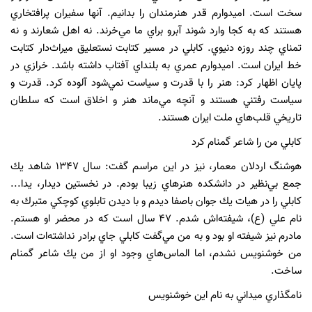
سخت است. اميدوارم قدر هنرمندان را بدانيم. آنها سفيران پرافتخاري
هستند كه به كجا وارد شوند آبرو براي ما مي‌خرند. نه اهل شعارند و نه
تمناي چند روزه‌ دنيوي. كابلي در مسير كتابت نستعليق ميراث‌دار كتابت
خط ايران است. اميدوارم عمري به بلنداي آفتاب داشته باشد. خرازي در
پايان اظهار كرد: هنر را با قدرت و سياست نمي‌شود آلوده كرد. قدرت و
سياست رفتني هستند و آنچه مي‌ماند هنر و اخلاق است كه سلطان
تاريخي قلب‌هاي ملت ايران هستند.
كابلي من را شاعر گمنام كرد
هوشنگ اردلان معمار، نيز در اين مراسم گفت: سال ۱۳۴۷ شاهد يك
جمع بي‌نظير در دانشكده هنرهاي زيبا بودم. در نخستين ديدار، يدا...
كابلي را در هيات يك جوان باصفا ديدم و با ديدن تابلوي كوچكي متبرك به
نام علي (ع)، شيفته‌اش شدم. ۴۷ سال است كه در محضر او هستم.
مادرم نيز شيفته او بود و به من مي‌گفت كابلي جاي برادر نداشته‌ات است.
من خوشنويس نشدم، اما الماس‌هاي وجود او از من يك شاعر گمنام
ساخت.
نامگذاري ميداني به نام اين خوشنويس