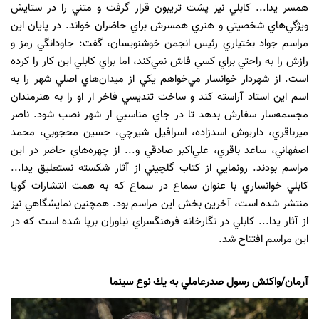
همسر يدا... كابلي نيز پشت تريبون قرار گرفت و متني را در ستايش
ويژگي‌هاي شخصيتي و هنري همسرش براي حاضران خواند. در پايان اين
مراسم جواد بختياري رئيس انجمن خوشنويسان، گفت: جاودانگي رمز و
رازش را به راحتي براي كسي فاش نمي‌كند، اما براي كابلي اين كار را كرده
است. از شهردار خوانسار مي‌خواهم يكي از ميدان‌هاي اصلي شهر را به
اسم اين استاد آراسته كند و ساخت تنديسي فاخر از او را به هنرمندان
مجسمه‌ساز سفارش بدهد تا در جاي مناسبي از شهر نصب شود. ناصر
ميرباقري، داريوش اسدزاده، اسرافيل شيرچي، حسين محجوبي، محمد
اصفهاني، ساعد باقري، علي‌اكبر صادقي و... از چهره‌هاي حاضر در اين
مراسم بودند. رونمايي از كتاب گلچيني از آثار شكسته نستعليق يدا...
كابلي خوانساري با عنوان سماع در سماع كه به همت انتشارات گويا
منتشر شده است، آخرين بخش اين مراسم بود. همچنين نمايشگاهي نيز
از آثار يدا... كابلي در نگارخانه فرهنگسراي نياوران برپا شده است كه در
اين مراسم افتتاح شد.
آرمان/واكنش رسول صدرعاملي به يك‌ نوع سينما