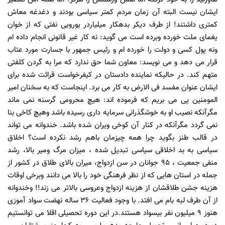
ایشان نیست البته آن زمان مردم کمتر سیاسی بودند و دغدغه معاش
کمتری داشتند! از طرف دیکر بدهکار میلیاردر یورویی نفتی که از خوان
یغمای ملت خورده وبرده است می گوید: نه کار غیر قانونی انجام داده ام
ونه پول کسی و دولت را خورده ام و رئیس جمهور با جسارت مورد عتاب
قرار می دهد و می نویسد: معاون شما حق ندارد که مرا به گردن کلفتی
متهم کند. در حالیکه نماینده دادستان در کیفرخواست قرائت شده برای
ایشان عنوان مفسد فی الارض به کار می برد. اینجاست که به سخنان امیر
المومنین پی می بریم که فرموده اند: هیچ محرومی گرسنه نمی ماند
مگرآنکه نصیب او به خوشگذرانی سرمایه داری رسیده باشد وهیچ کاخی بنا
نمی گردد مگرآنکه در کنار آن کوخی ویران شده باشد. خندوانه می تواند
در قالب طنز بگوید چرا همه چیزمان باهم رشد نکرده است؟ اخلاق
سیاسی به بد اخلاقی سیاسی تبدیل شده ، میزان مرگ ومیر بالا، رشد
منفی جمعیت ،
95
جوانان در سن ازدواج، میران بالای طلاق در کشور از
جمله در استان هایی که از نظر فرهنگی خود را بالا می دانند وبرخی اوقات
هزینه جشن طلاقشان از هزینه ازدواج وعروسی بالاتر می زند!! وخندوانه
از آن طرف لبه بام می افتد. با وجود فعالیت
36
ساله نهضت سواد آموزی
هنوز
9
میلیون نفر بیسواد هستند.در این دوره تحصیلی اقلا می توانستیم