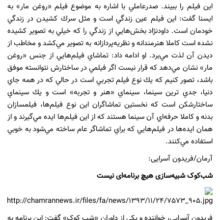
اين فيلم را ببيند. صدرعاملي با اشاره به موضوع فيلم «روغن مار» به
ايسنا گفت: اين فيلم عين زندگي است و مثل سرك كشيدن در زندگي
خودمان است. داودنژاد بخش‌هايي از زندگي را كه خيلي به تصوير كشيده
نشده است كاملا هنرمندانه و نظريه‌پردازانه به تصوير مي‌كشد و‌ مخاطب از
ديدن آن لذت مي‌برد. او ادامه داد: تماشاي فيلم‌هايي از جنس «روغن
مار» نشان مي‌دهد كه قرار نيست اگر فيلمي در ساختارش نتوانسته موفق
باشد، تصور كنيم كه يك نوع فيلم تجربي است در حالي كه در همه جاي
دنيا، جدي ترين سينما، سينماي «هنر و تجربه» است و يك سينماي
ساختارشكن است كه نخستين تماشاگران اين نوع فيلم‌ها، فيلمسازان
بدنه‌ و كاملا حرفه‌اي آن سينما هستند كه از اين فيلم‌ها ايده مي‌گيرند و از
همان ايده‌ها در فيلم‌هايي كه براي تماشاگر عام ساخته مي‌شود به خوبي
استفاده مي‌كنند.
آرمان/فریدون آسرایی:
شب‌کوک شبیه‌سازی
هیچ برنامه‌ای نیست
فریدون آسرایی، خواننده و یکی از داوران «شب کوک» گفت: این برنامه به