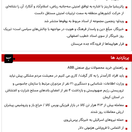
پاتریشیا مارینز با اشاره به توافق امنیتی سه‌جانبه ریاض، اسلام‌آباد و آنکارا، آن را نشانه‌ای
از حرکت کشورهای منطقه به سمت ترتیبات امنیتی مستقل دانست
ویدئو؛ پنجمین مجموعه از اسناد مربوط به یوفوها منتشر شد
خبرنگار، مبلّغ دین و پاسدار فرهنگ و هویت در مواجهه با چالش‌های سیاسی است؛ تبریک
روز خبرنگار از سوی استاد خطیب اصفهانی.
فرار هواپیماها از فرودگاه جده عربستان
پربازدید ها
راهنمای خرید محصولات برق صنعتی ABB
باید افراد کارآمدتر را به کار گرفت/ کاری می کنیم در معیشت مردم مشکلی پیش نیاید
وزارت اطلاعات: شناسایی و دستگیری ۲۱ نفر از مزدوران مرتبط با سازمان جاسوسی و
تروریستی رژیم صهیونیستی و بازداشت ۴ نفر از اعضای باندهای مسلح شرارت و اغتشاش
در استان کرمان
معامله بیش از ۴۱۳ هزار تن کالا در بازار فیزیکی بورس کالا / حراج باز و پتروشیمی پیشران
ارزش معاملات روز شدند
حمله نیروهای اسرائیلی به خبرنگار پرس‌تی‌وی
از التماس تا فروپاشی هژمونی دلار