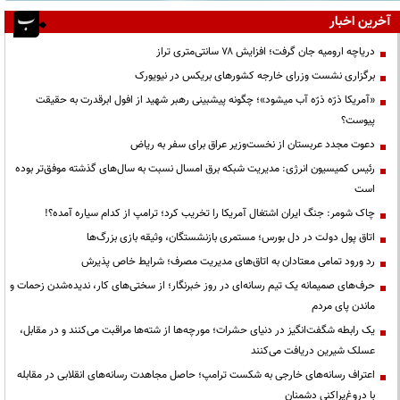
آخرین اخبار
دریاچه ارومیه جان گرفت؛ افزایش ۷۸ سانتی‌متری تراز
برگزاری نشست وزرای خارجه کشورهای بریکس در نیویورک
«آمریکا ذرّه ذرّه آب میشود»؛ چگونه پیشبینی رهبر شهید از افول ابرقدرت به حقیقت
پیوست؟
دعوت مجدد عربستان از نخست‌وزیر عراق برای سفر به ریاض
رئیس کمیسیون انرژی: مدیریت شبکه برق امسال نسبت به سال‌های گذشته موفق‌تر بوده
است
چاک شومر: جنگ ایران اشتغال آمریکا را تخریب کرد؛ ترامپ از کدام سیاره آمده؟!
اتاق پول دولت در دل بورس؛ مستمری بازنشستگان، وثیقه بازی بزرگ‌ها
رد ورود تمامی معتادان به اتاق‌های مدیریت مصرف؛ شرایط خاص پذیرش
حرف‌های صمیمانه یک تیم رسانه‌ای در روز خبرنگار؛ از سختی‌های کار، ندیده‌شدن زحمات و
ماندن پای مردم
یک رابطه شگفت‌انگیز در دنیای حشرات؛ مورچه‌ها از شته‌ها مراقبت می‌کنند و در مقابل،
عسلک شیرین دریافت می‌کنند
اعتراف رسانه‌های خارجی به شکست ترامپ؛ حاصل مجاهدت رسانه‌های انقلابی در مقابله
با دروغ‌پراکنی دشمنان