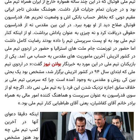
تیم ملی فوتبال که در این چند ساله همواره خارج از ایران همراه تیم ملی
بود و در جریان تمام جزئیات قرار داشت. هوشنگ مقدش تاجر ایرانی
مقیم دوبی که بخاطر حساب بانکی اش و وضعیت تحریم ها، فدراسیون
فوتبال صلاح دید از او بهره ببرد. در این بین مقدس نه از فدراسیون
حقوقی دریافت کرد و نه چیزی به عنوان پاداش برداشت. او از اینکه کنار
تیم ملی بود به او پست سرپرستی تیم را داده بودند رضایت کامل داشت
اما حضور در تورنمنت جام ملت های استرالیا و حضور در اردوی تیم ملی
در کشور اتریش آخرین ماموریت های مقدس به حساب می آمد. یکی از
بازیکنان تیم ملی در این مورد به خبرنگار
بولتن نیوز
گفت:« در اردوی تیم
ملی که ابتدای سال 94 در کشور اتریش برگزار شد، مشخص بود یک بحثی
بین کی روش و مقدس به وجود آمده است چرا که سرمربی تیم ملی بر
خلاف سابق اجازه نزدیک شدن این فرد را به تیم ملی نمی داد. اگرچه او از
سوی فدراسیون به عنوان سرپرست و هماهنگ کننده امور مالی به همراه
برادر خانم آقای کفاشیان، یعنی آقای طباطبایی کنار تیم ملی بود.»
اینکه دقیقا دعوای
آنها در آخرین
کمپ تیم ملی چه
بود هنوز مشخص