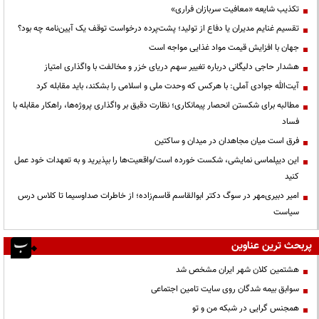
تکذیب شایعه «معافیت سربازان فراری»
تقسیم غنایم مدیران یا دفاع از تولید؛ پشت‌پرده درخواست توقف یک آیین‌نامه چه بود؟
جهان با افزایش قیمت مواد غذایی مواجه است
هشدار حاجی دلیگانی درباره تغییر سهم دریای خزر و مخالفت با واگذاری امتیاز
آیت‌الله جوادی آملی: با هرکس که وحدت ملی و اسلامی را بشکند، باید مقابله کرد
مطالبه برای شکستن انحصار پیمانکاری؛ نظارت دقیق بر واگذاری پروژه‌ها، راهکار مقابله با
فساد
فرق است میان مجاهدان در میدان و ساکتین
این دیپلماسی نمایشی، شکست خورده است/واقعیت‌ها را بپذیرید و به تعهدات خود عمل
کنید
امیر دبیری‌مهر در سوگ دکتر ابوالقاسم قاسم‌زاده؛ از خاطرات صداوسیما تا کلاس درس
سیاست
پربحث ترین عناوین
هشتمین کلان شهر ایران مشخص شد
سوابق بیمه شدگان روی سایت تامین اجتماعی
همجنس گرایی در شبکه من و تو