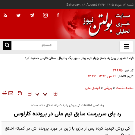
شنبه ۱۷ مرداد ۱۴۰۵
|
Saturday , 08 August 2026
از
و
ته
فولاد غدیر نی‌ریز به جمع چهار تیم برتر سوپرلیگ والیبال استان فارس صعود کرد
ن
نو
کد خبر:
۲۹۹۶۱۶
تاریخ انتشار:
۲۲ مهر ۱۳۹۴ - ۱۲:۲۳
صفحه نخست
»
ورزشی
»
فوتبال ملی
‍‍‍ پ
پ
چه کسی اطلاعات کی روش را به کمیته اخلاق داده است؟
رد پای سرپرست سابق تیم ملی در پرونده کارلوس
کی روش تهدید کرده پس از بازی با ژاپن در مورد پرونده اش در کمیته اخلاق