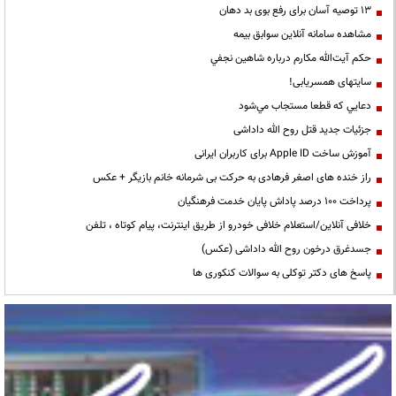
13 توصیه آسان برای رفع بوی بد دهان
مشاهده سامانه آنلاين سوابق بیمه
حكم آيت‌الله مكارم درباره شاهين نجفي
سایتهای همسریابی!
دعايي كه قطعا مستجاب مي‌شود
جزئیات جدید قتل روح الله داداشی
آموزش ساخت Apple ID برای کاربران ایرانی
راز خنده های اصغر فرهادی به حرکت بی شرمانه خانم بازیگر + عکس
پرداخت ۱۰۰ درصد پاداش پایان خدمت فرهنگیان
خلافی آنلاین/استعلام خلافی خودرو از طریق اینترنت، پیام کوتاه ، تلفن
جسدغرق درخون روح الله داداشی (عکس)
پاسخ های دکتر توکلی به سوالات کنکوری ها