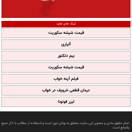
لینک های مفید
قیمت شیشه سکوریت
آلپاری
بیم دتکتور
قیمت شیشه سکوریت
فیلم آپنه خواب
درمان قطعی خروپف در خواب
لیزر فوتونا
تمام حقوق مادی و معنوی این سایت متعلق به بولتن نیوز است و استفاده از مطالب با ذکر منبع
بلامانع است.