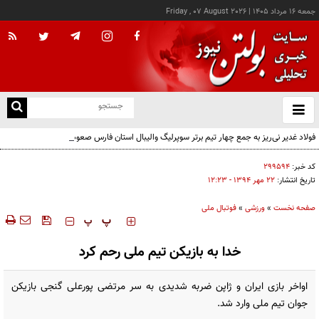
جمعه ۱۶ مرداد ۱۴۰۵
|
Friday , 07 August 2026
از
و
ته
فولاد غدیر نی‌ریز به جمع چهار تیم برتر سوپرلیگ والیبال استان فارس صعود کرد
ن
نو
کد خبر:
۲۹۹۵۹۴
تاریخ انتشار:
۲۲ مهر ۱۳۹۴ - ۱۲:۲۳
صفحه نخست
»
ورزشی
»
فوتبال ملی
‍‍‍ پ
پ
خدا به بازیکن تیم ملی رحم کرد
اواخر بازی ایران و ژاپن ضربه شدیدی به سر مرتضی پورعلی گنجی بازیکن
جوان تیم ملی وارد شد.