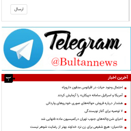
آخرین اخبار
احتمال وجود حیات در اقیانوس مدفون «اروپا»
آمریکا و اسرائیل سامانه «پیکان» را آزمایش کردند
هشدار درباره فروش حواله‌های صوری خودروهای وارداتی
۷ توصیه برای آغاز نویسندگی
احیای شن‌چاله‌های جنوب تهران درکمیسیون ماده ۵نهایی شد
خادمیان: هیچ شفیعی برای زن نزد خداوند بهتر از رضایت شوهر نیست