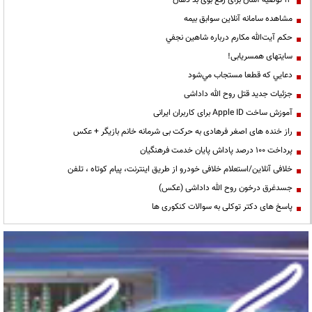
مشاهده سامانه آنلاين سوابق بیمه
حكم آيت‌الله مكارم درباره شاهين نجفي
سایتهای همسریابی!
دعايي كه قطعا مستجاب مي‌شود
جزئیات جدید قتل روح الله داداشی
آموزش ساخت Apple ID برای کاربران ایرانی
راز خنده های اصغر فرهادی به حرکت بی شرمانه خانم بازیگر + عکس
پرداخت ۱۰۰ درصد پاداش پایان خدمت فرهنگیان
خلافی آنلاین/استعلام خلافی خودرو از طریق اینترنت، پیام کوتاه ، تلفن
جسدغرق درخون روح الله داداشی (عکس)
پاسخ های دکتر توکلی به سوالات کنکوری ها