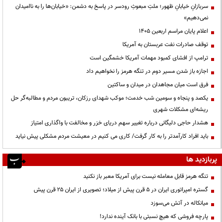
سربازانِ خیابانِ ظهور؛ ملتِ مبعوثِ رودسر در پاسخ به دشمن: «خیابان‌ها را به ناامیدان
نمی‌دهیم»
اعلام پایان مراسم اربعین ۱۴۰۵
توقف صادرات نفت عربستان به آمریکا
ترامپ از افشای کمبود مهمات آمریکا خشمگین است
اجازه باز شدن مسیر دوم در تنگه هرمز را نخواهیم داد
فرق است میان مجاهدان در میدان و ساکتین
یکصد و پنجاه و سومین شب خدمت؛ موکب شهدای رزکان، تریبون مردم و مطالبه‌گر حل
ریشه‌ای مشکلات شهری
هشدار حاجی دلیگانی درباره تغییر سهم دریای خزر و مخالفت با واگذاری امتیاز
باید افراد کارآمدتر را به کار گرفت/ کاری می کنیم در معیشت مردم مشکلی پیش نیاید
پربازدید ها
تنگه هرمز قابل معامله نیست برای آمریکا معبر باز نکنید
گستره امپراتوری ایران در ۵ قرن پیش از میلاد؛ تصویری از ایران ۲۵ قرن پیش
میانکاله در آتش می‌سوزد
پارچه فروشی که هیچ نسبتی با بانک آینده ندارد!