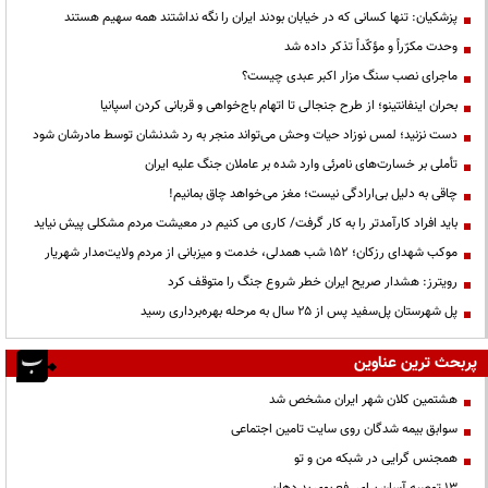
پزشکیان: تنها کسانی که در خیابان بودند ایران را نگه نداشتند همه سهیم هستند
وحدت مکرّراً و مؤکّداً تذکر داده شد
ماجرای نصب سنگ مزار اکبر عبدی چیست؟
بحران اینفانتینو؛ از طرح جنجالی تا اتهام باج‌خواهی و قربانی کردن اسپانیا
دست نزنید؛ لمس نوزاد حیات وحش می‌تواند منجر به رد شدنشان توسط مادرشان شود
تأملی بر خسارت‌های نامرئی وارد شده بر عاملان جنگ علیه ایران
چاقی به دلیل بی‌ارادگی نیست؛ مغز می‌خواهد چاق بمانیم!
باید افراد کارآمدتر را به کار گرفت/ کاری می کنیم در معیشت مردم مشکلی پیش نیاید
موکب شهدای رزکان؛ ۱۵۲ شب همدلی، خدمت و میزبانی از مردم ولایت‌مدار شهریار
رویترز: هشدار صریح ایران خطر شروع جنگ را متوقف کرد
پل شهرستان پل‌سفید پس از ۲۵ سال به مرحله بهره‌برداری رسید
پربحث ترین عناوین
هشتمین کلان شهر ایران مشخص شد
سوابق بیمه شدگان روی سایت تامین اجتماعی
همجنس گرایی در شبکه من و تو
13 توصیه آسان برای رفع بوی بد دهان