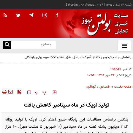
شنبه ۱۷ مرداد ۱۴۰۵
|
Saturday , 08 August 2026
از
و
ته
راهنمای جامع ترخیص کالا از گمرک؛ مراحل، هزینه‌ها و نکات مهم برای واردکنندگان
ن
نو
کد خبر:
۲۹۹۵۶۶
تاریخ انتشار:
۲۲ مهر ۱۳۹۴ - ۱۰:۵۴
صفحه نخست
»
اقتصادی
»
گوناگون
‍‍‍ پ
پ
تولید اوپک در ماه سپتامبر کاهش یافت
پلاتس براساس مطالعات این پایگاه خبری اعلام کرد: اوپک با تولید روزانه
31.2 میلیون بشکه نفت در ماه سپتامبر (10 شهریور تا هشت مهر)، 60 هزار