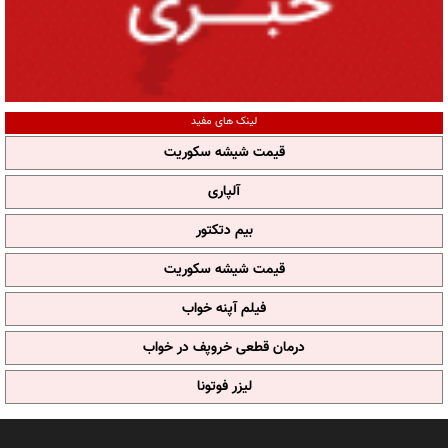
لینک های مفید
قیمت شیشه سکوریت
آلپاری
بیم دتکتور
قیمت شیشه سکوریت
فیلم آپنه خواب
درمان قطعی خروپف در خواب
لیزر فوتونا