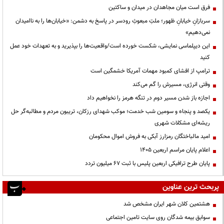
فرق است میان مجاهدان در میدان و ساکتین
سربازانِ خیابانِ ظهور؛ ملتِ مبعوثِ رودسر در پاسخ به دشمن: «خیابان‌ها را به ناامیدان
نمی‌دهیم»
این دیپلماسی نمایشی، شکست خورده است/واقعیت‌ها را بپذیرید و به تعهدات خود عمل
کنید
ترامپ از افشای کمبود مهمات آمریکا خشمگین است
وقتی انرژی، مسیرش را گم می‌کند
اجازه باز شدن مسیر دوم در تنگه هرمز را نخواهیم داد
یکصد و پنجاه و سومین شب خدمت؛ موکب شهدای رزکان، تریبون مردم و مطالبه‌گر حل
ریشه‌ای مشکلات شهری
امید مالباختگان رمزارز آبکی به فروش اموال محکومان
اعلام پایان مراسم اربعین ۱۴۰۵
پایان طرح ترافیکی اربعین پلیس با ثبت ۶۷ میلیون تردد
پربحث ترین عناوین
هشتمین کلان شهر ایران مشخص شد
سوابق بیمه شدگان روی سایت تامین اجتماعی