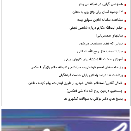
همجنس گرایی در شبکه من و تو
13 توصیه آسان برای رفع بوی بد دهان
مشاهده سامانه آنلاين سوابق بیمه
حكم آيت‌الله مكارم درباره شاهين نجفي
سایتهای همسریابی!
دعايي كه قطعا مستجاب مي‌شود
جزئیات جدید قتل روح الله داداشی
آموزش ساخت Apple ID برای کاربران ایرانی
راز خنده های اصغر فرهادی به حرکت بی شرمانه خانم بازیگر + عکس
پرداخت ۱۰۰ درصد پاداش پایان خدمت فرهنگیان
خلافی آنلاین/استعلام خلافی خودرو از طریق اینترنت، پیام کوتاه ، تلفن
جسدغرق درخون روح الله داداشی (عکس)
پاسخ های دکتر توکلی به سوالات کنکوری ها