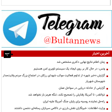
آخرین اخبار
زمان اعلام نتایج نهایی دکتری مشخص شد
ونس: در حال کار بر روی ایجاد یک سیستم ناوبری امن هستیم
گزارش «خبر شهر» از تداوم فعالیت موکب شهدای رزکان در اجتماع بزرگ مردم ولایت‌مدار
شهرستان شهریار
گزارشی از حادثه دریایی در سواحل عمان
ذوالقدر: تا آمریکا رفتارش را تصحیح نکند، تنگه هرمز باز نخواهد شد
راه‌حل نماینده روسیه برای پایان جنگ آمریکا علیه ایران
وزارت اطلاعات: خبرنگاران نقش بارزی در ناکامی سربازان رسانه‌ای دشمن داشتند