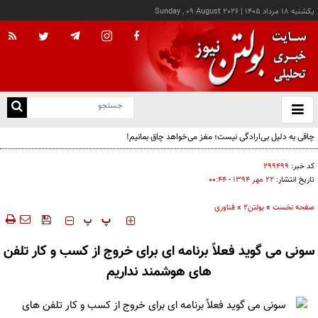
يکشنبه ۱۸ مرداد ۱۴۰۵
|
Sunday , 09 August 2026
از
و
ته
چاقی به دلیل بی‌ارادگی نیست؛ مغز می‌خواهد چاق بمانیم!
ن
نو
کد خبر:
۲۹۹۴۹۹
تاریخ انتشار:
۲۲ مهر ۱۳۹۴ - ۰۰:۴۴
صفحه نخست
»
بولتن2
»
فناوری
‍‍‍ پ
پ
سونی می گوید فعلاً برنامه ای برای خروج از کسب و کار تلفن
های هوشمند نداریم