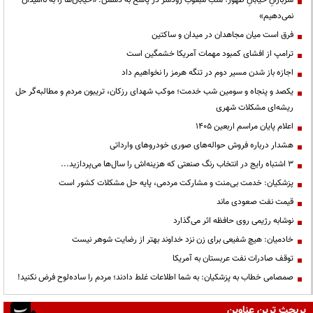
نمی‌دهیم»
فرق است میان مجاهدان در میدان و ساکتین
ترامپ از افشای کمبود مهمات آمریکا خشمگین است
اجازه باز شدن مسیر دوم در تنگه هرمز را نخواهیم داد
یکصد و پنجاه و سومین شب خدمت؛ موکب شهدای رزکان، تریبون مردم و مطالبه‌گر حل
ریشه‌ای مشکلات شهری
اعلام پایان مراسم اربعین ۱۴۰۵
هشدار درباره فروش حواله‌های صوری خودروهای وارداتی
3 اشتباه رایج در انتخاب رنگ صنعتی که هزینه‌اش را سال‌ها می‌پردازید...
پزشکیان: خدمت بی‌منت و مشارکت مردمی، پایه حل مشکلات کشور است
قیمت نفت صعودی ماند
نوشابه رژیمی روی حافظه اثر می‌گذارد
خادمیان: هیچ شفیعی برای زن نزد خداوند بهتر از رضایت شوهر نیست
توقف صادرات نفت عربستان به آمریکا
صمصامی خطاب به پزشکیان: به شما اطلاعات غلط دادند؛ مردم را ساده‌لوح فرض نکنید!
پربحث ترین عناوین