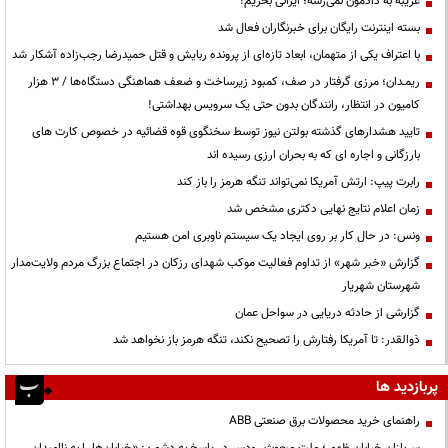
غریبه به دادمون نمی‌رسه؛ ایرانی بخریم!
بسته اینترنت رایگان برای خبرنگاران فعال شد
با اعتراف یکی از متهمان، ابعاد تازه‌ای از پرونده ربایش و قتل حمیدرضا رجب‌زاده آشکار شد
ریمـدان؛ مرزی گرفتار در صف، کمبود زیرساخت و ضعف هماهنگی دستگاه‌ها / ۳ هزار
کامیون در انتظار، رانندگان بدون حتی یک سرویس بهداشتی!
تایید هشدارهای گذشته بولتن نیوز توسط سخنگوی قوه قضائیه در خصوص کارت های
بارزگانی و اجاره ای که به بحران ارزی رسیده اند
رابرت پیپ: ارتش آمریکا نمی‌تواند تنگه هرمز را باز کند
زمان اعلام نتایج نهایی دکتری مشخص شد
ونس: در حال کار بر روی ایجاد یک سیستم ناوبری امن هستیم
گزارش «خبر شهر» از تداوم فعالیت موکب شهدای رزکان در اجتماع بزرگ مردم ولایت‌مدار
شهرستان شهریار
گزارشی از حادثه دریایی در سواحل عمان
ذوالقدر: تا آمریکا رفتارش را تصحیح نکند، تنگه هرمز باز نخواهد شد
پربازدید ها
راهنمای خرید محصولات برق صنعتی ABB
سربازانِ خیابانِ ظهور؛ ملتِ مبعوثِ رودسر در پاسخ به دشمن: «خیابان‌ها را به ناامیدان