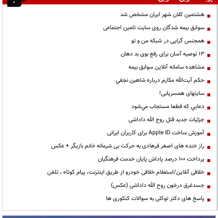
هشتمین کلان شهر ایران مشخص شد
سوابق بیمه شدگان روی سایت تامین اجتماعی
همجنس گرایی در شبکه من و تو
13 توصیه آسان برای رفع بوی بد دهان
مشاهده سامانه آنلاين سوابق بیمه
حكم آيت‌الله مكارم درباره شاهين نجفي
سایتهای همسریابی!
دعايي كه قطعا مستجاب مي‌شود
جزئیات جدید قتل روح الله داداشی
آموزش ساخت Apple ID برای کاربران ایرانی
راز خنده های اصغر فرهادی به حرکت بی شرمانه خانم بازیگر + عکس
پرداخت ۱۰۰ درصد پاداش پایان خدمت فرهنگیان
خلافی آنلاین/استعلام خلافی خودرو از طریق اینترنت، پیام کوتاه ، تلفن
جسدغرق درخون روح الله داداشی (عکس)
پاسخ های دکتر توکلی به سوالات کنکوری ها