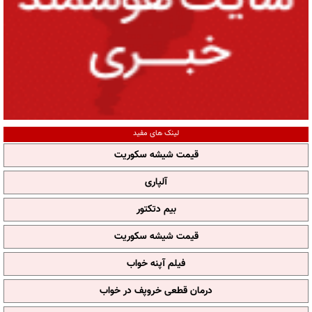
لینک های مفید
قیمت شیشه سکوریت
آلپاری
بیم دتکتور
قیمت شیشه سکوریت
فیلم آپنه خواب
درمان قطعی خروپف در خواب