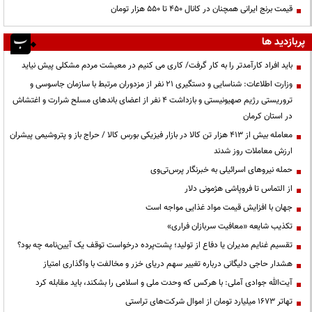
قیمت‌ برنج ایرانی همچنان در کانال ۴۵۰ تا ۵۵۰ هزار تومان
پربازدید ها
باید افراد کارآمدتر را به کار گرفت/ کاری می کنیم در معیشت مردم مشکلی پیش نیاید
وزارت اطلاعات: شناسایی و دستگیری ۲۱ نفر از مزدوران مرتبط با سازمان جاسوسی و
تروریستی رژیم صهیونیستی و بازداشت ۴ نفر از اعضای باندهای مسلح شرارت و اغتشاش
در استان کرمان
معامله بیش از ۴۱۳ هزار تن کالا در بازار فیزیکی بورس کالا / حراج باز و پتروشیمی پیشران
ارزش معاملات روز شدند
حمله نیروهای اسرائیلی به خبرنگار پرس‌تی‌وی
از التماس تا فروپاشی هژمونی دلار
جهان با افزایش قیمت مواد غذایی مواجه است
تکذیب شایعه «معافیت سربازان فراری»
تقسیم غنایم مدیران یا دفاع از تولید؛ پشت‌پرده درخواست توقف یک آیین‌نامه چه بود؟
هشدار حاجی دلیگانی درباره تغییر سهم دریای خزر و مخالفت با واگذاری امتیاز
آیت‌الله جوادی آملی: با هرکس که وحدت ملی و اسلامی را بشکند، باید مقابله کرد
تهاتر ۱۶۷۳ میلیارد تومان از اموال شرکت‌های تراستی