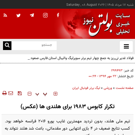
شنبه ۱۷ مرداد ۱۴۰۵
|
Saturday , 08 August 2026
از
و
ته
فولاد غدیر نی‌ریز به جمع چهار تیم برتر سوپرلیگ والیبال استان فارس صعود کرد
ن
نو
کد خبر:
۲۹۹۴۹۳
تاریخ انتشار:
۲۲ مهر ۱۳۹۴ - ۰۰:۲۴
صفحه نخست
»
ورزشی
»
لیگ برتر فوتبال ایران
‍‍‍ پ
پ
تکرار کابوس 1983 برای هلندی ها (عکس)
تیم ملی هلند، بدون تردید مهمترین غایب یورو 2016 فرانسه خواهد بود.
کسب نتایج ضعیف در 4 بازی انتهایی دور مقدماتی، باعث شد هلند نتواند به