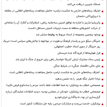
عسلک شیرین دریافت می‌کنند
اعتراف رسانه‌های خارجی به شکست ترامپ؛ حاصل مجاهدت رسانه‌های انقلابی در مقابله
با دروغ‌پراکنی دشمنان
پاتریشیا مارینز با اشاره به توافق امنیتی سه‌جانبه ریاض، اسلام‌آباد و آنکارا، آن را نشانه‌ای
از حرکت کشورهای منطقه به سمت ترتیبات امنیتی مستقل دانست
ویدئو؛ پنجمین مجموعه از اسناد مربوط به یوفوها منتشر شد
خبرنگار، مبلّغ دین و پاسدار فرهنگ و هویت در مواجهه با چالش‌های سیاسی است؛ تبریک
روز خبرنگار از سوی استاد خطیب اصفهانی.
فرار هواپیماها از فرودگاه جده عربستان
رئیس ستاد مشترک ارتش آمریکا خواستار راهی برای خروج از جنگ با ایران شد
جای خالی «اقتصاد جنگی» در شرایط جنگی
اعتراف رسانه‌های خارجی به شکست ترامپ حاصل مجاهدت رسانه‌های انقلابی است
مبادا اختیار تنگه هرمز را به دشمن بدهید
صمصامی خطاب به پزشکیان: به شما اطلاعات غلط دادند؛ مردم را ساده‌لوح فرض نکنید!
صمصامی خطاب به پزشکیان: خودتان در مجلس بودید؛ دیدید انتقادات نمایندگان درباره
گران‌سازی ارز بود، نه واگذاری ایران‌خودرو
پزشکیان: خدمت بی‌منت و مشارکت مردمی، پایه حل مشکلات کشور است