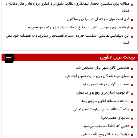
مطالبه برای شکستن انحصار پیمانکاری؛ نظارت دقیق بر واگذاری پروژه‌ها، راهکار مقابله با
فساد
فرق است میان مجاهدان در میدان و ساکتین
فرمانده نیروی هوایی ارتش: در دفاع از ملت ایران جان برکف خواهیم بود
این دیپلماسی نمایشی، شکست خورده است/واقعیت‌ها را بپذیرید و به تعهدات خود عمل
کنید
پربحث ترین عناوین
هشتمین کلان شهر ایران مشخص شد
سوابق بیمه شدگان روی سایت تامین اجتماعی
همجنس گرایی در شبکه من و تو
13 توصیه آسان برای رفع بوی بد دهان
مشاهده سامانه آنلاين سوابق بیمه
حكم آيت‌الله مكارم درباره شاهين نجفي
سایتهای همسریابی!
دعايي كه قطعا مستجاب مي‌شود
جزئیات جدید قتل روح الله داداشی