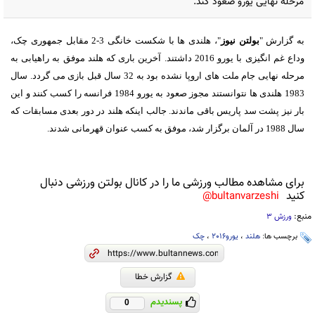
مرحله نهایی یورو صعود کند.
به گزارش "
بولتن نیوز
"، هلندی ها با شکست خانگی 3-2 مقابل جمهوری چک،
وداع غم انگیزی با یورو 2016 داشتند. آخرین باری که هلند موفق به راهیابی به
مرحله نهایی جام ملت های اروپا نشده بود به 32 سال قبل بازی می گردد. سال
1983 هلندی ها نتوانستند مجوز صعود به یورو 1984 فرانسه را کسب کنند و این
بار نیز پشت سد پاریس باقی ماندند. جالب اینکه هلند در دور بعدی مسابقات که
سال 1988 در آلمان برگزار شد، موفق به کسب عنوان قهرمانی شدند.
برای مشاهده مطالب ورزشی ما را در کانال بولتن ورزشی دنبال
کنید
bultanvarzeshi@
منبع:
ورزش 3
برچسب ها:
هلند
،
یورو2016
،
چک
گزارش خطا
پسندیدم
0