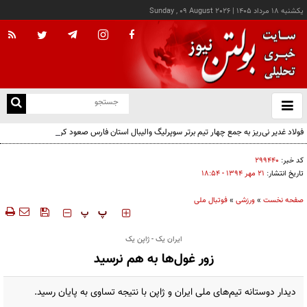
يکشنبه ۱۸ مرداد ۱۴۰۵
|
Sunday , 09 August 2026
از
و
ته
فولاد غدیر نی‌ریز به جمع چهار تیم برتر سوپرلیگ والیبال استان فارس صعود کرد
ن
نو
کد خبر:
۲۹۹۴۴۰
تاریخ انتشار:
۲۱ مهر ۱۳۹۴ - ۱۸:۵۴
صفحه نخست
»
ورزشی
»
فوتبال ملی
‍‍‍ پ
پ
ایران یک - ژاپن یک
زور غول‌ها به هم نرسید
دیدار دوستانه تیم‌های ملی ایران و ژاپن با نتیجه تساوی به پایان رسید.