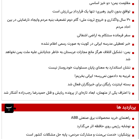
مقاومت یمن؛ دو خیز اساسی
توافقِ بدونِ تاییدِ رهبری؛ تنها یک قراردادِ بی‌ارزش است
۳۰ سال واگذاری و خروج ثروت ملی؛ گام دوم تضعیف بنیه مردم وایجاد نارضایتی در بین
احاد مردم
سفر فرمانده سنتکام به اراضی اشغالی
خبر تعطیلی مدرسه ایرانی در کویت به صورت رسمی اعلام نشده
یمن: تشکیل ائتلاف هرگز مانع مجازات عربستان به خاطر جنایاتش علیه ملت یمن نخواهد
شد
نشان استاندارد به معنای پایان مسئولیت خودروساز نیست
غریبه به دادمون نمی‌رسه؛ ایرانی بخریم!
بسته اینترنت رایگان برای خبرنگاران فعال شد
با اعتراف یکی از متهمان، ابعاد تازه‌ای از پرونده ربایش و قتل حمیدرضا رجب‌زاده آشکار شد
پربازدید ها
راهنمای خرید محصولات برق صنعتی ABB
نوشابه رژیمی روی حافظه اثر می‌گذارد
پزشکیان: خدمت بی‌منت و مشارکت مردمی، پایه حل مشکلات کشور است