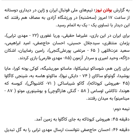
به گزارش
بولتن نیوز
؛ تیم‌های ملی فوتبال ایران و ژاپن در دیداری دوستانه
از ساعت 17 امروز (سه‌شنبه) در ورزشگاه آزادی به مصاف هم رفتند که
این دیدار با تساوی یک - یک به اتمام رسید.
برای ایران در این بازی، علیرضا حقیقی، وریا غفوری (22 - مهدی ترابی)،
پژمان منتظری، سیدجلال حسینی، احسان حاج‌صفی، امید ابراهیمی،
سعید عزت‌اللهی ( 65 - مرتضی پورعلی‌گنجی)، رامین رضاییان، اشکان
دژاگه، وحید امیری و سردار آزمون (85- مهدی طارمی) بازی کردند.
برای ژاپن هم، شوساکو نیشیکاوا، ماساتو موریشیگه، کوکی یونه کورا، مایا
یوشیدا، گوتوکو ساکای ( 74 - دایکی نیوا)، ماکوتو هاسه به، شینجی کاگاوا
(45 -هیروشی کیوتاکه)، گاکو شیباساکی ( 71- کاشیواگی)، کیوسه که
هوندا، تاکاشی اوسامی ( 58 - گنکی هاراگوچی) و یوشینوری موتو ( 87 -
مینامینو) به میدان رفتند.
نیمه دوم:
دقیقه 45: هیروشی کیوتاکه به جای کاگاوا به زمین آمد.
دقیقه 46: احسان حاج‌صفی نتوانست ارسال مهدی ترابی را به گل تبدیل