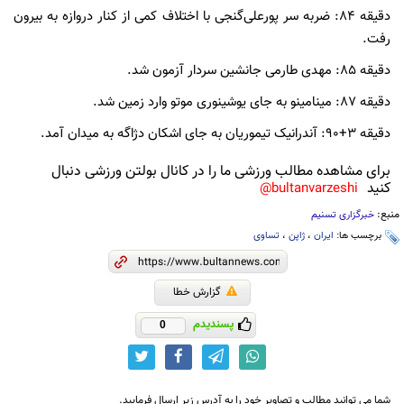
دقیقه 84: ضربه سر پورعلی‌گنجی با اختلاف کمی از کنار دروازه به بیرون
رفت.
دقیقه 85: مهدی طارمی جانشین سردار آزمون شد.
دقیقه 87: مینامینو به جای یوشینوری موتو وارد زمین شد.
دقیقه 3+90: آندرانیک تیموریان به جای اشکان دژاگه به میدان آمد.
برای مشاهده مطالب ورزشی ما را در کانال بولتن ورزشی دنبال
کنید
bultanvarzeshi@
منبع:
خبرگزاری تسنیم
برچسب ها:
ایران
،
ژاپن
،
تساوی
گزارش خطا
پسندیدم
0
شما می توانید مطالب و تصاویر خود را به آدرس زیر ارسال فرمایید.