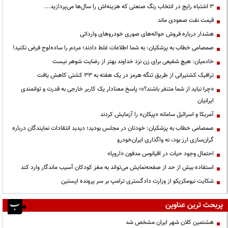
3 اشتباه رایج در انتخاب رنگ صنعتی که هزینه‌اش را سال‌ها می‌پردازید...
قیمت نفت صعودی ماند
هشدار درباره فروش حواله‌های صوری خودروهای وارداتی
صمصامی خطاب به پزشکیان: به شما اطلاعات غلط دادند؛ مردم را ساده‌لوح فرض نکنید!
خادمیان: هیچ شفیعی برای زن نزد خداوند بهتر از رضایت شوهر نیست
ترافیک کشتیرانی از طریق تنگه هرمز در یک هفته به ۳۳ کشتی کاهش یافت
«چرا نباید از شما متنفر باشند؟»؛ پاسخ معنادار یک کاربر خارجی به قدرت و توانمندی
ایرانیان
آمریکا و اسرائیل سامانه «پیکان» را آزمایش کردند
صمصامی خطاب به پزشکیان: خودتان در مجلس بودید؛ دیدید انتقادات نمایندگان درباره
گران‌سازی ارز بود، نه واگذاری ایران‌خودرو
احتمال وجود حیات در اقیانوس مدفون «اروپا»
استفاده بیش از حد از صفحه‌نمایش می‌تواند به مغز کودکان آسیب ماندگار وارد کند
شکایت نیومکزیکو از وزارت دادگستری ترامپ بر سر پرونده اپستین
پربحث ترین عناوین
هشتمین کلان شهر ایران مشخص شد