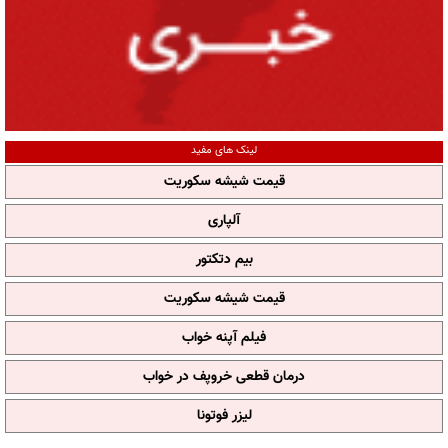
لینک های مفید
قیمت شیشه سکوریت
آلپاری
بیم دتکتور
قیمت شیشه سکوریت
فیلم آپنه خواب
درمان قطعی خروپف در خواب
لیزر فوتونا