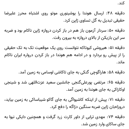
کند.
دقیقه 48: ارسال هوندا را یوشینوری موتو روی اشتباه محرز علیرضا
حقیقی تبدیل به گل تساوی ژاپن کرد.
دقیقه 50: سردار آزمون باز هم در باز کردن دروازه‌ ژاپن ناکام بود و ضربه
سر این بازیکن از بالای دروازه به بیرون رفت.
دقیقه 51: هیروشی کیوتاکه نتوانست روی یک موقعیت تک به تک حقیقی
را از پیش رو بردارد و در ادامه هم هوندا در باز کردن درواره ایران ناکام
ماند.
دقیقه 58: هاراگوچی گنکی به جای تاکاشی اوسامی به زمین آمد.
دقیقه 65: مرتضی پورعلی‌گنجی جانشین سعید عزت‌اللهی شد و شینجی
اوکازاکی به جای هوندا به زمین آمد.
دقیقه 71: پیش از اینکه کاشیواگی به جای گاکو شیباساکی به زمین بیاید،
دروزاه‌بان ژاپن ضربه سنگین دژاگه را دفع کرد.
دقیقه 74: مهدی ترابی از داور کارت زرد گرفت و همچنین دایکی نیوا به
جای ساکای وارد زمین شد.