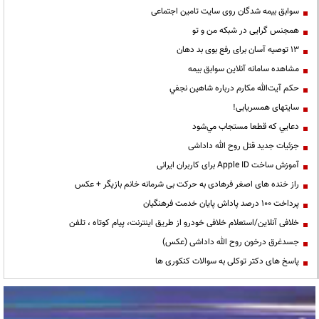
سوابق بیمه شدگان روی سایت تامین اجتماعی
همجنس گرایی در شبکه من و تو
13 توصیه آسان برای رفع بوی بد دهان
مشاهده سامانه آنلاين سوابق بیمه
حكم آيت‌الله مكارم درباره شاهين نجفي
سایتهای همسریابی!
دعايي كه قطعا مستجاب مي‌شود
جزئیات جدید قتل روح الله داداشی
آموزش ساخت Apple ID برای کاربران ایرانی
راز خنده های اصغر فرهادی به حرکت بی شرمانه خانم بازیگر + عکس
پرداخت ۱۰۰ درصد پاداش پایان خدمت فرهنگیان
خلافی آنلاین/استعلام خلافی خودرو از طریق اینترنت، پیام کوتاه ، تلفن
جسدغرق درخون روح الله داداشی (عکس)
پاسخ های دکتر توکلی به سوالات کنکوری ها