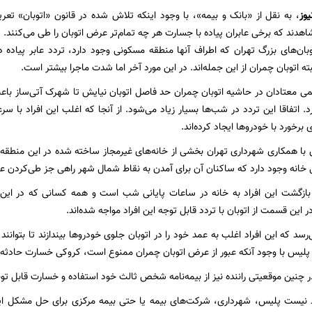
یوز
، به نقل از «بانک و بیمه»، با وجود اینکه تلاش شده در قانون «اتوبان» تع
اهدند که برخی عابران پیاده با جسارت هر چه تمام‌تر عرض اتوبان را طی می‌کنند.
وبان‌های بزرگ تهران که اطراف آنها منطقه مسکونی وجود دارد، تردد عابر پیاده 
بته اتوبان چمران از این جمله‌اند. در این مورد آخر اما شدت ماجرا بیشتر است.
می معتادان در حاشیه اتوبان چمران حد فاصل اتوبان نیایش تا شهرک آتی‌ساز باع
. اتفاقا این تردد در شب‌ها بسیار زیاد می‌شود. از آنجا که اغلب این افراد با س
برخورد با خودروها ایجاد کرده‌اند.
با همکاری شهرداری تهران بخشی از خانه‌های غیرمجاز ساخته شده در این منطقه ر
 خانه وجود دارد که ساکنان آن برای آمدن به نقاط شمال شهر راهی جز طی‌کردن عر
ازگشت این افراد به خانه در ساعات پایانی شب است و همه کسانی که در این 
در این قسمت از اتوبان با تردد قابل توجه این افراد مواجه شده‌اند.
سد که این افراد اغلب به عمد خود را در اتوبان جلوی خودروها بیندازند تا بتوانند ا
لیس با وجود آنکه عبور از عرض اتوبان چمران ممنوع است، کروکی خسارت حادثه را ب
چنین موقعیتی راننده نیز از بیمه‌نامه شخص ثالث خود استفاده و خسارت قابل تو
د نیست پلیس، شهرداری، شرکت‌های بیمه یا حتی بیمه مرکزی برای حل مشکل 