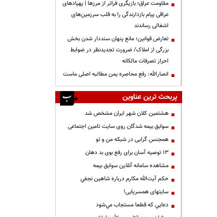
مقاومت عراق؛ بازیگری فراتر از مرزها | پهپادهای
عراقی پیام بازدارندگی را به قلب سرزمین‌های
اشغالی رساندند
تعارض قوانین؛ مانع پنهان سنددار شدن بخش
بزرگی از املاک/ ضرورت تجدیدنظر در ضوابط
احراز تصرفات مالکانه
انصارالله: رفع محاصره یمن مطالبه اصلی ماست
پربحث ترین عناوین
هشتمین کلان شهر ایران مشخص شد
سوابق بیمه شدگان روی سایت تامین اجتماعی
همجنس گرایی در شبکه من و تو
13 توصیه آسان برای رفع بوی بد دهان
مشاهده سامانه آنلاين سوابق بیمه
حكم آيت‌الله مكارم درباره شاهين نجفي
سایتهای همسریابی!
دعايي كه قطعا مستجاب مي‌شود