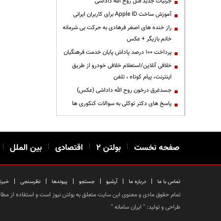
جزئیات جدید قتل روح الله داداشی
آموزش ساخت Apple ID برای کاربران ایرانی
راز خنده های اصغر فرهادی به حرکت بی شرمانه
خانم بازیگر + عکس
پرداخت ۱۰۰ درصد پاداش پایان خدمت فرهنگیان
خلافی آنلاین/استعلام خلافی خودرو از طریق
اینترنت، پیام کوتاه ، تلفن
جسدغرق درخون روح الله داداشی (عکس)
پاسخ های دکتر توکلی به سوالات کنکوری ها
صفحه نخست
|
بولتن ۲
|
اقتصادی
|
بین الملل
|
|
|
|
|
|
|
تماس با ما
درباره ما
آرشیو
جستجو
پیوندها
نظرسنجی
خبرن
تمام حقوق مادی و معنوی این سایت متعلق به بولتن نیوز است و استفاده از مطالب
طراحی و تولید: "
ایران سامانه
"