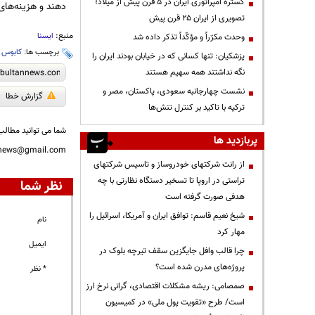
گستره امپراتوری ایران در ۵ قرن پیش از میلاد؛
دهند و هزینه‌های
تصویری از ایران ۲۵ قرن پیش
منبع:
ایسنا
وحدت مکرّراً و مؤکّداً تذکر داده شد
برچسب ها:
کابوس
،
پزشکیان: تنها کسانی که در خیابان بودند ایران را
نگه نداشتند همه سهیم هستند
نشست چهارجانبه سعودی، پاکستان، مصر و
گزارش خطا
ترکیه با تاکید بر کنترل تنش‌ها
شما می توانید مطالب 
پربازدید ها
nnews@gmail.com
از رانت‌ شرکتهای خودروساز و تاسیس شرکتهای
تراستی در اروپا تا تسخیر دستگاه نظارتی با چه
نظر شما
هدفی صورت گرفته است
شیخ نعیم قاسم: توافق ایران و آمریکا، اسرائیل را
نام
مهار کرد
ایمیل
چرا قالب وافل جایگزین سقف تیرچه بلوک در
پروژه‌های مدرن شده است؟
* نظر
صمصامی: ریشه مشکلات اقتصادی، گرانی نرخ ارز
است/ طرح «تقویت پول ملی» در کمیسیون