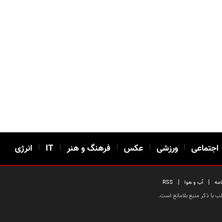
اجتماعی
|
ورزشی
|
عکس
|
فرهنگ و هنر
|
IT
|
انرژی
|
|
امه
آب و هوا
RSS
 با ذکر منبع بلامانع است.