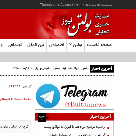
پنجشنبه ۱۵ مرداد ۱۴۰۵
|
Thursday , 06 August 2026
صفحه نخست
بولتن ۲
اقتصادی
بین الملل
اجتماعی
ور
آخرین اخبار
ونس: ایرانی‌ها طرف بسیار دشواری برای مذاکره هستند
کد خبر:
۲۹۹۳۸۸
صفحه نخست
»
اجتماعی
آخرین اخبار
گرچه بر اساس قانون، ع
ترامپ: ترجیح می‌دهم با ایران به توافق برسم
گزارشی از حادثه دریایی در سواحل عمان