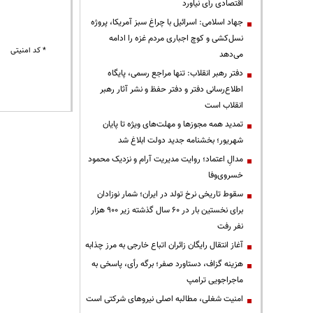
اقتصادی رأی نیاورد
جهاد اسلامی: اسرائیل با چراغ سبز آمریکا، پروژه
نسل‌کشی و کوچ اجباری مردم غزه را ادامه
* کد امنیتی
می‌دهد
دفتر رهبر انقلاب: تنها مراجع رسمی، پایگاه
اطلاع‌رسانی دفتر و دفتر حفظ و نشر آثار رهبر
انقلاب است
تمدید همه مجوزها و مهلت‌های ویژه تا پایان
شهریور؛ بخشنامه جدید دولت ابلاغ شد
مدالِ اعتماد؛ روایت مدیریت آرام و نزدیک محمود
خسروی‌وفا
سقوط تاریخی نرخ تولد در ایران؛ شمار نوزادان
برای نخستین بار در ۶۰ سال گذشته زیر ۹۰۰ هزار
نفر رفت
آغاز انتقال رایگان زائران اتباع خارجی به مرز چذابه
هزینه گزاف، دستاورد صفر؛ برگه رأی، پاسخی به
ماجراجویی ترامپ
‌امنیت شغلی، مطالبه اصلی نیروهای شرکتی است