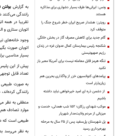
به گزارش
بولتن ن
ونس: ایرانی‌ها طرف بسیار دشواری برای مذاکره
رانندگی می‌کنند ش
هستند
تقریبا در همه ات
رویترز: هشدار صریح ایران خطر شروع جنگ را
اتوبان ستاری و ال
متوقف کرد
گام جدید برای کاهش مصرف گاز در بخش خانگی
وجود خانه‌های تی
شکنجه رئیس بیمارستان کمال عدوان غزه در زندان
اتوبان صورت بگیرد
رژیم صهیونیستی
بسیار مناسبی برای 
تنگه هرمز قابل معامله نیست برای آمریکا معبر باز
پیش از این پلیس 
نکنید
تعداد قابل توجهی
پیامدهای کنوانسیون خزر از واگذاری بحرین هم
زیان‌بارتر است
به صورت طبیعی ب
رانندگی کرده‌اند، 
از دشمن ذره ای امید خیرخواهی نباید داشته
باشیم
منطقی به نظر می‌ر
موکب شهدای رزکان؛ ۱۵۲ شب همدلی، خدمت و
موارد تصادف هم پ
میزبانی از مردم ولایت‌مدار شهریار
طبیعی است که در 
پل شهرستان پل‌سفید پس از ۲۵ سال به مرحله
بهره‌برداری رسید
به نظر می‌رسد ب