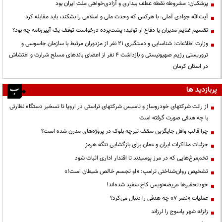
پزشکیان: مشروطه نقطه عطف بیداری و آزادی‌خواهی ملت ایران بود
آیت‌الله جوادی آملی: با هرکس که وحدت ملی و اسلامی را بشکند، باید مقابله کرد
تقسیم غنایم مدیران یا دفاع از تولید؛ پشت‌پرده درخواست توقف یک آیین‌نامه چه بود؟
وزارت اطلاعات: شناسایی و دستگیری ۲۱ نفر از مزدوران مرتبط با سازمان جاسوسی و
تروریستی رژیم صهیونیستی و بازداشت ۴ نفر از اعضای باندهای مسلح شرارت و اغتشاش
در استان کرمان
پربازدید ها
از رانت‌ شرکتهای خودروساز و تاسیس شرکتهای تراستی در اروپا تا تسخیر دستگاه نظارتی
با چه هدفی صورت گرفته است
چرا قالب وافل جایگزین سقف تیرچه بلوک در پروژه‌های مدرن شده است؟
جزئیات مذاکرات ایران و عمان برای بازگشایی تنگه هرمز
تخم‌مرغ‌هایی که در مرز پوسیدند تا اقتدار اداری اثبات شود
تشخیص روان‌شناختی ترامپ: «او تجسم خالص شیطان است!»
خودتحقیرها عریضه‌نویس کاخ سفید شده‌اند!
عملیات «نصر ۷» چه هدفی را دنبال می‌کرد؟
زلزله شهر یاسوج را لرزاند