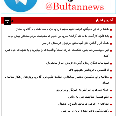
آخرین اخبار
هشدار حاجی دلیگانی درباره تغییر سهم دریای خزر و مخالفت با واگذاری امتیاز
باید افراد کارآمدتر را به کار گرفت/ کاری می کنیم در معیشت مردم مشکلی پیش نیاید
هدف قرار گرفتن اتاق‌ فرماندهی مزدوران عربستان در یمن
این دیپلماسی نمایشی، شکست خورده است/واقعیت‌ها را بپذیرید و به تعهدات خود عمل
کنید
امید مالباختگان رمزارز آبکی به فروش اموال محکومان
از التماس تا فروپاشی هژمونی دلار
مطالبه برای شکستن انحصار پیمانکاری؛ نظارت دقیق بر واگذاری پروژه‌ها، راهکار مقابله با
فساد
حمله نیروهای اسرائیلی به خبرنگار پرس‌تی‌وی
پیام هشدار مقاومت یمن به ریاض
تصادف ۱۲ خودرو در محور یاسوج ـ اصفهان
رکوردشکنی دختر دونده ایران در بلاروس