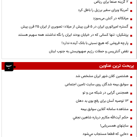
۲ گزینه صنعا برای ریاض
آمریکا ویزای سفیر برزیل را باطل کرد
میانکاله در آتش می‌سوزد
گستره امپراتوری ایران در ۵ قرن پیش از میلاد؛ تصویری از ایران ۲۵ قرن پیش
پزشکیان: تنها کسانی که در خیابان بودند ایران را نگه نداشتند همه سهیم هستند
پارچه فروشی که هیچ نسبتی با بانک آینده ندارد!
نقض آتش‌بس و حملات رژیم صهیونیستی به جنوب لبنان
پربحث ترین عناوین
هشتمین کلان شهر ایران مشخص شد
سوابق بیمه شدگان روی سایت تامین اجتماعی
همجنس گرایی در شبکه من و تو
13 توصیه آسان برای رفع بوی بد دهان
مشاهده سامانه آنلاين سوابق بیمه
حكم آيت‌الله مكارم درباره شاهين نجفي
سایتهای همسریابی!
دعايي كه قطعا مستجاب مي‌شود