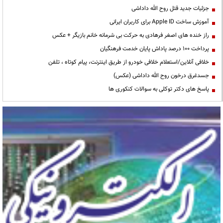
جزئیات جدید قتل روح الله داداشی
آموزش ساخت Apple ID برای کاربران ایرانی
راز خنده های اصغر فرهادی به حرکت بی شرمانه خانم بازیگر + عکس
پرداخت ۱۰۰ درصد پاداش پایان خدمت فرهنگیان
خلافی آنلاین/استعلام خلافی خودرو از طریق اینترنت، پیام کوتاه ، تلفن
جسدغرق درخون روح الله داداشی (عکس)
پاسخ های دکتر توکلی به سوالات کنکوری ها