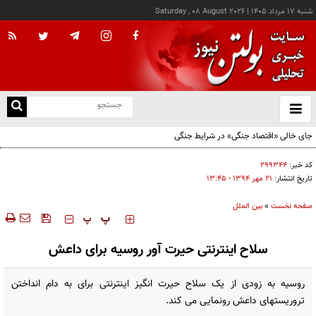
شنبه ۱۷ مرداد ۱۴۰۵
|
Saturday , 08 August 2026
از
و
ته
جای خالی «اقتصاد جنگی» در شرایط جنگی
ن
نو
کد خبر:
۲۹۹۳۴۴
تاریخ انتشار:
۲۱ مهر ۱۳۹۴ - ۱۳:۴۵
صفحه نخست
»
بین الملل
‍‍‍ پ
پ
سلاح اینترنتی حیرت آور روسیه برای داعش
روسیه به زودی از یک سلاح حیرت انگیز اینترنتی برای به دام انداختن
تروریستهای داعش رونمایی می کند.