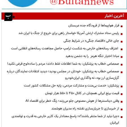
آخرین اخبار
فرار هواپیماها از فرودگاه جده عربستان
رئیس ستاد مشترک ارتش آمریکا خواستار راهی برای خروج از جنگ با ایران شد
جای خالی «اقتصاد جنگی» در شرایط جنگی
اعتراف رسانه‌های خارجی به شکست ترامپ حاصل مجاهدت رسانه‌های انقلابی است
مبادا اختیار تنگه هرمز را به دشمن بدهید
صمصامی خطاب به پزشکیان: به شما اطلاعات غلط دادند؛ مردم را ساده‌لوح فرض نکنید!
صمصامی خطاب به پزشکیان: خودتان در مجلس بودید؛ دیدید انتقادات نمایندگان درباره
گران‌سازی ارز بود، نه واگذاری ایران‌خودرو
پزشکیان: خدمت بی‌منت و مشارکت مردمی، پایه حل مشکلات کشور است
قیمت‌ برنج ایرانی همچنان در کانال ۴۵۰ تا ۵۵۰ هزار تومان
وقتی دیتاسنترها از هوش مصنوعی جلو می‌زنند؛ زنگ خطر برای اقتصاد AI
از خبرسازی تا جریان‌سازی نقشه راه مدیران هوشمند
«چرا نباید از شما متنفر باشند؟»؛ پاسخ معنادار یک کاربر خارجی به قدرت و توانمندی
ایرانیان