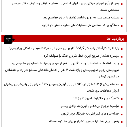
پس از رأی شورای مرکزی جبهه ایران اسلامی؛ اعضای حقیقی و حقوقی دفتر سیاسی
مشخص شدند
بسنت مدعی شد: به زودی شاهد توافق با ایران خواهیم بود
دستگیری ۱۰۴ مظنون طی عملیات‌هایی علیه داعش در ترکیه
پربازدید ها
باید افراد کارآمدتر را به کار گرفت/ کاری می کنیم در معیشت مردم مشکلی پیش نیاید
رویترز: هشدار صریح ایران خطر شروع جنگ را متوقف کرد
وزارت اطلاعات: شناسایی و دستگیری ۲۱ نفر از مزدوران مرتبط با سازمان جاسوسی و
تروریستی رژیم صهیونیستی و بازداشت ۴ نفر از اعضای باندهای مسلح شرارت و اغتشاش
در استان کرمان
معامله بیش از ۴۱۳ هزار تن کالا در بازار فیزیکی بورس کالا / حراج باز و پتروشیمی پیشران
ارزش معاملات روز شدند
کالابرگ این خانوارها امروز شارژ شد
ترامپ: ترجیح می‌دهم با ایران به توافق برسم
حمله نیروهای اسرائیلی به خبرنگار پرس‌تی‌وی
ونس: ایرانی‌ها طرف بسیار دشواری برای مذاکره هستند