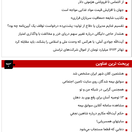
از التماس تا فروپاشی هژمونی دلار
جهان با افزایش قیمت مواد غذایی مواجه است
تکذیب شایعه «معافیت سربازان فراری»
تقسیم غنایم مدیران یا دفاع از تولید؛ پشت‌پرده درخواست توقف یک آیین‌نامه چه بود؟
هشدار حاجی دلیگانی درباره تغییر سهم دریای خزر و مخالفت با واگذاری امتیاز
آیت‌الله جوادی آملی: با هرکس که وحدت ملی و اسلامی را بشکند، باید مقابله کرد
تهاتر ۱۶۷۳ میلیارد تومان از اموال شرکت‌های تراستی
پربحث ترین عناوین
هشتمین کلان شهر ایران مشخص شد
سوابق بیمه شدگان روی سایت تامین اجتماعی
همجنس گرایی در شبکه من و تو
13 توصیه آسان برای رفع بوی بد دهان
مشاهده سامانه آنلاين سوابق بیمه
حكم آيت‌الله مكارم درباره شاهين نجفي
سایتهای همسریابی!
دعايي كه قطعا مستجاب مي‌شود