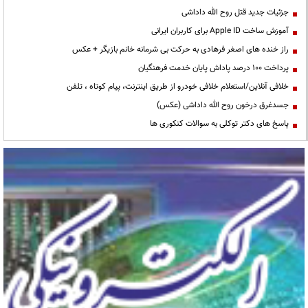
جزئیات جدید قتل روح الله داداشی
آموزش ساخت Apple ID برای کاربران ایرانی
راز خنده های اصغر فرهادی به حرکت بی شرمانه خانم بازیگر + عکس
پرداخت ۱۰۰ درصد پاداش پایان خدمت فرهنگیان
خلافی آنلاین/استعلام خلافی خودرو از طریق اینترنت، پیام کوتاه ، تلفن
جسدغرق درخون روح الله داداشی (عکس)
پاسخ های دکتر توکلی به سوالات کنکوری ها