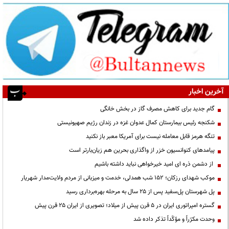
آخرین اخبار
گام جدید برای کاهش مصرف گاز در بخش خانگی
شکنجه رئیس بیمارستان کمال عدوان غزه در زندان رژیم صهیونیستی
تنگه هرمز قابل معامله نیست برای آمریکا معبر باز نکنید
پیامدهای کنوانسیون خزر از واگذاری بحرین هم زیان‌بارتر است
از دشمن ذره ای امید خیرخواهی نباید داشته باشیم
موکب شهدای رزکان؛ ۱۵۲ شب همدلی، خدمت و میزبانی از مردم ولایت‌مدار شهریار
پل شهرستان پل‌سفید پس از ۲۵ سال به مرحله بهره‌برداری رسید
گستره امپراتوری ایران در ۵ قرن پیش از میلاد؛ تصویری از ایران ۲۵ قرن پیش
وحدت مکرّراً و مؤکّداً تذکر داده شد