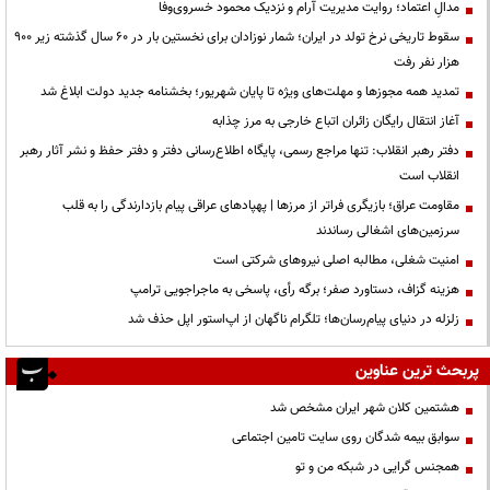
مدالِ اعتماد؛ روایت مدیریت آرام و نزدیک محمود خسروی‌وفا
سقوط تاریخی نرخ تولد در ایران؛ شمار نوزادان برای نخستین بار در ۶۰ سال گذشته زیر ۹۰۰
هزار نفر رفت
تمدید همه مجوزها و مهلت‌های ویژه تا پایان شهریور؛ بخشنامه جدید دولت ابلاغ شد
آغاز انتقال رایگان زائران اتباع خارجی به مرز چذابه
دفتر رهبر انقلاب: تنها مراجع رسمی، پایگاه اطلاع‌رسانی دفتر و دفتر حفظ و نشر آثار رهبر
انقلاب است
مقاومت عراق؛ بازیگری فراتر از مرزها | پهپادهای عراقی پیام بازدارندگی را به قلب
سرزمین‌های اشغالی رساندند
‌امنیت شغلی، مطالبه اصلی نیروهای شرکتی است
هزینه گزاف، دستاورد صفر؛ برگه رأی، پاسخی به ماجراجویی ترامپ
زلزله در دنیای پیام‌رسان‌ها؛ تلگرام ناگهان از اپ‌استور اپل حذف شد
پربحث ترین عناوین
هشتمین کلان شهر ایران مشخص شد
سوابق بیمه شدگان روی سایت تامین اجتماعی
همجنس گرایی در شبکه من و تو