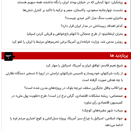
پزشکیان: تنها کسانی که در خیابان بودند ایران را نگه نداشتند همه سهیم هستند
نشست چهارجانبه سعودی، پاکستان، مصر و ترکیه با تاکید بر کنترل تنش‌ها
ماجرای نصب سنگ مزار اکبر عبدی چیست؟
کدام اهداف زیرساختی در مدار ایران قرار دارد؟
بحران اینفانتینو؛ از طرح جنجالی تا اتهام باج‌خواهی و قربانی کردن اسپانیا
رویترز مدعی شد: وزارت خزانه‌داری آمریکا برخی تحریم‌های مرتبط با ایران را لغو کرد
پربازدید ها
شیخ نعیم قاسم: توافق ایران و آمریکا، اسرائیل را مهار کرد
از رانت‌ شرکتهای خودروساز و تاسیس شرکتهای تراستی در اروپا تا تسخیر دستگاه نظارتی
با چه هدفی صورت گرفته است
چرا قالب وافل جایگزین سقف تیرچه بلوک در پروژه‌های مدرن شده است؟
صمصامی: ریشه مشکلات اقتصادی، گرانی نرخ ارز است/ طرح «تقویت پول ملی» در
کمیسیون اقتصادی رأی نیاورد
میناب؛ شهرِ مقبره‌های کوچک!
جهاد اسلامی: اسرائیل با چراغ سبز آمریکا، پروژه نسل‌کشی و کوچ اجباری مردم غزه را
ادامه می‌دهد