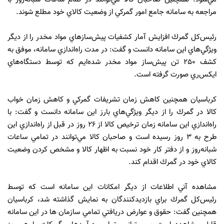
مراجعه به سامانه جامع امور گمركي از وضعيت كالاي خود مطلع شوند.
رئيس‌كل گمرك افزايش آمار كشفيات پيش‌سازهاي مواد مخدر را از ديگر
ويژگي‌هاي اين سامانه دانست و گفت: در مدت راه‌اندازي سامانه، موفق به
كشف 250 تن پيش‌ساز مواد مخدر شده‌ايم كه توسط دستگاه‌هاي
ايكس‌ري صورت گرفته است.
كرباسيان همچنين كاهش زمان تشريفات گمركي و كاهش زمان خواب
كالا در گمرك را از ديگر ويژگي‌هاي بارز اين سامانه دانست و گفت: با
راه‌اندازي اين سامانه زمان ترخيص كالا از 26 روز در قبل از راه‌اندازي اين
طرح به 3 روز رسيده است و صاحبان كالا مي‌توانند در تمامي ساعات
شبانه‌روز و از دفتر كار خود نسبت به اظهار كالا و مشخص كردن وضعيت
كالاي خود در گمرك اقدام كند.
مشاهده آني اطلاعات از ديگر امكانات اين سامانه است كه توسط
رئيس‌كل گمرك براي بازديدكنندگان به نمايش گذاشته شد، كرباسيان
همچنين گفت: حقوق و عوارض دريافتي تمامي سازمان ها در اين سامانه