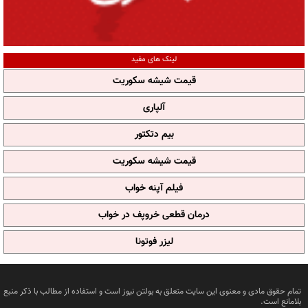
لینک های مفید
قیمت شیشه سکوریت
آلپاری
بیم دتکتور
قیمت شیشه سکوریت
فیلم آپنه خواب
درمان قطعی خروپف در خواب
لیزر فوتونا
تمام حقوق مادی و معنوی این سایت متعلق به بولتن نیوز است و استفاده از مطالب با ذکر منبع
بلامانع است.