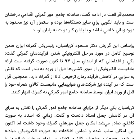
محمدباقر الفت در ادامه گفت: سامانه جامع امور گمركي اقدامي درخشان
است و بايد الگويي براي ساير دستگاه‌ها بوده و استمرار آن نيز محدود به
دوره زماني خاصي نباشد و با پايان كار دولت به پايان نرسد.
براساس اين گزارش دكتر مسعود كرباسيان، رئيس‌كل گمرك ايران ضمن
توضيح كامل در مورد مراحل الكترونيكي شدن فرآيندهاي گمركي گفت:
يكي از اقداماتي كه از ابتداي سال 94 تا كنون صورت گرفته است ارائه
مانفيست الكترونيكي از سوي كشتي‌ها قبل از ورود به بندر است كه نقش
به سزايي در كاهش فرآيند زمان ترخيص كالا از گمرك دارد. همچنين قرار
است كه در آينده نيز شركت‌هاي هواپيمايي مانيفست كالاي همراه خود را
قبل از ورود ايران توسط سامانه جامع امور گمركي به گمرك اظهار كنند.
كرباسيان يكي ديگر از مزاياي سامانه جامع امور گمركي را نقش به سزاي
آن در كاهش جعل اسناد دانست و گفت: زماني كه اسناد به صورت
كاغذي صادر مي‌شد امكان جعل مهرهاي گمرك وجود داشت اما اكنون
اين امكان سلب شده و تمامي اطلاعات به صورت الكترونيكي مبادله
مي‌شود. همچنين صاحبان كالا مي‌توانند در تمام ساعات شبانه‌روز با