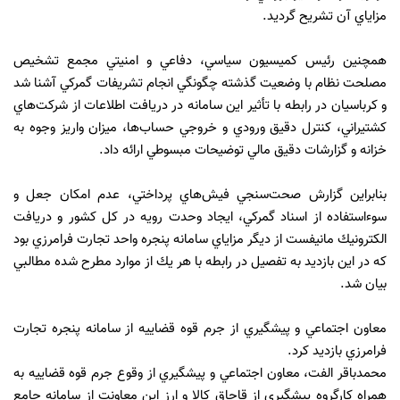
مزاياي آن تشريح گرديد.
همچنين رئيس كميسيون سياسي، دفاعي و امنيتي مجمع تشخيص
مصلحت نظام با وضعيت گذشته چگونگي انجام تشريفات گمركي آشنا شد
و كرباسيان در رابطه با تأثير اين سامانه در دريافت اطلاعات از شركت‌هاي
كشتيراني، كنترل دقيق ورودي و خروجي حساب‌ها، ميزان واريز وجوه به
خزانه و گزارشات دقيق مالي توضيحات مبسوطي ارائه داد.
بنابراين گزارش صحت‌سنجي فيش‌هاي پرداختي، عدم امكان جعل و
سوءاستفاده از اسناد گمركي، ايجاد وحدت رويه در كل كشور و دريافت
الكترونيك مانيفست از ديگر مزاياي سامانه پنجره واحد تجارت فرامرزي بود
كه در اين بازديد به تفصيل در رابطه با هر يك از موارد مطرح شده مطالبي
بيان شد.
معاون اجتماعي و پيشگيري از جرم قوه قضاييه از سامانه پنجره تجارت
فرامرزي بازديد كرد.
محمدباقر الفت، معاون اجتماعي و پيشگيري از وقوع جرم قوه قضاييه به
همراه كارگروه پيشگيري از قاچاق كالا و ارز اين معاونت از سامانه جامع