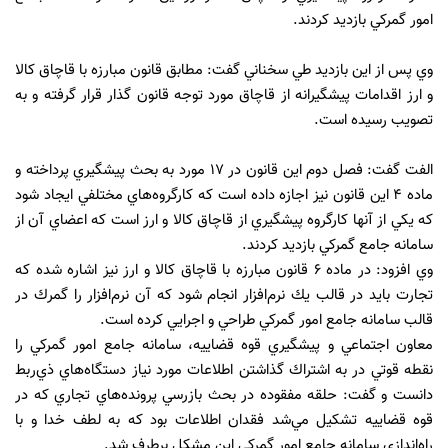
امور گمركي بازديد كردند.
وي پس از اين بازديد طي سخناني گفت: مطابق قانون مبارزه با قاچاق كالا
و ارز اقدامات پيشگيرانه از قاچاق مورد توجه قانون گذار قرار گرفته و به
تصويب رسيده است.
الفت گفت: فصل دوم اين قانون در 17 مورد به بحث پيشگيري پرداخته و
ماده 4 اين قانون نيز اجازه داده است كه كارگروه‌هاي مختلفي ايجاد شود
كه يكي از آنها كارگروه پيشگيري از قاچاق كالا و ارز است كه اعضاي آن از
سامانه جامع گمركي بازديد كردند.
وي افزود: در ماده 6 قانون مبارزه با قاچاق كالا و ارز نيز اشاره شده كه
تجارت بايد در قالب يك نرم‌افزار انجام شود كه آن نرم‌افزار را گمرك در
قالب سامانه جامع امور گمركي طراحي و اجرايي كرده است.
معاون اجتماعي و پيشگيري قوه قضاييه، سامانه جامع امور گمركي را
نقطه قوتي در به اشتراك گذاشتن اطلاعات مورد نياز دستگاه‌هاي ذي‌ربط
دانست و گفت: حلقه مفقوده در بحث بازرسي پرونده‌هاي تجاري كه در
قوه قضاييه تشكيل مي‌شد فقدان اطلاعات بود كه به لطف خدا و با
راه‌اندازي سامانه جامع امور گمركي اين مشكل برطرف شد.