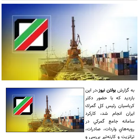
به گزارش
بولتن نیوز
،در اين
بازديد كه با حضور دكتر
كرباسيان رئيس كل گمرك
ايران انجام شد، كاركرد
سامانه جامع گمركي در
رويه‌هاي واردات، صادرات،
ترانزيت و كارنه‌تير بررسي و