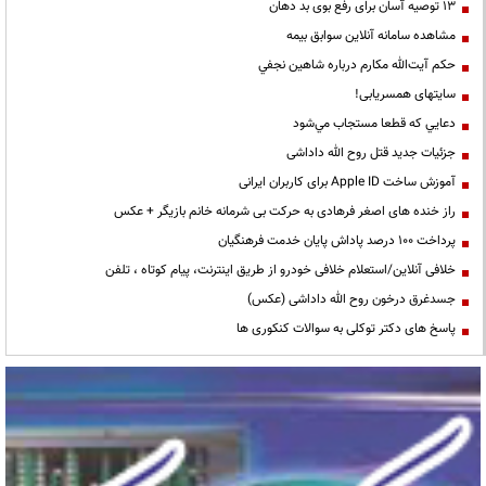
13 توصیه آسان برای رفع بوی بد دهان
مشاهده سامانه آنلاين سوابق بیمه
حكم آيت‌الله مكارم درباره شاهين نجفي
سایتهای همسریابی!
دعايي كه قطعا مستجاب مي‌شود
جزئیات جدید قتل روح الله داداشی
آموزش ساخت Apple ID برای کاربران ایرانی
راز خنده های اصغر فرهادی به حرکت بی شرمانه خانم بازیگر + عکس
پرداخت ۱۰۰ درصد پاداش پایان خدمت فرهنگیان
خلافی آنلاین/استعلام خلافی خودرو از طریق اینترنت، پیام کوتاه ، تلفن
جسدغرق درخون روح الله داداشی (عکس)
پاسخ های دکتر توکلی به سوالات کنکوری ها