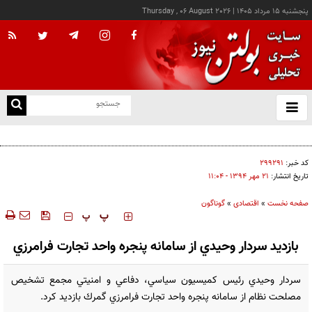
پنجشنبه ۱۵ مرداد ۱۴۰۵
|
Thursday , 06 August 2026
از
و
ته
رشد بیش از ۱۳۰ هزار واحدی شاخص کل بورس
ن
نو
کد خبر:
۲۹۹۲۹۱
تاریخ انتشار:
۲۱ مهر ۱۳۹۴ - ۱۱:۰۴
صفحه نخست
»
اقتصادی
»
گوناگون
‍‍‍ پ
پ
بازديد سردار وحيدي از سامانه پنجره واحد تجارت فرامرزي
سردار وحيدي رئيس كميسيون سياسي، دفاعي و امنيتي مجمع تشخيص
مصلحت نظام از سامانه پنجره واحد تجارت فرامرزي گمرك بازديد كرد.