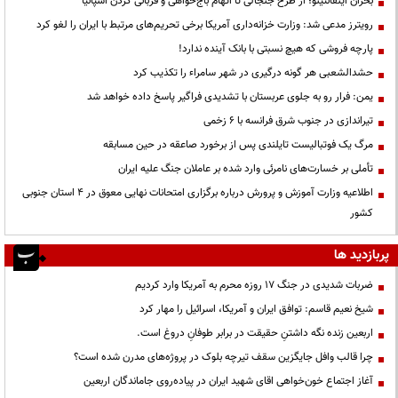
بحران اینفانتینو؛ از طرح جنجالی تا اتهام باج‌خواهی و قربانی کردن اسپانیا
رویترز مدعی شد: وزارت خزانه‌داری آمریکا برخی تحریم‌های مرتبط با ایران را لغو کرد
پارچه فروشی که هیچ نسبتی با بانک آینده ندارد!
حشدالشعبی هر گونه درگیری در شهر سامراء را تکذیب کرد
یمن: فرار رو به جلوی عربستان با تشدیدی فراگیر پاسخ داده خواهد شد
تیراندازی در جنوب شرق فرانسه با ۶ زخمی
مرگ یک فوتبالیست تایلندی پس از برخورد صاعقه در حین مسابقه
تأملی بر خسارت‌های نامرئی وارد شده بر عاملان جنگ علیه ایران
اطلاعیه وزارت آموزش و پرورش درباره برگزاری امتحانات نهایی معوق در 4 استان جنوبی
کشور
پربازدید ها
ضربات شدیدی در جنگ ۱۷ روزه محرم به آمریکا وارد کردیم
شیخ نعیم قاسم: توافق ایران و آمریکا، اسرائیل را مهار کرد
اربعین زنده نگه داشتنِ حقیقت در برابر طوفانِ دروغ است.
چرا قالب وافل جایگزین سقف تیرچه بلوک در پروژه‌های مدرن شده است؟
آغاز اجتماع خون‌خواهی اقای شهید ایران در پیاده‌روی جاماندگان اربعین