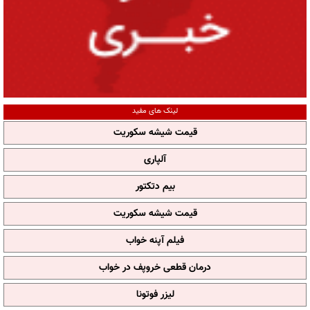
لینک های مفید
قیمت شیشه سکوریت
آلپاری
بیم دتکتور
قیمت شیشه سکوریت
فیلم آپنه خواب
درمان قطعی خروپف در خواب
لیزر فوتونا