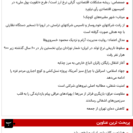
صمصامی: ریشه مشکلات اقتصادی، گرانی نرخ ارز است/ طرح «تقویت پول ملی» در
کمیسیون اقتصادی رأی نیاورد
میناب؛ شهرِ مقبره‌های کوچک!
از رانت‌ شرکتهای خودروساز و تاسیس شرکتهای تراستی در اروپا تا تسخیر دستگاه نظارتی
با چه هدفی صورت گرفته است
مدالِ اعتماد؛ روایت مدیریت آرام و نزدیک محمود خسروی‌وفا
سقوط تاریخی نرخ تولد در ایران؛ شمار نوزادان برای نخستین بار در ۶۰ سال گذشته زیر ۹۰۰
هزار نفر رفت
آغاز انتقال رایگان زائران اتباع خارجی به مرز چذابه
جهاد اسلامی: اسرائیل با چراغ سبز آمریکا، پروژه نسل‌کشی و کوچ اجباری مردم غزه را
ادامه می‌دهد
‌امنیت شغلی، مطالبه اصلی نیروهای شرکتی است
مقاومت عراق؛ بازیگری فراتر از مرزها | پهپادهای عراقی پیام بازدارندگی را به قلب
سرزمین‌های اشغالی رساندند
کاهش دمای تهران از جمعه
پربحث ترین عناوین
هشتمین کلان شهر ایران مشخص شد