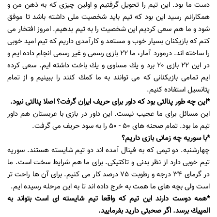
دست ما بود. این تیم را تحویل گرفتیم و اولین چیزی كه به ذهن من و
همكارانم رسید این بود كه تیم باید شخصیت ملی داشته باشد تا موفق
شود و ما هم سعی كردیم این شخصیت را به تیم بدهیم. امروز افتخار می
كنم كه بازیكنان بسیار خوب و مستعد و كارآمدی داریم كه تیم امید خوبی
را ساخته اند. درمورد آمار، ما 22 بازی رسمی و غیر رسمی انجام داده ایم و
در این 22 بازی 20 برد و یك مساوی و یك باخت داشته ایم. سعی كرده
ایم تمامی بازیكنانی كه می توانند به ما كمك كنند را ببینیم و از تمام
پتانسیل استفاده كنیم.
*این چه طور پنالتی بود كه داور برای حریف ایران گرفت؟ اصلا پنالتی نبود.
این مسائل برای ما عجیب نیست. این داور در بازی با عربستان هم داور
تیم ما بود. تمام صحنه های 50 - 50 را به سود حریف می گرفت.
*با سوریه چه زمانی بازی داریم؟
چهارشنبه. دو تیمی كه به فینال آمده اند دو تیم شایسته هستند. سوریه
تیم خوبی دارد از نظر بدنی و تاكتیكی. برای ما هم شرایط سخت است. ما
در گرمای 34 درجه و رطوبت 75 درصد كار می كنیم. برای آن ها راحت تر
است ولی بچه های ما همت به خرج داده اند تا به این مرحله رسیده ایم.
*همه دوست دارند این تیم كه واقعا تیم شایسته ای است بتواند به
المپیك برسد. اگر صحبتی دارید بفرمایید.