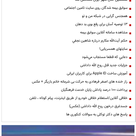
سوابق بیمه شدگان روی سایت تامین اجتماعی
همجنس گرایی در شبکه من و تو
13 توصیه آسان برای رفع بوی بد دهان
مشاهده سامانه آنلاين سوابق بیمه
حكم آيت‌الله مكارم درباره شاهين نجفي
سایتهای همسریابی!
دعايي كه قطعا مستجاب مي‌شود
جزئیات جدید قتل روح الله داداشی
آموزش ساخت Apple ID برای کاربران ایرانی
راز خنده های اصغر فرهادی به حرکت بی شرمانه خانم بازیگر + عکس
پرداخت ۱۰۰ درصد پاداش پایان خدمت فرهنگیان
خلافی آنلاین/استعلام خلافی خودرو از طریق اینترنت، پیام کوتاه ، تلفن
جسدغرق درخون روح الله داداشی (عکس)
پاسخ های دکتر توکلی به سوالات کنکوری ها