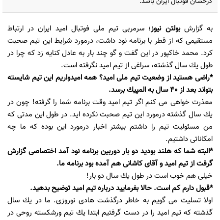
درخشان فوتبال ایران باشد.
به گزارش
بولتن نیوز
؛ سرمربی تیم ملی فوتبال امید ایران در ارتباط
مستقیمی كه از قطر با برنامه نود داشت، درمورد شرایط این تیم صحبت
كرد. محمد خاكپور در این گفت و گو چند بار به عادل كنایه زد كه چرا در
طول یك سال گذشته، سراغی از تیم امید نگرفته است.
*راضی هستید از وضعیت تیم ملی امید؟ همه امیدواریم این تیم شایسته
بتواند بعد از 40 سال به المپیك برسد.
معذرت خواهی می كنم اگر تیم امید وقت برنامه شما را گرفته! چون در
یك سال گذشته درمورد این تیم صحبت نكرده اید. در طول این مدتی كه
من مسئولیت تیم را داشتم بیشتر اخبار درمورد این بوده كه ما چه
امكاناتی داشتیم.
*البته شما كه هلند بودید دو بار دوربین برنامه نود آمد اختصاصی گزارش
گرفت از تیم امید و آقای كاشانی هم آمده بود برنامه ما.
خیلی هم خوب است در طول یك سال دو بار!
*قبول دارم كم است. حالا بفرمایید درباره تیم امید توضیح بدهید.
اولا تسلیت می گویم به خاطر درگذشت هادی نوروزی. ما در یك سال
گذشته كه تیم امید را در دست گرفتیم ابتدا یك تیم ورشكسته روحی در