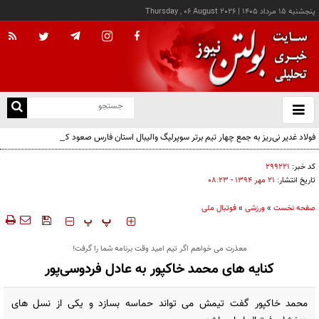
پنجشنبه ۱۵ مرداد ۱۴۰۵
|
Thursday , 06 August 2026
از
و
ته
فولاد غدیر نی‌ریز به جمع چهار تیم برتر سوپرلیگ والیبال استان فارس صعود کرد
ن
نو
کد خبر:
۲۹۹۲۲۱
تاریخ انتشار:
۲۱ مهر ۱۳۹۴ - ۰۸:۲۳
صفحه نخست
»
ورزشی
»
فوتبال ملی
‍‍‍ پ
پ
معذرت می خواهم اگر تیم امید وقت برنامه شما را گرفت!
کنایه های محمد خاکپور به عادل فردوسی‌پور
محمد خاکپور گفت تیمش می تواند حماسه بسازد و یکی از نسل های