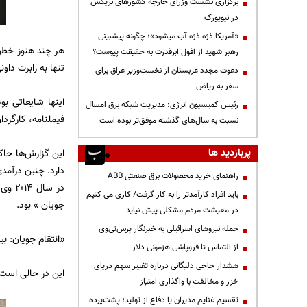
برگزاری نشست وزرای خارجه کشورهای بریکس
در نیویورک
«آمریکا ذرّه ذرّه آب میشود»؛ چگونه پیشبینی
رهبر شهید از افول ابرقدرت به حقیقت پیوست؟
تنها به رابرت داون
دعوت مجدد عربستان از نخست‌وزیر عراق برای
سفر به ریاض
رئیس کمیسیون انرژی: مدیریت شبکه برق امسال
فیملنامه، کارگردا
نسبت به سال‌های گذشته موفق‌تر بوده است
پربازدید ها
این گزارش‌ها حاک
دارد. چنین درآمد
راهنمای خرید محصولات برق صنعتی ABB
باید افراد کارآمدتر را به کار گرفت/ کاری می کنیم
جویان » بود.
در معیشت مردم مشکلی پیش نیاید
حمله نیروهای اسرائیلی به خبرنگار پرس‌تی‌وی
«انتقام جویان: بیکرانی جنگ ۱ و ۲» در سال‌ها
از التماس تا فروپاشی هژمونی دلار
هشدار حاجی دلیگانی درباره تغییر سهم دریای
این در حالی است 
خزر و مخالفت با واگذاری امتیاز
تقسیم غنایم مدیران یا دفاع از تولید؛ پشت‌پرده