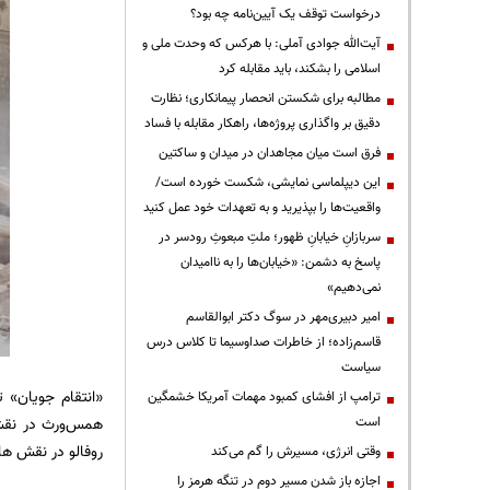
درخواست توقف یک آیین‌نامه چه بود؟
آیت‌الله جوادی آملی: با هرکس که وحدت ملی و
اسلامی را بشکند، باید مقابله کرد
مطالبه برای شکستن انحصار پیمانکاری؛ نظارت
دقیق بر واگذاری پروژه‌ها، راهکار مقابله با فساد
فرق است میان مجاهدان در میدان و ساکتین
این دیپلماسی نمایشی، شکست خورده است/
واقعیت‌ها را بپذیرید و به تعهدات خود عمل کنید
سربازانِ خیابانِ ظهور؛ ملتِ مبعوثِ رودسر در
پاسخ به دشمن: «خیابان‌ها را به ناامیدان
نمی‌دهیم»
امیر دبیری‌مهر در سوگ دکتر ابوالقاسم
قاسم‌زاده؛ از خاطرات صداوسیما تا کلاس درس
سیاست
«انتقام جویان» 
ترامپ از افشای کمبود مهمات آمریکا خشمگین
است
همس‌ورث در نقش 
روفالو در نقش ها
وقتی انرژی، مسیرش را گم می‌کند
اجازه باز شدن مسیر دوم در تنگه هرمز را