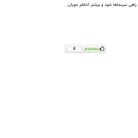
فیلم بعدی کمپانی مارول که اکران می شود «کاپیتان آمریکا: جنگ داخلی» قرار است در ماه می ۲۰۱۶ راهی سینماها شود و بیشتر انتقام جویان
پسندیدم
0