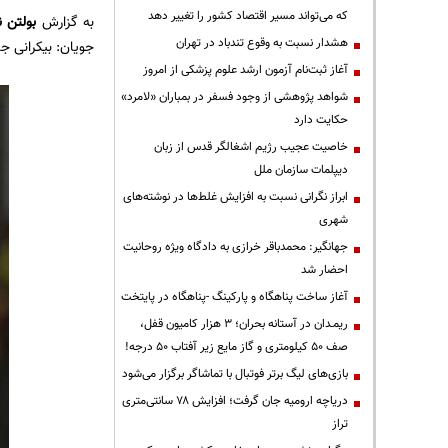
که می‌تواند مسیر اقتصاد کشور را تغییر دهد
به گزارش
بولتن ن
هشدار نسبت به وقوع تندباد در تهران
جویان: بیکرانی جنگ ۱ و ۲» پرهزینه‌ترین فیلمش ر
آغاز ثبت‌نام آزمون ارشد علوم پزشکی از امروز
شواهد پژوهشی از وجود فسفر در بمباران «لامرد»
حکایت دارد
خاصیت عجیب رژیم اشغالگر قدس از زبان
دیپلمات سازمان ملل
ابراز نگرانی نسبت به افزایش غلط‌ها در نوشته‌های
شهری
جهانگیر: محمدباقر خرازی به دادگاه ویژه روحانیت
احضار شد
آغاز ساخت پناهگاه و پارکینگ -پناهگاه در پایتخت
ریمـدان در آستانه بحران؛ ۳ هزار کامیون قفل،
صف ۵۰ کیلومتری و گاز مایع زیر آفتاب ۵۰ درجه!
بازی‌های لیگ برتر فوتبال با تماشاگر برگزار می‌شود
دریاچه ارومیه جان گرفت؛ افزایش ۷۸ سانتی‌متری
تراز