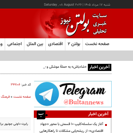
شنبه ۱۷ مرداد ۱۴۰۵
|
Saturday , 08 August 2026
صفحه نخست
بولتن ۲
اقتصادی
بین الملل
اجتماعی
ور
آخرین اخبار
«شادباش» به حملۀ موشکی و فیلمی بدون حجاب؛ روایت تناقض
کد خبر:
۲۹۹۱۰۶
صفحه نخست
»
فرهنگ و
آخرین اخبار
رابرت داونی جونیور برای بازی در 
آغاز یک سلسله‌کلیپ ۱۰ قسمتی با محور «جهاد
اقتصادی»؛ از ریشه‌یابی مشکلات تا راهکارهایی