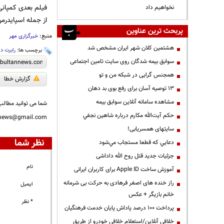
نخواهیم داد
از جمله اسپایدر
پربحث ترین عناوین
منبع:
خبرگزاری مهر
هشتمین کلان شهر ایران مشخص شد
برچسب ها:
رابرت دا
سوابق بیمه شدگان روی سایت تامین اجتماعی
همجنس گرایی در شبکه من و تو
گزارش خطا
13 توصیه آسان برای رفع بوی بد دهان
مشاهده سامانه آنلاين سوابق بیمه
شما می توانید مطالب 
حكم آيت‌الله مكارم درباره شاهين نجفي
nnews@gmail.com
سایتهای همسریابی!
نظر شما
دعايي كه قطعا مستجاب مي‌شود
جزئیات جدید قتل روح الله داداشی
نام
آموزش ساخت Apple ID برای کاربران ایرانی
راز خنده های اصغر فرهادی به حرکت بی شرمانه
ایمیل
خانم بازیگر + عکس
* نظر
پرداخت ۱۰۰ درصد پاداش پایان خدمت فرهنگیان
خلافی آنلاین/استعلام خلافی خودرو از طریق