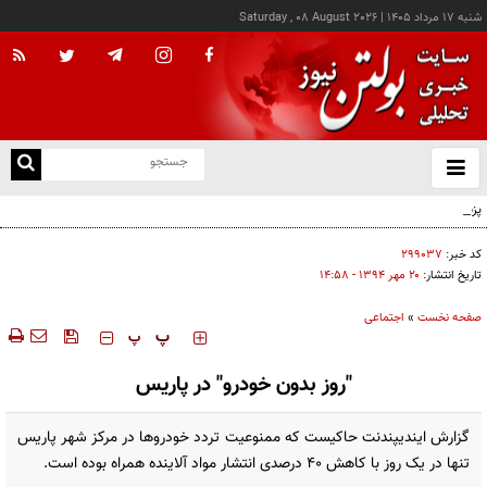
شنبه ۱۷ مرداد ۱۴۰۵
|
Saturday , 08 August 2026
از
و
ته
پزشکیان: خدمت بی‌منت و مشارکت مردمی، پایه حل مشکلات کشور است
ن
نو
کد خبر:
۲۹۹۰۳۷
تاریخ انتشار:
۲۰ مهر ۱۳۹۴ - ۱۴:۵۸
صفحه نخست
»
اجتماعی
‍‍‍ پ
پ
"روز بدون خودرو" در پاریس
گزارش ایندیپندنت حاکیست که ممنوعیت تردد خودروها در مرکز شهر پاریس
تنها در یک روز با کاهش 40 درصدی انتشار مواد آلاینده همراه بوده است.