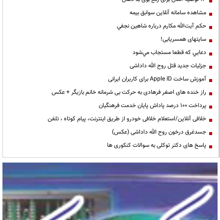
مشاهده سامانه آنلاين سوابق بیمه
حكم آيت‌الله مكارم درباره شاهين نجفي
سایتهای همسریابی!
دعايي كه قطعا مستجاب مي‌شود
جزئیات جدید قتل روح الله داداشی
آموزش ساخت Apple ID برای کاربران ایرانی
راز خنده های اصغر فرهادی به حرکت بی شرمانه خانم بازیگر + عکس
پرداخت ۱۰۰ درصد پاداش پایان خدمت فرهنگیان
خلافی آنلاین/استعلام خلافی خودرو از طریق اینترنت، پیام کوتاه ، تلفن
جسدغرق درخون روح الله داداشی (عکس)
پاسخ های دکتر توکلی به سوالات کنکوری ها