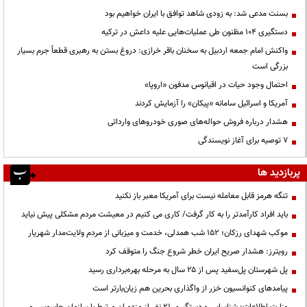
بسنت مدعی شد: به زودی شاهد توافق با ایران خواهیم بود
دستگیری ۱۰۴ مظنون طی عملیات‌هایی علیه داعش در ترکیه
واکنش امام جمعه اردبیل به سخنان باقر خرازی: دروغ بستن به رهبری قطعاً جرم بسیار
بزرگی است
احتمال وجود حیات در اقیانوس مدفون «اروپا»
آمریکا و اسرائیل سامانه «پیکان» را آزمایش کردند
هشدار درباره فروش حواله‌های صوری خودروهای وارداتی
۷ توصیه برای آغاز نویسندگی
پربازدید ها
تنگه هرمز قابل معامله نیست برای آمریکا معبر باز نکنید
باید افراد کارآمدتر را به کار گرفت/ کاری می کنیم در معیشت مردم مشکلی پیش نیاید
موکب شهدای رزکان؛ ۱۵۲ شب همدلی، خدمت و میزبانی از مردم ولایت‌مدار شهریار
رویترز: هشدار صریح ایران خطر شروع جنگ را متوقف کرد
پل شهرستان پل‌سفید پس از ۲۵ سال به مرحله بهره‌برداری رسید
پیامدهای کنوانسیون خزر از واگذاری بحرین هم زیان‌بارتر است