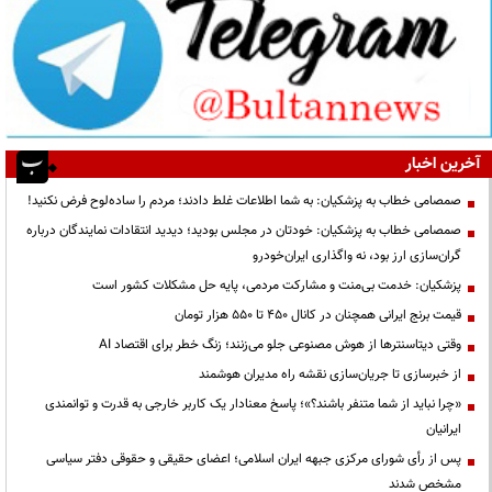
آخرین اخبار
صمصامی خطاب به پزشکیان: به شما اطلاعات غلط دادند؛ مردم را ساده‌لوح فرض نکنید!
صمصامی خطاب به پزشکیان: خودتان در مجلس بودید؛ دیدید انتقادات نمایندگان درباره
گران‌سازی ارز بود، نه واگذاری ایران‌خودرو
پزشکیان: خدمت بی‌منت و مشارکت مردمی، پایه حل مشکلات کشور است
قیمت‌ برنج ایرانی همچنان در کانال ۴۵۰ تا ۵۵۰ هزار تومان
وقتی دیتاسنترها از هوش مصنوعی جلو می‌زنند؛ زنگ خطر برای اقتصاد AI
از خبرسازی تا جریان‌سازی نقشه راه مدیران هوشمند
«چرا نباید از شما متنفر باشند؟»؛ پاسخ معنادار یک کاربر خارجی به قدرت و توانمندی
ایرانیان
پس از رأی شورای مرکزی جبهه ایران اسلامی؛ اعضای حقیقی و حقوقی دفتر سیاسی
مشخص شدند