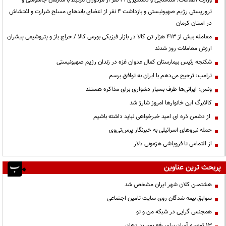
وزارت اطلاعات: شناسایی و دستگیری ۲۱ نفر از مزدوران مرتبط با سازمان جاسوسی و
تروریستی رژیم صهیونیستی و بازداشت ۴ نفر از اعضای باندهای مسلح شرارت و اغتشاش
در استان کرمان
معامله بیش از ۴۱۳ هزار تن کالا در بازار فیزیکی بورس کالا / حراج باز و پتروشیمی پیشران
ارزش معاملات روز شدند
شکنجه رئیس بیمارستان کمال عدوان غزه در زندان رژیم صهیونیستی
ترامپ: ترجیح می‌دهم با ایران به توافق برسم
ونس: ایرانی‌ها طرف بسیار دشواری برای مذاکره هستند
کالابرگ این خانوارها امروز شارژ شد
از دشمن ذره ای امید خیرخواهی نباید داشته باشیم
حمله نیروهای اسرائیلی به خبرنگار پرس‌تی‌وی
از التماس تا فروپاشی هژمونی دلار
پربحث ترین عناوین
هشتمین کلان شهر ایران مشخص شد
سوابق بیمه شدگان روی سایت تامین اجتماعی
همجنس گرایی در شبکه من و تو
13 توصیه آسان برای رفع بوی بد دهان