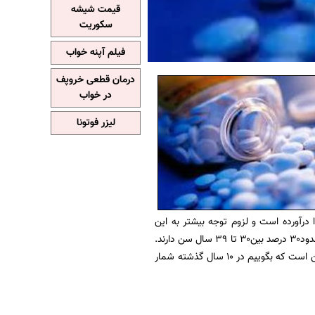
قیمت شیشه
سکوریت
فیلم آپنه خواب
درمان قطعی خروپف
در خواب
لیزر فوتونا
 درآورده است و لزوم توجه بيشتر به اين
مساله به خوبي احساس مي‌شود. هم‌اكنون در كشور حدود ۴۵ درصد مصرف‌كنندگان زير ۲۹ سال و حدود۳۰ درصد بين۳۰ تا ۳۹ سال سن دارند.
طي سال‌هاي اخير شاهد افزايش آمار اعتياد در كشور و به‌ويژه در ميان جوانان بوده‌ايم و دردناك‌تر اين است كه بگوييم در 10 سال گذشته شمار