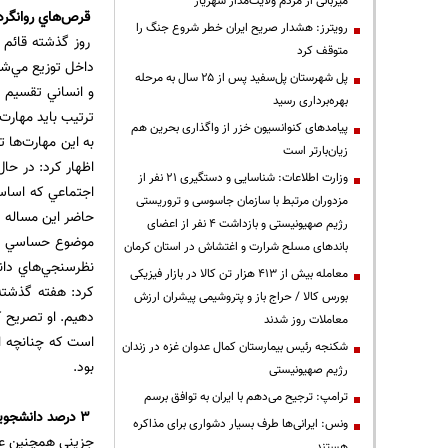
میزبانی از مردم ولایت‌مدار شهریار
قرص‌هاي روانگردان
رویترز: هشدار صریح ایران خطر شروع جنگ را
روز گذشته قائم م
متوقف کرد
داخل توزيع مي‌شو
پل شهرستان پل‌سفید پس از ۲۵ سال به مرحله
بهره‌برداری رسید
ترتيب بايد مهارت
پیامدهای کنوانسیون خزر از واگذاری بحرین هم
به اين مهارت‌ها ت
زیان‌بارتر است
اظهار كرد: در حا
وزارت اطلاعات: شناسایی و دستگیری ۲۱ نفر از
اجتماعي كه اساسا
مزدوران مرتبط با سازمان جاسوسی و تروریستی
حاضر اين مساله ت
رژیم صهیونیستی و بازداشت ۴ نفر از اعضای
موضوع حساسي است
باندهای مسلح شرارت و اغتشاش در استان کرمان
نظرسنجي‌هاي دان
معامله بیش از ۴۱۳ هزار تن کالا در بازار فیزیکی
كرد: هفته گذشته 
بورس کالا / حراج باز و پتروشیمی پیشران ارزش
معاملات روز شدند
است كه چنانچه از
شکنجه رئیس بیمارستان کمال عدوان غزه در زندان
بود.
رژیم صهیونیستی
ترامپ: ترجیح می‌دهم با ایران به توافق برسم
3 درصد دانشجويان مواد مخدر مصرف می‌کنند
ونس: ایرانی‌ها طرف بسیار دشواری برای مذاکره
هستند