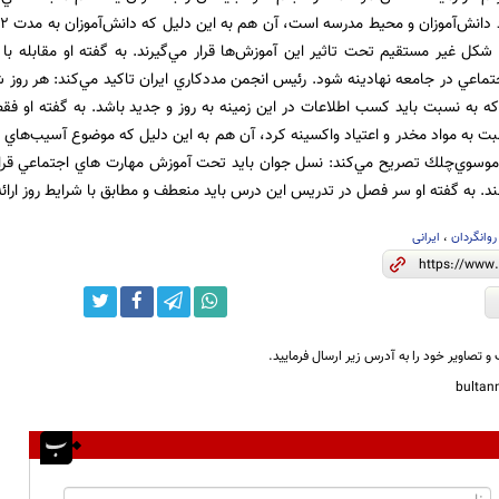
ه شكل غير مستقيم تحت تاثير اين آموزش‌ها قرار مي‌گيرند. به گفته او مقابله با 
تماعي در جامعه نهادينه شود. رئيس انجمن مددكاري ايران تاكيد مي‌كند: هر روز ش
 به نسبت بايد كسب اطلاعات در اين زمينه به روز و جديد باشد. به گفته او فقط
سبت به مواد مخدر و اعتياد واكسينه كرد، آن هم به اين دليل كه موضوع آسيب‌ها
موسوي‌چلك تصريح مي‌كند: نسل جوان بايد تحت آموزش مهارت هاي اجتماعي قرار گي
د. به گفته او سر فصل در تدريس اين درس بايد منعطف و مطابق با شرايط روز ارائه شو
روانگردان
،
ایرانی
و تصاویر خود را به آدرس زیر ارسال فرمایید.
bulta