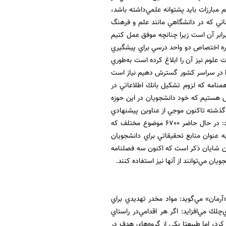
م مبارزات بايد پشتوانه علمي‌داشته باشد،
زماني كه در دانشگاهي مانند علم و فرهنگ
 هفت هزار دانشجو در حال تدريس هستند جامعه هدف ما تنها اين تعداد نبوده بلكه حدود 4 برابر آن است زيرا چنانچه موفق عمل كنيم
باره اختصاص دو واحد درسي براي پيشگيري
ت علوم نيز آن را ابلاغ كرده است به‌طوري
 را در سراسر كشور گسترش دهيم نياز است
اهمنامه كه لزوم تشكيل بانك اطلاعاتي در
ش هستيم كه خود دانشجويان در اين حوزه
ل گذشته تاكنون موجي از عناوين پيشنهادي
دانشجويان در حوزه پيشگيري از موادمخدر براي پايان‌نامه‌ها و رساله‌ها به راه افتاده است، ادامه داد: در حال حاضر 6700 موضوع مختلف كه
ه عنوان منابع تحقيقاتي براي دانشجويان
ر آن شايان ذكر است كه اكنون سه فصلنامه
 مي‌توانند از آنها نيز استفاده كنند.
آرمان» مي‌گويد: مواد مخدر تهديدي براي
ك مي‌افزايد: اگر هر اقدامي‌در راستاي
رد، اما طبيعتا يكي از گروه‌هاي هدف در