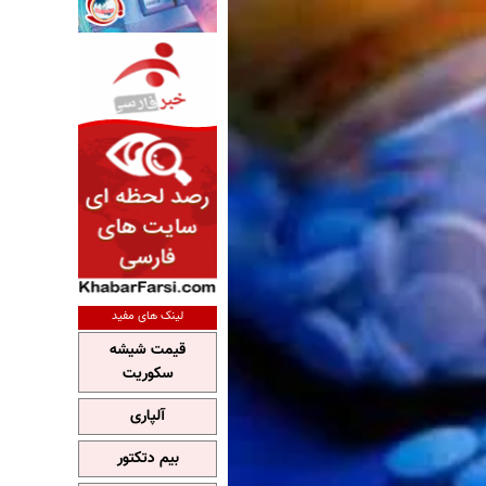
لینک های مفید
قیمت شیشه
سکوریت
آلپاری
بیم دتکتور