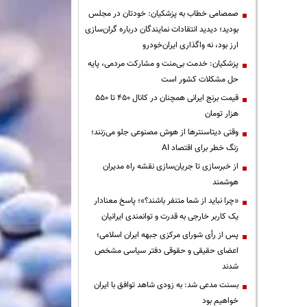
صمصامی خطاب به پزشکیان: خودتان در مجلس
بودید؛ دیدید انتقادات نمایندگان درباره گران‌سازی
ارز بود، نه واگذاری ایران‌خودرو
پزشکیان: خدمت بی‌منت و مشارکت مردمی، پایه
حل مشکلات کشور است
قیمت‌ برنج ایرانی همچنان در کانال ۴۵۰ تا ۵۵۰
هزار تومان
وقتی دیتاسنترها از هوش مصنوعی جلو می‌زنند؛
زنگ خطر برای اقتصاد AI
از خبرسازی تا جریان‌سازی نقشه راه مدیران
هوشمند
«چرا نباید از شما متنفر باشند؟»؛ پاسخ معنادار
یک کاربر خارجی به قدرت و توانمندی ایرانیان
پس از رأی شورای مرکزی جبهه ایران اسلامی؛
اعضای حقیقی و حقوقی دفتر سیاسی مشخص
شدند
بسنت مدعی شد: به زودی شاهد توافق با ایران
خواهیم بود