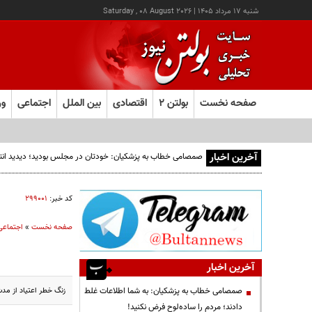
شنبه ۱۷ مرداد ۱۴۰۵
|
Saturday , 08 August 2026
صفحه نخست
بولتن ۲
اقتصادی
بین الملل
اجتماعی
ور
آخرین اخبار
صمصامی خطاب به پزشکیان: خودتان در مجلس بودید؛ دیدید انتقادا
کد خبر:
۲۹۹۰۰۱
صفحه نخست
»
اجتماعی
آخرین اخبار
زنگ خطر اعتياد از مدت
صمصامی خطاب به پزشکیان: به شما اطلاعات غلط
دادند؛ مردم را ساده‌لوح فرض نکنید!