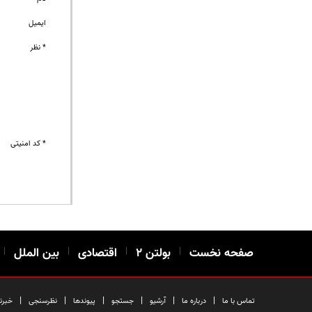
ایمیل
* نظر
* کد امنیتی
صفحه نخست
|
بولتن ۲
|
اقتصادی
|
بین الملل
|
|
|
|
|
|
|
تماس با ما
درباره ما
آرشیو
جستجو
پیوندها
نظرسنجی
خبرن