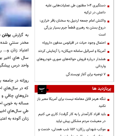
دستگیری ۱۰۴ مظنون طی عملیات‌هایی علیه
داعش در ترکیه
واکنش امام جمعه اردبیل به سخنان باقر خرازی:
دروغ بستن به رهبری قطعاً جرم بسیار بزرگی
به گزارش
بولتن ن
است
مخدر سنتي شده ا
احتمال وجود حیات در اقیانوس مدفون «اروپا»
اعتياد زنان و... 
آمریکا و اسرائیل سامانه «پیکان» را آزمایش کردند
سال هاي اخير بو
هشدار درباره فروش حواله‌های صوری خودروهای
واحد درس پيشگيري
وارداتی
۷ توصیه برای آغاز نویسندگی
روزانه در جامعه 
كه در سال‌هاي اخي
پربازدید ها
داروهاي چاقي و ل
تنگه هرمز قابل معامله نیست برای آمریکا معبر باز
نکنید
باید افراد کارآمدتر را به کار گرفت/ کاری می کنیم
زنان آلوده به اعتي
در معیشت مردم مشکلی پیش نیاید
موکب شهدای رزکان؛ ۱۵۲ شب همدلی، خدمت و