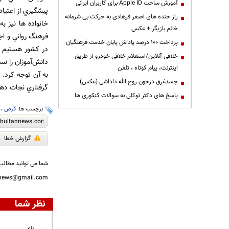
آموزش ساخت Apple ID برای کاربران ایرانی
راز خنده های اصغر فرهادی به حرکت بی شرمانه
خانواده ها نيز ب
خانم بازیگر + عکس
فرهنگ رواني و اج
پرداخت ۱۰۰ درصد پاداش پایان خدمت فرهنگیان
در كشور هستيم كه
خلافی آنلاین/استعلام خلافی خودرو از طریق
دانش‌آموزان را ن
اینترنت، پیام کوتاه ، تلفن
به آن توجه كرد. 
جسدغرق درخون روح الله داداشی (عکس)
گرفتاري نجات ‌دهن
پاسخ های دکتر توکلی به سوالات کنکوری ها
برچسب ها:
قرص
،
گزارش خطا
شما می توانید مطالب 
nnews@gmail.com
نظر شما
نام