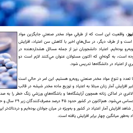
یوز
، واقعيت اين است كه از طرفي مواد مخدر صنعتي جايگزين مواد
ست و از طرف ديگر، در سال‌هاي اخير با كاهش سن اعتياد، افزايش
روبه‌رو بوده‌ايم. اعتياد دانشجويان نيز از جمله مسائل هشدار‌دهنده در
ده است، به گونه‌اي كه اكنون مسئولان عنوان مي‌كنند لازم است دو
 از اعتياد در دانشگاه‌ها تدريس شود.
با تعدد و تنوع مواد مخدر صنعتي روبه‌رو هستيم. اين امر در حالي است
ر افزايش آمار زنان مبتلا به اعتياد و توزيع ماده مخدر شيشه در قالب
اغري در اماكن زنانه همچون آرايشگاه‌ها و باشگاه‌هاي ورزشي زنگ خطر را به صدا
اد به‌طور ميانگين چهار برابر افزايش يافته است.