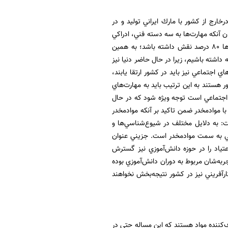
ارج از كشور با مارك ايراني توليد و در
 آنكه مهارت‌ها به سه دسته فني، ادراكي
و انساني تقسيم مي‌شوند، عنوان كرد: مهارت فني در حوزه مديريت بايد 20 درصد و در ساير حوزه‌ها 80 درصد نقش داشته باشد؛ به همين
داشته باشيم، زيرا در حال حاضر دنيا نيز
اي اجتماعي نيز بايد در كشور ارتقا يابند،
 هستند به اين ترتيب بايد به مهارت‌هاي
 اجتماعي است توجه ويژه شود كه در حال
با موادمخدر ضمن تاكيد بر آنكه موادمخدر
 به دلايل مختلف در شيوع‌شناسي‌ها و
ي به سمت موادمخدر است. جزيني عنوان
عتياد را در حوزه دانش‌آموزي نيز گسترش
رك نخستين تجربه‌شان مربوط به دوران دانش‌آموزي بوده
رآفريني نيز در كشور نتيجه‌بخش نخواهند
ل حاضر حدود سه درصد دانشجويان (به‌طور دقيق 6/2 درصد) مصرف‌كننده مواد هستند كه اين مساله حتي در