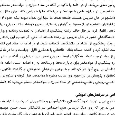
يز صدق مي‌كند. او در ادامه با تاكيد بر آنكه در ستاد مبارزه با موادمخدر معتقدي
دانشجويي در مبارزه علمي ‌با موادمخدر مي‌توانند ما را همراهي كنند. براي مثال 
حدود
ز اطرافيان دانشجو نيز از مصرف و گرايش به اعتياد مصون خواهند ماند. جزيني در
گاه‌ها، اظهار كرد: در حال حاضر رشته پيشگيري از اعتياد را به تصويب رسانده و وزار
 دانشگاه‌هاي كشور در حال تدريس اين رشته هستند اما حتي اگر نتوانيم اين رشته
ويژه پيشگيري از اعتياد در دانشگاه‌ها گنجانده شود. او در ادامه به مفاد اين تف
 اشاره كرد و گفت: مساله بانك اطلاعاتي با همكاري قابل اجراست و ما در تلا
ي از مواد ترغيب شوند. به گزارش ايسنا، جزيني ضمن ابراز اميدواري از آنكه در سا
ناسان بر روي آنها كار كرده‌اند و همچنين طرح‌هاي تحقيقاتي از گذشته تاكنون ب
ه تحقيق و پژوهش در اين حوزه روي سايت مبارزه با موادمخدر قرار گرفته و علاوه ب
لمي‌ترويجي و علمي‌تخصصي در ستاد مبارزه با موادمخدر منتشر مي‌شود كه دانشجويان
اعي در سرفصل‌های آموزشي
ري ايران درباره نحوه آگاه‌سازي دانش‌آموزان و دانشجويان نسبت به اعتياد به «
‌آيد چرا كه روي ديگر نارسايي هاي اجتماعي نيز تاثيرگذار است. حسن موسوي‌چل
م در زمينه كاهش مواد مخدر انجام شود بايد آن را به عنوان يك گام مثبت تلقي ك