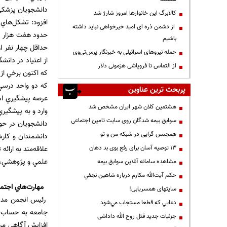
دانشجويان پزشكي ن
کالابرگ این خانوارها امروز شارژ شد
افزود: تشكل‌هاي 
از دشمن ذره ای امید خیرخواهی نباید داشته
باشیم
حداقل چهار نفر ا
حمله نیروهای اسرائیلی به خبرنگار پرس‌تی‌وی
از اعتياد در دانش
از التماس تا فروپاشی هژمونی دلار
كه اكنون برخي از
كه دو واحد درسي 
پربحث ترین عناوین
عرصه پيشگيري است
هشتمین کلان شهر ایران مشخص شد
وارد و به پيشگير
سوابق بیمه شدگان روی سایت تامین اجتماعی
همجنس گرایی در شبکه من و تو
دانشمندان و كارش
13 توصیه آسان برای رفع بوی بد دهان
علاقه‌مند به ارائ
علمي‌ و پژوهشي، ع
مشاهده سامانه آنلاين سوابق بیمه
حكم آيت‌الله مكارم درباره شاهين نجفي
مهارت‌هاي اجتم
سایتهای همسریابی!
رئيس انجمن مددكا
دعايي كه قطعا مستجاب مي‌شود
جامعه به حساب مي
جزئیات جدید قتل روح الله داداشی
افزايش آگاهي مرد