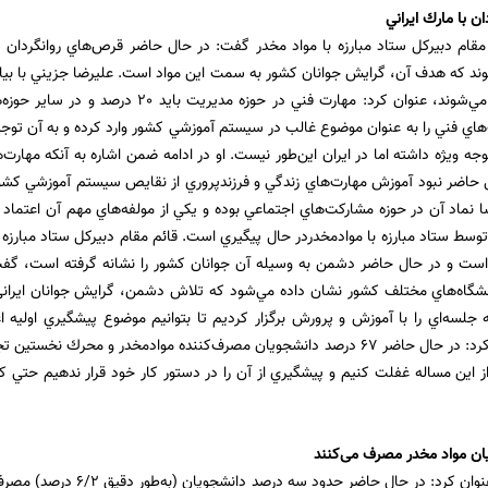
 با مارك ايراني
قام دبيركل ستاد مبارزه با مواد مخدر گفت: در حال حاضر قرص‌هاي روانگردان درخ
ند كه هدف آن، گرايش جوانان كشور به سمت اين مواد است. عليرضا جزيني با بيان
‌هاي فني را به عنوان موضوع غالب در سيستم آموزشي كشور وارد كرده و به آن توجه 
وجه ويژه داشته اما در ايران اين‌طور نيست. او در ادامه ضمن اشاره به آنكه مهارت‌ه
ل حاضر نبود آموزش مهارت‌هاي زندگي و فرزندپروري از نقايص سيستم آموزشي كشور
 نماد آن در حوزه مشاركت‌هاي اجتماعي بوده و يكي از مولفه‌هاي مهم آن اعتماد
وسط ستاد مبارزه با موادمخدردر حال پيگيري است. قائم مقام دبيركل ستاد مبارزه 
 و در حال حاضر دشمن به وسيله آن جوانان كشور را نشانه گرفته است، گفت:
شگاه‌هاي مختلف كشور نشان داده مي‌شود كه تلاش دشمن، گرايش جوانان ايران
جلسه‌اي را با آموزش و پرورش برگزار كرديم تا بتوانيم موضوع پيشگيري اوليه ا
دهيم. او تصريح كرد: در حال حاضر 67 درصد دانشجويان مصرف‌كننده موادمخدر و مح
 اين مساله غفلت كنيم و پيشگيري از آن را در دستور كار خود قرار ندهيم حتي كا
جزيني همچنين عنوان كرد: در حا