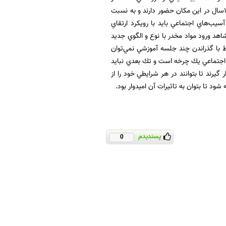
پيشگيري از اعتياد دانش‌آموزان و محيط مدرسه است، آن هم به اين دليل كه دانش‌آموزان به مدت 12سال در اين مكان حضور دارند و به نسبت
آسيب‌هاي اجتماعي بايد با رويكرد ارتقاي
اهد ورود مواد مخدر با نوع و الگوي جديد
 با گذراندن چند جلسه آموزشي نمي‌توان
ي اجتماعي يك چرخه است و تك بعدي نبايد
رند تا بتوانند در هر شرايطي خود را از
د تا بتوان به تاثيرات آن اميدوار بود.
پسندیدم
0