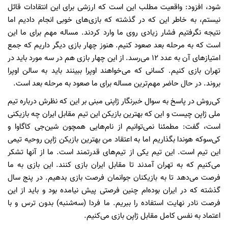
شود، افزود: واقعیت مطلب این است که ارزشی برای این انتقادات قائل
نیستم، به خاطر این که در گذشته که بازی‌های خوبی انجام دادیم اما
نتیجه‌ نگرفتیم فشار زیادی روی ما وارد کردند. مساله مهم برای ما این
است که به مرحله بعد صعود کنیم. هنوز چهار بازی دیگر داریم که جمع
امتیازهای آن به عدد 12 می‌رسد. از این چهار بازی هم در سه مورد باید در
تهران بازی کنیم. کسانی که می‌خواهند اوپرا ببینند باید به سالن اوپرا
بروند. در حال‌ حاضر مهم‌تر‌ین مساله برای ما صعود به مرحله بعد است.
کی‌روش در پاسخ به سوال خبرنگار ژاپنی مبنی بر این که نظرش درباره تیم
‌ملی ژاپن چیست و این که بهترین بازیکن این تیم مقابل ایران چه بازیکنی
است، گفت: مطمئنا نمی‌توانیم از نام‌هایی همچون شین‌جی کاگاوا و
کی‌سوکه هوندا بگذاریم اما به اعتقاد من بهترین بازیکن ژاپن روحیه تیمی
این تیم است. این تیم یکی از تیم‌های قدرتمند است. ما از آنها تشکر
می‌کنیم که به تهران آمدند تا مقابل ایران بازی کنند. این بازی به ما
فرصت می‌دهد تا به بازیکنان جوانمان فرصت بازی بدهیم. در پنج سال
گذشته که در ایران بوده‌ام چنین فرصتی پیش نیامده بود و باید از این
فرصت نادر نهایت استفاده را ببریم. ما فردا (سه‌شنبه) بدون ترس و با
اعتماد به نفس کامل مقابل ژاپن بازی می‌کنیم.