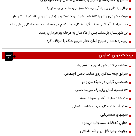
چاقی به دلیل بی‌ارادگی نیست؛ مغز می‌خواهد چاق بمانیم!
موکب شهدای رزکان؛ ۱۵۲ شب همدلی، خدمت و میزبانی از مردم ولایت‌مدار شهریار
باید افراد کارآمدتر را به کار گرفت/ کاری می کنیم در معیشت مردم مشکلی پیش نیاید
پل شهرستان پل‌سفید پس از ۲۵ سال به مرحله بهره‌برداری رسید
رویترز: هشدار صریح ایران خطر شروع جنگ را متوقف کرد
پربحث ترین عناوین
هشتمین کلان شهر ایران مشخص شد
سوابق بیمه شدگان روی سایت تامین اجتماعی
همجنس گرایی در شبکه من و تو
13 توصیه آسان برای رفع بوی بد دهان
مشاهده سامانه آنلاين سوابق بیمه
حكم آيت‌الله مكارم درباره شاهين نجفي
سایتهای همسریابی!
دعايي كه قطعا مستجاب مي‌شود
جزئیات جدید قتل روح الله داداشی