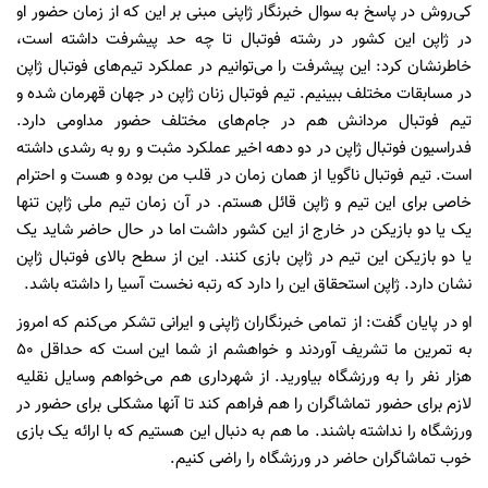
کی‌روش در پاسخ به سوال خبرنگار ژاپنی مبنی بر این که از زمان حضور او
در ژاپن این کشور در رشته فو‌تبا‌ل تا چه حد پیشرفت داشته است،
خاطر‌نشان کرد: این پیشرفت را می‌توانیم در عملکرد تیم‌های فو‌تبا‌ل ژاپن
در مسابقات مختلف ببینیم. تیم ‌فو‌تبا‌ل زنان ژاپن در جهان قهرمان شده و
تیم فو‌تبا‌ل مردانش هم در جام‌های مختلف حضور مداومی دارد.
فدراسیون فو‌تبا‌ل ژاپن در دو دهه اخیر عملکرد مثبت و رو به رشدی داشته
است. تیم فو‌تبا‌ل ناگویا از همان زمان در قلب من بوده و هست و احترام
خاصی برای این تیم و ژاپن قائل هستم. در آن زمان تیم ‌ملی ژاپن تنها
یک یا دو بازیکن در خارج از این کشور داشت اما در حال‌ حاضر شاید یک
یا دو بازیکن این تیم در ژاپن بازی کنند. این از سطح بالای فو‌تبا‌ل ژاپن
نشان دارد. ژاپن استحقاق این را دارد که رتبه نخست آسیا را داشته باشد.
او در پایان گفت: از تمامی خبرنگاران ژاپنی و ایرانی تشکر می‌کنم که امروز
به تمرین ما تشریف آوردند و خواهشم از شما این است که حداقل 50
هزار نفر را به ورزشگاه بیاورید. از شهرداری هم می‌خواهم وسایل نقلیه
لازم برای حضور تماشاگران را هم فراهم کند تا آنها مشکلی برای حضور در
ورزشگاه را نداشته باشند. ما هم به دنبال این هستیم که با ارائه یک بازی
خوب تماشاگران حاضر در ورزشگاه را راضی کنیم.