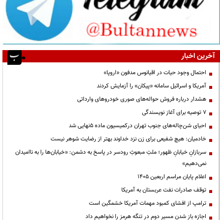
آخرین اخبار
احتمال وجود حیات در اقیانوس مدفون «اروپا»
آمریکا و اسرائیل سامانه «پیکان» را آزمایش کردند
هشدار درباره فروش حواله‌های صوری خودروهای وارداتی
۷ توصیه برای آغاز نویسندگی
احیای شن‌چاله‌های جنوب تهران درکمیسیون ماده ۵نهایی شد
خادمیان: هیچ شفیعی برای زن نزد خداوند بهتر از رضایت شوهر نیست
سربازانِ خیابانِ ظهور؛ ملتِ مبعوثِ رودسر در پاسخ به دشمن: «خیابان‌ها را به ناامیدان
نمی‌دهیم»
اعلام پایان مراسم اربعین ۱۴۰۵
توقف صادرات نفت عربستان به آمریکا
ترامپ از افشای کمبود مهمات آمریکا خشمگین است
اجازه باز شدن مسیر دوم در تنگه هرمز را نخواهیم داد