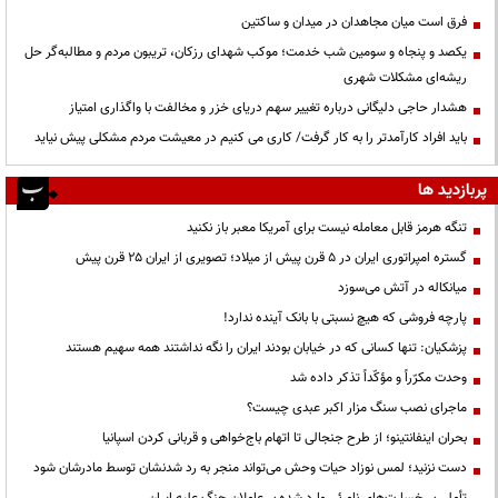
فرق است میان مجاهدان در میدان و ساکتین
یکصد و پنجاه و سومین شب خدمت؛ موکب شهدای رزکان، تریبون مردم و مطالبه‌گر حل
ریشه‌ای مشکلات شهری
هشدار حاجی دلیگانی درباره تغییر سهم دریای خزر و مخالفت با واگذاری امتیاز
باید افراد کارآمدتر را به کار گرفت/ کاری می کنیم در معیشت مردم مشکلی پیش نیاید
پربازدید ها
تنگه هرمز قابل معامله نیست برای آمریکا معبر باز نکنید
گستره امپراتوری ایران در ۵ قرن پیش از میلاد؛ تصویری از ایران ۲۵ قرن پیش
میانکاله در آتش می‌سوزد
پارچه فروشی که هیچ نسبتی با بانک آینده ندارد!
پزشکیان: تنها کسانی که در خیابان بودند ایران را نگه نداشتند همه سهیم هستند
وحدت مکرّراً و مؤکّداً تذکر داده شد
ماجرای نصب سنگ مزار اکبر عبدی چیست؟
بحران اینفانتینو؛ از طرح جنجالی تا اتهام باج‌خواهی و قربانی کردن اسپانیا
دست نزنید؛ لمس نوزاد حیات وحش می‌تواند منجر به رد شدنشان توسط مادرشان شود
تأملی بر خسارت‌های نامرئی وارد شده بر عاملان جنگ علیه ایران