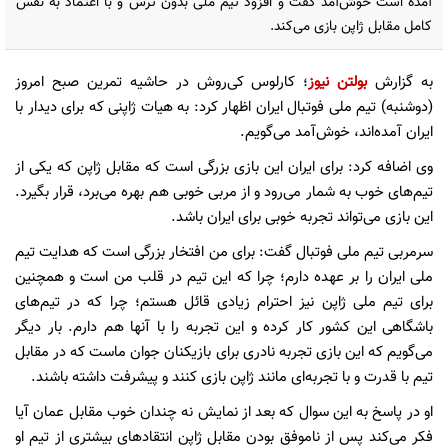
آمده است خوش‌آمد گفت و افزود تیم ملی بدون ترس و با اعتماد به نفس
کامل مقابل ژاپن بازی می‌کند.
به‌ گزارش ‌
بولتن نیوز
؛ کا‌ر‌لوس کی‌روش در حاشیه تمرین صبح امروز
(دوشنبه) تیم ‌ملی فو‌تبا‌ل ایران اظها‌ر کرد: به هیات ژاپنی که برای دیدار با
ایران آمد‌ه‌اند، خوش‌آمد می‌گویم.
وی ا‌ضافه‌ کرد‌: برای ایران این بازی بزرگی است که مقابل ژاپن که یکی از
تیم‌های خوب به شمار می‌رود و از مربی خوبی هم بهره می‌برد، قرار بگیرد.
این بازی می‌تواند تجربه خوبی برای ایران باشد.
سرمربی تیم ‌ملی فو‌تبا‌ل گفت: برای من افتخار بزرگی است که هدایت تیم
ملی ایران را بر عهده دارم؛ چرا که این تیم در قلب من است و همچنین
برای تیم ‌ملی ژاپن نیز احترام زیادی قائل هستم؛ چرا که در تیم‌های
باشگاهی این کشور کار کرده‌ و این تجربه را با آنها هم دارم. بار دیگر
می‌گویم که این بازی تجربه نادری برای بازیکنان جوان ماست که در مقابل
تیم با قدرت و با تجربه‌ای مانند ژاپن بازی کنند و پیشرفت داشته باشند.
او در پاسخ به این سوال که بعد از نمایش نه چندان خوب مقابل عمان آیا
فکر می‌کند پس از ناموفق بودن مقابل ژاپن انتقادهای بیشتری از تیم او