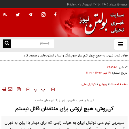
جمعه ۱۶ مرداد ۱۴۰۵
|
Friday , 07 August 2026
از
و
ته
فولاد غدیر نی‌ریز به جمع چهار تیم برتر سوپرلیگ والیبال استان فارس صعود کرد
ن
نو
کد خبر:
۲۹۸۹۶۵
تاریخ انتشار:
۲۰ مهر ۱۳۹۴ - ۱۱:۴۰
صفحه نخست
»
ورزشی
»
فوتبال ملی
‍‍‍ پ
پ
این بازی تجربه نادری برای بازیکنان جوان ماست
کی‌روش: هیچ ارزشی برای منتقدان قائل نیستم
سرمربی تیم ‌ملی فو‌تبا‌ل ایران به هیات ژاپنی که برای دیدار با ایران به تهران