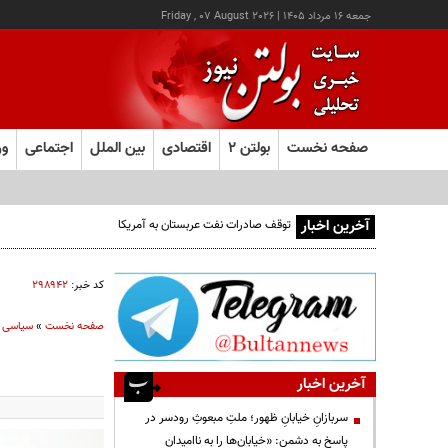
جمعه ۱۶ مرداد ۱۴۰۵
|
Friday , 07 August 2026
صفحه نخست
بولتن ۲
اقتصادی
بین الملل
اجتماعی
ور
آخرین اخبار
توقف صادرات نفت عربستان به آمریکا
کد خبر:
۲۹۸۹۴۲
صفحه نخست
»
سیاسی
آخرین اخبار
سربازانِ خیابانِ ظهور؛ ملتِ مبعوثِ رودسر در
پاسخ به دشمن: «خیابان‌ها را به ناامیدان