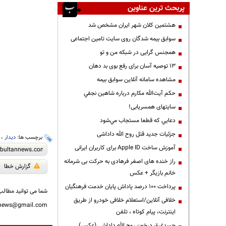
پربحث ترین عناوین
هشتمین کلان شهر ایران مشخص شد
سوابق بیمه شدگان روی سایت تامین اجتماعی
همجنس گرایی در شبکه من و تو
13 توصیه آسان برای رفع بوی بد دهان
مشاهده سامانه آنلاين سوابق بیمه
حكم آيت‌الله مكارم درباره شاهين نجفي
سایتهای همسریابی!
دعايي كه قطعا مستجاب مي‌شود
جزئیات جدید قتل روح الله داداشی
برچسب ها:
دیدار
،
آموزش ساخت Apple ID برای کاربران ایرانی
راز خنده های اصغر فرهادی به حرکت بی شرمانه
گزارش خطا
خانم بازیگر + عکس
پرداخت ۱۰۰ درصد پاداش پایان خدمت فرهنگیان
شما می توانید مطالب 
خلافی آنلاین/استعلام خلافی خودرو از طریق
nnews@gmail.com
اینترنت، پیام کوتاه ، تلفن
جسدغرق درخون روح الله داداشی (عکس)