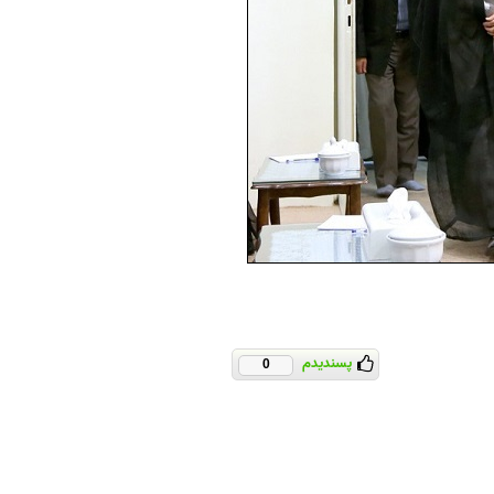
پسندیدم
0