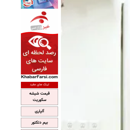
لینک های مفید
قیمت شیشه
سکوریت
آلپاری
بیم دتکتور