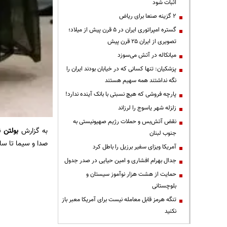
اثبات شود
۲ گزینه صنعا برای ریاض
گستره امپراتوری ایران در ۵ قرن پیش از میلاد؛
تصویری از ایران ۲۵ قرن پیش
میانکاله در آتش می‌سوزد
پزشکیان: تنها کسانی که در خیابان بودند ایران را
نگه نداشتند همه سهیم هستند
پارچه فروشی که هیچ نسبتی با بانک آینده ندارد!
زلزله شهر یاسوج را لرزاند
نقض آتش‌بس و حملات رژیم صهیونیستی به
به گزارش
بولتن ن
جنوب لبنان
صدا و سیما تا ساع
آمریکا ویزای سفیر برزیل را باطل کرد
جدال بهرام افشاری و امین حیایی در صدر جدول
حمایت از هشت هزار نوآموز سیستان و
بلوچستانی
تنگه هرمز قابل معامله نیست برای آمریکا معبر باز
نکنید