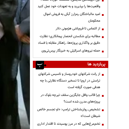
واقعیت‌ها را بپذیرید و به تعهدات خود عمل کنید
امید مالباختگان رمزارز آبکی به فروش اموال
محکومان
از التماس تا فروپاشی هژمونی دلار
مطالبه برای شکستن انحصار پیمانکاری؛ نظارت
دقیق بر واگذاری پروژه‌ها، راهکار مقابله با فساد
حمله نیروهای اسرائیلی به خبرنگار پرس‌تی‌وی
پربازدید ها
از رانت‌ شرکتهای خودروساز و تاسیس شرکتهای
تراستی در اروپا تا تسخیر دستگاه نظارتی با چه
هدفی صورت گرفته است
چرا قالب وافل جایگزین سقف تیرچه بلوک در
پروژه‌های مدرن شده است؟
تشخیص روان‌شناختی ترامپ: «او تجسم خالص
شیطان است!»
تخم‌مرغ‌هایی که در مرز پوسیدند تا اقتدار اداری