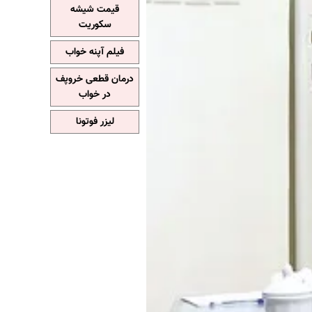
قیمت شیشه
سکوریت
فیلم آپنه خواب
درمان قطعی خروپف
در خواب
لیزر فوتونا