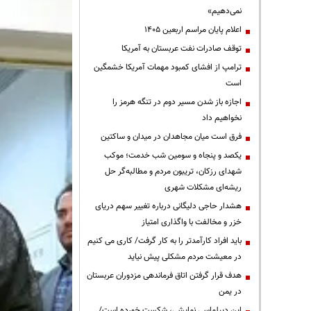
نمی‌دهیم»
اعلام پایان مراسم اربعین ۱۴۰۵
توقف صادرات نفت عربستان به آمریکا
ترامپ از افشای کمبود مهمات آمریکا خشمگین
است
اجازه باز شدن مسیر دوم در تنگه هرمز را
نخواهیم داد
فرق است میان مجاهدان در میدان و ساکتین
یکصد و پنجاه و سومین شب خدمت؛ موکب
شهدای رزکان، تریبون مردم و مطالبه‌گر حل
ریشه‌ای مشکلات شهری
هشدار حاجی دلیگانی درباره تغییر سهم دریای
خزر و مخالفت با واگذاری امتیاز
باید افراد کارآمدتر را به کار گرفت/ کاری می کنیم
در معیشت مردم مشکلی پیش نیاید
هدف قرار گرفتن اتاق‌ فرماندهی مزدوران عربستان
در یمن
این دیپلماسی نمایشی، شکست خورده است/