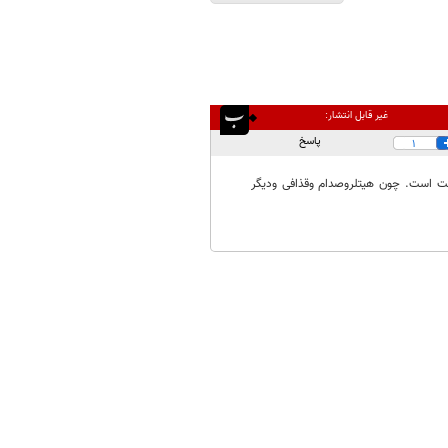
غیر قابل انتشار:
پاسخ
1
 است. چون هیتلروصدام وقذافی ودیگر