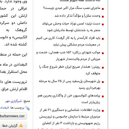
نگه نداشتند همه سهیم هستند
وی وجود ندارد. به
عراقی در حمله
ماجرای نصب سنگ مزار اکبر عبدی چیست؟
ارتش این کشور 
وحدت مکرّراً و مؤکّداً تذکر داده شد
داعش دو سرکرده
دست نزنید؛ لمس نوزاد حیات وحش می‌تواند
گروهک به نا
منجر به رد شدنشان توسط مادرشان شود
الکبیسی» و «ابوس
باید افراد کارآمدتر را به کار گرفت/ کاری می کنیم
کشته شده اند.
در معیشت مردم مشکلی پیش نیاید
موکب شهدای رزکان؛ ۱۵۲ شب همدلی، خدمت و
این حمله در منطق
میزبانی از مردم ولایت‌مدار شهریار
البغدادی در ماه 
رویترز: هشدار صریح ایران خطر شروع جنگ را
محل استقرار بغدادی
متوقف کرد
پل شهرستان پل‌سفید پس از ۲۵ سال به مرحله
تروریست های داع
بهره‌برداری رسید
اقدام ارتش عراق 
پیامدهای کنوانسیون خزر از واگذاری بحرین هم
منبع:
خبرگزاری مهر
زیان‌بارتر است
برچسب ها:
البغداد
وزارت اطلاعات: شناسایی و دستگیری ۲۱ نفر از
مزدوران مرتبط با سازمان جاسوسی و تروریستی
رژیم صهیونیستی و بازداشت ۴ نفر از اعضای
گزارش خطا