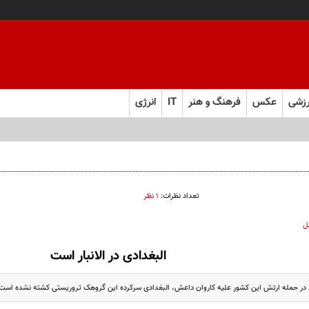
زشی
عکس
فرهنگ و هنر
IT
انرژی
تعداد نظرات:
۱ نظر
ل
البغدادی در الانبار است
د در حمله ارتش این کشور علیه کاروان داعش، البغدادی سرکرده این گروهک تروریستی کشته نشده است