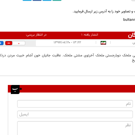
و تصاویر خود را به آدرس زیر ارسال فرمایید.
bulta
ان
در انتظار بررسی:
انتشار یافته:
۱
س
|
|
۱۳:۲۲ - ۱۳۹۴/۰۷/۲۰
0
 ملخک دوبارجستی ملخک آخرتوی مشتی ملخک. عاقبت جانیان خون آشام خبیث مردن درذلت
یخ