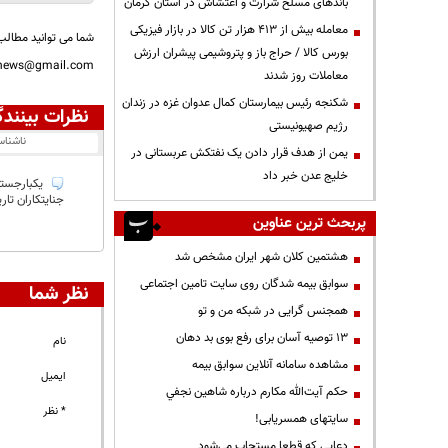
باندهای مسلح شرارت و اغتشاش در استان کرمان
معامله بیش از ۴۱۳ هزار تن کالا در بازار فیزیکی
شما می توانید مطالب 
بورس کالا / حراج باز و پتروشیمی پیشران ارزش
nnews@gmail.com
معاملات روز شدند
شکنجه رئیس بیمارستان کمال عدوان غزه در زندان
نظرات بینندگ
رژیم صهیونیستی
ناشنا
یمن از هدف قرار دادن یک نفتکش عربستانی در
خلیج عدن خبر داد
یکبارجستی
جنایتکاران تار
پربحث ترین عناوین
هشتمین کلان شهر ایران مشخص شد
سوابق بیمه شدگان روی سایت تامین اجتماعی
نظر شما
همجنس گرایی در شبکه من و تو
13 توصیه آسان برای رفع بوی بد دهان
نام
مشاهده سامانه آنلاين سوابق بیمه
ایمیل
حكم آيت‌الله مكارم درباره شاهين نجفي
* نظر
سایتهای همسریابی!
دعايي كه قطعا مستجاب مي‌شود