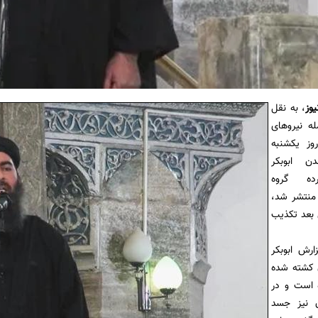
یوز
، به نقل
له نیروهای
وز یکشنبه
 ابوبکر
رده گروه
منتشر شد،
بعد تکذیب
رش ابوبکر
ن کشته شده
است و در
ن نیز جسد