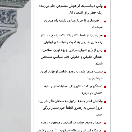
وقتی دیتاسنترها از هوش مصنوعی جلو می‌زنند؛
زنگ خطر برای اقتصاد AI
از خبرسازی تا جریان‌سازی نقشه راه مدیران
هوشمند
«چرا نباید از شما متنفر باشند؟»؛ پاسخ معنادار
یک کاربر خارجی به قدرت و توانمندی ایرانیان
پس از رأی شورای مرکزی جبهه ایران اسلامی؛
اعضای حقیقی و حقوقی دفتر سیاسی مشخص
شدند
بسنت مدعی شد: به زودی شاهد توافق با ایران
خواهیم بود
دستگیری ۱۰۴ مظنون طی عملیات‌هایی علیه
داعش در ترکیه
واکنش امام جمعه اردبیل به سخنان باقر خرازی:
دروغ بستن به رهبری قطعاً جرم بسیار بزرگی
است
احتمال وجود حیات در اقیانوس مدفون «اروپا»
آمریکا و اسرائیل سامانه «پیکان» را آزمایش کردند