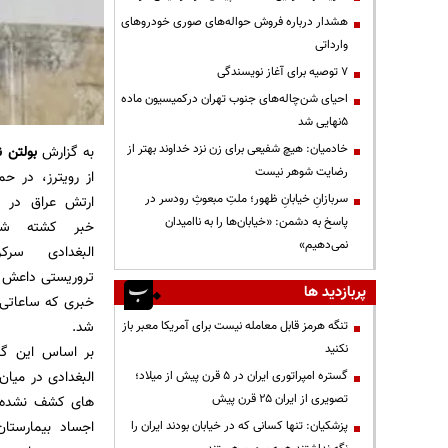
هشدار درباره فروش حواله‌های صوری خودروهای
وارداتی
۷ توصیه برای آغاز نویسندگی
احیای شن‌چاله‌های جنوب تهران درکمیسیون ماده
۵نهایی شد
خادمیان: هیچ شفیعی برای زن نزد خداوند بهتر از
به گزارش
بولتن ن
رضایت شوهر نیست
از رویترز، در حم
سربازانِ خیابانِ ظهور؛ ملتِ مبعوثِ رودسر در
ارتش عراق در ر
پاسخ به دشمن: «خیابان‌ها را به ناامیدان
خبر کشته شدن
نمی‌دهیم»
البغدادی سرک
تروریستی داعش 
پربازدید ها
خبری که ساعاتی 
شد.
تنگه هرمز قابل معامله نیست برای آمریکا معبر باز
نکنید
بر اساس این گزا
البغدادی در میا
گستره امپراتوری ایران در ۵ قرن پیش از میلاد؛
تصویری از ایران ۲۵ قرن پیش
های کشف نشده 
اجساد بیمارستا
پزشکیان: تنها کسانی که در خیابان بودند ایران را