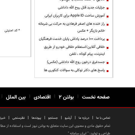
جزئیات جدید قتل روح الله داداشی
آموزش ساخت Apple ID برای کاربران ایرانی
راز خنده های اصغر فرهادی به حرکت بی شرمانه
خانم بازیگر + عکس
* کد امنیتی
پرداخت ۱۰۰ درصد پاداش پایان خدمت فرهنگیان
خلافی آنلاین/استعلام خلافی خودرو از طریق
اینترنت، پیام کوتاه ، تلفن
جسدغرق درخون روح الله داداشی (عکس)
پاسخ های دکتر توکلی به سوالات کنکوری ها
صفحه نخست
|
بولتن ۲
|
اقتصادی
|
بین الملل
|
|
|
|
|
|
|
تماس با ما
درباره ما
آرشیو
جستجو
پیوندها
نظرسنجی
خبرن
تمام حقوق مادی و معنوی این سایت متعلق به بولتن نیوز است و استفاده از مطالب
طراحی و تولید: "
ایران سامانه
"