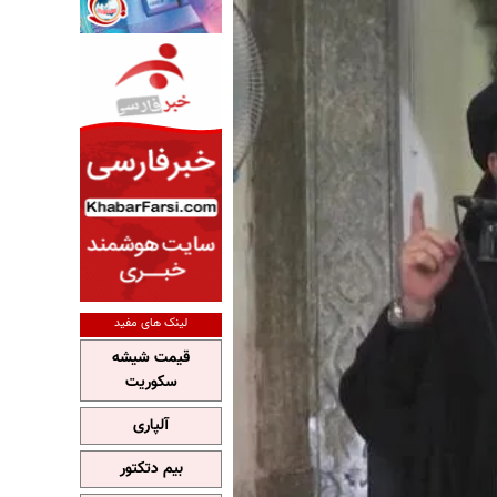
لینک های مفید
قیمت شیشه
سکوریت
آلپاری
بیم دتکتور