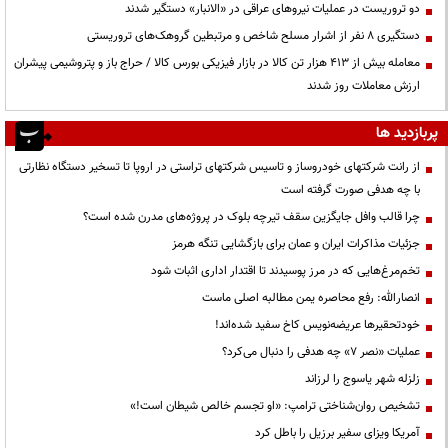
دو تروریست در عملیات نیروهای عراقی در «الانبار» دستگیر شدند
دستگیری ۸ نفر از اشرار مسلح شاخص و مرتبطین گروهک‌های تروریستی
معامله بیش از ۴۱۳ هزار تن کالا در بازار فیزیکی بورس کالا / حراج باز و پتروشیمی پیشران
ارزش معاملات روز شدند
پربازدید ها
از رانت‌ شرکتهای خودروساز و تاسیس شرکتهای تراستی در اروپا تا تسخیر دستگاه نظارتی
با چه هدفی صورت گرفته است
چرا قالب وافل جایگزین سقف تیرچه بلوک در پروژه‌های مدرن شده است؟
جزئیات مذاکرات ایران و عمان برای بازگشایی تنگه هرمز
تخم‌مرغ‌هایی که در مرز پوسیدند تا اقتدار اداری اثبات شود
انصارالله: رفع محاصره یمن مطالبه اصلی ماست
خودتحقیرها عریضه‌نویس کاخ سفید شده‌اند!
عملیات «نصر ۷» چه هدفی را دنبال می‌کرد؟
زلزله شهر یاسوج را لرزاند
تشخیص روان‌شناختی ترامپ: «او تجسم خالص شیطان است!»
آمریکا ویزای سفیر برزیل را باطل کرد