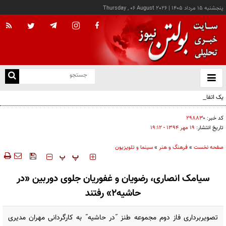
پنجشنبه ۱۵ مرداد ۱۴۰۵
|
Thursday , 06 August 2026
از
و
ته
یک اتفاق عجیب در «لوور»
ن
نو
کد خبر:
۲۹۸۸۳۰
تاریخ انتشار:
۱۹ مهر ۱۳۹۴ - ۱۹:۱۲
صفحه نخست
»
فرهنگ و هنر
»
سینما و تلویزیون
‍‍‍ پ
پ
سیامک انصاری، رضویان و غفوریان جلوی دوربین «در
حاشیه2» رفتند
تصویربرداری فاز دوم مجموعه طنز ˝در حاشیه˝ به کارگردانی مهران مدیری