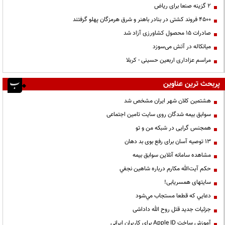
۲ گزینه صنعا برای ریاض
۴۵۰۰ فروند کشتی در بنادر باهنر و شرق هرمزگان پهلو گرفتند
صادرات ۱۵ محصول کشاورزی آزاد شد
میانکاله در آتش می‌سوزد
مراسم عزاداری اربعین حسینی - کربلا
پربحث ترین عناوین
هشتمین کلان شهر ایران مشخص شد
سوابق بیمه شدگان روی سایت تامین اجتماعی
همجنس گرایی در شبکه من و تو
13 توصیه آسان برای رفع بوی بد دهان
مشاهده سامانه آنلاين سوابق بیمه
حكم آيت‌الله مكارم درباره شاهين نجفي
سایتهای همسریابی!
دعايي كه قطعا مستجاب مي‌شود
جزئیات جدید قتل روح الله داداشی
آموزش ساخت Apple ID برای کاربران ایرانی