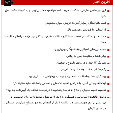
آخرین اخبار
این دیپلماسی نمایشی، شکست خورده است/واقعیت‌ها را بپذیرید و به تعهدات خود عمل
کنید
امید مالباختگان رمزارز آبکی به فروش اموال محکومان
از التماس تا فروپاشی هژمونی دلار
مطالبه برای شکستن انحصار پیمانکاری؛ نظارت دقیق بر واگذاری پروژه‌ها، راهکار مقابله با
فساد
حمله نیروهای اسرائیلی به خبرنگار پرس‌تی‌وی
پیام هشدار مقاومت یمن به ریاض
تصادف ۱۲ خودرو در محور یاسوج ـ اصفهان
رکوردشکنی دختر دونده ایران در بلاروس
پزشکیان: مشروطه نقطه عطف بیداری و آزادی‌خواهی ملت ایران بود
آیت‌الله جوادی آملی: با هرکس که وحدت ملی و اسلامی را بشکند، باید مقابله کرد
تقسیم غنایم مدیران یا دفاع از تولید؛ پشت‌پرده درخواست توقف یک آیین‌نامه چه بود؟
وزارت اطلاعات: شناسایی و دستگیری ۲۱ نفر از مزدوران مرتبط با سازمان جاسوسی و
تروریستی رژیم صهیونیستی و بازداشت ۴ نفر از اعضای باندهای مسلح شرارت و اغتشاش
در استان کرمان