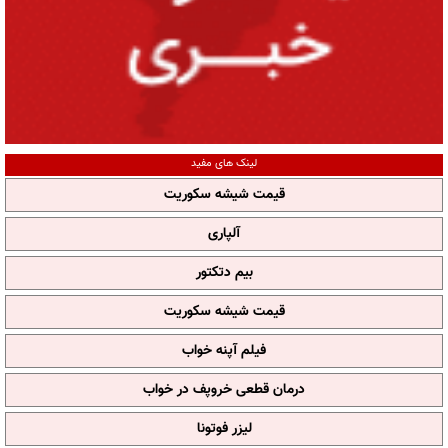
لینک های مفید
قیمت شیشه سکوریت
آلپاری
بیم دتکتور
قیمت شیشه سکوریت
فیلم آپنه خواب
درمان قطعی خروپف در خواب
لیزر فوتونا