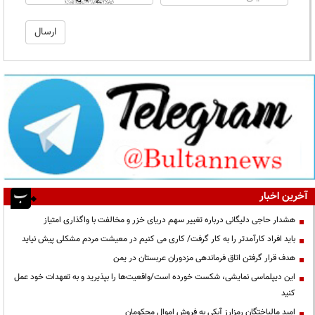
آخرین اخبار
هشدار حاجی دلیگانی درباره تغییر سهم دریای خزر و مخالفت با واگذاری امتیاز
باید افراد کارآمدتر را به کار گرفت/ کاری می کنیم در معیشت مردم مشکلی پیش نیاید
هدف قرار گرفتن اتاق‌ فرماندهی مزدوران عربستان در یمن
این دیپلماسی نمایشی، شکست خورده است/واقعیت‌ها را بپذیرید و به تعهدات خود عمل
کنید
امید مالباختگان رمزارز آبکی به فروش اموال محکومان