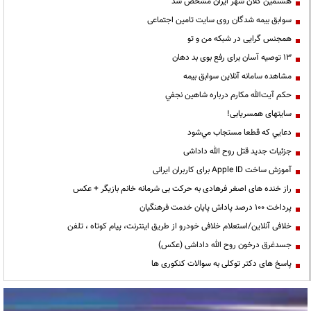
هشتمین کلان شهر ایران مشخص شد
سوابق بیمه شدگان روی سایت تامین اجتماعی
همجنس گرایی در شبکه من و تو
13 توصیه آسان برای رفع بوی بد دهان
مشاهده سامانه آنلاين سوابق بیمه
حكم آيت‌الله مكارم درباره شاهين نجفي
سایتهای همسریابی!
دعايي كه قطعا مستجاب مي‌شود
جزئیات جدید قتل روح الله داداشی
آموزش ساخت Apple ID برای کاربران ایرانی
راز خنده های اصغر فرهادی به حرکت بی شرمانه خانم بازیگر + عکس
پرداخت ۱۰۰ درصد پاداش پایان خدمت فرهنگیان
خلافی آنلاین/استعلام خلافی خودرو از طریق اینترنت، پیام کوتاه ، تلفن
جسدغرق درخون روح الله داداشی (عکس)
پاسخ های دکتر توکلی به سوالات کنکوری ها