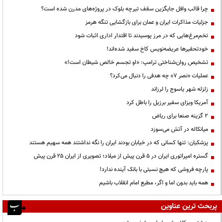
چرا قالب وافل جایگزین سقف تیرچه بلوک در پروژه‌های مدرن شده است؟
جزئیات مذاکرات ایران و عمان برای بازگشایی تنگه هرمز
تخم‌مرغ‌هایی که در مرز پوسیدند تا اقتدار اداری اثبات شود
خودتحقیرها عریضه‌نویس کاخ سفید شده‌اند!
تشخیص روان‌شناختی ترامپ: «او تجسم خالص شیطان است!»
عملیات «نصر ۷» چه هدفی را دنبال می‌کرد؟
زلزله شهر یاسوج را لرزاند
آمریکا ویزای سفیر برزیل را باطل کرد
۲ گزینه صنعا برای ریاض
میانکاله در آتش می‌سوزد
پزشکیان: تنها کسانی که در خیابان بودند ایران را نگه نداشتند همه سهیم هستند
گستره امپراتوری ایران در ۵ قرن پیش از میلاد؛ تصویری از ایران ۲۵ قرن پیش
پارچه فروشی که هیچ نسبتی با بانک آینده ندارد!
همه باید بدون اما و اگر، مطیع امام انقلاب باشیم
پربحث ترین عناوین