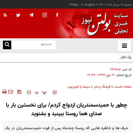
جمعه ۱۶ مرداد ۱۴۰۵
|
Friday , 07 August 2026
از
و
ته
یک اتفاق عجیب در «لوور»
ن
نو
کد خبر:
۲۹۸۷۰۵
تاریخ انتشار:
۱۹ مهر ۱۳۹۴ - ۱۲:۳۴
صفحه نخست
»
فرهنگ و هنر
»
سینما و تلویزیون
‍‍‍ پ
پ
چطور با حمیدسمندریان ازدواج کردم/ برای نخستین بار با
صدای هما روستا ببینید و بشنوید
حرف ها و خاطره هایی که روستا چندماه پس از فوت حمیدسمندریان در یک