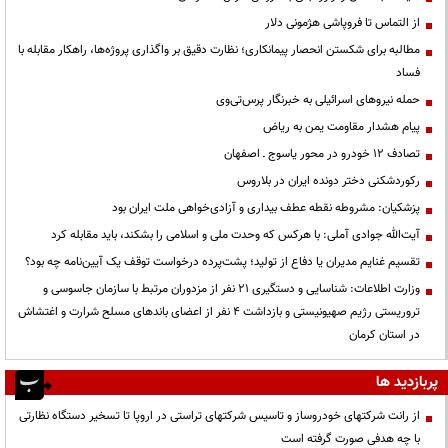
از التماس تا فروپاشی هژمونی دلار
مطالبه برای شکستن انحصار پیمانکاری؛ نظارت دقیق بر واگذاری پروژه‌ها، راهکار مقابله با
فساد
حمله نیروهای اسرائیلی به خبرنگار پرس‌تی‌وی
پیام هشدار مقاومت یمن به ریاض
تصادف ۱۲ خودرو در محور یاسوج ـ اصفهان
رکوردشکنی دختر دونده ایران در بلاروس
پزشکیان: مشروطه نقطه عطف بیداری و آزادی‌خواهی ملت ایران بود
آیت‌الله جوادی آملی: با هرکس که وحدت ملی و اسلامی را بشکند، باید مقابله کرد
تقسیم غنایم مدیران یا دفاع از تولید؛ پشت‌پرده درخواست توقف یک آیین‌نامه چه بود؟
وزارت اطلاعات: شناسایی و دستگیری ۲۱ نفر از مزدوران مرتبط با سازمان جاسوسی و
تروریستی رژیم صهیونیستی و بازداشت ۴ نفر از اعضای باندهای مسلح شرارت و اغتشاش
در استان کرمان
پربازدید ها
از رانت‌ شرکتهای خودروساز و تاسیس شرکتهای تراستی در اروپا تا تسخیر دستگاه نظارتی
با چه هدفی صورت گرفته است