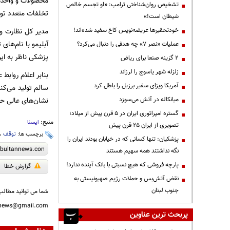
محصولات و واحدها
تشخیص روان‌شناختی ترامپ: «او تجسم خالص
تخلفات متعدد تو
شیطان است!»
خودتحقیرها عریضه‌نویس کاخ سفید شده‌اند!
آبلیمو با نام‌ها
عملیات «نصر ۷» چه هدفی را دنبال می‌کرد؟
پزشکی ناظر به ای
۲ گزینه صنعا برای ریاض
زلزله شهر یاسوج را لرزاند
بنابر اعلام روابط
آمریکا ویزای سفیر برزیل را باطل کرد
سالم تولید می‌کن
نشان‌های عالی حوز
میانکاله در آتش می‌سوزد
گستره امپراتوری ایران در ۵ قرن پیش از میلاد؛
منبع:
ایسنا
تصویری از ایران ۲۵ قرن پیش
برچسب ها:
توقف
،
پزشکیان: تنها کسانی که در خیابان بودند ایران را
نگه نداشتند همه سهیم هستند
پارچه فروشی که هیچ نسبتی با بانک آینده ندارد!
گزارش خطا
نقض آتش‌بس و حملات رژیم صهیونیستی به
جنوب لبنان
شما می توانید مطالب 
nnews@gmail.com
پربحث ترین عناوین