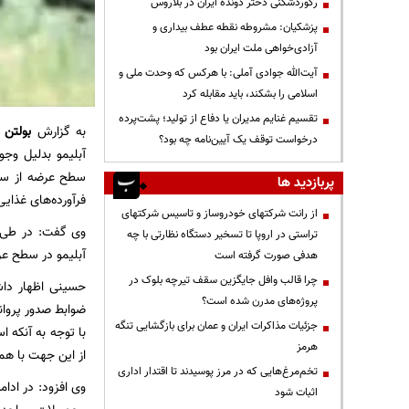
رکوردشکنی دختر دونده ایران در بلاروس
پزشکیان: مشروطه نقطه عطف بیداری و
آزادی‌خواهی ملت ایران بود
آیت‌الله جوادی آملی: با هرکس که وحدت ملی و
اسلامی را بشکند، باید مقابله کرد
تقسیم غنایم مدیران یا دفاع از تولید؛ پشت‌پرده
به گزارش
بولتن ن
درخواست توقف یک آیین‌نامه چه بود؟
آبلیمو بدلیل وج
سطح عرضه از سال
پربازدید ها
فرآورده‌های غذایی
از رانت‌ شرکتهای خودروساز و تاسیس شرکتهای
وی گفت: در طی ا
تراستی در اروپا تا تسخیر دستگاه نظارتی با چه
آبلیمو در سطح ع
هدفی صورت گرفته است
چرا قالب وافل جایگزین سقف تیرچه بلوک در
حسینی اظهار داش
پروژه‌های مدرن شده است؟
ضوابط صدور پروان
جزئیات مذاکرات ایران و عمان برای بازگشایی تنگه
با توجه به آنکه 
هرمز
از این جهت با هم
تخم‌مرغ‌هایی که در مرز پوسیدند تا اقتدار اداری
وی افزود: در ادا
اثبات شود