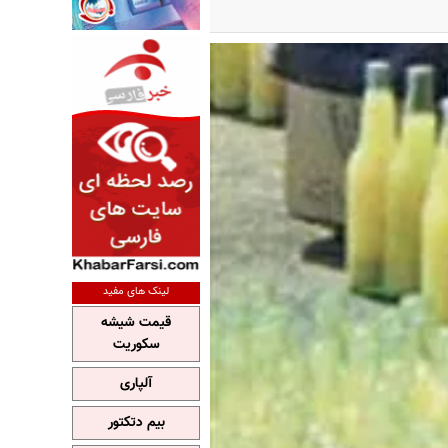
لینک های مفید
قیمت شیشه
سکوریت
آلپاری
بیم دتکتور