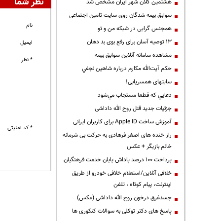
نظر شما
هشتمین کلان شهر ایران مشخص شد
سوابق بیمه شدگان روی سایت تامین اجتماعی
نام
همجنس گرایی در شبکه من و تو
13 توصیه آسان برای رفع بوی بد دهان
ایمیل
مشاهده سامانه آنلاين سوابق بیمه
* نظر
حكم آيت‌الله مكارم درباره شاهين نجفي
سایتهای همسریابی!
دعايي كه قطعا مستجاب مي‌شود
جزئیات جدید قتل روح الله داداشی
آموزش ساخت Apple ID برای کاربران ایرانی
* کد امنیتی
راز خنده های اصغر فرهادی به حرکت بی شرمانه
خانم بازیگر + عکس
پرداخت ۱۰۰ درصد پاداش پایان خدمت فرهنگیان
خلافی آنلاین/استعلام خلافی خودرو از طریق
اینترنت، پیام کوتاه ، تلفن
جسدغرق درخون روح الله داداشی (عکس)
پاسخ های دکتر توکلی به سوالات کنکوری ها