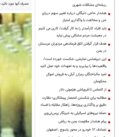
مصرف آنها مورد تائید 
ریشه‌ای مشکلات شهری
هشدار حاجی دلیگانی درباره تغییر سهم دریای
خزر و مخالفت با واگذاری امتیاز
باید افراد کارآمدتر را به کار گرفت/ کاری می کنیم
در معیشت مردم مشکلی پیش نیاید
هدف قرار گرفتن اتاق‌ فرماندهی مزدوران عربستان
در یمن
این دیپلماسی نمایشی، شکست خورده است/
واقعیت‌ها را بپذیرید و به تعهدات خود عمل کنید
امید مالباختگان رمزارز آبکی به فروش اموال
محکومان
از التماس تا فروپاشی هژمونی دلار
مطالبه برای شکستن انحصار پیمانکاری؛ نظارت
دقیق بر واگذاری پروژه‌ها، راهکار مقابله با فساد
حمله نیروهای اسرائیلی به خبرنگار پرس‌تی‌وی
پیام هشدار مقاومت یمن به ریاض
تصادف ۱۲ خودرو در محور یاسوج ـ اصفهان