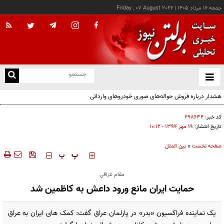
جمعه ۱۶ مرداد ۱۴۰۵
|
Friday , 07 August 2026
از
و
ته
هشدار درباره فروش حواله‌های صوری خودروهای وارداتی
ن
نو
کد خبر:
۲۹۸۶۳۴
تاریخ انتشار:
۱۹ مهر ۱۳۹۴ - ۱۰:۱۲
صفحه نخست
»
بین الملل
‍‍‍ پ
پ
مقام عراقی
حمایت ایران مانع ورود داعش به کاظمین شد
یک نماینده فراکسیون «بدر» در پارلمان عراق گفت: کمک های ایران به عراق