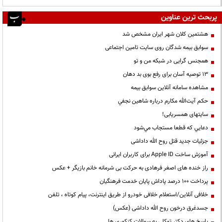
پربحث ترین عناوین
هشتمین کلان شهر ایران مشخص شد
سوابق بیمه شدگان روی سایت تامین اجتماعی
همجنس گرایی در شبکه من و تو
13 توصیه آسان برای رفع بوی بد دهان
مشاهده سامانه آنلاين سوابق بیمه
حكم آيت‌الله مكارم درباره شاهين نجفي
سایتهای همسریابی!
دعايي كه قطعا مستجاب مي‌شود
جزئیات جدید قتل روح الله داداشی
آموزش ساخت Apple ID برای کاربران ایرانی
راز خنده های اصغر فرهادی به حرکت بی شرمانه خانم بازیگر + عکس
پرداخت ۱۰۰ درصد پاداش پایان خدمت فرهنگیان
خلافی آنلاین/استعلام خلافی خودرو از طریق اینترنت، پیام کوتاه ، تلفن
جسدغرق درخون روح الله داداشی (عکس)
پاسخ های دکتر توکلی به سوالات کنکوری ها