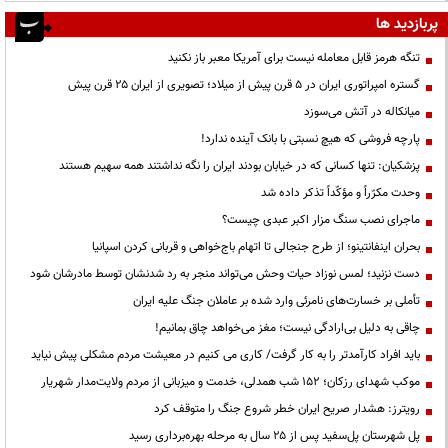
پربازدید ها
تنگه هرمز قابل معامله نیست برای آمریکا معبر باز نکنید
گستره امپراتوری ایران در ۵ قرن پیش از میلاد؛ تصویری از ایران ۲۵ قرن پیش
میانکاله در آتش می‌سوزد
پارچه فروشی که هیچ نسبتی با بانک آینده ندارد!
پزشکیان: تنها کسانی که در خیابان بودند ایران را نگه نداشتند همه سهیم هستند
وحدت مکرّراً و مؤکّداً تذکر داده شد
ماجرای نصب سنگ مزار اکبر عبدی چیست؟
بحران اینفانتینو؛ از طرح جنجالی تا اتهام باج‌خواهی و قربانی کردن اسپانیا
دست نزنید؛ لمس نوزاد حیات وحش می‌تواند منجر به رد شدنشان توسط مادرشان شود
تأملی بر خسارت‌های نامرئی وارد شده بر عاملان جنگ علیه ایران
چاقی به دلیل بی‌ارادگی نیست؛ مغز می‌خواهد چاق بمانیم!
باید افراد کارآمدتر را به کار گرفت/ کاری می کنیم در معیشت مردم مشکلی پیش نیاید
موکب شهدای رزکان؛ ۱۵۲ شب همدلی، خدمت و میزبانی از مردم ولایت‌مدار شهریار
رویترز: هشدار صریح ایران خطر شروع جنگ را متوقف کرد
پل شهرستان پل‌سفید پس از ۲۵ سال به مرحله بهره‌برداری رسید