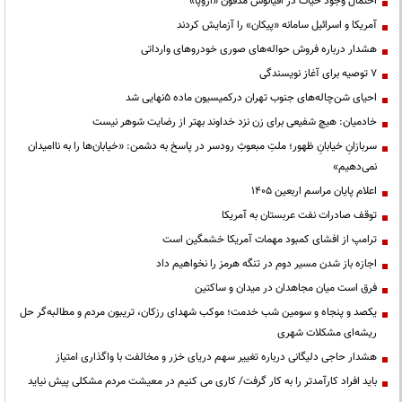
احتمال وجود حیات در اقیانوس مدفون «اروپا»
آمریکا و اسرائیل سامانه «پیکان» را آزمایش کردند
هشدار درباره فروش حواله‌های صوری خودروهای وارداتی
۷ توصیه برای آغاز نویسندگی
احیای شن‌چاله‌های جنوب تهران درکمیسیون ماده ۵نهایی شد
خادمیان: هیچ شفیعی برای زن نزد خداوند بهتر از رضایت شوهر نیست
سربازانِ خیابانِ ظهور؛ ملتِ مبعوثِ رودسر در پاسخ به دشمن: «خیابان‌ها را به ناامیدان
نمی‌دهیم»
اعلام پایان مراسم اربعین ۱۴۰۵
توقف صادرات نفت عربستان به آمریکا
ترامپ از افشای کمبود مهمات آمریکا خشمگین است
اجازه باز شدن مسیر دوم در تنگه هرمز را نخواهیم داد
فرق است میان مجاهدان در میدان و ساکتین
یکصد و پنجاه و سومین شب خدمت؛ موکب شهدای رزکان، تریبون مردم و مطالبه‌گر حل
ریشه‌ای مشکلات شهری
هشدار حاجی دلیگانی درباره تغییر سهم دریای خزر و مخالفت با واگذاری امتیاز
باید افراد کارآمدتر را به کار گرفت/ کاری می کنیم در معیشت مردم مشکلی پیش نیاید