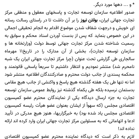
* و ... دهها مورد دیگر.
صدور اطلاعیه سازمان توسعه تجارت و پاسخهای معقول و منطقی مرکز
تجارت جهانی ایران،
بولتن نیوز
را بر آن داشت تا در راستای رسالت رسانه
ای خویش و درجهت شفاف شدن موضوع اقدام به انجام تحقیقی اجمالی
در این خصوص بنماید که پس از بدست آوردن اسناد محکم و سوابق به
رسمیت شناخته شدن مرکز تجارت جهانی توسط دولت (وزارتخانه ها و
سازمان توسعه تجارت)، بخشی از آن مدارک را در تاریخ11 مهرماه
سالجاری طی گزارشی تحت عنوان (چرا مرکز تجارت جهانی ایران یک شبه
نامحرم شد) منتشر نمودیم و انتظار داشتیم تا سریعاً پاسخی قانونمند و
محکمه پسندی از جانب دولت محترم و صادرکنندگان اطلاعیه منتشر شود
اما نه تنها طی یک هفته گذشته هیچ پاسخ و واکنشی از جانب هیچ مقامی
بدستمان نرسیده بلکه طی یکماه گذشته نیز روابط عمومی سازمان توسعه
تجارت به جزء ارسال دیدگاه یکی از نمایندگان محترم عضو کمیسیون
اقتصادی مجلس (که سهواً از ایشان بعنوان عضو هیأت رئیسه کمیسیون
اقتصادی مجلس یاد شده بود) به خبرگزاریها، هنوز هیچ مدرکی در تأیید
ادعا و اتهاماتی که به مسئولین مرکز تجارت جهانی ایران وارد کرده اند ارائه
نداده اند!
لازم به ذکر است که دیدگاه نماینده محترم عضو کمیسیون اقتصادی