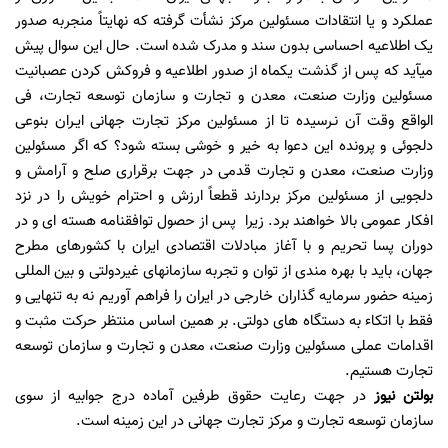
عملکرد و یا انتقادات مسئولین مرکز نشأت گرفته که نهایتاً منجربه صدور
یک اطلاعیه احساسی بدون سند و مدرک شده است. حال این سوال پیش
میآید که پس از گذشت یکماه از صدور اطلاعیه و فروکش کردن عصبانیت
مسئولین وزارت صنعت، معدن و تجارت و سازمان توسعه تجارت، فی
الواقع وقت آن نـرسیده تا از مسئولین مرکز تجارت جهانی ایـران بنوعی
دلجوئی و پرونده این دعوا به خیر و خوشی بسته شود؟ که اگر مسئولین
وزارت صنعت، معدن و تجارت قدمی در جهت برقراری صلح و آرامش و
دلجویی از مسئولین مرکز بردارند قطعاً ارزش و احترام خویش را در نزد
افکار عمومی بالا خواهند برد. زیرا پس از حصول توافقنامه هسته ای و در
دوران پسا تحریم و با آغاز مبادلات اقتصادی ایران با کشورهای مطرح
جهان، باید با بهره مندی از توان و تجربه سازمانهای غیردولتی و بین المللی
زمینه حضور سرمایه گذاران خارجی در ایران را فراهم آوریم نه به تنهایی و
فقط با اتکاء به دستگاه های دولتی. بر همین اساس منتظر حرکت مثبت و
اقدامات عملی مسئولین وزارت صنعت، معدن و تجارت و سازمان توسعه
تجارت هستیم.
بولتن نیوز
در جهت رعایت حقوق طرفین آماده درج جوابیه از سوی
سازمان توسعه تجارت و مرکز تجارت جهانی در این زمینه است.