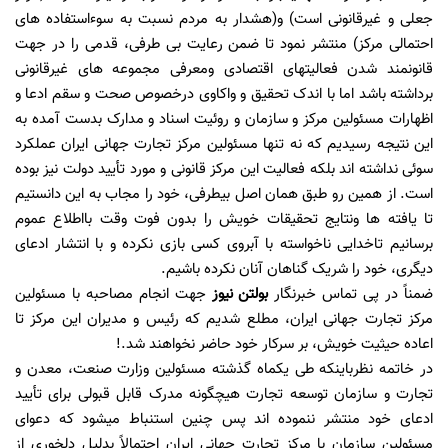
جعلی و غیرقانونی است) و(هشدار به مردم نسبت به سوءاستفاده های
احتمالی مرکز) منتشر نمود تا ضمن رعایت بی طرفی، قدمی را در جهت
قانونمند شدن فعالیتهای اقتصادی ومعرفی مجموعه های غیرقانونی
برداشته باشد اما با اندک تحقیق و واکاوی درخصوص صحت و سقم ادعا و
اظهارات مسئولین مرکز و سازمان و روئیت اسناد و مدارک بدست آمده به
این نتیجه رسیدیم که نه تنها مسئولین مرکز تجارت جهانی ایران عملکرد
سوئی نداشته اند بلکه فعالیت این مرکز قانونی و مورد تأیید دولت نیز بوده
است. از همین رو طبق همان اصل بیطرفی، خود را مجاب به این دانستیم
تا یافته ها ونتایج تحقیقات خویش را بدون فوت وقت بااطلاع عموم
برسانیم تاخدایی ناخواسته با آبروی کسی بازی نکرده و با انتشار ادعای
دیگری، خود را شریک گناهان آنان نکرده باشیم.
ضمناً در پی تماس خبرنگار
بولتن نیوز
جهت انجام مصاحبه با مسئولین
مرکز تجارت جهانی ایران، مطلع شدیم که رئیس و مدیران این مرکز تا
اعاده حیثیت خویش، بر سرکار خود حاضر نخواهند شد.!
در خاتمه نظرباینکه طی یکماه گذشته مسئولین وزارت صنعت، معدن و
تجارت و سازمان توسعه تجارت هیچگونه مدرک قابل قبولی برای تأیید
ادعای خود منتشر ننموده اند پس چنین استنباط میشود که دعوای
مسئولین سازمان با مرکز تجارت جهانی ایران احتمالاً بدلیل دلخوری از