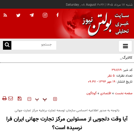
شنبه ۱۷ مرداد ۱۴۰۵
|
Saturday , 08 August 2026
از
و
ته
کالابرگ این خانوارها امروز شارژ شد
ن
نو
کد خبر:
۲۹۸۶۱۹
تعداد نظرات:
۵ نظر
تاریخ انتشار:
۱۹ مهر ۱۳۹۴ - ۰۹:۴۷
صفحه نخست
»
اقتصادی
»
گوناگون
‍‍‍ پ
پ
باتوجه به صدور اطلاعیه احساسی سازمان توسعه تجارت برعلیه مرکز تجارت جهانی
آیا وقت دلجویی از مسئولین مرکز تجارت جهانی ایران فرا
نرسیده است؟