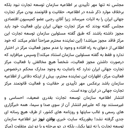
مجلس نه تنها مهر تأییدی بر اطلاعیه سازمان توسعه تجارت نبود بلکه
برخلاف موارد ذکر شده در اطلاعیه، حقانیت و قانونمند بودن مرکز تجارت
جهانی ایران را به اثبات میرساند زیرا آقای رجبی عضو کمیسیون اقتصادی
مجلس گفته بودند که مرکز تجارت جهانی ایران برای فعالیت خود باید
مجوز داشته باشند که طبق گفته مسئولین سازمان توسعه تجارت این
مرکز فاقد مجوز میباشد! (این نماینده محترم صراحتاً اعلام میکند که خود
اطلاعی از دعوای به راه افتاده و وجود یا عدم مجوز فعالیت مرکز در اختیار
ندارد و فقط به گفته مسئولین سازمان استناد میکند!) وسپس میافزاید که
درصورت داشتن مجوز فعالیت، شخصاً هیچ مخالفتی با فعالیت مرکز
تجارت جهانی ایران ندارد که باعنایت به وجود مدارک محکم درخصوص
فعالیت مرکز، اظهارات این نماینده محترم، بیش از اینکه دفاعی از اطلاعیه
سازمان باشد برعکس مهر تأییدی بر حقانیت و فعالیت قانونمند مرکز
تجارت جهانی در ایران بوده است.
انتشار اطلاعیه سازمان توسعه تجارت بقدری ضعیف، احساسی و
غیرمستند بود که علیرغم انتشار آن از سوی صدا و سیما، همه خبرگزاری
های رسمی و غالب سایتها و روزنامه های کشور، از طرف هیچ رسانه ای
جدی گرفته نشد! بطوریکه سایت خبری
بولتن نیوز
نیز اطلاعیه سازمان
توسعه تجارت را نه تنها یکبار، بلکه در دو مرحله و با دو تیتر متفاوت (مرکز