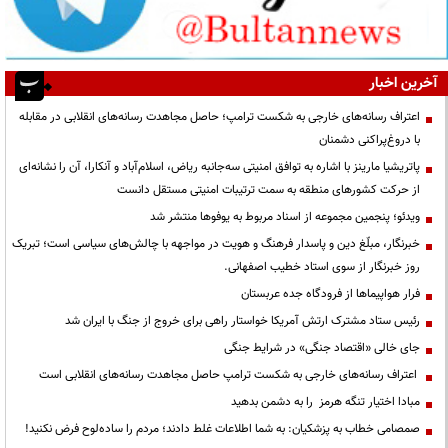
آخرین اخبار
اعتراف رسانه‌های خارجی به شکست ترامپ؛ حاصل مجاهدت رسانه‌های انقلابی در مقابله
با دروغ‌پراکنی دشمنان
پاتریشیا مارینز با اشاره به توافق امنیتی سه‌جانبه ریاض، اسلام‌آباد و آنکارا، آن را نشانه‌ای
از حرکت کشورهای منطقه به سمت ترتیبات امنیتی مستقل دانست
ویدئو؛ پنجمین مجموعه از اسناد مربوط به یوفوها منتشر شد
خبرنگار، مبلّغ دین و پاسدار فرهنگ و هویت در مواجهه با چالش‌های سیاسی است؛ تبریک
روز خبرنگار از سوی استاد خطیب اصفهانی.
فرار هواپیماها از فرودگاه جده عربستان
رئیس ستاد مشترک ارتش آمریکا خواستار راهی برای خروج از جنگ با ایران شد
جای خالی «اقتصاد جنگی» در شرایط جنگی
اعتراف رسانه‌های خارجی به شکست ترامپ حاصل مجاهدت رسانه‌های انقلابی است
مبادا اختیار تنگه هرمز را به دشمن بدهید
صمصامی خطاب به پزشکیان: به شما اطلاعات غلط دادند؛ مردم را ساده‌لوح فرض نکنید!