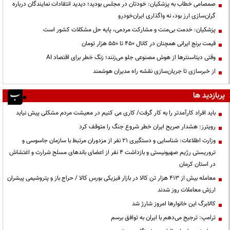
صمصامی خطاب به پزشکیان: خودتان در مجلس بودید؛ دیدید انتقادات نمایندگان درباره
گران‌سازی ارز بود، نه واگذاری ایران‌خودرو
پزشکیان: خدمت بی‌منت و مشارکت مردمی، پایه حل مشکلات کشور است
قیمت‌ برنج ایرانی همچنان در کانال ۴۵۰ تا ۵۵۰ هزار تومان
وقتی دیتاسنترها از هوش مصنوعی جلو می‌زنند؛ زنگ خطر برای اقتصاد AI
از خبرسازی تا جریان‌سازی نقشه راه مدیران هوشمند
پربازدید ها
باید افراد کارآمدتر را به کار گرفت/ کاری می کنیم در معیشت مردم مشکلی پیش نیاید
رویترز: هشدار صریح ایران خطر شروع جنگ را متوقف کرد
وزارت اطلاعات: شناسایی و دستگیری ۲۱ نفر از مزدوران مرتبط با سازمان جاسوسی و
تروریستی رژیم صهیونیستی و بازداشت ۴ نفر از اعضای باندهای مسلح شرارت و اغتشاش
در استان کرمان
معامله بیش از ۴۱۳ هزار تن کالا در بازار فیزیکی بورس کالا / حراج باز و پتروشیمی پیشران
ارزش معاملات روز شدند
کالابرگ این خانوارها امروز شارژ شد
ترامپ: ترجیح می‌دهم با ایران به توافق برسم