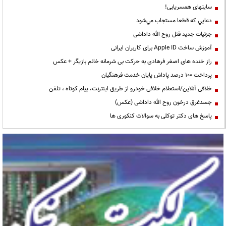
سایتهای همسریابی!
دعايي كه قطعا مستجاب مي‌شود
جزئیات جدید قتل روح الله داداشی
آموزش ساخت Apple ID برای کاربران ایرانی
راز خنده های اصغر فرهادی به حرکت بی شرمانه خانم بازیگر + عکس
پرداخت ۱۰۰ درصد پاداش پایان خدمت فرهنگیان
خلافی آنلاین/استعلام خلافی خودرو از طریق اینترنت، پیام کوتاه ، تلفن
جسدغرق درخون روح الله داداشی (عکس)
پاسخ های دکتر توکلی به سوالات کنکوری ها