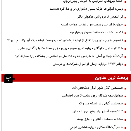
حمله نیروهای اسرائیلی به خبرنگار پرس‌تی‌وی
ونس: ایرانی‌ها طرف بسیار دشواری برای مذاکره هستند
از التماس تا فروپاشی هژمونی دلار
جهان با افزایش قیمت مواد غذایی مواجه است
تکذیب شایعه «معافیت سربازان فراری»
تقسیم غنایم مدیران یا دفاع از تولید؛ پشت‌پرده درخواست توقف یک آیین‌نامه چه بود؟
هشدار حاجی دلیگانی درباره تغییر سهم دریای خزر و مخالفت با واگذاری امتیاز
آیت‌الله جوادی آملی: با هرکس که وحدت ملی و اسلامی را بشکند، باید مقابله کرد
تهاتر ۱۶۷۳ میلیارد تومان از اموال شرکت‌های تراستی
پربحث ترین عناوین
هشتمین کلان شهر ایران مشخص شد
سوابق بیمه شدگان روی سایت تامین اجتماعی
همجنس گرایی در شبکه من و تو
13 توصیه آسان برای رفع بوی بد دهان
مشاهده سامانه آنلاين سوابق بیمه
حكم آيت‌الله مكارم درباره شاهين نجفي