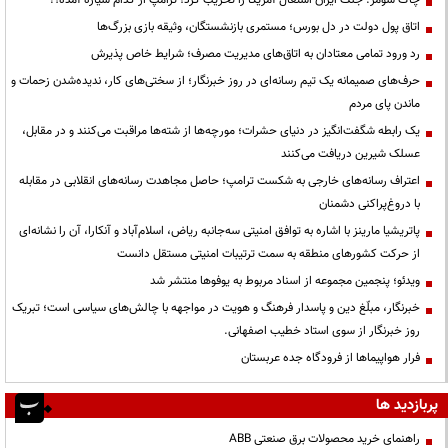
چاک شومر: جنگ ایران اشتغال آمریکا را تخریب کرد؛ ترامپ از کدام سیاره آمده؟!
اتاق پول دولت در دل بورس؛ مستمری بازنشستگان، وثیقه بازی بزرگ‌ها
رد ورود تمامی معتادان به اتاق‌های مدیریت مصرف؛ شرایط خاص پذیرش
حرف‌های صمیمانه یک تیم رسانه‌ای در روز خبرنگار؛ از سختی‌های کار، ندیده‌شدن زحمات و
ماندن پای مردم
یک رابطه شگفت‌انگیز در دنیای حشرات؛ مورچه‌ها از شته‌ها مراقبت می‌کنند و در مقابل،
عسلک شیرین دریافت می‌کنند
اعتراف رسانه‌های خارجی به شکست ترامپ؛ حاصل مجاهدت رسانه‌های انقلابی در مقابله
با دروغ‌پراکنی دشمنان
پاتریشیا مارینز با اشاره به توافق امنیتی سه‌جانبه ریاض، اسلام‌آباد و آنکارا، آن را نشانه‌ای
از حرکت کشورهای منطقه به سمت ترتیبات امنیتی مستقل دانست
ویدئو؛ پنجمین مجموعه از اسناد مربوط به یوفوها منتشر شد
خبرنگار، مبلّغ دین و پاسدار فرهنگ و هویت در مواجهه با چالش‌های سیاسی است؛ تبریک
روز خبرنگار از سوی استاد خطیب اصفهانی.
فرار هواپیماها از فرودگاه جده عربستان
پربازدید ها
راهنمای خرید محصولات برق صنعتی ABB