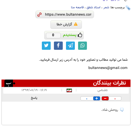
برچسب ها:
شعر
،
استاد شفق
،
فاجعه منا
گزارش خطا
پسندیدم
0
شما می توانید مطالب و تصاویر خود را به آدرس زیر ارسال فرمایید.
bultannews@gmail.com
نظرات بینندگان
انتشار یافته:
۱
ناشناس
|
|
۱۶:۱۹ - ۱۳۹۴/۰۷/۱۹
در انتظار بررسی:
پاسخ
0
0
غیر قابل انتشار:
روحش شاد.