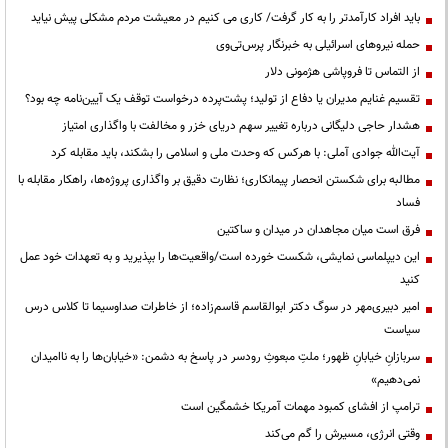
باید افراد کارآمدتر را به کار گرفت/ کاری می کنیم در معیشت مردم مشکلی پیش نیاید
حمله نیروهای اسرائیلی به خبرنگار پرس‌تی‌وی
از التماس تا فروپاشی هژمونی دلار
تقسیم غنایم مدیران یا دفاع از تولید؛ پشت‌پرده درخواست توقف یک آیین‌نامه چه بود؟
هشدار حاجی دلیگانی درباره تغییر سهم دریای خزر و مخالفت با واگذاری امتیاز
آیت‌الله جوادی آملی: با هرکس که وحدت ملی و اسلامی را بشکند، باید مقابله کرد
مطالبه برای شکستن انحصار پیمانکاری؛ نظارت دقیق بر واگذاری پروژه‌ها، راهکار مقابله با
فساد
فرق است میان مجاهدان در میدان و ساکتین
این دیپلماسی نمایشی، شکست خورده است/واقعیت‌ها را بپذیرید و به تعهدات خود عمل
کنید
امیر دبیری‌مهر در سوگ دکتر ابوالقاسم قاسم‌زاده؛ از خاطرات صداوسیما تا کلاس درس
سیاست
سربازانِ خیابانِ ظهور؛ ملتِ مبعوثِ رودسر در پاسخ به دشمن: «خیابان‌ها را به ناامیدان
نمی‌دهیم»
ترامپ از افشای کمبود مهمات آمریکا خشمگین است
وقتی انرژی، مسیرش را گم می‌کند