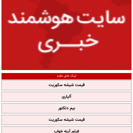
لینک های مفید
قیمت شیشه سکوریت
آلپاری
بیم دتکتور
قیمت شیشه سکوریت
فیلم آپنه خواب