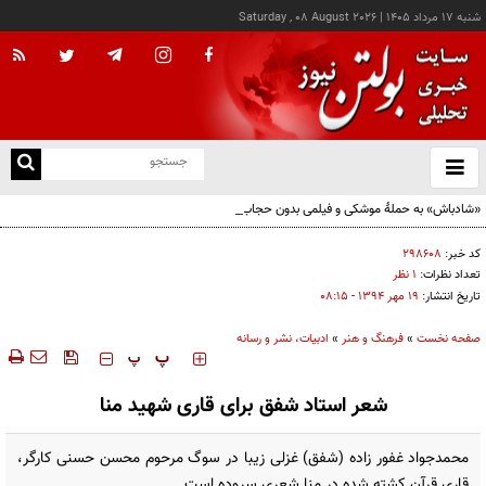
شنبه ۱۷ مرداد ۱۴۰۵
|
Saturday , 08 August 2026
از
و
ته
«شادباش» به حملۀ موشکی و فیلمی بدون حجاب؛ روایت تناقض‌های محسن قرایی
ن
نو
کد خبر:
۲۹۸۶۰۸
تعداد نظرات:
۱ نظر
تاریخ انتشار:
۱۹ مهر ۱۳۹۴ - ۰۸:۱۵
صفحه نخست
»
فرهنگ و هنر
»
ادبیات، نشر و رسانه
‍‍‍ پ
پ
شعر استاد شفق برای قاری شهید منا
محمدجواد غفور زاده (شفق) غزلی زیبا در سوگ مرحوم محسن حسنی کارگر،
قاری قرآن کشته شده در منا شعری سروده است.