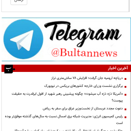
آخرین اخبار
دریاچه ارومیه جان گرفت؛ افزایش ۷۸ سانتی‌متری تراز
برگزاری نشست وزرای خارجه کشورهای بریکس در نیویورک
«آمریکا ذرّه ذرّه آب میشود»؛ چگونه پیشبینی رهبر شهید از افول ابرقدرت به حقیقت
پیوست؟
دعوت مجدد عربستان از نخست‌وزیر عراق برای سفر به ریاض
رئیس کمیسیون انرژی: مدیریت شبکه برق امسال نسبت به سال‌های گذشته موفق‌تر بوده
است