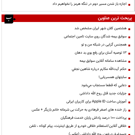
اجازه باز شدن مسیر دوم در تنگه هرمز را نخواهیم داد
پربحث ترین عناوین
هشتمین کلان شهر ایران مشخص شد
سوابق بیمه شدگان روی سایت تامین اجتماعی
همجنس گرایی در شبکه من و تو
13 توصیه آسان برای رفع بوی بد دهان
مشاهده سامانه آنلاين سوابق بیمه
حكم آيت‌الله مكارم درباره شاهين نجفي
سایتهای همسریابی!
دعايي كه قطعا مستجاب مي‌شود
جزئیات جدید قتل روح الله داداشی
آموزش ساخت Apple ID برای کاربران ایرانی
راز خنده های اصغر فرهادی به حرکت بی شرمانه خانم بازیگر + عکس
پرداخت ۱۰۰ درصد پاداش پایان خدمت فرهنگیان
خلافی آنلاین/استعلام خلافی خودرو از طریق اینترنت، پیام کوتاه ، تلفن
جسدغرق درخون روح الله داداشی (عکس)