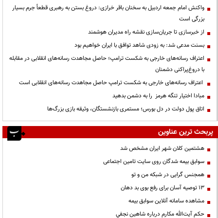
واکنش امام جمعه اردبیل به سخنان باقر خرازی: دروغ بستن به رهبری قطعاً جرم بسیار
بزرگی است
از خبرسازی تا جریان‌سازی نقشه راه مدیران هوشمند
بسنت مدعی شد: به زودی شاهد توافق با ایران خواهیم بود
اعتراف رسانه‌های خارجی به شکست ترامپ؛ حاصل مجاهدت رسانه‌های انقلابی در مقابله
با دروغ‌پراکنی دشمنان
اعتراف رسانه‌های خارجی به شکست ترامپ حاصل مجاهدت رسانه‌های انقلابی است
مبادا اختیار تنگه هرمز را به دشمن بدهید
اتاق پول دولت در دل بورس؛ مستمری بازنشستگان، وثیقه بازی بزرگ‌ها
پربحث ترین عناوین
هشتمین کلان شهر ایران مشخص شد
سوابق بیمه شدگان روی سایت تامین اجتماعی
همجنس گرایی در شبکه من و تو
13 توصیه آسان برای رفع بوی بد دهان
مشاهده سامانه آنلاين سوابق بیمه
حكم آيت‌الله مكارم درباره شاهين نجفي