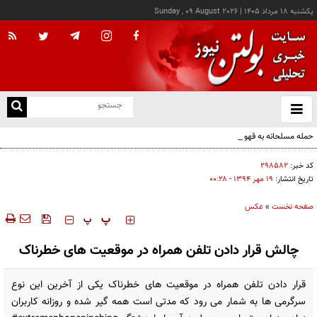
يکشنبه ۱۸ مرداد ۱۴۰۵
|
Sunday , 09 August 2026
از
و
ته
حمله مسلحانه به قهوه‌خانه‌ای در زاهدان؛ ۲ نفر جان باختند
ن
نو
کد خبر:
۲۹۸۵۸۲
تاریخ انتشار:
۱۹ مهر ۱۳۹۴ - ۰۰:۲۸
صفحه نخست
»
عکس
‍‍‍ پ
پ
چالش قرار دادن تلفن همراه در موقعیت های خطرناک
قرار دادن تلفن همراه در موقعیت های خطرناک یکی از آخرین این نوع
سرگرمی ها به شمار می رود که مدتی است همه گیر شده و روزانه کاربران