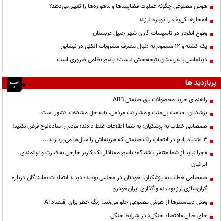
هوش مصنوعی چگونه عملیات فضاپیماها و ماهواره‌ها را تغییر می‌دهد؟
انفجارها کی‌یف را دوباره لرزاند
وقوع انفجار در تاسیسات گازی شهر جبیل عربستان
یک کشته و ۱۲ مسموم به دنبال مصرف مشروبات الکلی در نیشابور
دیپلماسی با عربستان نتیجه‌بخش نیست؛ پاسخ نظامی ضروری است
پربازدید ها
راهنمای خرید محصولات برق صنعتی ABB
پزشکیان: خدمت بی‌منت و مشارکت مردمی، پایه حل مشکلات کشور است
صمصامی خطاب به پزشکیان: به شما اطلاعات غلط دادند؛ مردم را ساده‌لوح فرض نکنید!
3 اشتباه رایج در انتخاب رنگ صنعتی که هزینه‌اش را سال‌ها می‌پردازید...
«چرا نباید از شما متنفر باشند؟»؛ پاسخ معنادار یک کاربر خارجی به قدرت و توانمندی
ایرانیان
صمصامی خطاب به پزشکیان: خودتان در مجلس بودید؛ دیدید انتقادات نمایندگان درباره
گران‌سازی ارز بود، نه واگذاری ایران‌خودرو
وقتی دیتاسنترها از هوش مصنوعی جلو می‌زنند؛ زنگ خطر برای اقتصاد AI
جای خالی «اقتصاد جنگی» در شرایط جنگی