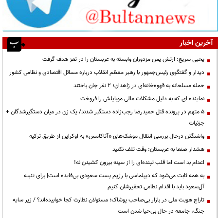
آخرین اخبار
یحیی سریع: ارتش یمن مزدوران وابسته به عربستان را در تعز هدف گرفت
دیدار و گفتگوی رئیس‌جمهور با رهبر معظم انقلاب درباره مسائل اقتصادی و نظامی کشور
حمله مسلحانه به قهوه‌خانه‌ای در زاهدان؛ ۲ نفر جان باختند
نماینده ای که به دلیل مشکلات مالی موبایلش را فروخت
۵ متهم در پرونده قتل حمیدرضا رجب‌زاده دستگیر شدند/ یک زن در میان دستگیرشدگان +
جزئیات
واشنگتن درحال بررسی انتقال موشک‌های «آتاکامس» به اوکراین از طریق ترکیه
هشدار صنعا به عربستان: وقت تلف نکنید
اعدام بد است اما قلب تپنده‌ای را از سینه بیرون کشیدن نه!
به همه ثابت می‌شود که دیپلماسی با رژیم پست سعودی بی‌فایده است| برای تنبیه
آل‌سعود باید با اقدام نظامی تحقیرشان کنیم
تاراج هویت ملی در بازار بی‌صاحب پوشاک؛ مسئولان نظارت کجا خوابیده‌اند؟ / زیر سایه
جنگ، جامعه در حال بی‌حیا شدن است