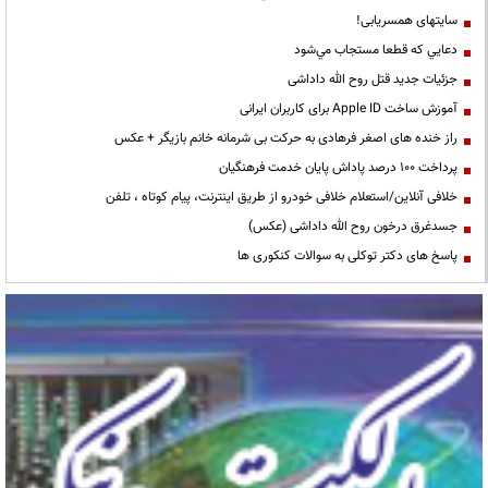
سایتهای همسریابی!
دعايي كه قطعا مستجاب مي‌شود
جزئیات جدید قتل روح الله داداشی
آموزش ساخت Apple ID برای کاربران ایرانی
راز خنده های اصغر فرهادی به حرکت بی شرمانه خانم بازیگر + عکس
پرداخت ۱۰۰ درصد پاداش پایان خدمت فرهنگیان
خلافی آنلاین/استعلام خلافی خودرو از طریق اینترنت، پیام کوتاه ، تلفن
جسدغرق درخون روح الله داداشی (عکس)
پاسخ های دکتر توکلی به سوالات کنکوری ها