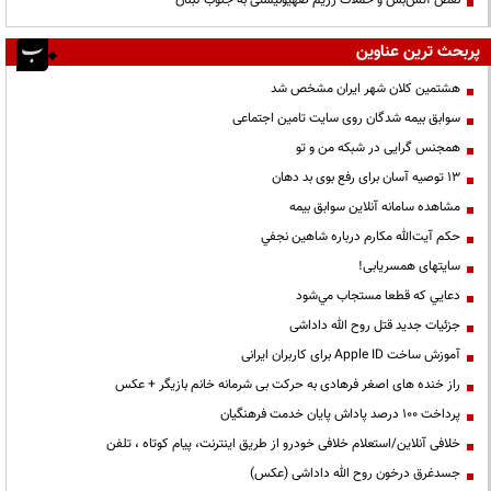
پربحث ترین عناوین
هشتمین کلان شهر ایران مشخص شد
سوابق بیمه شدگان روی سایت تامین اجتماعی
همجنس گرایی در شبکه من و تو
13 توصیه آسان برای رفع بوی بد دهان
مشاهده سامانه آنلاين سوابق بیمه
حكم آيت‌الله مكارم درباره شاهين نجفي
سایتهای همسریابی!
دعايي كه قطعا مستجاب مي‌شود
جزئیات جدید قتل روح الله داداشی
آموزش ساخت Apple ID برای کاربران ایرانی
راز خنده های اصغر فرهادی به حرکت بی شرمانه خانم بازیگر + عکس
پرداخت ۱۰۰ درصد پاداش پایان خدمت فرهنگیان
خلافی آنلاین/استعلام خلافی خودرو از طریق اینترنت، پیام کوتاه ، تلفن
جسدغرق درخون روح الله داداشی (عکس)