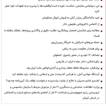
این دیپلماسی نمایشی، شکست خورده است/واقعیت‌ها را بپذیرید و به تعهدات خود عمل
کنید
امید مالباختگان رمزارز آبکی به فروش اموال محکومان
از التماس تا فروپاشی هژمونی دلار
مطالبه برای شکستن انحصار پیمانکاری؛ نظارت دقیق بر واگذاری پروژه‌ها، راهکار مقابله با
فساد
حمله نیروهای اسرائیلی به خبرنگار پرس‌تی‌وی
پیام هشدار مقاومت یمن به ریاض
تصادف ۱۲ خودرو در محور یاسوج ـ اصفهان
رکوردشکنی دختر دونده ایران در بلاروس
پزشکیان: مشروطه نقطه عطف بیداری و آزادی‌خواهی ملت ایران بود
آیت‌الله جوادی آملی: با هرکس که وحدت ملی و اسلامی را بشکند، باید مقابله کرد
تقسیم غنایم مدیران یا دفاع از تولید؛ پشت‌پرده درخواست توقف یک آیین‌نامه چه بود؟
وزارت اطلاعات: شناسایی و دستگیری ۲۱ نفر از مزدوران مرتبط با سازمان جاسوسی و
تروریستی رژیم صهیونیستی و بازداشت ۴ نفر از اعضای باندهای مسلح شرارت و اغتشاش
در استان کرمان