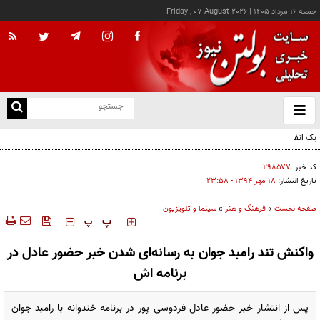
جمعه ۱۶ مرداد ۱۴۰۵
|
Friday , 07 August 2026
از
و
ته
یک اتفاق عجیب در «لوور»
ن
نو
کد خبر:
۲۹۸۵۷۷
تاریخ انتشار:
۱۸ مهر ۱۳۹۴ - ۲۳:۵۸
صفحه نخست
»
فرهنگ و هنر
»
سینما و تلویزیون
‍‍‍ پ
پ
واکنش تند رامبد جوان به رسانه‌ای شدن خبر حضور عادل در
برنامه اش
پس از انتشار خبر حضور عادل فردوسی پور در برنامه خندوانه با رامبد جوان