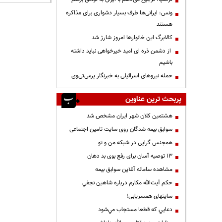
ونس: ایرانی‌ها طرف بسیار دشواری برای مذاکره
هستند
کالابرگ این خانوارها امروز شارژ شد
از دشمن ذره ای امید خیرخواهی نباید داشته
باشیم
حمله نیروهای اسرائیلی به خبرنگار پرس‌تی‌وی
پربحث ترین عناوین
هشتمین کلان شهر ایران مشخص شد
سوابق بیمه شدگان روی سایت تامین اجتماعی
همجنس گرایی در شبکه من و تو
13 توصیه آسان برای رفع بوی بد دهان
مشاهده سامانه آنلاين سوابق بیمه
حكم آيت‌الله مكارم درباره شاهين نجفي
سایتهای همسریابی!
دعايي كه قطعا مستجاب مي‌شود