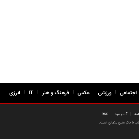
اجتماعی
|
ورزشی
|
عکس
|
فرهنگ و هنر
|
IT
|
انرژی
|
|
امه
آب و هوا
RSS
 با ذکر منبع بلامانع است.