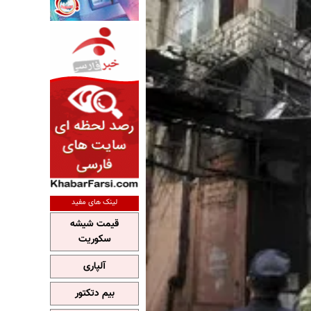
لینک های مفید
قیمت شیشه
سکوریت
آلپاری
بیم دتکتور