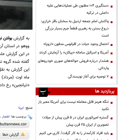
دستگیری ۱۰۴ مظنون طی عملیات‌هایی علیه
داعش در ترکیه
واکنش امام جمعه اردبیل به سخنان باقر خرازی:
دروغ بستن به رهبری قطعاً جرم بسیار بزرگی
است
به گزارش
بولتن نی
احتمال وجود حیات در اقیانوس مدفون «اروپا»
ووهو در استان آن
آمریکا و اسرائیل سامانه «پیکان» را آزمایش کردند
در این گزارش علت
هشدار درباره فروش حواله‌های صوری خودروهای
گفته شده گروه ت
وارداتی
این گزارش به نقل
۷ توصیه برای آغاز نویسندگی
ماه اوت (مرداد)
«تیانجین» رخ داد، 160 نفر از جمله تعدادی آتش نشان جان خود را از دست
پربازدید ها
تنگه هرمز قابل معامله نیست برای آمریکا معبر باز
منبع:
ایرنا
نکنید
برچسب ها:
انفجار
،
گستره امپراتوری ایران در ۵ قرن پیش از میلاد؛
تصویری از ایران ۲۵ قرن پیش
باید افراد کارآمدتر را به کار گرفت/ کاری می کنیم
گزارش خطا