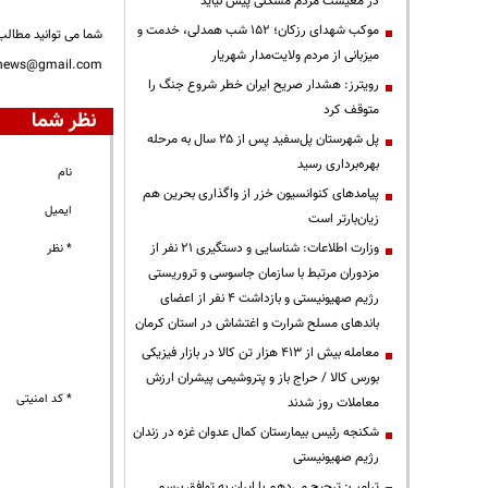
در معیشت مردم مشکلی پیش نیاید
موکب شهدای رزکان؛ ۱۵۲ شب همدلی، خدمت و
شما می توانید مطالب 
میزبانی از مردم ولایت‌مدار شهریار
nnews@gmail.com
رویترز: هشدار صریح ایران خطر شروع جنگ را
متوقف کرد
نظر شما
پل شهرستان پل‌سفید پس از ۲۵ سال به مرحله
بهره‌برداری رسید
نام
پیامدهای کنوانسیون خزر از واگذاری بحرین هم
ایمیل
زیان‌بارتر است
وزارت اطلاعات: شناسایی و دستگیری ۲۱ نفر از
* نظر
مزدوران مرتبط با سازمان جاسوسی و تروریستی
رژیم صهیونیستی و بازداشت ۴ نفر از اعضای
باندهای مسلح شرارت و اغتشاش در استان کرمان
معامله بیش از ۴۱۳ هزار تن کالا در بازار فیزیکی
بورس کالا / حراج باز و پتروشیمی پیشران ارزش
* کد امنیتی
معاملات روز شدند
شکنجه رئیس بیمارستان کمال عدوان غزه در زندان
رژیم صهیونیستی
ترامپ: ترجیح می‌دهم با ایران به توافق برسم