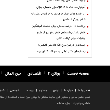
جزئیات جدید قتل روح الله داداشی
آموزش ساخت Apple ID برای کاربران ایرانی
راز خنده های اصغر فرهادی به حرکت بی شرمانه
خانم بازیگر + عکس
پرداخت ۱۰۰ درصد پاداش پایان خدمت فرهنگیان
خلافی آنلاین/استعلام خلافی خودرو از طریق
اینترنت، پیام کوتاه ، تلفن
جسدغرق درخون روح الله داداشی (عکس)
پاسخ های دکتر توکلی به سوالات کنکوری ها
صفحه نخست
|
بولتن ۲
|
اقتصادی
|
بین الملل
|
|
|
|
|
|
|
تماس با ما
درباره ما
آرشیو
جستجو
پیوندها
نظرسنجی
خبرن
تمام حقوق مادی و معنوی این سایت متعلق به بولتن نیوز است و استفاده از مطالب
طراحی و تولید: "
ایران سامانه
"