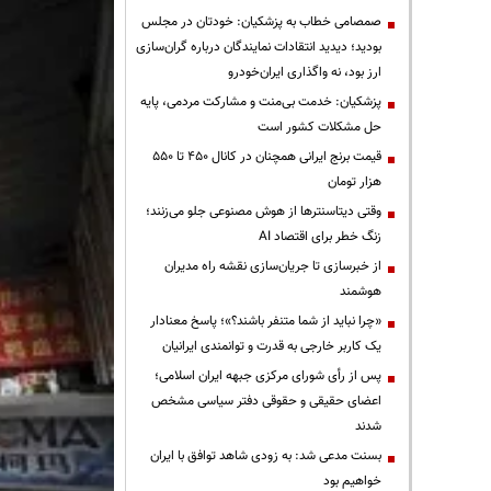
صمصامی خطاب به پزشکیان: خودتان در مجلس
بودید؛ دیدید انتقادات نمایندگان درباره گران‌سازی
ارز بود، نه واگذاری ایران‌خودرو
پزشکیان: خدمت بی‌منت و مشارکت مردمی، پایه
حل مشکلات کشور است
قیمت‌ برنج ایرانی همچنان در کانال ۴۵۰ تا ۵۵۰
هزار تومان
وقتی دیتاسنترها از هوش مصنوعی جلو می‌زنند؛
زنگ خطر برای اقتصاد AI
از خبرسازی تا جریان‌سازی نقشه راه مدیران
هوشمند
«چرا نباید از شما متنفر باشند؟»؛ پاسخ معنادار
یک کاربر خارجی به قدرت و توانمندی ایرانیان
پس از رأی شورای مرکزی جبهه ایران اسلامی؛
اعضای حقیقی و حقوقی دفتر سیاسی مشخص
شدند
بسنت مدعی شد: به زودی شاهد توافق با ایران
خواهیم بود