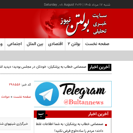
شنبه ۱۷ مرداد ۱۴۰۵
|
Saturday , 08 August 2026
صفحه نخست
بولتن ۲
اقتصادی
بین الملل
اجتماعی
ور
آخرین اخبار
صمصامی خطاب به پزشکیان: خودتان در مجلس بودید؛ دیدید انتقادا
کد خبر:
۲۹۸۵۵۶
صفحه نخست
»
حوادث
آخرین اخبار
خبرگزاری شینهوای شنبه شب در خبری فوری 
صمصامی خطاب به پزشکیان: به شما اطلاعات غلط
دادند؛ مردم را ساده‌لوح فرض نکنید!