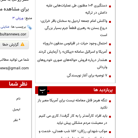
دستگیری ۱۰۴ مظنون طی عملیات‌هایی علیه
برای مشاهده مطا
داعش در ترکیه
منبع:
ورزش 3
واکنش امام جمعه اردبیل به سخنان باقر خرازی:
برچسب ها:
عنایتی
،
دروغ بستن به رهبری قطعاً جرم بسیار بزرگی
است
احتمال وجود حیات در اقیانوس مدفون «اروپا»
گزارش خطا
آمریکا و اسرائیل سامانه «پیکان» را آزمایش کردند
شما می توانید مطالب 
هشدار درباره فروش حواله‌های صوری خودروهای
وارداتی
nnews@gmail.com
۷ توصیه برای آغاز نویسندگی
نظر شما
پربازدید ها
نام
تنگه هرمز قابل معامله نیست برای آمریکا معبر باز
نکنید
ایمیل
باید افراد کارآمدتر را به کار گرفت/ کاری می کنیم
* نظر
در معیشت مردم مشکلی پیش نیاید
موکب شهدای رزکان؛ ۱۵۲ شب همدلی، خدمت و