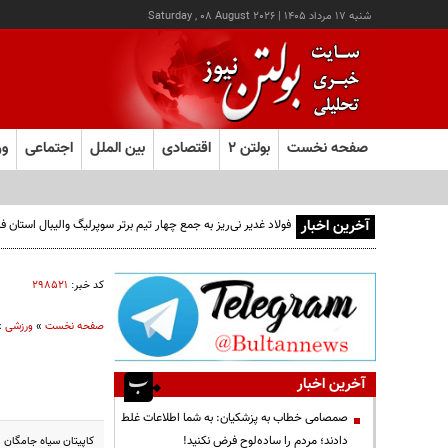
شنبه ۱۷ مرداد ۱۴۰۵
|
Saturday , 08 August 2026
صفحه نخست
بولتن ۲
اقتصادی
بین الملل
اجتماعی
ور
آخرین اخبار
فولاد غدیر نی‌ریز به جمع چهار تیم برتر سوپرلیگ والیبال استان
کد خبر:
۲۹۸۵۲۱
صفحه نخست
»
ورزشی
»
آخرین اخبار
صمصامی خطاب به پزشکیان: به شما اطلاعات غلط
دادند؛ مردم را ساده‌لوح فرض نکنید!
کاپیتان سیاه جامگان ا