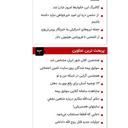
کالابرگ این خانوارها امروز شارژ شد
از دشمن ذره ای امید خیرخواهی نباید داشته
باشیم
حمله نیروهای اسرائیلی به خبرنگار پرس‌تی‌وی
از التماس تا فروپاشی هژمونی دلار
پربحث ترین عناوین
هشتمین کلان شهر ایران مشخص شد
سوابق بیمه شدگان روی سایت تامین اجتماعی
همجنس گرایی در شبکه من و تو
13 توصیه آسان برای رفع بوی بد دهان
مشاهده سامانه آنلاين سوابق بیمه
حكم آيت‌الله مكارم درباره شاهين نجفي
سایتهای همسریابی!
دعايي كه قطعا مستجاب مي‌شود
جزئیات جدید قتل روح الله داداشی