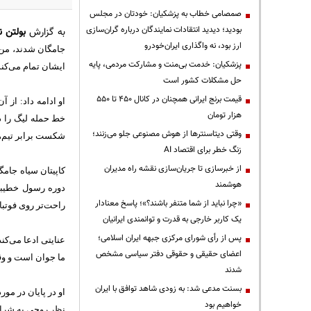
صمصامی خطاب به پزشکیان: خودتان در مجلس
بودید؛ دیدید انتقادات نمایندگان درباره گران‌سازی
به گزارش
بولتن ن
ارز بود، نه واگذاری ایران‌خودرو
جامگان شدند، من 
پزشکیان: خدمت بی‌منت و مشارکت مردمی، پایه
ایشان تمام می‌کن
حل مشکلات کشور است
قیمت‌ برنج ایرانی همچنان در کانال ۴۵۰ تا ۵۵۰
او ادامه داد: از
هزار تومان
وقتی دیتاسنترها از هوش مصنوعی جلو می‌زنند؛
شکست برابر تیم‌ها
زنگ خطر برای اقتصاد AI
از خبرسازی تا جریان‌سازی نقشه راه مدیران
کاپیتان سیاه جام
هوشمند
دوره رسول خطیبی 
«چرا نباید از شما متنفر باشند؟»؛ پاسخ معنادار
راحت‌تر روی فوتبا
یک کاربر خارجی به قدرت و توانمندی ایرانیان
پس از رأی شورای مرکزی جبهه ایران اسلامی؛
عنایتی ادعا می‌ک
اعضای حقیقی و حقوقی دفتر سیاسی مشخص
ما جوان است و وقت
شدند
بسنت مدعی شد: به زودی شاهد توافق با ایران
او در پایان در مور
خواهیم بود
نظر روحی به شرایط