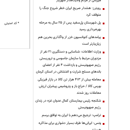
میزبانی از مردم ولایت‌مدار شهریار
رویترز: هشدار صریح ایران خطر شروع جنگ را
متوقف کرد
پل شهرستان پل‌سفید پس از ۲۵ سال به مرحله
* کد امنیتی
بهره‌برداری رسید
پیامدهای کنوانسیون خزر از واگذاری بحرین هم
زیان‌بارتر است
وزارت اطلاعات: شناسایی و دستگیری ۲۱ نفر از
مزدوران مرتبط با سازمان جاسوسی و تروریستی
رژیم صهیونیستی و بازداشت ۴ نفر از اعضای
باندهای مسلح شرارت و اغتشاش در استان کرمان
معامله بیش از ۴۱۳ هزار تن کالا در بازار فیزیکی
بورس کالا / حراج باز و پتروشیمی پیشران ارزش
معاملات روز شدند
شکنجه رئیس بیمارستان کمال عدوان غزه در زندان
رژیم صهیونیستی
ترامپ: ترجیح می‌دهم با ایران به توافق برسم
ونس: ایرانی‌ها طرف بسیار دشواری برای مذاکره
هستند