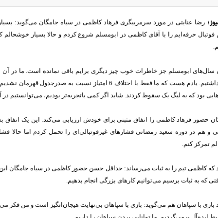
یوز
؛
رضا عنایتی در مورد سرمربیگری فرهاد کاظمی در سیاه جامگان می‌گوید: بسی
فوتبال حرفه‌ایم را با آقای کاظمی در ابومسلم شروع کردم و حالا بسیار خوشحالم ک
م.
 آن سال‌های ابومسلم جز خاطرات خوب چیز دیگری برایم باقی نمانده است. ما در آن
خط حمله لیگ را داشتیم. یادم هست که ما فقط با اختلاف 6 امتیاز نس
یی بود که به لیگ یک سقوط کردند. شاید اگر کمی باتجربه‌تر بودیم، می‌توانستیم در
گان حضور فرهاد کاظمی را اتفاق مثبتی برای خودش ارزیابی می‌کند: این یک اتفاق 
و هم در دوره سعید رمضانی فشارهای غیرفوتبالی‌ای را تحمل کردم اما حالا فشار
لم تمرکز کنم.
ند که کاظمی تیم را به ثبات می‌رساند: حداقل حسن حضور کاظمی در سیاه جامگان این
ی که به ثبات برسیم می‌توانیم کارهای بزرگی انجام بدهیم.
د بازی با سپاهان هم می‌گوید: بازی با سپاهان بی‌نهایت هیجان‌انگیز است و من فکر می‌کنم
 ایده‌آل برمی‌گردیم. ما توانایی بردن سپاهان را داریم.