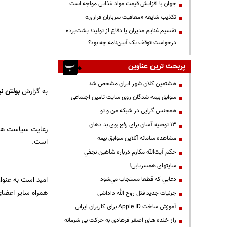
جهان با افزایش قیمت مواد غذایی مواجه است
تکذیب شایعه «معافیت سربازان فراری»
تقسیم غنایم مدیران یا دفاع از تولید؛ پشت‌پرده
درخواست توقف یک آیین‌نامه چه بود؟
پربحث ترین عناوین
هشتمین کلان شهر ایران مشخص شد
به گزارش
بولتن نی
سوابق بیمه شدگان روی سایت تامین اجتماعی
همجنس گرایی در شبکه من و تو
13 توصیه آسان برای رفع بوی بد دهان
رعایت سیاست های 
مشاهده سامانه آنلاين سوابق بیمه
است.
حكم آيت‌الله مكارم درباره شاهين نجفي
سایتهای همسریابی!
امید است به عنوا
دعايي كه قطعا مستجاب مي‌شود
همراه سایر اعضای
جزئیات جدید قتل روح الله داداشی
آموزش ساخت Apple ID برای کاربران ایرانی
راز خنده های اصغر فرهادی به حرکت بی شرمانه