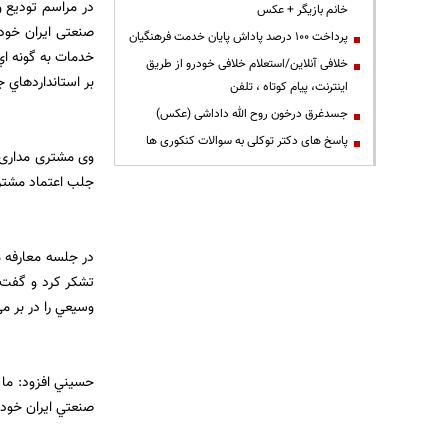
در مراسم توديع و
خانم بازیگر + عکس
صنعتی ایران خودر
پرداخت ۱۰۰ درصد پاداش پایان خدمت فرهنگیان
خدمات به گونه اي
خلافی آنلاین/استعلام خلافی خودرو از طریق
بر استانداردهاي ج
اینترنت، پیام کوتاه ، تلفن
جسدغرق درخون روح الله داداشی (عکس)
پاسخ های دکتر توکلی به سوالات کنکوری ها
وی مشتری مداری ر
جلب اعتماد مشتری
در جلسه معارفه م
تشکر کرد و گفت:
وسيعي را در بر م
حسيني افزود: ما 
صنعتي ايران خودر