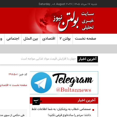
شنبه ۱۷ مرداد ۱۴۰۵
|
Saturday , 08 August 2026
صفحه نخست
بولتن ۲
اقتصادی
بین الملل
اجتماعی
ور
آخرین اخبار
کالابرگ این خانوارها امروز شارژ شد
کد خبر:
۲۹۸۵۰۱
صفحه نخست
»
اقتصادی
آخرین اخبار
صمصامی خطاب به پزشکیان: به شما اطلاعات غلط
دادند؛ مردم را ساده‌لوح فرض نکنید!
طی حکمی از سوی مدیر