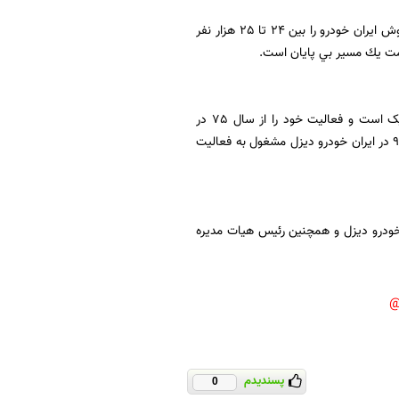
در اين جلسه نمكين مديرعامل سابق ايساكو نيز تعداد شاغلان در شبكه فروش و خدمات پس از فروش ايران خودرو را بين 24 تا 25 هزار نفر
دمت يك مسير بي پايان است.
شايان ذكر است رضا حسيني مديرعامل جديد ايساكو دارای مدرک کارشناسی ارشد مهندسی مکانیک است و فعاليت خود را از سال 75 در
شركت خودروسازان فتح آغاز كرده است.وی از سال 79 تا 82 در ایران خودرو و از سال 82 تا سال 94 در ایران خودرو دیزل مشغول به فعالیت
ودرو دیزل و همچنین رئیس هیات مدیره
پسندیدم
0