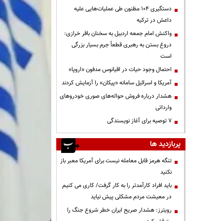
دستگیری ۱۰۴ مظنون طی عملیات‌هایی علیه
داعش در ترکیه
واکنش امام جمعه اردبیل به سخنان باقر خرازی:
دروغ بستن به رهبری قطعاً جرم بسیار بزرگی
است
احتمال وجود حیات در اقیانوس مدفون «اروپا»
آمریکا و اسرائیل سامانه «پیکان» را آزمایش کردند
هشدار درباره فروش حواله‌های صوری خودروهای
وارداتی
۷ توصیه برای آغاز نویسندگی
پربازدید ها
تنگه هرمز قابل معامله نیست برای آمریکا معبر باز
نکنید
باید افراد کارآمدتر را به کار گرفت/ کاری می کنیم
در معیشت مردم مشکلی پیش نیاید
رویترز: هشدار صریح ایران خطر شروع جنگ را