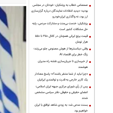
صمصامی خطاب به پزشکیان: خودتان در مجلس
بودید؛ دیدید انتقادات نمایندگان درباره گران‌سازی
ارز بود، نه واگذاری ایران‌خودرو
پزشکیان: خدمت بی‌منت و مشارکت مردمی، پایه
حل مشکلات کشور است
قیمت‌ برنج ایرانی همچنان در کانال ۴۵۰ تا ۵۵۰
هزار تومان
وقتی دیتاسنترها از هوش مصنوعی جلو می‌زنند؛
زنگ خطر برای اقتصاد AI
از خبرسازی تا جریان‌سازی نقشه راه مدیران
هوشمند
«چرا نباید از شما متنفر باشند؟»؛ پاسخ معنادار
یک کاربر خارجی به قدرت و توانمندی ایرانیان
پس از رأی شورای مرکزی جبهه ایران اسلامی؛
اعضای حقیقی و حقوقی دفتر سیاسی مشخص
شدند
بسنت مدعی شد: به زودی شاهد توافق با ایران
خواهیم بود