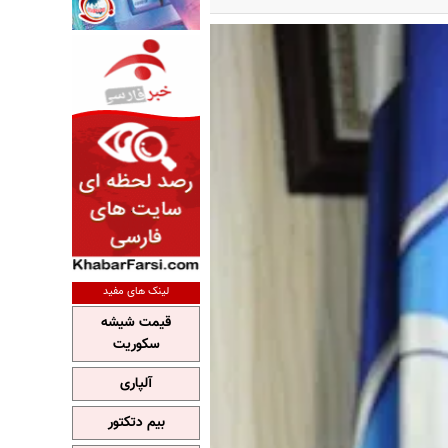
لینک های مفید
قیمت شیشه
سکوریت
آلپاری
بیم دتکتور