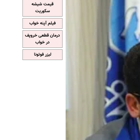
قیمت شیشه
سکوریت
فیلم آپنه خواب
درمان قطعی خروپف
در خواب
لیزر فوتونا