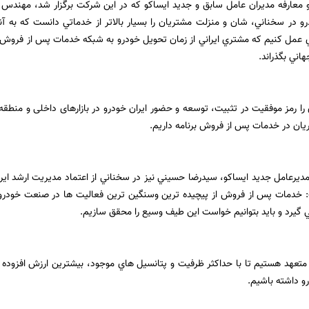
 معارفه مديران عامل سابق و جديد ايساكو که در اين شركت برگزار شد، مهندس 
و در سخناني، شان و منزلت مشتريان را بسيار بالاتر از خدماتي دانست كه به آنا
 عمل كنيم كه مشتري ايراني از زمان تحويل خودرو به شبكه خدمات پس از فروش 
هاني بگذراند.
ا رمز موفقیت در تثبیت، توسعه و حضور ایران خودرو در بازارهای داخلی و منطقه ا
ان در خدمات پس از فروش برنامه داریم.
ديرعامل جديد ايساكو، سيدرضا حسيني نيز در سخناني از اعتماد مديريت ارشد اير
 خدمات پس از فروش از پيچيده ترين وسنگين ترين فعالیت ها در صنعت خود
ي گيرد و بايد بتوانيم خواست اين طيف وسيع را محقق سازيم.
متعهد هستیم تا با حداكثر ظرفيت و پتانسيل هاي موجود، بیشترین ارزش افزوده ر
و داشته باشيم.