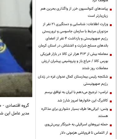
متوقف کرد
پیامدهای کنوانسیون خزر از واگذاری بحرین هم
زیان‌بارتر است
وزارت اطلاعات: شناسایی و دستگیری ۲۱ نفر از
مزدوران مرتبط با سازمان جاسوسی و تروریستی
رژیم صهیونیستی و بازداشت ۴ نفر از اعضای
باندهای مسلح شرارت و اغتشاش در استان کرمان
معامله بیش از ۴۱۳ هزار تن کالا در بازار فیزیکی
بورس کالا / حراج باز و پتروشیمی پیشران ارزش
معاملات روز شدند
شکنجه رئیس بیمارستان کمال عدوان غزه در زندان
رژیم صهیونیستی
ترامپ: ترجیح می‌دهم با ایران به توافق برسم
کالابرگ این خانوارها امروز شارژ شد
گروه اقتصادی
- ط
ونس: ایرانی‌ها طرف بسیار دشواری برای مذاکره
مدیر عامل این 
هستند
حمله نیروهای اسرائیلی به خبرنگار پرس‌تی‌وی
از التماس تا فروپاشی هژمونی دلار