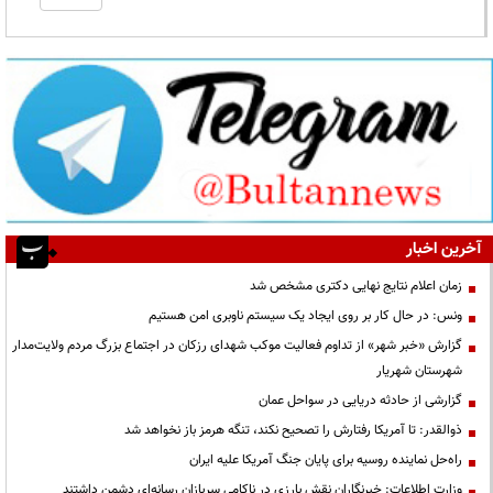
آخرین اخبار
زمان اعلام نتایج نهایی دکتری مشخص شد
ونس: در حال کار بر روی ایجاد یک سیستم ناوبری امن هستیم
گزارش «خبر شهر» از تداوم فعالیت موکب شهدای رزکان در اجتماع بزرگ مردم ولایت‌مدار
شهرستان شهریار
گزارشی از حادثه دریایی در سواحل عمان
ذوالقدر: تا آمریکا رفتارش را تصحیح نکند، تنگه هرمز باز نخواهد شد
راه‌حل نماینده روسیه برای پایان جنگ آمریکا علیه ایران
وزارت اطلاعات: خبرنگاران نقش بارزی در ناکامی سربازان رسانه‌ای دشمن داشتند