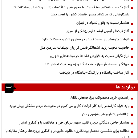
آغاز یک سلسله‌کلیپ ۱۰ قسمتی با محور «جهاد اقتصادی»؛ از ریشه‌یابی مشکلات تا
راهکارهایی که می‌تواند مسیر اقتصاد کشور را تغییر دهد
هشدار نسبت به وقوع تندباد در تهران
آغاز ثبت‌نام آزمون ارشد علوم پزشکی از امروز
شواهد پژوهشی از وجود فسفر در بمباران «لامرد» حکایت دارد
خاصیت عجیب رژیم اشغالگر قدس از زبان دیپلمات سازمان ملل
ابراز نگرانی نسبت به افزایش غلط‌ها در نوشته‌های شهری
جهانگیر: محمدباقر خرازی به دادگاه ویژه روحانیت احضار شد
آغاز ساخت پناهگاه و پارکینگ -پناهگاه در پایتخت
پربازدید ها
راهنمای خرید محصولات برق صنعتی ABB
باید افراد کارآمدتر را به کار گرفت/ کاری می کنیم در معیشت مردم مشکلی پیش نیاید
از التماس تا فروپاشی هژمونی دلار
هشدار حاجی دلیگانی درباره تغییر سهم دریای خزر و مخالفت با واگذاری امتیاز
مطالبه برای شکستن انحصار پیمانکاری؛ نظارت دقیق بر واگذاری پروژه‌ها، راهکار مقابله با
فساد