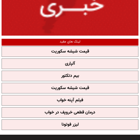
لینک های مفید
قیمت شیشه سکوریت
آلپاری
بیم دتکتور
قیمت شیشه سکوریت
فیلم آپنه خواب
درمان قطعی خروپف در خواب
لیزر فوتونا