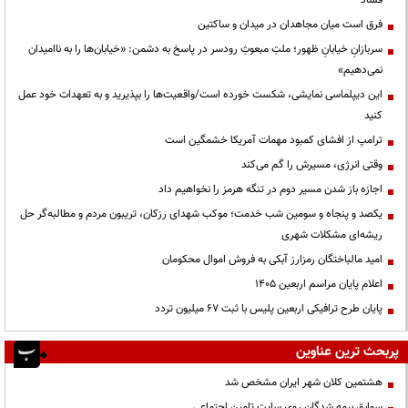
فرق است میان مجاهدان در میدان و ساکتین
سربازانِ خیابانِ ظهور؛ ملتِ مبعوثِ رودسر در پاسخ به دشمن: «خیابان‌ها را به ناامیدان
نمی‌دهیم»
این دیپلماسی نمایشی، شکست خورده است/واقعیت‌ها را بپذیرید و به تعهدات خود عمل
کنید
ترامپ از افشای کمبود مهمات آمریکا خشمگین است
وقتی انرژی، مسیرش را گم می‌کند
اجازه باز شدن مسیر دوم در تنگه هرمز را نخواهیم داد
یکصد و پنجاه و سومین شب خدمت؛ موکب شهدای رزکان، تریبون مردم و مطالبه‌گر حل
ریشه‌ای مشکلات شهری
امید مالباختگان رمزارز آبکی به فروش اموال محکومان
اعلام پایان مراسم اربعین ۱۴۰۵
پایان طرح ترافیکی اربعین پلیس با ثبت ۶۷ میلیون تردد
پربحث ترین عناوین
هشتمین کلان شهر ایران مشخص شد
سوابق بیمه شدگان روی سایت تامین اجتماعی