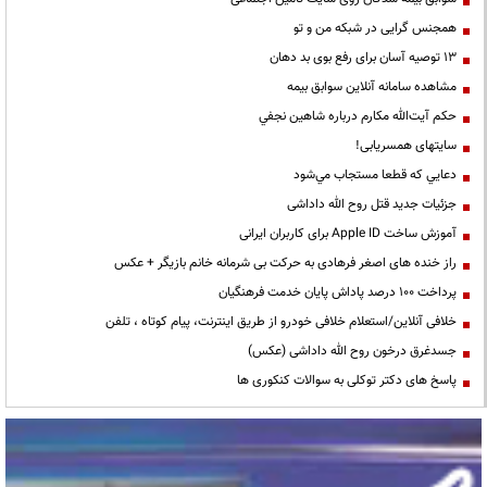
همجنس گرایی در شبکه من و تو
13 توصیه آسان برای رفع بوی بد دهان
مشاهده سامانه آنلاين سوابق بیمه
حكم آيت‌الله مكارم درباره شاهين نجفي
سایتهای همسریابی!
دعايي كه قطعا مستجاب مي‌شود
جزئیات جدید قتل روح الله داداشی
آموزش ساخت Apple ID برای کاربران ایرانی
راز خنده های اصغر فرهادی به حرکت بی شرمانه خانم بازیگر + عکس
پرداخت ۱۰۰ درصد پاداش پایان خدمت فرهنگیان
خلافی آنلاین/استعلام خلافی خودرو از طریق اینترنت، پیام کوتاه ، تلفن
جسدغرق درخون روح الله داداشی (عکس)
پاسخ های دکتر توکلی به سوالات کنکوری ها