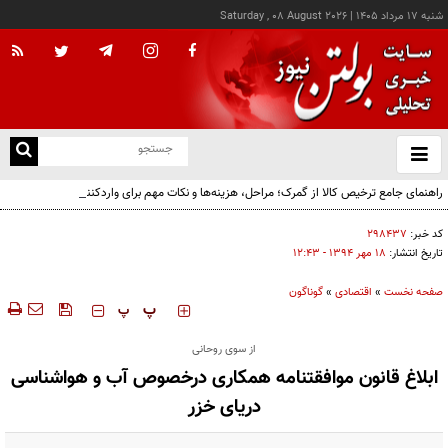
شنبه ۱۷ مرداد ۱۴۰۵
|
Saturday , 08 August 2026
از
و
ته
راهنمای جامع ترخیص کالا از گمرک؛ مراحل، هزینه‌ها و نکات مهم برای واردکنندگان
ن
نو
کد خبر:
۲۹۸۴۳۷
تاریخ انتشار:
۱۸ مهر ۱۳۹۴ - ۱۲:۴۳
صفحه نخست
»
اقتصادی
»
گوناگون
‍‍‍ پ
پ
از سوی روحانی
ابلاغ قانون موافقتنامه همکاری درخصوص آب و هوا‌شناسی
دریای خزر