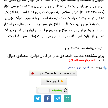
میلیون و هشتصد و هشتاد هزار (1.481.880.000) دینار اسلامی فعلی، به
مبلغ چهار میلیارد و یکصد و هفتاد و چهار میلیون و ششصد و سی هزار
(4.174.630.000) دینار اسلامی به صورت تعهدی (عندالمطالبه) افزایش
دهد و در صورت درخواست بانک توسعه اسلامی با تصویب هیأت وزیران،
نسبت به تأمین و پرداخت اقساط افزایش سرمایه از محل منابع در اختیار
و یا دارایی‌های ارزی بانک مرکزی جمهوری اسلامی ایران در قبال دریافت
تضمین از وزارت امور اقتصادی و دارایی طی مهلت زمانی مقرر اقدام کند.
منبع:خبرنامه معاونت تدوین
برای مشاهده مطالب اقتصادی ما را در کانال بولتن اقتصادی دنبال
کنید
bultaneghtsadi@
برچسب ها:
قانون
،
اجاره
،
مشارکت
گزارش خطا
پسندیدم
0