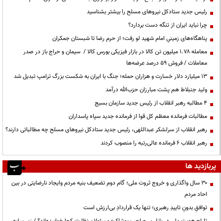
رئیس جدید ستادکل نیروهای مسلح را بیشتر بشناسید
چرا نباید ایران از تنگه دست بردارد؟
پناهگاه‌های زمینیِ امام شهید لو رفت؛ از حرم رضا تا شبستان جمکران
معامله ۱.۷۸ میلیون تن کالا در بازار فیزیکی بورس کالا / سیمان و حراج باز در صدر
معاملات / فروش ۵۹ درصد عرضه‌ها
۱۳ میلیارد دلار خسارت و هزاران حمله؛ جنگ با ایران به شکست بزرگ ترامپ تبدیل شد
ولید جنبلاط هم پشت مبارزان حزب‌الله درآمد
۴ مطالبه رهبر انقلاب از رئیس جدید سازمان بسیج
مطالبات فرمانده معظم کل قوا از فرمانده جدید سپاه پاسداران
رهبر انقلاب از سرلشکر عبداللهی، رئیس جدید ستادکل نیروهای مسلح چه مطالباتی دارند؟
رهبر انقلاب ۶ فرمانده عالی‌رتبه را منصوب کردند
پربازدید ها
۳۰ سال واگذاری و خروج ثروت ملی؛ گام دوم تضعیف بنیه مردم وایجاد نارضایتی در بین
احاد مردم
توافقِ بدونِ تاییدِ رهبری؛ تنها یک قراردادِ بی‌ارزش است
تاراج هویت ملی در بازار بی‌صاحب پوشاک؛ مسئولان نظارت کجا خوابیده‌اند؟ / زیر سایه