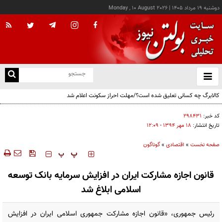
دوشنبه ۱۹ مرداد ۱۴۰۵
|
Monday , 10 August 2026
از
و
ته
کالابرگ چه کسانی تعلیق شده است؟/مهلت احراز سکونت اعلام شد
ن
نو
کد خبر:
۲۹۸۴۳۱
تاریخ انتشار:
۱۸ مهر ۱۳۹۴ - ۱۲:۰۹
صفحه نخست
»
اقتصادی
»
گوناگون
‍‍‍ پ
پ
قانون اجازه مشارکت ایران در افزایش سرمایه بانک توسعه
اسلامی ابلاغ شد
رئیس جمهوری، «قانون اجازه مشارکت جمهوری اسلامی ایران در افزایش