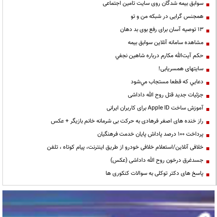
سوابق بیمه شدگان روی سایت تامین اجتماعی
همجنس گرایی در شبکه من و تو
13 توصیه آسان برای رفع بوی بد دهان
مشاهده سامانه آنلاين سوابق بیمه
حكم آيت‌الله مكارم درباره شاهين نجفي
سایتهای همسریابی!
دعايي كه قطعا مستجاب مي‌شود
جزئیات جدید قتل روح الله داداشی
آموزش ساخت Apple ID برای کاربران ایرانی
راز خنده های اصغر فرهادی به حرکت بی شرمانه خانم بازیگر + عکس
پرداخت ۱۰۰ درصد پاداش پایان خدمت فرهنگیان
خلافی آنلاین/استعلام خلافی خودرو از طریق اینترنت، پیام کوتاه ، تلفن
جسدغرق درخون روح الله داداشی (عکس)
پاسخ های دکتر توکلی به سوالات کنکوری ها