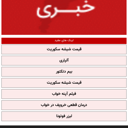
لینک های مفید
قیمت شیشه سکوریت
آلپاری
بیم دتکتور
قیمت شیشه سکوریت
فیلم آپنه خواب
درمان قطعی خروپف در خواب
لیزر فوتونا