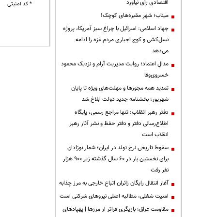
اقتصادی رأی نیاورد
* کد امنیتی
میناب؛ شهرِ مقبره‌های کوچک!
جهاد اسلامی: اسرائیل با چراغ سبز آمریکا، پروژه
نسل‌کشی و کوچ اجباری مردم غزه را ادامه
می‌دهد
مدالِ اعتماد؛ روایت مدیریت آرام و نزدیک محمود
خسروی‌وفا
تمدید همه مجوزها و مهلت‌های ویژه تا پایان
شهریور؛ بخشنامه جدید دولت ابلاغ شد
دفتر رهبر انقلاب: تنها مراجع رسمی، پایگاه
اطلاع‌رسانی دفتر و دفتر حفظ و نشر آثار رهبر
انقلاب است
سقوط تاریخی نرخ تولد در ایران؛ شمار نوزادان
برای نخستین بار در ۶۰ سال گذشته زیر ۹۰۰ هزار
نفر رفت
آغاز انتقال رایگان زائران اتباع خارجی به مرز چذابه
‌امنیت شغلی، مطالبه اصلی نیروهای شرکتی است
مقاومت عراق؛ بازیگری فراتر از مرزها | پهپادهای