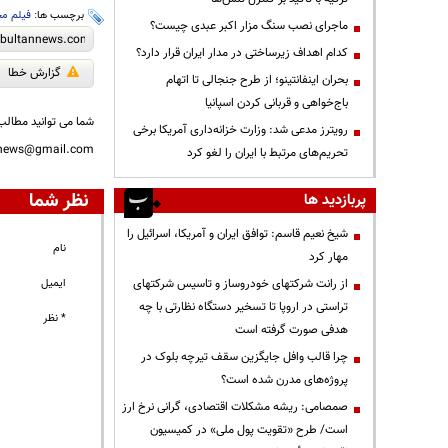
برچسب ها:
فیلم مح
ماجرای نصب سنگ مزار اکبر عبدی چیست؟
کدام اهداف زیرساختی در مدار ایران قرار دارد؟
گزارش خطا
بحران اینفانتینو؛ از طرح جنجالی تا اتهام
باج‌خواهی و قربانی کردن اسپانیا
شما می توانید مطالب 
رویترز مدعی شد: وزارت خزانه‌داری آمریکا برخی
nnews@gmail.com
تحریم‌های مرتبط با ایران را لغو کرد
نظر شما
پربازدید ها
شیخ نعیم قاسم: توافق ایران و آمریکا، اسرائیل را
نام
مهار کرد
از رانت‌ شرکتهای خودروساز و تاسیس شرکتهای
ایمیل
تراستی در اروپا تا تسخیر دستگاه نظارتی با چه
* نظر
هدفی صورت گرفته است
چرا قالب وافل جایگزین سقف تیرچه بلوک در
پروژه‌های مدرن شده است؟
صمصامی: ریشه مشکلات اقتصادی، گرانی نرخ ارز
است/ طرح «تقویت پول ملی» در کمیسیون