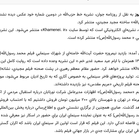
وز
به نقل از روزنامه جوان، نشريه خط حزب‌الله در دومين شماره خود عكس ديده نشده‌
الله» ساخته مجيد مجيدي، منتشر كرد.
نشريه خط حزب‌الله، نشريه‌اي الكترونيكي است كه توسط س
ي « محمد رسول‌الله(ص)» منتشر كرده است.
ده: بازديد نيمروزه حضرت آيت‌الله خامنه‌اي از شهرك سينمايي فيلم محمد رسول‌الل
فيلم در آبان‌ماه 1391 همزمان با ايام عيد سعيد غدير خم.» اين نشريه وعده داده است كه روايت كامل
سايت «Khamenei. ir» منتشر خواهد كرد. حضور مقام معظم رهبري در پشت صحنه فيلم مجيدي، نشا
وليد پروژه‌هاي فاخر سينمايي به خصوص آثاري كه به تاريخ اديان مربوط مي‌شود، مورد 
نه فيلم تاريخي «مريم مقدس» نيز بازديده داشته‌اند.
يلم «محمد رسول‌الله(ص)» اظهارات مديرعامل شركت نورتابان درباره استقبال مردمي از 
د گذشت. صابري همچنين از برگزاري نشستي خبري و اطلاع‌رساني درباره پخش بين‌المللي 
 رسول‌الله(ص) كه به عنوان نماينده سينماي ايران براي حضور در اسكار نيز معرفي شده
فاصله اندكي دارد. اين فيلم كه قرار است اولين اثر سينماي ايران باشد كه اكران گسترد
ي ايران براي مشاركت جدي در بازار جهاني فيلم باشد.