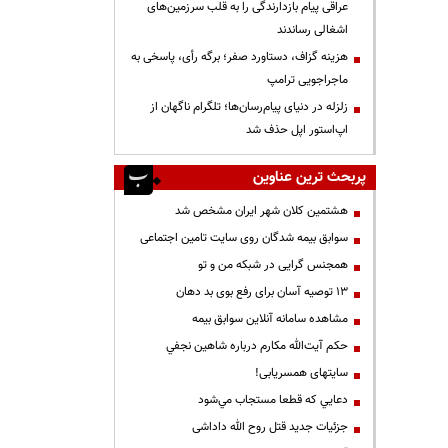
عراقی پیام بازدارندگی را به قلب سرزمین‌های
اشغالی رساندند
هزینه گزاف، دستاورد صفر؛ برگه رأی، پاسخی به
ماجراجویی ترامپ
زلزله در دنیای پیام‌رسان‌ها؛ تلگرام ناگهان از
اپ‌استور اپل حذف شد
پربحث ترین عناوین
هشتمین کلان شهر ایران مشخص شد
سوابق بیمه شدگان روی سایت تامین اجتماعی
همجنس گرایی در شبکه من و تو
13 توصیه آسان برای رفع بوی بد دهان
مشاهده سامانه آنلاين سوابق بیمه
حكم آيت‌الله مكارم درباره شاهين نجفي
سایتهای همسریابی!
دعايي كه قطعا مستجاب مي‌شود
جزئیات جدید قتل روح الله داداشی