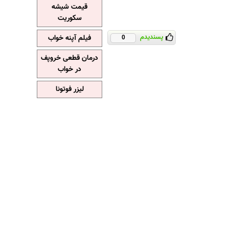
قیمت شیشه
سکوریت
پسندیدم
فیلم آپنه خواب
0
درمان قطعی خروپف
در خواب
لیزر فوتونا