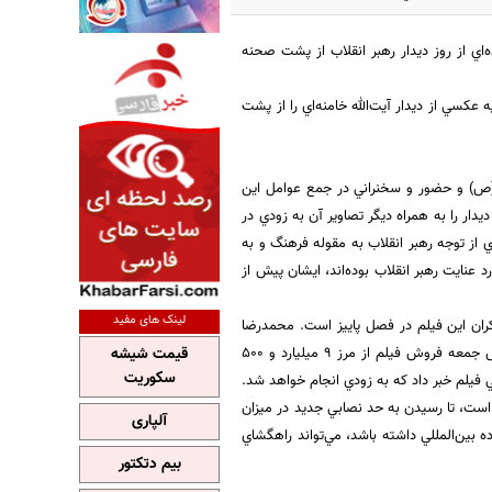
اي از روز ديدار رهبر انقلاب از پشت صحنه
ايت «Khamenei. ir» منتشر مي‌شود. اين نشريه عكسي از ديدار آيت‌الله خامنه‌اي را از پشت
ه(ص) و حضور و سخنراني در جمع عوامل اين
 اين ديدار را به همراه ديگر تصاوير آن به زودي در
نه‌اي از توجه رهبر انقلاب به مقوله فرهنگ و به
عنايت رهبر انقلاب بوده‌اند، ايشان پيش از
لینک های مفید
اكران اين فيلم در فصل پاييز است. محمدرضا
صابري، گفت: 16مهرماه در تهران و شهرستان بالاي 200 ميليون تومان فروش داشتيم كه با احتساب فروش جمعه فروش فيلم از مرز 9 ميليارد و 500
قیمت شیشه
سکوریت
فيلم خبر داد كه به زودي انجام خواهد شد.
 است، تا رسيدن به حد نصابي جديد در ميزان
آلپاری
ه بين‌المللي داشته باشد، مي‌تواند راهگشاي
بیم دتکتور