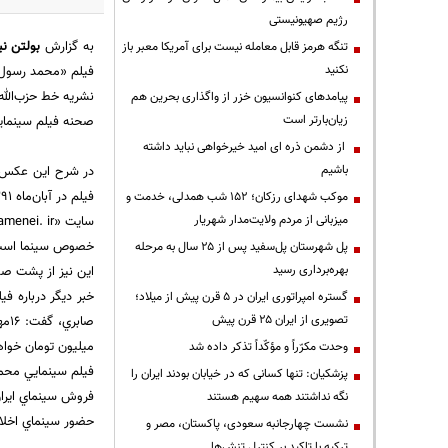
رژیم صهیونیستی
به گزارش
بولتن نی
تنگه هرمز قابل معامله نیست برای آمریکا معبر باز
نکنید
فيلم «محمد رسول‌
پیامدهای کنوانسیون خزر از واگذاری بحرین هم
زیان‌بارتر است
صحنه فيلم سينماي
از دشمن ذره ای امید خیرخواهی نباید داشته
باشیم
در شرح اين عكس آم
موکب شهدای رزکان؛ ۱۵۲ شب همدلی، خدمت و
میزبانی از مردم ولایت‌مدار شهریار
خصوص سينما است. ت
پل شهرستان پل‌سفید پس از ۲۵ سال به مرحله
بهره‌برداری رسید
اين نيز از پشت صح
خبر ديگر درباره ف
گستره امپراتوری ایران در ۵ قرن پیش از میلاد؛
تصویری از ایران ۲۵ قرن پیش
ميليون تومان خواه
وحدت مکرّراً و مؤکّداً تذکر داده شد
فيلم سينمايي محمد
پزشکیان: تنها کسانی که در خیابان بودند ایران را
فروش سينماي ايران 
نگه نداشتند همه سهیم هستند
حضور سينماي اخلاق
نشست چهارجانبه سعودی، پاکستان، مصر و
ترکیه با تاکید بر کنترل تنش‌ها