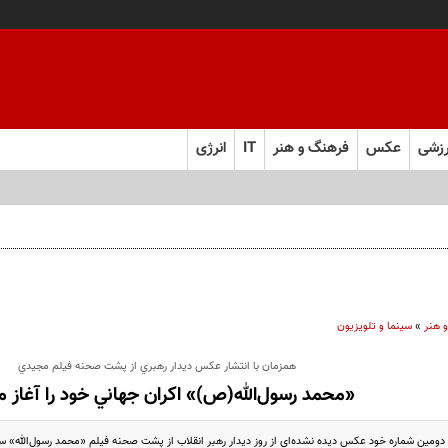
زشی
عکس
فرهنگ و هنر
IT
انرژی
 هنر
»
سینما و تلویزیون
همزمان با انتشار عكس ديدار رهبري از پشت صحنه فيلم مجيدي
«محمد رسول‌الله(ص)» اكران جهاني خود را آغاز م
 دومين شماره خود عكس ديده نشده‌اي از روز ديدار رهبر انقلاب از پشت صحنه فيلم «محمد رسول‌الله» 