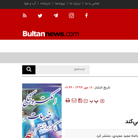
تماس با ما
|
درباره ما
|
پیوندها
|
خبرنامه
|
آب و هوا
تاریخ انتشار:
۱۸ مهر ۱۳۹۴ - ۰۶:۴۹
‍‍‍ پ
پ
ي‌كند
ساخته مجيد مجيدي، منتشر كرد.