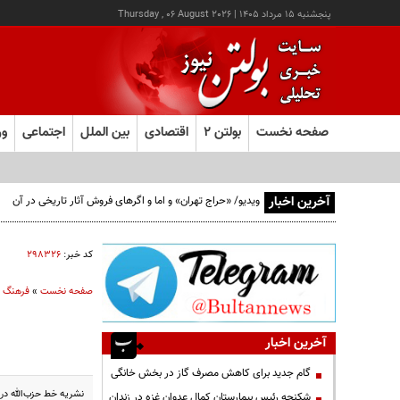
پنجشنبه ۱۵ مرداد ۱۴۰۵
|
Thursday , 06 August 2026
صفحه نخست
بولتن ۲
اقتصادی
بین الملل
اجتماعی
ور
آخرین اخبار
ویدیو/ «حراج تهران» و اما و اگرهای فروش آثار تاریخی در آن
کد خبر:
۲۹۸۳۲۶
صفحه نخست
»
فرهنگ و
آخرین اخبار
گام جدید برای کاهش مصرف گاز در بخش خانگی
نشريه خط حزب‌الله در
شکنجه رئیس بیمارستان کمال عدوان غزه در زندان