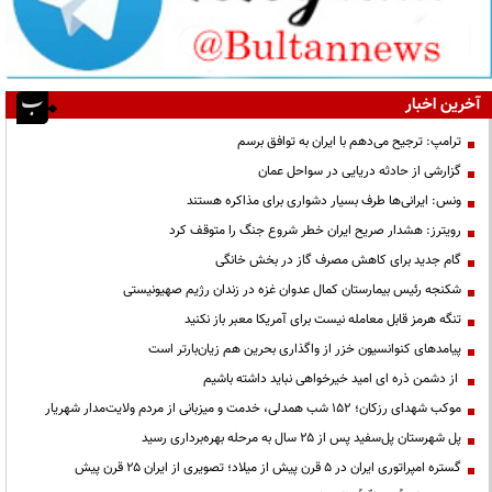
آخرین اخبار
ترامپ: ترجیح می‌دهم با ایران به توافق برسم
گزارشی از حادثه دریایی در سواحل عمان
ونس: ایرانی‌ها طرف بسیار دشواری برای مذاکره هستند
رویترز: هشدار صریح ایران خطر شروع جنگ را متوقف کرد
گام جدید برای کاهش مصرف گاز در بخش خانگی
شکنجه رئیس بیمارستان کمال عدوان غزه در زندان رژیم صهیونیستی
تنگه هرمز قابل معامله نیست برای آمریکا معبر باز نکنید
پیامدهای کنوانسیون خزر از واگذاری بحرین هم زیان‌بارتر است
از دشمن ذره ای امید خیرخواهی نباید داشته باشیم
موکب شهدای رزکان؛ ۱۵۲ شب همدلی، خدمت و میزبانی از مردم ولایت‌مدار شهریار
پل شهرستان پل‌سفید پس از ۲۵ سال به مرحله بهره‌برداری رسید
گستره امپراتوری ایران در ۵ قرن پیش از میلاد؛ تصویری از ایران ۲۵ قرن پیش