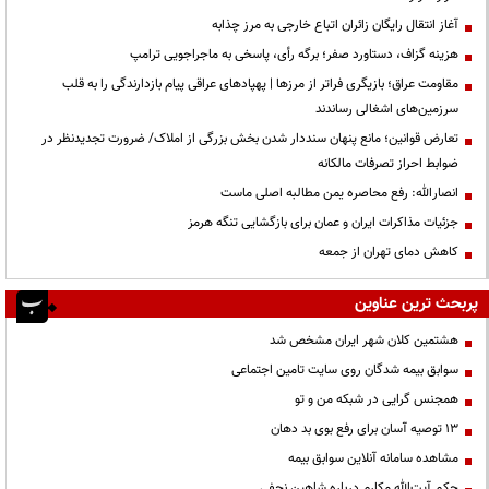
آغاز انتقال رایگان زائران اتباع خارجی به مرز چذابه
هزینه گزاف، دستاورد صفر؛ برگه رأی، پاسخی به ماجراجویی ترامپ
مقاومت عراق؛ بازیگری فراتر از مرزها | پهپادهای عراقی پیام بازدارندگی را به قلب
سرزمین‌های اشغالی رساندند
تعارض قوانین؛ مانع پنهان سنددار شدن بخش بزرگی از املاک/ ضرورت تجدیدنظر در
ضوابط احراز تصرفات مالکانه
انصارالله: رفع محاصره یمن مطالبه اصلی ماست
جزئیات مذاکرات ایران و عمان برای بازگشایی تنگه هرمز
کاهش دمای تهران از جمعه
پربحث ترین عناوین
هشتمین کلان شهر ایران مشخص شد
سوابق بیمه شدگان روی سایت تامین اجتماعی
همجنس گرایی در شبکه من و تو
13 توصیه آسان برای رفع بوی بد دهان
مشاهده سامانه آنلاين سوابق بیمه
حكم آيت‌الله مكارم درباره شاهين نجفي