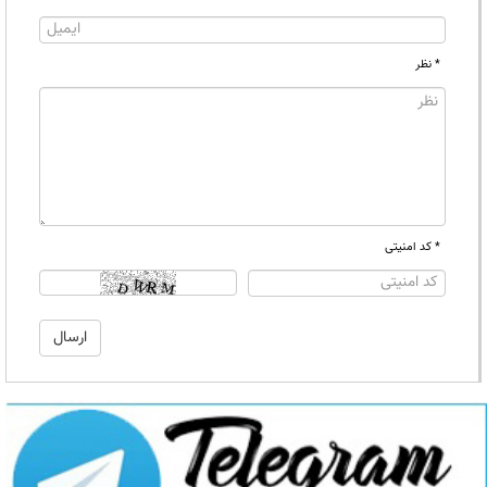
* نظر
* کد امنیتی