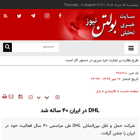
پنجشنبه ۱۵ مرداد ۱۴۰۵
|
Thursday , 06 August 2026
از
و
ته
طرح نظارت بر تجارت خرد مرزی در دستور کار است
ن
نو
کد خبر:
۲۹۸۳۰۰
تاریخ انتشار:
۱۷ مهر ۱۳۹۴ - ۲۳:۴۲
صفحه نخست
»
اقتصادی
»
بازار
‍‍‍ پ
پ
DHL در ایران 40 ساله شد
شرکت حمل و نقل بین‌المللی DHL طی مراسمی 40 سال فعالیت خود در
ایران را جشن گرفت.