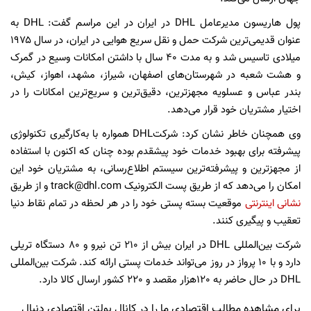
پول هاریسون مدیرعامل DHL در ایران در این مراسم گفت:‌ DHL به
عنوان قدیمی‌ترین شرکت حمل و نقل سریع هوایی در ایران، در سال ۱۹۷۵
میلادی تاسیس شد و به مدت 40 سال با داشتن امکانات وسیع در گمرک
و هشت شعبه در شهرستان‌های اصفهان، شیراز، مشهد، اهواز، کیش،
بندر عباس و عسلویه مجهزترین، دقیق‌ترین و سریع‌ترین امکانات را در
اختیار مشتریان خود قرار می‌دهد.
وی همچنان خاطر نشان کرد: شرکتDHL همواره با به‌کارگیری تکنولوژی
پیشرفته برای بهبود خدمات خود پیشقدم بوده چنان که اکنون با استفاده
از مجهزترین و پیشرفته‌ترین سیستم اطلاع‌رسانی، به مشتریان خود این
امکان را می‌دهد که از طریق پست الکترونیک track@dhl.com و از طریق
نشانی اینترنتی
موقعیت بسته پستی خود را در هر لحظه در تمام نقاط دنیا
تعقیب و پیگیری کنند.
شرکت بین‌المللی DHL در ایران بیش از 210 تن نیرو و 80 دستگاه تریلی
دارد و با 10 پرواز در روز می‌تواند خدمات پستی ارائه کند. شرکت بین‌المللی
DHL در حال حاضر به 120هزار مقصد و 220 کشور ارسال کالا دارد.
برای مشاهده مطالب اقتصادی ما را در کانال بولتن اقتصادی دنبال