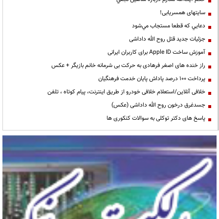
سایتهای همسریابی!
دعايي كه قطعا مستجاب مي‌شود
جزئیات جدید قتل روح الله داداشی
آموزش ساخت Apple ID برای کاربران ایرانی
راز خنده های اصغر فرهادی به حرکت بی شرمانه خانم بازیگر + عکس
پرداخت ۱۰۰ درصد پاداش پایان خدمت فرهنگیان
خلافی آنلاین/استعلام خلافی خودرو از طریق اینترنت، پیام کوتاه ، تلفن
جسدغرق درخون روح الله داداشی (عکس)
پاسخ های دکتر توکلی به سوالات کنکوری ها