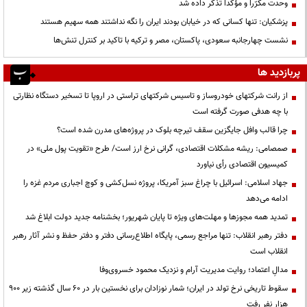
وحدت مکرّراً و مؤکّداً تذکر داده شد
پزشکیان: تنها کسانی که در خیابان بودند ایران را نگه نداشتند همه سهیم هستند
نشست چهارجانبه سعودی، پاکستان، مصر و ترکیه با تاکید بر کنترل تنش‌ها
پربازدید ها
از رانت‌ شرکتهای خودروساز و تاسیس شرکتهای تراستی در اروپا تا تسخیر دستگاه نظارتی
با چه هدفی صورت گرفته است
چرا قالب وافل جایگزین سقف تیرچه بلوک در پروژه‌های مدرن شده است؟
صمصامی: ریشه مشکلات اقتصادی، گرانی نرخ ارز است/ طرح «تقویت پول ملی» در
کمیسیون اقتصادی رأی نیاورد
جهاد اسلامی: اسرائیل با چراغ سبز آمریکا، پروژه نسل‌کشی و کوچ اجباری مردم غزه را
ادامه می‌دهد
تمدید همه مجوزها و مهلت‌های ویژه تا پایان شهریور؛ بخشنامه جدید دولت ابلاغ شد
دفتر رهبر انقلاب: تنها مراجع رسمی، پایگاه اطلاع‌رسانی دفتر و دفتر حفظ و نشر آثار رهبر
انقلاب است
مدالِ اعتماد؛ روایت مدیریت آرام و نزدیک محمود خسروی‌وفا
سقوط تاریخی نرخ تولد در ایران؛ شمار نوزادان برای نخستین بار در ۶۰ سال گذشته زیر ۹۰۰
هزار نفر رفت