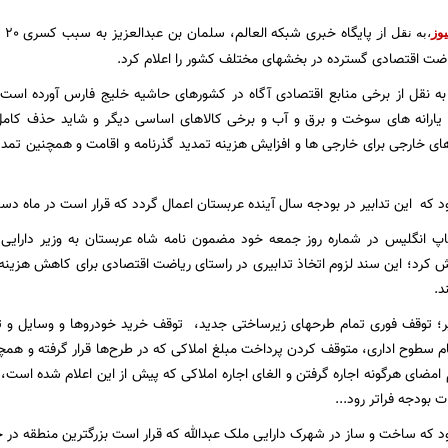
پا
یوز
،به نقل از
اضت اقتصادی گسترده در بخشهای مختلف کشور را اعلام کرد.
وم به نقل از برخی منابع اقتصادی آگاه در کشورهای حاشیه خلیج فارس آورده ا
ارانه های سوخت و برق و آب و برخی کالاهای اساسی دیگر و شاید حذف کامل آ
های خارجی برای خارجی ها و افزایش هزینه تمدید گذرنامه و اقامت و همچنین تمدید
که این تدابیر در بودجه سال آینده عربستان اعمال گردد که قرار است در ماه دسا
چاپ انگلیس در شماره روز جمعه خود مضمون نامه شاه عربستان به وزیر دارایی 
28.0 را فاش کرد؛ این سند لزوم اتخاذ تدابیری در راستای ریاضت اقتصادی برای کاهش هز
د.
بیر؛ توقف فوری تمام طرحهای زیرساختی جدید، توقف خرید خودروها و وسایل و ت
ام سطوح اداری، متوقف کردن پرداخت مبلغ املاکی که در طرح‌ها قرار گرفته و همچنی
مضای هرگونه اجاره گرفتن و الغای اجاره املاکی که پیش از این اعلام شده است، پ
که ساخت و ساز در شهرک دارایی ملک عبدالله که قرار است بزرگترین منطقه در خاو