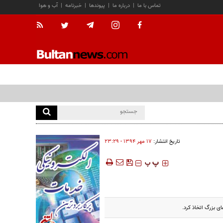
تماس با ما
|
درباره ما
|
پیوندها
|
خبرنامه
|
آب و هوا
تاریخ انتشار:
۱۷ مهر ۱۳۹۴ - ۲۳:۲۹
‍‍‍ پ
پ
ی بزرگ اتخاذ کرد.