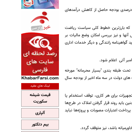
یگاه خبری شبکه العالم، سلمان بن عبدالعزیز به سبب کسری 20 درصدی بودجه حاصل از کاهش درآمدهای
ست که بارزترین خطوط کلی سیاست ریاضت
نها و نیز بررسی امکان وضع مالیات بر
 گواهینامه رانندگی و دیگر خدمات اداری
مبر آتی اعلام شود.
تحت طبقه بندی "بسیار محرمانه" مورخه
ینه های دولت در سه ماه اخیر از بودجه سال
لینک های مفید
قیمت شیشه
جهیزات برای هر کاری، توقف استخدام یا
سکوریت
ن باید روند قرار گرفتن املاک در طرح‌ها
رداخت اعتبارات مصوبات و پروژه‌ها نباید
آلپاری
بیم دتکتور
رمیانه باشد، نیز متوقف گردد.