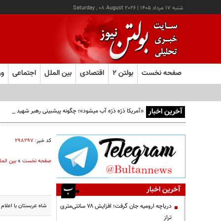
شنبه ۱۷ مرداد ۱۴۰۵
|
Saturday , 08 August 2026
صفحه نخست
بولتن ۲
اقتصادی
بین الملل
اجتماعی
ور
آخرین اخبار
«آمریکا ذرّه ذرّه آب میشود»؛ چگونه پیشبینی رهبر شهید از افو
کد خبر:
۲۹۸۲۹۷
صفحه نخست
»
بین المل
آخرین اخبار
شاه عربستان با اعلام
دریاچه ارومیه جان گرفت؛ افزایش ۷۸ سانتی‌متری
تراز