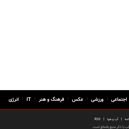
اجتماعی
|
ورزشی
|
عکس
|
فرهنگ و هنر
|
IT
|
انرژی
|
|
امه
آب و هوا
RSS
 با ذکر منبع بلامانع است.