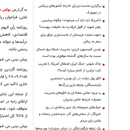
برگزاری نشست وزرای خارجه کشورهای بریکس
به گزارش
بولتن ن
در نیویورک
نفتی، فراخوان ری
«آمریکا ذرّه ذرّه آب میشود»؛ چگونه پیشبینی
روزنامه رأی الی
رهبر شهید از افول ابرقدرت به حقیقت پیوست؟
اقتصادی، کاهش ی
دعوت مجدد عربستان از نخست‌وزیر عراق برای
درآمدها و حواله 
سفر به ریاض
رسمی باشد.
رئیس کمیسیون انرژی: مدیریت شبکه برق امسال
نسبت به سال‌های گذشته موفق‌تر بوده است
پیش بینی می شود 
چاک شومر: جنگ ایران اشتغال آمریکا را تخریب
روزنامه گاردین 
کرد؛ ترامپ از کدام سیاره آمده؟!
9.2015
اتاق پول دولت در دل بورس؛ مستمری
جاری تاکید می کن
بازنشستگان، وثیقه بازی بزرگ‌ها
رد ورود تمامی معتادان به اتاق‌های مدیریت
از جمله این تدا
مصرف؛ شرایط خاص پذیرش
ارتقای رتبه در تم
حرف‌های صمیمانه یک تیم رسانه‌ای در روز
متوقف شود، عدم ا
خبرنگار؛ از سختی‌های کار، ندیده‌شدن زحمات و
از 25% کل اعتبارات بودجه فراتر رود...
ماندن پای مردم
پیش بینی می شود 
یک رابطه شگفت‌انگیز در دنیای حشرات؛ مورچه‌ها