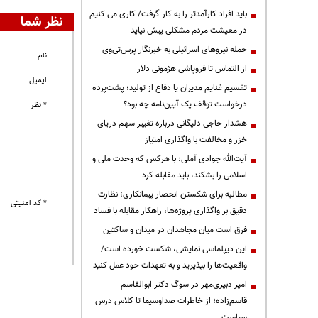
باید افراد کارآمدتر را به کار گرفت/ کاری می کنیم
نظر شما
در معیشت مردم مشکلی پیش نیاید
حمله نیروهای اسرائیلی به خبرنگار پرس‌تی‌وی
نام
از التماس تا فروپاشی هژمونی دلار
ایمیل
تقسیم غنایم مدیران یا دفاع از تولید؛ پشت‌پرده
درخواست توقف یک آیین‌نامه چه بود؟
* نظر
هشدار حاجی دلیگانی درباره تغییر سهم دریای
خزر و مخالفت با واگذاری امتیاز
آیت‌الله جوادی آملی: با هرکس که وحدت ملی و
اسلامی را بشکند، باید مقابله کرد
مطالبه برای شکستن انحصار پیمانکاری؛ نظارت
* کد امنیتی
دقیق بر واگذاری پروژه‌ها، راهکار مقابله با فساد
فرق است میان مجاهدان در میدان و ساکتین
این دیپلماسی نمایشی، شکست خورده است/
واقعیت‌ها را بپذیرید و به تعهدات خود عمل کنید
امیر دبیری‌مهر در سوگ دکتر ابوالقاسم
قاسم‌زاده؛ از خاطرات صداوسیما تا کلاس درس
سیاست