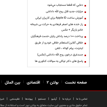
دعايي كه قطعا مستجاب مي‌شود
جزئیات جدید قتل روح الله داداشی
آموزش ساخت Apple ID برای کاربران ایرانی
راز خنده های اصغر فرهادی به حرکت بی شرمانه
خانم بازیگر + عکس
پرداخت ۱۰۰ درصد پاداش پایان خدمت فرهنگیان
خلافی آنلاین/استعلام خلافی خودرو از طریق
اینترنت، پیام کوتاه ، تلفن
جسدغرق درخون روح الله داداشی (عکس)
پاسخ های دکتر توکلی به سوالات کنکوری ها
صفحه نخست
|
بولتن ۲
|
اقتصادی
|
بین الملل
|
|
|
|
|
|
|
تماس با ما
درباره ما
آرشیو
جستجو
پیوندها
نظرسنجی
خبرن
تمام حقوق مادی و معنوی این سایت متعلق به بولتن نیوز است و استفاده از مطالب