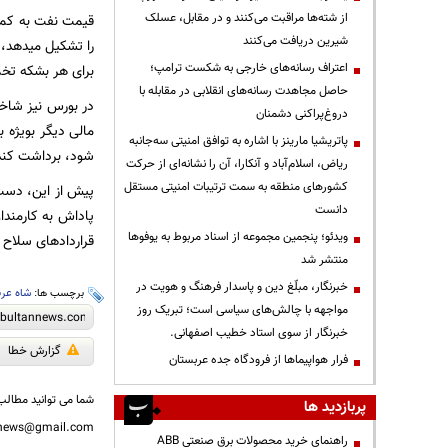
از شته‌ها مراقبت می‌کنند و در مقابل، عسلک
شیرین دریافت می‌کنند
اعتراف رسانه‌های خارجی به شکست ترامپ؛
برای هر بشکه تخ
حاصل مجاهدت رسانه‌های انقلابی در مقابله با
دروغ‌پراکنی دشمنان
پاتریشیا مارینز با اشاره به توافق امنیتی سه‌جانبه
شود، برداشت کند
ریاض، اسلام‌آباد و آنکارا، آن را نشانه‌ای از حرکت
کشورهای منطقه به سمت ترتیبات امنیتی مستقل
پیش از این، دست 
دانست
ویدئو؛ پنجمین مجموعه از اسناد مربوط به یوفوها
قراردادهای سلاح 
منتشر شد
خبرنگار، مبلّغ دین و پاسدار فرهنگ و هویت در
برچسب ها:
شاه عرب
مواجهه با چالش‌های سیاسی است؛ تبریک روز
خبرنگار از سوی استاد خطیب اصفهانی.
گزارش خطا
فرار هواپیماها از فرودگاه جده عربستان
شما می توانید مطالب 
پربازدید ها
nnews@gmail.com
راهنمای خرید محصولات برق صنعتی ABB