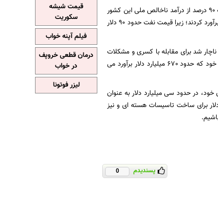
قیمت شیشه
قیمت نفت به کمتر از 50 دلار برای هر بشکه کاهش یافت که این امر درآمدهای نفتی عربستان را که 90 درصد از درآمد ناخالص ملی این کشور
سکوریت
را تشکیل میدهد، تقریبا به نصف رساند. برخی نیز کسری بودجه سال جاری را حدود 130 میلیارد دلار برآورد کردند؛ زیرا قیمت نفت حدود 90 دلار
فیلم آپنه خواب
کاهش یافت و دولت سعودی ناچار شد برای مقابله با کسری و مشکلات
درمان قطعی خروپف
مالی دیگر بویژه بودجه های سنگین جنگ در یمن و سوریه، تا حدود 75 میلیارد دلار از ذخایر مالی خود که حدود 670 میلیارد دلار برآورد می
در خواب
لیزر فوتونا
خود، در حدود سی میلیارد دلار به عنوان
عربستان پرداخت کرد. همچنین قراردادهایی به ارزش حدود 20 میلیارد دلار برای ساخت تاسیسات هسته ای و نیز
اشیم.
پسندیدم
0