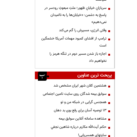
سربازانِ خیابانِ ظهور؛ ملتِ مبعوثِ رودسر در
پاسخ به دشمن: «خیابان‌ها را به ناامیدان
نمی‌دهیم»
وقتی انرژی، مسیرش را گم می‌کند
ترامپ از افشای کمبود مهمات آمریکا خشمگین
است
اجازه باز شدن مسیر دوم در تنگه هرمز را
نخواهیم داد
پربحث ترین عناوین
هشتمین کلان شهر ایران مشخص شد
سوابق بیمه شدگان روی سایت تامین اجتماعی
همجنس گرایی در شبکه من و تو
13 توصیه آسان برای رفع بوی بد دهان
مشاهده سامانه آنلاين سوابق بیمه
حكم آيت‌الله مكارم درباره شاهين نجفي
سایتهای همسریابی!