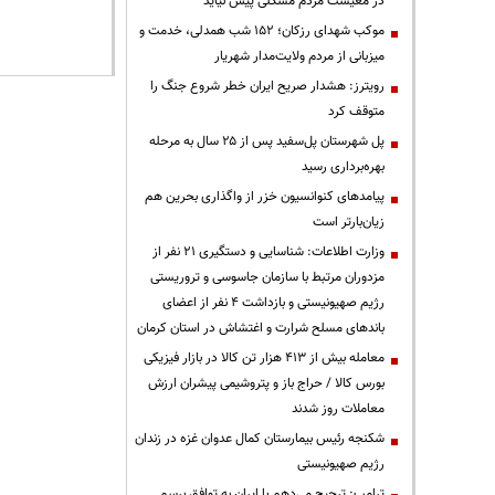
در معیشت مردم مشکلی پیش نیاید
موکب شهدای رزکان؛ ۱۵۲ شب همدلی، خدمت و
میزبانی از مردم ولایت‌مدار شهریار
رویترز: هشدار صریح ایران خطر شروع جنگ را
متوقف کرد
پل شهرستان پل‌سفید پس از ۲۵ سال به مرحله
بهره‌برداری رسید
پیامدهای کنوانسیون خزر از واگذاری بحرین هم
زیان‌بارتر است
وزارت اطلاعات: شناسایی و دستگیری ۲۱ نفر از
مزدوران مرتبط با سازمان جاسوسی و تروریستی
رژیم صهیونیستی و بازداشت ۴ نفر از اعضای
باندهای مسلح شرارت و اغتشاش در استان کرمان
معامله بیش از ۴۱۳ هزار تن کالا در بازار فیزیکی
بورس کالا / حراج باز و پتروشیمی پیشران ارزش
معاملات روز شدند
شکنجه رئیس بیمارستان کمال عدوان غزه در زندان
رژیم صهیونیستی
ترامپ: ترجیح می‌دهم با ایران به توافق برسم