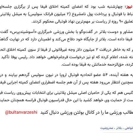
نیوز
؛ چهارشنبه شب بود که اعضای کمیته اخلاق فیفا پس از برگزاری جلسه‌ای 
فوتبالی محکوم کردند.
مشاور و دوست بلاتر در گفت‌و‌گو با بخش ورزشی خبرگزاری «آسوشیتدپرس» گفت
 فیفا داده است. بلاتر از جایگاه خود دفاع می‌کند و اطمینان دارد که در نهایت گناهک
ته شده، اعلام کرده که او نیز درخواست فرجام‌خواهی خواهد داد. رئیس یوفا تأکید
رده، حق‌الزحمه خدماتش به فیفا بوده است.
قرار است پنجشنبه هفته آینده، 54 عضو اتحادیه فوتبال اروپا در نیون سوئیس گرد
 همچنین انتظار می‌رود هفته پس از آن هم جلسه اضطراری اعضای کمیته اجرایی فیفا
نگلیس هم که یکی از حامیان اصلی میشل پلاتینی برای انتخابات پیش‌روی ریاست فیف
ست از حمایت وی خواهد کشید با این حال فدراسیون فوتبال فرانسه همچنان حمایت خ
لب ورزشی ما را در کانال بولتن ورزشی دنبال کنید
bultanvarzeshi@
خواهی
،
بلاتر
،
محرومیت