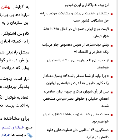
ارز بود، نه واگذاری ایران‌خودرو
به گزارش
بولتن 
پزشکیان: خدمت بی‌منت و مشارکت مردمی، پایه
حل مشکلات کشور است
این سازمان را به تعلیق 90 روزه از ریاست بر مهم‌ترین نهاد 
قیمت‌ برنج ایرانی همچنان در کانال ۴۵۰ تا ۵۵۰
کلاوس اشتولکر، 
هزار تومان
را به کمیته اخلاق
وقتی دیتاسنترها از هوش مصنوعی جلو می‌زنند؛
زنگ خطر برای اقتصاد AI
برایش در نظر گرف
از خبرسازی تا جریان‌سازی نقشه راه مدیران
پولی که دریافت ک
هوشمند
«چرا نباید از شما متنفر باشند؟»؛ پاسخ معنادار
یک کاربر خارجی به قدرت و توانمندی ایرانیان
یکدیگر بپردازند.
پس از رأی شورای مرکزی جبهه ایران اسلامی؛
اتحادیه فوتبال ا
اعضای حقیقی و حقوقی دفتر سیاسی مشخص
به اثبات برسد، د
شدند
بسنت مدعی شد: به زودی شاهد توافق با ایران
برای مشاهده مطا
خواهیم بود
منبع:
خبرگزاری تسنیم
دستگیری ۱۰۴ مظنون طی عملیات‌هایی علیه
برچسب ها:
فرجام 
داعش در ترکیه