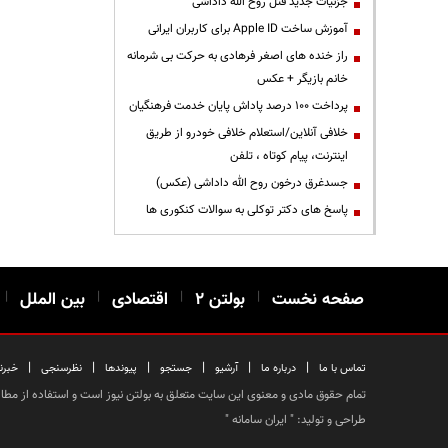
جزئیات جدید قتل روح الله داداشی
آموزش ساخت Apple ID برای کاربران ایرانی
راز خنده های اصغر فرهادی به حرکت بی شرمانه
خانم بازیگر + عکس
پرداخت ۱۰۰ درصد پاداش پایان خدمت فرهنگیان
خلافی آنلاین/استعلام خلافی خودرو از طریق
اینترنت، پیام کوتاه ، تلفن
جسدغرق درخون روح الله داداشی (عکس)
پاسخ های دکتر توکلی به سوالات کنکوری ها
صفحه نخست
|
بولتن ۲
|
اقتصادی
|
بین الملل
|
|
|
|
|
|
|
تماس با ما
درباره ما
آرشیو
جستجو
پیوندها
نظرسنجی
خبرن
تمام حقوق مادی و معنوی این سایت متعلق به بولتن نیوز است و استفاده از مطالب
طراحی و تولید: "
ایران سامانه
"