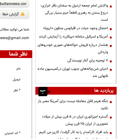
واکنش امام جمعه اردبیل به سخنان باقر خرازی:
دروغ بستن به رهبری قطعاً جرم بسیار بزرگی
گزارش خطا
است
احتمال وجود حیات در اقیانوس مدفون «اروپا»
شما می توانید مطالب 
آمریکا و اسرائیل سامانه «پیکان» را آزمایش کردند
nnews@gmail.com
هشدار درباره فروش حواله‌های صوری خودروهای
وارداتی
نظر شما
۷ توصیه برای آغاز نویسندگی
احیای شن‌چاله‌های جنوب تهران درکمیسیون ماده
نام
۵نهایی شد
ایمیل
پربازدید ها
* نظر
تنگه هرمز قابل معامله نیست برای آمریکا معبر باز
نکنید
گستره امپراتوری ایران در ۵ قرن پیش از میلاد؛
تصویری از ایران ۲۵ قرن پیش
باید افراد کارآمدتر را به کار گرفت/ کاری می کنیم
* کد امنیتی