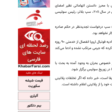
با محرز دانستن اتهاماتی نظیر امضای
قراردادهایی بی‌ارتباط با فوتبال و پرداخت پول نامشروع (2 میلیون فرانک سوئیس) به میشل پلاتینی در سال 2011، سپ بلاتر، رئیس سوئیسی
: سپ درخواست تجدیدنظر در حکم صادره
ار نخواهد بود.
میشل پلاتینی هم که به خاطر دریافت 2 میلیون دلار وجه غیرقانونی از فیفا از سوی کمیته اخلاق اتحادیه فوتبال اروپا انفصال از خدمتی 90 روزه
 کرده که جرمی مرتکب نشده و ادعا می‌کند
هم بیایند و در خصوص بحران به وجود آمده به بحث با
 در زوریخ سوئیس برگزار شود.
لینک های مفید
ا است، خبر داده که اگر تخلفات پلاتینی
قیمت شیشه
ود را از پلاتینی اعلام داشته است.
سکوریت
آلپاری
بیم دتکتور