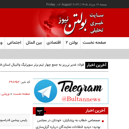
جمعه ۱۶ مرداد ۱۴۰۵
|
Friday , 07 August 2026
صفحه نخست
بولتن ۲
اقتصادی
بین الملل
اجتماعی
ور
آخرین اخبار
فولاد غدیر نی‌ریز به جمع چهار تیم برتر سوپرلیگ والیبال استان
کد خبر:
۲۹۸۲۵۲
صفحه نخست
»
ورزشی
»
آخرین اخبار
رئیس پیشین فدراسیون جهانی فیفا د
صمصامی خطاب به پزشکیان: خودتان در مجلس
بودید؛ دیدید انتقادات نمایندگان درباره گران‌سازی