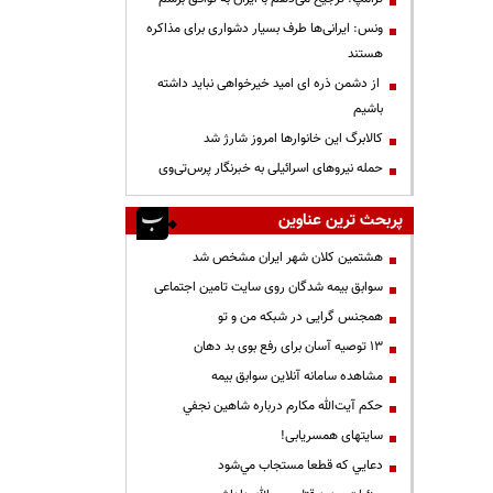
ونس: ایرانی‌ها طرف بسیار دشواری برای مذاکره
هستند
از دشمن ذره ای امید خیرخواهی نباید داشته
باشیم
کالابرگ این خانوارها امروز شارژ شد
حمله نیروهای اسرائیلی به خبرنگار پرس‌تی‌وی
پربحث ترین عناوین
هشتمین کلان شهر ایران مشخص شد
سوابق بیمه شدگان روی سایت تامین اجتماعی
همجنس گرایی در شبکه من و تو
13 توصیه آسان برای رفع بوی بد دهان
مشاهده سامانه آنلاين سوابق بیمه
حكم آيت‌الله مكارم درباره شاهين نجفي
سایتهای همسریابی!
دعايي كه قطعا مستجاب مي‌شود