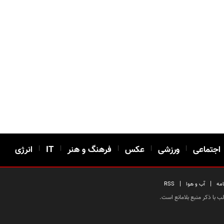
اجتماعی
|
ورزشی
|
عکس
|
فرهنگ و هنر
|
IT
|
انرژی
|
|
امه
آب و هوا
RSS
 با ذکر منبع بلامانع است.