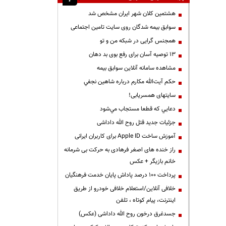
هشتمین کلان شهر ایران مشخص شد
سوابق بیمه شدگان روی سایت تامین اجتماعی
همجنس گرایی در شبکه من و تو
13 توصیه آسان برای رفع بوی بد دهان
مشاهده سامانه آنلاين سوابق بیمه
حكم آيت‌الله مكارم درباره شاهين نجفي
سایتهای همسریابی!
دعايي كه قطعا مستجاب مي‌شود
جزئیات جدید قتل روح الله داداشی
آموزش ساخت Apple ID برای کاربران ایرانی
راز خنده های اصغر فرهادی به حرکت بی شرمانه
خانم بازیگر + عکس
پرداخت ۱۰۰ درصد پاداش پایان خدمت فرهنگیان
خلافی آنلاین/استعلام خلافی خودرو از طریق
اینترنت، پیام کوتاه ، تلفن
جسدغرق درخون روح الله داداشی (عکس)