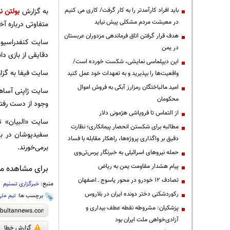
باید افراد کارآمدتر را به کار گرفت/ کاری می کنیم
به گزارش
بولتن نی
در معیشت مردم مشکلی پیش نیاید
متفاوتی درباره آخ
هدف قرار گرفتن اتاق‌ فرماندهی مزدوران عربستان
در یمن
دقایقی از بازی دا
این دیپلماسی نمایشی، شکست خورده است/
سایت فیفا به گزا
واقعیت‌ها را بپذیرید و به تعهدات خود عمل کنید
امید مالباختگان رمزارز آبکی به فروش اموال
سایت ژاپنی آساهی
محکومان
وجود از دست رفتن 2 امتیاز برای هر دو تیم، تیم‌های دیگر گروه کوچک‌ترین شانسی برای صعود از 
از التماس تا فروپاشی هژمونی دلار
سایت «البیان» ت
مطالبه برای شکستن انحصار پیمانکاری؛ نظارت
سفیدپوشان در با
دقیق بر واگذاری پروژه‌ها، راهکار مقابله با فساد
برمی‌خورند.
حمله نیروهای اسرائیلی به خبرنگار پرس‌تی‌وی
پیام هشدار مقاومت یمن به ریاض
برای مشاهده مطا
تصادف ۱۲ خودرو در محور یاسوج ـ اصفهان
منبع:
خبرگزاری تسنیم
رکوردشکنی دختر دونده ایران در بلاروس
برچسب ها:
تیم ملی
پزشکیان: مشروطه نقطه عطف بیداری و
آزادی‌خواهی ملت ایران بود
گزارش خطا