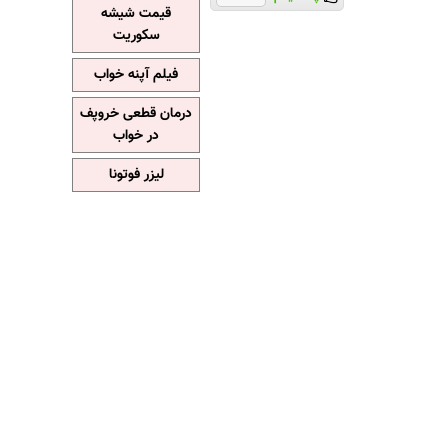
قیمت شیشه
سکوریت
فیلم آپنه خواب
درمان قطعی خروپف
در خواب
لیزر فوتونا