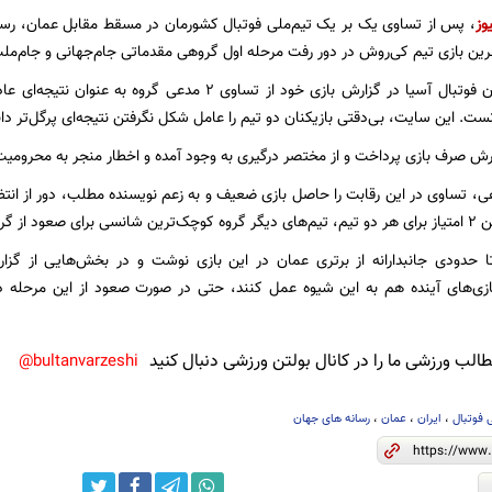
وز
، پس از تساوی یک بر یک تیم‌ملی فوتبال کشورمان در مسقط مقابل عمان، رسا
رین بازی تیم کی‌روش در دور رفت مرحله اول گروهی مقدماتی جام‌جهانی و جام‌ملت‌ه
سایت کنفدراسیون فوتبال آسیا در گزارش بازی خود از تساوی 2 م
نست. این سایت، بی‌دقتی بازیکنان دو تیم را عامل شکل نگرفتن نتیجه‌ای پرگل‌تر د
رش صرف بازی پرداخت و از مختصر درگیری به وجود آمده و اخطار منجر به محرومیت طا
، تساوی در این رقابت را حاصل بازی ضعیف و به زعم نویسنده مطلب، دور از انتظ
گروه ندارند.
ا حدودی جانبدارانه از برتری عمان در این بازی نوشت و در بخش‌هایی از گز
زی‌های آینده هم به این شیوه عمل کنند، حتی در صورت صعود از این مرحله د
لب ورزشی ما را در کانال بولتن ورزشی دنبال کنید
bultanvarzeshi@
 فوتبال
،
ایران
،
عمان
،
رسانه های جهان