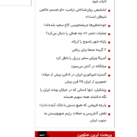
اثبات شود
تشخیص روان‌شناختی ترامپ: «او تجسم خالص
شیطان است!»
خودتحقیرها عریضه‌نویس کاخ سفید شده‌اند!
عملیات «نصر ۷» چه هدفی را دنبال می‌کرد؟
زلزله شهر یاسوج را لرزاند
۲ گزینه صنعا برای ریاض
آمریکا ویزای سفیر برزیل را باطل کرد
میانکاله در آتش می‌سوزد
گستره امپراتوری ایران در ۵ قرن پیش از میلاد؛
تصویری از ایران ۲۵ قرن پیش
پزشکیان: تنها کسانی که در خیابان بودند ایران را
نگه نداشتند همه سهیم هستند
پارچه فروشی که هیچ نسبتی با بانک آینده ندارد!
نقض آتش‌بس و حملات رژیم صهیونیستی به
جنوب لبنان
پربحث ترین عناوین