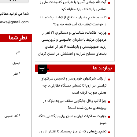
آیت‌الله جوادی آملی: با هرکس که وحدت ملی و
اسلامی را بشکند، باید مقابله کرد
شما می توانید مطالب 
تقسیم غنایم مدیران یا دفاع از تولید؛ پشت‌پرده
nnews@gmail.com
درخواست توقف یک آیین‌نامه چه بود؟
وزارت اطلاعات: شناسایی و دستگیری ۲۱ نفر از
نظر شما
مزدوران مرتبط با سازمان جاسوسی و تروریستی
رژیم صهیونیستی و بازداشت ۴ نفر از اعضای
نام
باندهای مسلح شرارت و اغتشاش در استان کرمان
ایمیل
پربازدید ها
* نظر
از رانت‌ شرکتهای خودروساز و تاسیس شرکتهای
تراستی در اروپا تا تسخیر دستگاه نظارتی با چه
هدفی صورت گرفته است
چرا قالب وافل جایگزین سقف تیرچه بلوک در
پروژه‌های مدرن شده است؟
جزئیات مذاکرات ایران و عمان برای بازگشایی تنگه
* کد امنیتی
هرمز
تخم‌مرغ‌هایی که در مرز پوسیدند تا اقتدار اداری