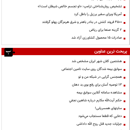
تشخیص روان‌شناختی ترامپ: «او تجسم خالص شیطان است!»
آمریکا ویزای سفیر برزیل را باطل کرد
۴۵۰۰ فروند کشتی در بنادر باهنر و شرق هرمزگان پهلو گرفتند
۲ گزینه صنعا برای ریاض
صادرات ۱۵ محصول کشاورزی آزاد شد
پربحث ترین عناوین
هشتمین کلان شهر ایران مشخص شد
سوابق بیمه شدگان روی سایت تامین اجتماعی
همجنس گرایی در شبکه من و تو
13 توصیه آسان برای رفع بوی بد دهان
مشاهده سامانه آنلاين سوابق بیمه
حكم آيت‌الله مكارم درباره شاهين نجفي
سایتهای همسریابی!
دعايي كه قطعا مستجاب مي‌شود
جزئیات جدید قتل روح الله داداشی