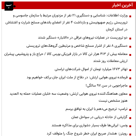
آخرین اخبار
وزارت اطلاعات: شناسایی و دستگیری ۲۱ نفر از مزدوران مرتبط با سازمان جاسوسی و
تروریستی رژیم صهیونیستی و بازداشت ۴ نفر از اعضای باندهای مسلح شرارت و اغتشاش
در استان کرمان
دو تروریست در عملیات نیروهای عراقی در «الانبار» دستگیر شدند
دستگیری ۸ نفر از اشرار مسلح شاخص و مرتبطین گروهک‌های تروریستی
معامله بیش از ۴۱۳ هزار تن کالا در بازار فیزیکی بورس کالا / حراج باز و پتروشیمی پیشران
ارزش معاملات روز شدند
تهاتر ۱۶۷۳ میلیارد تومان از اموال شرکت‌های تراستی
فرمانده نیروی هوایی ارتش: در دفاع از ملت ایران جان برکف خواهیم بود
ماجراجویی در سن ۹۷ سالگی!
معاون هماهنگ‌کننده نیروی هوایی ارتش: وضعیت سه خلبان عملیات حمله به العدید
هنوز مشخص نیست
ترامپ: ترجیح می‌دهم با ایران به توافق برسم
گزارشی از حادثه دریایی در سواحل عمان
ونس: ایرانی‌ها طرف بسیار دشواری برای مذاکره هستند
رویترز: هشدار صریح ایران خطر شروع جنگ را متوقف کرد