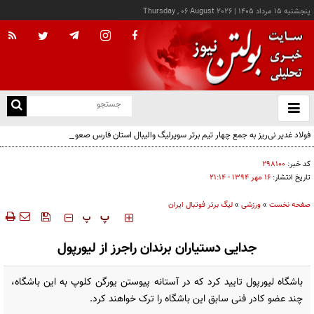
پنجشنبه ۱۵ مرداد ۱۴۰۵
|
Thursday , 06 August 2026
از
و
ته
فولاد غدیر نی‌ریز به جمع چهار تیم برتر سوپرلیگ والیبال استان فارس صعود کرد
ن
نو
کد خبر:
۲۹۸۱۰۰
تاریخ انتشار:
۱۶ مهر ۱۳۹۴ - ۲۱:۱۴
صفحه نخست
»
ورزشی
»
لیگ برتر فوتبال ایران
‍‍‍ پ
پ
جدایی دستیاران برندان راجرز از لیورپول
باشگاه لیورپول تایید کرد که در آستانه پیوستن یورگن کلوپ به این باشگاه،
چند عضو کادر فنی سابق این ‏باشگاه را ترک خواهند کرد.‏