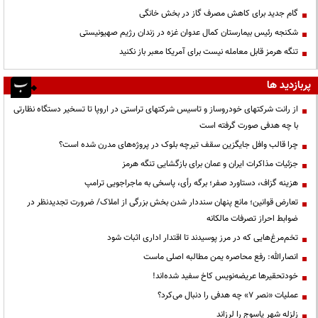
گام جدید برای کاهش مصرف گاز در بخش خانگی
شکنجه رئیس بیمارستان کمال عدوان غزه در زندان رژیم صهیونیستی
تنگه هرمز قابل معامله نیست برای آمریکا معبر باز نکنید
پربازدید ها
از رانت‌ شرکتهای خودروساز و تاسیس شرکتهای تراستی در اروپا تا تسخیر دستگاه نظارتی
با چه هدفی صورت گرفته است
چرا قالب وافل جایگزین سقف تیرچه بلوک در پروژه‌های مدرن شده است؟
جزئیات مذاکرات ایران و عمان برای بازگشایی تنگه هرمز
هزینه گزاف، دستاورد صفر؛ برگه رأی، پاسخی به ماجراجویی ترامپ
تعارض قوانین؛ مانع پنهان سنددار شدن بخش بزرگی از املاک/ ضرورت تجدیدنظر در
ضوابط احراز تصرفات مالکانه
تخم‌مرغ‌هایی که در مرز پوسیدند تا اقتدار اداری اثبات شود
انصارالله: رفع محاصره یمن مطالبه اصلی ماست
خودتحقیرها عریضه‌نویس کاخ سفید شده‌اند!
عملیات «نصر ۷» چه هدفی را دنبال می‌کرد؟
زلزله شهر یاسوج را لرزاند