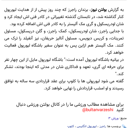
به گزارش
بولتن نیوز
، برندان راجرز که چند روز پیش از از هدایت لیورپول
کنار گذاشته شد، در ‏تابستان گذشته تغییراتی در کادر فنی اش ایجاد کرد و
شان اودریسکول و گری مک آلیستر را به کادر فنی ‏اش اضافه کرده بود.‏‎
با جدایی راجرز، شان اودریسکول، کمک راجرز، و گلن دریسکول، مسئول
تمرینات، و کریس دیویس، ‏مسئول آنالیز حریفان، نیز آنفیلد را ترک می
کنند. مک آلیستر هم ازاین پس به عنوان سفیر باشگاه ‏لیورپول فعالیت
خواهد کرد.‏
در بیانیه باشگاه لیورپول آمده است:"‏‎ ‎باشگاه لیورپول مایل از این چهار نفر
برای حرفه ای گری، تعهد و ‏فداکاری شان در مدتی که اینجا بودند، تشکر
کند."‏
گفته می شود لیورپولی ها با کلوپ برای عقد قراردادی سه ساله به توافق
رسیدند و او امشب قراردادش را ‏نهایی خواهد کرد.‏
برای مشاهده مطالب ورزشی ما را در کانال بولتن ورزشی دنبال
کنید
bultanvarzeshi@
منبع:
ورزش 3
برچسب ها:
راجرز
،
لیورپول انگلیس
،
کلوپ