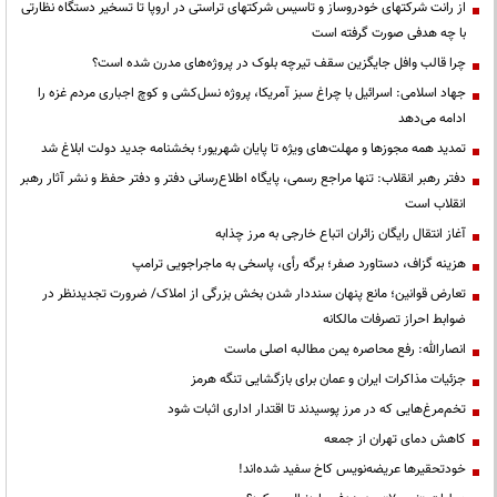
از رانت‌ شرکتهای خودروساز و تاسیس شرکتهای تراستی در اروپا تا تسخیر دستگاه نظارتی
با چه هدفی صورت گرفته است
چرا قالب وافل جایگزین سقف تیرچه بلوک در پروژه‌های مدرن شده است؟
جهاد اسلامی: اسرائیل با چراغ سبز آمریکا، پروژه نسل‌کشی و کوچ اجباری مردم غزه را
ادامه می‌دهد
تمدید همه مجوزها و مهلت‌های ویژه تا پایان شهریور؛ بخشنامه جدید دولت ابلاغ شد
دفتر رهبر انقلاب: تنها مراجع رسمی، پایگاه اطلاع‌رسانی دفتر و دفتر حفظ و نشر آثار رهبر
انقلاب است
آغاز انتقال رایگان زائران اتباع خارجی به مرز چذابه
هزینه گزاف، دستاورد صفر؛ برگه رأی، پاسخی به ماجراجویی ترامپ
تعارض قوانین؛ مانع پنهان سنددار شدن بخش بزرگی از املاک/ ضرورت تجدیدنظر در
ضوابط احراز تصرفات مالکانه
انصارالله: رفع محاصره یمن مطالبه اصلی ماست
جزئیات مذاکرات ایران و عمان برای بازگشایی تنگه هرمز
تخم‌مرغ‌هایی که در مرز پوسیدند تا اقتدار اداری اثبات شود
کاهش دمای تهران از جمعه
خودتحقیرها عریضه‌نویس کاخ سفید شده‌اند!