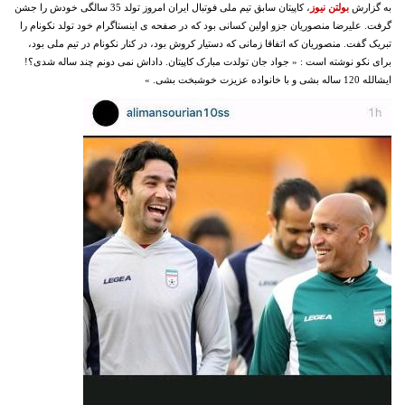
به گزارش
بولتن نیوز
، کاپیتان سابق تیم ملی فوتبال ایران امروز تولد 35 سالگی خودش را جشن
گرفت. علیرضا منصوریان جزو اولین کسانی بود که در صفحه ی اینستاگرام خود تولد نکونام را
تبریک گفت. منصوریان که اتفاقا زمانی که دستیار کروش بود، در کنار نکونام در تیم ملی بود،
برای نکو نوشته است : « جواد جان تولدت مبارک کاپیتان. داداش نمی دونم چند ساله شدی؟!
ایشالله 120 ساله بشی و با خانواده عزیزت خوشبخت بشی. »