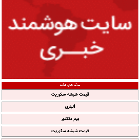
لینک های مفید
قیمت شیشه سکوریت
آلپاری
بیم دتکتور
قیمت شیشه سکوریت