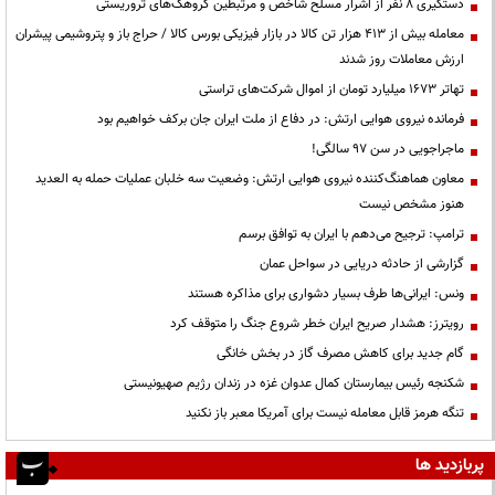
دستگیری ۸ نفر از اشرار مسلح شاخص و مرتبطین گروهک‌های تروریستی
معامله بیش از ۴۱۳ هزار تن کالا در بازار فیزیکی بورس کالا / حراج باز و پتروشیمی پیشران
ارزش معاملات روز شدند
تهاتر ۱۶۷۳ میلیارد تومان از اموال شرکت‌های تراستی
فرمانده نیروی هوایی ارتش: در دفاع از ملت ایران جان برکف خواهیم بود
ماجراجویی در سن ۹۷ سالگی!
معاون هماهنگ‌کننده نیروی هوایی ارتش: وضعیت سه خلبان عملیات حمله به العدید
هنوز مشخص نیست
ترامپ: ترجیح می‌دهم با ایران به توافق برسم
گزارشی از حادثه دریایی در سواحل عمان
ونس: ایرانی‌ها طرف بسیار دشواری برای مذاکره هستند
رویترز: هشدار صریح ایران خطر شروع جنگ را متوقف کرد
گام جدید برای کاهش مصرف گاز در بخش خانگی
شکنجه رئیس بیمارستان کمال عدوان غزه در زندان رژیم صهیونیستی
تنگه هرمز قابل معامله نیست برای آمریکا معبر باز نکنید
پربازدید ها