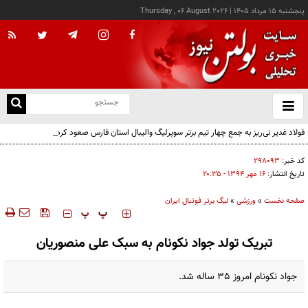
پنجشنبه ۱۵ مرداد ۱۴۰۵
|
Thursday , 06 August 2026
از
و
ته
فولاد غدیر نی‌ریز به جمع چهار تیم برتر سوپرلیگ والیبال استان فارس صعود کرد
ن
نو
کد خبر:
۲۹۸۰۹۳
تاریخ انتشار:
۱۶ مهر ۱۳۹۴ - ۲۰:۳۵
صفحه نخست
»
ورزشی
»
لیگ برتر فوتبال ایران
‍‍‍ پ
پ
تبریک تولد جواد نکونام به سبک علی منصوریان
جواد نکونام امروز 35 ساله شد.