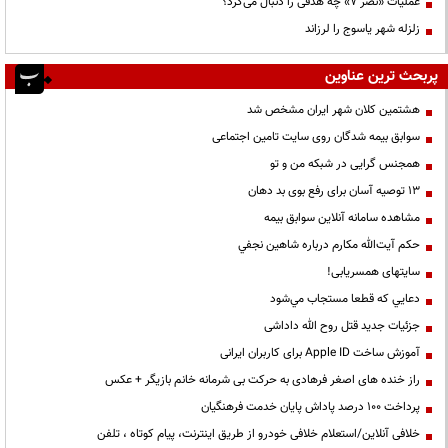
عملیات «نصر ۷» چه هدفی را دنبال می‌کرد؟
زلزله شهر یاسوج را لرزاند
پربحث ترین عناوین
هشتمین کلان شهر ایران مشخص شد
سوابق بیمه شدگان روی سایت تامین اجتماعی
همجنس گرایی در شبکه من و تو
13 توصیه آسان برای رفع بوی بد دهان
مشاهده سامانه آنلاين سوابق بیمه
حكم آيت‌الله مكارم درباره شاهين نجفي
سایتهای همسریابی!
دعايي كه قطعا مستجاب مي‌شود
جزئیات جدید قتل روح الله داداشی
آموزش ساخت Apple ID برای کاربران ایرانی
راز خنده های اصغر فرهادی به حرکت بی شرمانه خانم بازیگر + عکس
پرداخت ۱۰۰ درصد پاداش پایان خدمت فرهنگیان
خلافی آنلاین/استعلام خلافی خودرو از طریق اینترنت، پیام کوتاه ، تلفن