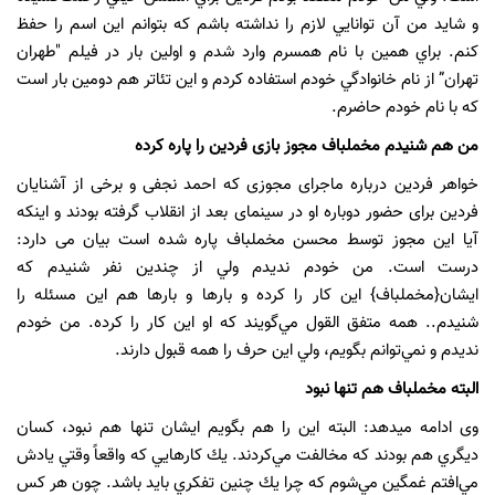
و شايد من آن توانايي لازم را نداشته باشم كه بتوانم اين اسم را حفظ
كنم. براي همين با نام همسرم وارد شدم و اولين بار در فيلم "طهران
تهران” از نام خانوادگي خودم استفاده كردم و اين تئاتر هم دومين بار است
که با نام خودم حاضرم.
من هم شنیدم مخملباف مجوز بازی فردین را پاره کرده
خواهر فردین درباره ماجرای مجوزی که احمد نجفی و برخی از آشنایان
فردین برای حضور دوباره او در سینمای بعد از انقلاب گرفته بودند و اینکه
آیا این مجوز توسط محسن مخملباف پاره شده است بیان می دارد:
درست است. من خودم نديدم ولي از چندين نفر شنيدم كه
ايشان{مخملباف} اين كار را كرده و بارها و بارها هم اين مسئله را
شنيدم.. همه متفق القول مي‌گويند كه او اين كار را كرده. من خودم
نديدم و نمي‌توانم بگويم، ولي اين حرف را همه قبول دارند.
البته مخملباف هم تنها نبود
وی ادامه میدهد: البته اين را هم بگويم ايشان تنها هم نبود، كسان
ديگري هم بودند كه مخالفت مي‌كردند. يك كارهايي كه واقعاً وقتي يادش
مي‌افتم غمگين مي‌شوم كه چرا يك چنين تفكري بايد باشد. چون هر كس