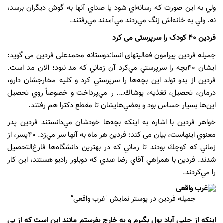
ولي به اين صورت كه رسانه‌اي شود يا صداي آنها به گوش ديگران برسد،
نه. ولي به خانه‌‌اش زنگ مي‌زدند مي‌آمدند مي‌رفتند.
فردین ۴۰ کودک را سرپرستی می کرد
جمیله فردین پیرامون فعالیتهای انساندوستانه محمدعلی فردین می گوید:
ايشان ۴۰بچه را سرپرستي مي‌كرد آن زماني كه مد نبود‌‌‌؛ الان مد است.
فردين از بدو تولد اين بچه‌ها را سرپرستي كرد و كليه مخارجشان دارو،
درمان، تحصيل، تغذيه، پوشاك…. را مي‌پرداخت و خصوصاً روي تحصيل
اين‌ها بسيار حساس بود و بعضي‌هايشان تا مقطع دكترا هم رفتند.
خواهر فردین با اشاره به اینکه بچه‌ها خودشان مي‌دانستند فردين پدر
معنوي اينهاست، بیان می کند: فردين هر ماه به آنها سر مي‌زد. ۴۰پسر، از
زماني كه كوچك بودند تا زماني كه در بهترين دانشگاه‌ها فارغ‌التحصيل
شدند. فردين با همراهي آقاي رضا عبدي كه دوبلور راديو هستند، اين كار
را مي‌كردند.
جمیله فردین در پوستر نمایش "غرب واقعی”
اینکه از حلبی آباد پول بگیرم و به خارج بفرستم مانند این است که از بی