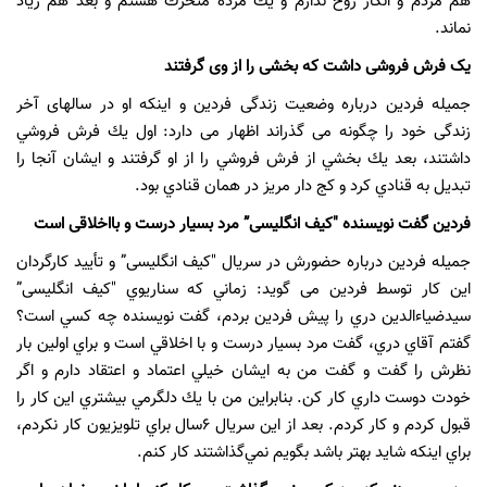
هم مردم و انگار روح ندارم و يك مرده متحرك هستم و بعد هم زياد
نماند.
یک فرش فروشی داشت که بخشی را از وی گرفتند
جمیله فردین درباره وضعیت زندگی فردین و اینکه او در سالهای آخر
زندگی خود را چگونه می گذراند اظهار می دارد: اول يك فرش فروشي
داشتند، بعد يك بخشي از فرش فروشي را از او گرفتند و ايشان آنجا را
تبديل به قنادي كرد و كج دار مريز در همان قنادي بود.
فردین گفت نویسنده "کیف انگلیسی” مرد بسیار درست و بااخلاقی است
جمیله فردین درباره حضورش در سریال "کیف انگلیسی” و تأیید کارگردان
این کار توسط فردین می گوید: زماني كه سناريوي "کیف انگلیسی”
سيدضياءالدين دري را پيش فردين بردم، گفت نويسنده چه كسي است؟
گفتم آقاي دري، گفت مرد بسيار درست و با اخلاقي است و براي اولين بار
نظرش را گفت و گفت من به ايشان خيلي اعتماد و اعتقاد دارم و اگر
خودت دوست داري كار كن. بنابراين من با يك دلگرمي بيشتري اين كار را
قبول كردم و كار كردم. بعد از اين سريال ۶سال براي تلويزيون كار نكردم،
براي اينكه شايد بهتر باشد بگويم نمي‌گذاشتند كار كنم.