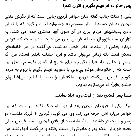
پولی خانواده ام فیلم بگیرم و اکران کنم!
یکی از نکات جالب گفته های خواهر فردین جایی است که از نگرش منفی
فردین به آن دسته از آثار موسوم به جشنواره ای می گوید که با نشان
دادن بدبختیهای مردم ایران در آن سوی آبها مشتری جمع می کنند. به
گزارش سینماژورنال جمیله فردین بیان می دارد: يادم است که فردین
درباره بعضي از فيلم‌ها نظر خوبي نداشت. مي‌گفت در هر خانواده‌اي
ممكن است يك زماني بي‌پولي باشد و اين اجتناب ناپذير است. من اگر
بيايم از حلبي آباد فيلم بگيرم و براي خارج از كشور بفرستم، مثل اين
است كه از خانواده‌ام موقع بي‌پولي يا دعوايم فيلم بگيرم يا بروم به مردم
بگويم. فردين مي‌گفت آبروي مملكتمان را نبايد با فيلم‌هايي{فیلمهای
جشنواره‌ای} كه مي‌سازيم ببريم.
سینا پسر فردین بعد از فوت وی، زیاد نماند…
مرگ یکی از فرزندان فردین بعد از فوت او دیگر نکته ای است که این
خواهر درباره اش حرف می زند. وی می گوید: فردین ۴ فرزند داشت؛ دو
پسر و دو دختر داشتند. متأسفانه بعد از رفتن فردين سعيد فردين خيلي
غصه خورد از اينكه پدر و مادرش از دست رفتند و مي‌گفت آنها رفتند من