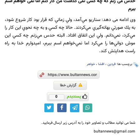
حدس می زنم که چه کسی نمی گذاشت من کار کنم اما نمی خواهم اسم
ببرم
وی ادامه می دهد: سناريو مي‌آمد، ولي زماني كه قرار بود كار شروع شود،
به يك صورتي بهانه‌‌گيري مي‌كردند. حالا چه كسي و به چه نحوي اين كار را
مي‌كرد، نمي‌دانم. ولي اين اتفاق افتاد. البته حدس مي‌زنم چه كسي اين
موش دواني‌ها را مي‌كرد اما نمي‌خواهم اسم ببرم، اميدوارم خدا به راه
راست هدايتش كند.
برچسب ها:
فردین
،
افشا
،
خواهر
گزارش خطا
پسندیدم
0
شما می توانید مطالب و تصاویر خود را به آدرس زیر ارسال فرمایید.
bultannews@gmail.com