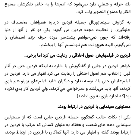
يك حرفه و شغلي دارد نمي‌شود كه آدم‌ها را به خاطر تفكرشان ممنوع
الكار يا ممنوع التصوير يا…. كرد.
به گزارش سینماژورنال جمیله فردین درباره همراهان مخملباف در
جلوگیری از فعالیت مجدد فردین می گوید: يكي دو نفر از آنها از دنيا
رفته‌اند كه چون نمي‌خواهم پشت‌سر مرده حرف بزنم اسمشان را
نمي‌گويم. البته هيچ‌وقت هم نتوانستم آنها را ببخشم.
فردین در فیلمهایش اصول اخلاقی را رعایت می کرد اما برخی…
خواهر فردین در جایی از گفتگویش با اشاره به اینکه فردین حتی در آثار
قبل از انقلاب هم اصول اخلاقی را رعایت می کرد اظهار می دارد: فردين در
فيلم‌هايش حتي يك بوسه ندارد و ديگران شايد فيلم‌هاي پورنو هم بازي
كردند، آنها بايد مي‌رفتند و عذرخواهي مي‌كردند. ولي فردين كار بدي نكرده
بود{که اجازه بازی به وی ندادند}.
مسئولین سینمایی با فردین در ارتباط بودند
یکی از نکات جالب گفتگوی جمیله فردین جایی است که از مسئولين
سينمايي دهه های شصت و هفتاد به عنوان کسانی که مرتب با فردین در
ارتباط بودند گفته و اظهار می دارد: آنها كماكان با فردين در ارتباط بودند،