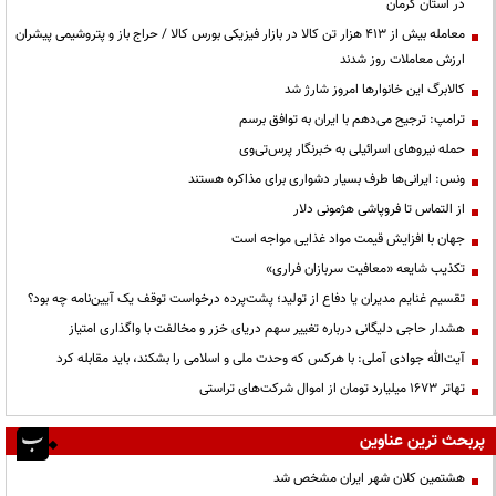
در استان کرمان
معامله بیش از ۴۱۳ هزار تن کالا در بازار فیزیکی بورس کالا / حراج باز و پتروشیمی پیشران
ارزش معاملات روز شدند
کالابرگ این خانوارها امروز شارژ شد
ترامپ: ترجیح می‌دهم با ایران به توافق برسم
حمله نیروهای اسرائیلی به خبرنگار پرس‌تی‌وی
ونس: ایرانی‌ها طرف بسیار دشواری برای مذاکره هستند
از التماس تا فروپاشی هژمونی دلار
جهان با افزایش قیمت مواد غذایی مواجه است
تکذیب شایعه «معافیت سربازان فراری»
تقسیم غنایم مدیران یا دفاع از تولید؛ پشت‌پرده درخواست توقف یک آیین‌نامه چه بود؟
هشدار حاجی دلیگانی درباره تغییر سهم دریای خزر و مخالفت با واگذاری امتیاز
آیت‌الله جوادی آملی: با هرکس که وحدت ملی و اسلامی را بشکند، باید مقابله کرد
تهاتر ۱۶۷۳ میلیارد تومان از اموال شرکت‌های تراستی
پربحث ترین عناوین
هشتمین کلان شهر ایران مشخص شد