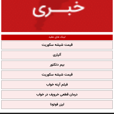
لینک های مفید
قیمت شیشه سکوریت
آلپاری
بیم دتکتور
قیمت شیشه سکوریت
فیلم آپنه خواب
درمان قطعی خروپف در خواب
لیزر فوتونا