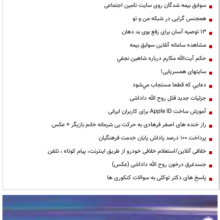
سوابق بیمه شدگان روی سایت تامین اجتماعی
همجنس گرایی در شبکه من و تو
13 توصیه آسان برای رفع بوی بد دهان
مشاهده سامانه آنلاين سوابق بیمه
حكم آيت‌الله مكارم درباره شاهين نجفي
سایتهای همسریابی!
دعايي كه قطعا مستجاب مي‌شود
جزئیات جدید قتل روح الله داداشی
آموزش ساخت Apple ID برای کاربران ایرانی
راز خنده های اصغر فرهادی به حرکت بی شرمانه خانم بازیگر + عکس
پرداخت ۱۰۰ درصد پاداش پایان خدمت فرهنگیان
خلافی آنلاین/استعلام خلافی خودرو از طریق اینترنت، پیام کوتاه ، تلفن
جسدغرق درخون روح الله داداشی (عکس)
پاسخ های دکتر توکلی به سوالات کنکوری ها