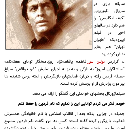
سابقه بازی در
سریال تلویزیونی
"کیف انگلیسی” را
هم دارد در سالهای
اخیر در فیلم
اپیزودیک "طهران
تهران” هم ایفای
نقش کرده بود.
فاطمه پاقلعه‌نژاد روزنامه‌نگار توانای هفته‌نامه
به گزارش
بولتن نیوز
،
"تماشاگران امروز” به تازگی و به بهانه اجرای نمایش "غرب واقعی” سراغ
جمیله فردین رفته و درباره فعالیتهای بازیگریش و البته برخی شنیده ها
پیرامون برادرش از او پرسش کرده است.
سینماژورنال بخشهای خواندنی این گفتگو را ارائه می دهد:
خودم فکر می کردم توانایی این را ندارم که نام فردین را حفظ کنم
جمیله در چرایی اینکه بعد از انقلاب اسلامی با نام خانوادگی همسرش
فعالیت بازیگری کرده گفته است: كسي به من نگفت نام فردين ممنوع
است. ولي من خودم معتقد بودم فردين براي اسمش خيلي زحمت‌كشيده