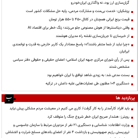
گران‌سازی ارز بود، نه واگذاری ایران‌خودرو
پزشکیان: خدمت بی‌منت و مشارکت مردمی، پایه حل مشکلات کشور است
قیمت‌ برنج ایرانی همچنان در کانال ۴۵۰ تا ۵۵۰ هزار تومان
وقتی دیتاسنترها از هوش مصنوعی جلو می‌زنند؛ زنگ خطر برای اقتصاد AI
از خبرسازی تا جریان‌سازی نقشه راه مدیران هوشمند
«چرا نباید از شما متنفر باشند؟»؛ پاسخ معنادار یک کاربر خارجی به قدرت و توانمندی
ایرانیان
پس از رأی شورای مرکزی جبهه ایران اسلامی؛ اعضای حقیقی و حقوقی دفتر سیاسی
مشخص شدند
بسنت مدعی شد: به زودی شاهد توافق با ایران خواهیم بود
دستگیری ۱۰۴ مظنون طی عملیات‌هایی علیه داعش در ترکیه
پربازدید ها
باید افراد کارآمدتر را به کار گرفت/ کاری می کنیم در معیشت مردم مشکلی پیش نیاید
رویترز: هشدار صریح ایران خطر شروع جنگ را متوقف کرد
وزارت اطلاعات: شناسایی و دستگیری ۲۱ نفر از مزدوران مرتبط با سازمان جاسوسی و
تروریستی رژیم صهیونیستی و بازداشت ۴ نفر از اعضای باندهای مسلح شرارت و اغتشاش