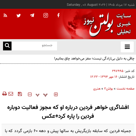
شنبه ۱۷ مرداد ۱۴۰۵
|
Saturday , 08 August 2026
از
و
ته
چاقی به دلیل بی‌ارادگی نیست؛ مغز می‌خواهد چاق بمانیم!
ن
نو
کد خبر:
۲۹۷۹۹۵
تاریخ انتشار:
۱۶ مهر ۱۳۹۴ - ۱۲:۲۲
صفحه نخست
»
بولتن2
»
هنری
‍‍‍ پ
پ
افشاگری خواهر فردین درباره او که مجوز فعالیت دوباره
فردین را پاره کرد+عکس
جمیله فردین که سابقه بازیگریش به سالها پیش و دهه ۶۰ بازمی گردد که با