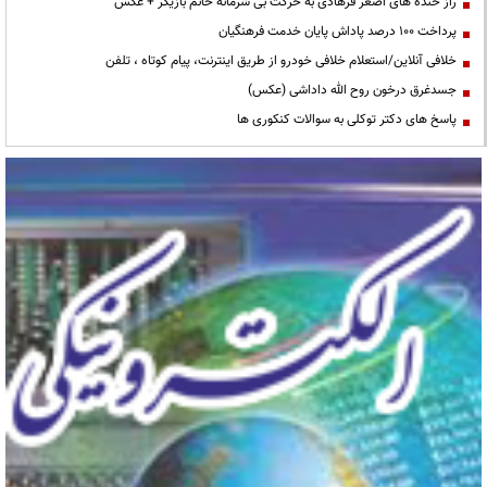
راز خنده های اصغر فرهادی به حرکت بی شرمانه خانم بازیگر + عکس
پرداخت ۱۰۰ درصد پاداش پایان خدمت فرهنگیان
خلافی آنلاین/استعلام خلافی خودرو از طریق اینترنت، پیام کوتاه ، تلفن
جسدغرق درخون روح الله داداشی (عکس)
پاسخ های دکتر توکلی به سوالات کنکوری ها