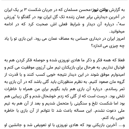
به گزارش
بولتن نیوز
؛محسن مسلمان که در جریان شکست 3 بر یک ایران
در آخرین دیدارش برابر عمان زننده تک گل ایران بود در گفتگو با "ورزش
سه"، درباره آن دیدار و شرایط فعلی اش صحبت کرد که در ادامه
میخوانید.
امروز ایران در دیداری حساس به مصاف عمان می رود. این بازی تو را یاد
چه چیزی می اندازد؟
فعلا که همه فکر و ذکر ما هادی نوروزی شده و حوصله فکر کردن هم به
فوتبال نداریم. به هرحال برای بازیکنان تیم ملی آرزوی موفقیت می کنم و
امیدوارم موفق شوند در این دیدار نتیجه خوبی کسب کنند و با قدرت از
گروه مان صعود کنیم. به نظرم منظورتان باید گلی باشد که در آن بازی به
ثمر رساندم. درباره آن بازی هم باید بگویم برای من همراه با خاطرات
تلخی بود. درست است که از گلی که زدم خوشحال شدم و گل زیبایی هم
بود اما شکست تلخ و سنگینی را متحمل شدیم و بعد از آن هم به تیم
ملی دعوت نشدم. این مساله باعث شد تا نتوانم از آن بازی با خاطره
خوبی یاد کنم.
و... آخرین بازیکنی بود که هادی نوروزی با او تعویض شد و جانشین او