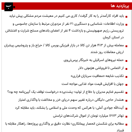
پربازدید ها
باید افراد کارآمدتر را به کار گرفت/ کاری می کنیم در معیشت مردم مشکلی پیش نیاید
وزارت اطلاعات: شناسایی و دستگیری ۲۱ نفر از مزدوران مرتبط با سازمان جاسوسی و
تروریستی رژیم صهیونیستی و بازداشت ۴ نفر از اعضای باندهای مسلح شرارت و اغتشاش
در استان کرمان
معامله بیش از ۴۱۳ هزار تن کالا در بازار فیزیکی بورس کالا / حراج باز و پتروشیمی پیشران
ارزش معاملات روز شدند
حمله نیروهای اسرائیلی به خبرنگار پرس‌تی‌وی
از التماس تا فروپاشی هژمونی دلار
تکذیب شایعه «معافیت سربازان فراری»
جهان با افزایش قیمت مواد غذایی مواجه است
تقسیم غنایم مدیران یا دفاع از تولید؛ پشت‌پرده درخواست توقف یک آیین‌نامه چه بود؟
هشدار حاجی دلیگانی درباره تغییر سهم دریای خزر و مخالفت با واگذاری امتیاز
آیت‌الله جوادی آملی: با هرکس که وحدت ملی و اسلامی را بشکند، باید مقابله کرد
تهاتر ۱۶۷۳ میلیارد تومان از اموال شرکت‌های تراستی
مطالبه برای شکستن انحصار پیمانکاری؛ نظارت دقیق بر واگذاری پروژه‌ها، راهکار مقابله با
فساد