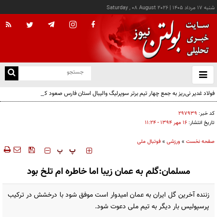
شنبه ۱۷ مرداد ۱۴۰۵
|
Saturday , 08 August 2026
از
و
ته
فولاد غدیر نی‌ریز به جمع چهار تیم برتر سوپرلیگ والیبال استان فارس صعود کرد
ن
نو
کد خبر:
۲۹۷۹۳۹
تاریخ انتشار:
۱۶ مهر ۱۳۹۴ - ۱۱:۲۴
صفحه نخست
»
ورزشی
»
فوتبال ملی
‍‍‍ پ
پ
مسلمان:گلم به عمان زیبا اما خاطره ام تلخ بود
زننده آخرین گل ایران به عمان امیدوار است موفق شود با درخشش در ترکیب
پرسپولیس بار دیگر به تیم ملی دعوت شود.