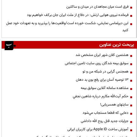
فرق است میان مجاهدان در میدان و ساکتین
فرمانده نیروی هوایی ارتش: در دفاع از ملت ایران جان برکف خواهیم بود
این دیپلماسی نمایشی، شکست خورده است/واقعیت‌ها را بپذیرید و به تعهدات خود عمل
کنید
پربحث ترین عناوین
هشتمین کلان شهر ایران مشخص شد
سوابق بیمه شدگان روی سایت تامین اجتماعی
همجنس گرایی در شبکه من و تو
13 توصیه آسان برای رفع بوی بد دهان
مشاهده سامانه آنلاين سوابق بیمه
حكم آيت‌الله مكارم درباره شاهين نجفي
سایتهای همسریابی!
دعايي كه قطعا مستجاب مي‌شود
جزئیات جدید قتل روح الله داداشی
آموزش ساخت Apple ID برای کاربران ایرانی