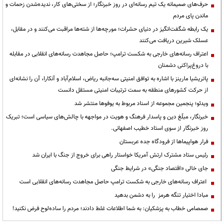
حرف‌های صمیمانه یک تیم رسانه‌ای در روز خبرنگار؛ از سختی‌های کار، ندیده‌شدن زحمات و
ماندن پای مردم
یک رابطه شگفت‌انگیز در دنیای حشرات؛ مورچه‌ها از شته‌ها مراقبت می‌کنند و در مقابل،
عسلک شیرین دریافت می‌کنند
اعتراف رسانه‌های خارجی به شکست ترامپ؛ حاصل مجاهدت رسانه‌های انقلابی در مقابله
با دروغ‌پراکنی دشمنان
پاتریشیا مارینز با اشاره به توافق امنیتی سه‌جانبه ریاض، اسلام‌آباد و آنکارا، آن را نشانه‌ای
از حرکت کشورهای منطقه به سمت ترتیبات امنیتی مستقل دانست
ویدئو؛ پنجمین مجموعه از اسناد مربوط به یوفوها منتشر شد
خبرنگار، مبلّغ دین و پاسدار فرهنگ و هویت در مواجهه با چالش‌های سیاسی است؛ تبریک
روز خبرنگار از سوی استاد خطیب اصفهانی.
فرار هواپیماها از فرودگاه جده عربستان
رئیس ستاد مشترک ارتش آمریکا خواستار راهی برای خروج از جنگ با ایران شد
جای خالی «اقتصاد جنگی» در شرایط جنگی
اعتراف رسانه‌های خارجی به شکست ترامپ حاصل مجاهدت رسانه‌های انقلابی است
مبادا اختیار تنگه هرمز را به دشمن بدهید
صمصامی خطاب به پزشکیان: به شما اطلاعات غلط دادند؛ مردم را ساده‌لوح فرض نکنید!