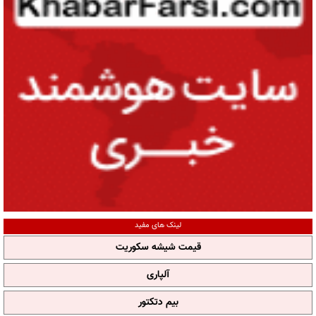
لینک های مفید
قیمت شیشه سکوریت
آلپاری
بیم دتکتور