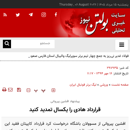
پنجشنبه ۱۵ مرداد ۱۴۰۵
|
Thursday , 06 August 2026
از
و
ته
فولاد غدیر نی‌ریز به جمع چهار تیم برتر سوپرلیگ والیبال استان فارس صعود کرد
ن
نو
کد خبر:
۲۹۷۹۳۵
تاریخ انتشار:
۱۶ مهر ۱۳۹۴ - ۱۱:۱۷
صفحه نخست
»
ورزشی
»
لیگ برتر فوتبال ایران
‍‍‍ پ
پ
پیشنهاد افشین پیروانی
قرارداد هادی را یکسال تمدید کنید
افشین پیروانی از مسوولان باشگاه درخواست کرد قرارداد کاپیتان فقید این