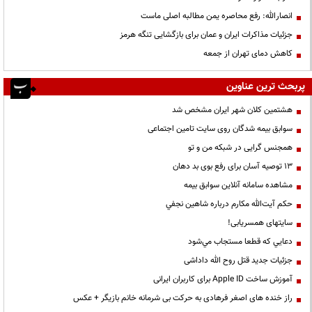
انصارالله: رفع محاصره یمن مطالبه اصلی ماست
جزئیات مذاکرات ایران و عمان برای بازگشایی تنگه هرمز
کاهش دمای تهران از جمعه
پربحث ترین عناوین
هشتمین کلان شهر ایران مشخص شد
سوابق بیمه شدگان روی سایت تامین اجتماعی
همجنس گرایی در شبکه من و تو
13 توصیه آسان برای رفع بوی بد دهان
مشاهده سامانه آنلاين سوابق بیمه
حكم آيت‌الله مكارم درباره شاهين نجفي
سایتهای همسریابی!
دعايي كه قطعا مستجاب مي‌شود
جزئیات جدید قتل روح الله داداشی
آموزش ساخت Apple ID برای کاربران ایرانی
راز خنده های اصغر فرهادی به حرکت بی شرمانه خانم بازیگر + عکس