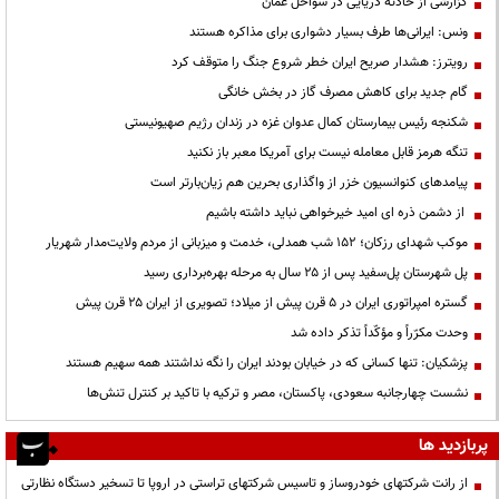
گزارشی از حادثه دریایی در سواحل عمان
ونس: ایرانی‌ها طرف بسیار دشواری برای مذاکره هستند
رویترز: هشدار صریح ایران خطر شروع جنگ را متوقف کرد
گام جدید برای کاهش مصرف گاز در بخش خانگی
شکنجه رئیس بیمارستان کمال عدوان غزه در زندان رژیم صهیونیستی
تنگه هرمز قابل معامله نیست برای آمریکا معبر باز نکنید
پیامدهای کنوانسیون خزر از واگذاری بحرین هم زیان‌بارتر است
از دشمن ذره ای امید خیرخواهی نباید داشته باشیم
موکب شهدای رزکان؛ ۱۵۲ شب همدلی، خدمت و میزبانی از مردم ولایت‌مدار شهریار
پل شهرستان پل‌سفید پس از ۲۵ سال به مرحله بهره‌برداری رسید
گستره امپراتوری ایران در ۵ قرن پیش از میلاد؛ تصویری از ایران ۲۵ قرن پیش
وحدت مکرّراً و مؤکّداً تذکر داده شد
پزشکیان: تنها کسانی که در خیابان بودند ایران را نگه نداشتند همه سهیم هستند
نشست چهارجانبه سعودی، پاکستان، مصر و ترکیه با تاکید بر کنترل تنش‌ها
پربازدید ها
از رانت‌ شرکتهای خودروساز و تاسیس شرکتهای تراستی در اروپا تا تسخیر دستگاه نظارتی