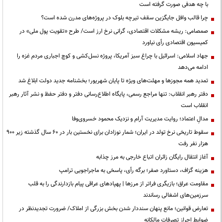
با چه هدفی صورت گرفته است
چرا قالب وافل جایگزین سقف تیرچه بلوک در پروژه‌های مدرن شده است؟
صمصامی: ریشه مشکلات اقتصادی، گرانی نرخ ارز است/ طرح «تقویت پول ملی» در
کمیسیون اقتصادی رأی نیاورد
جهاد اسلامی: اسرائیل با چراغ سبز آمریکا، پروژه نسل‌کشی و کوچ اجباری مردم غزه را
ادامه می‌دهد
تمدید همه مجوزها و مهلت‌های ویژه تا پایان شهریور؛ بخشنامه جدید دولت ابلاغ شد
دفتر رهبر انقلاب: تنها مراجع رسمی، پایگاه اطلاع‌رسانی دفتر و دفتر حفظ و نشر آثار رهبر
انقلاب است
مدالِ اعتماد؛ روایت مدیریت آرام و نزدیک محمود خسروی‌وفا
سقوط تاریخی نرخ تولد در ایران؛ شمار نوزادان برای نخستین بار در ۶۰ سال گذشته زیر ۹۰۰
هزار نفر رفت
آغاز انتقال رایگان زائران اتباع خارجی به مرز چذابه
هزینه گزاف، دستاورد صفر؛ برگه رأی، پاسخی به ماجراجویی ترامپ
مقاومت عراق؛ بازیگری فراتر از مرزها | پهپادهای عراقی پیام بازدارندگی را به قلب
سرزمین‌های اشغالی رساندند
تعارض قوانین؛ مانع پنهان سنددار شدن بخش بزرگی از املاک/ ضرورت تجدیدنظر در
ضوابط احراز تصرفات مالکانه