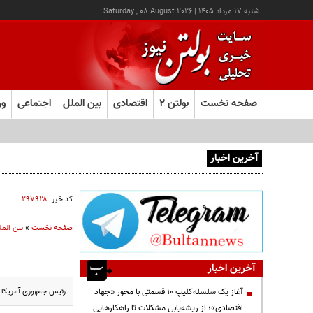
شنبه ۱۷ مرداد ۱۴۰۵
|
Saturday , 08 August 2026
صفحه نخست
بولتن ۲
اقتصادی
بین الملل
اجتماعی
ور
آخرین اخبار
آغاز ثبت‌نام آزمون ارشد علوم پزشکی از امروز
کد خبر:
۲۹۷۹۲۸
صفحه نخست
»
بین المل
آخرین اخبار
رئیس جمهوری آمریکا ط
آغاز یک سلسله‌کلیپ ۱۰ قسمتی با محور «جهاد
اقتصادی»؛ از ریشه‌یابی مشکلات تا راهکارهایی