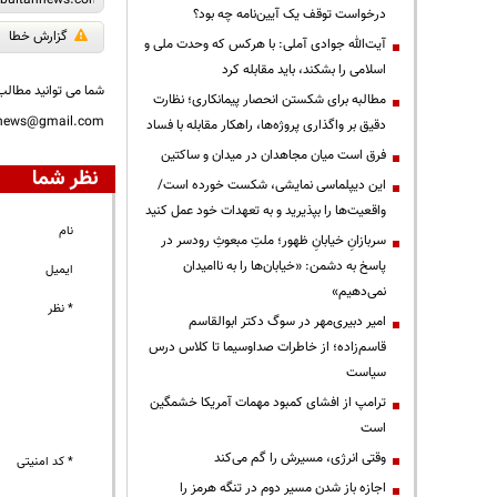
درخواست توقف یک آیین‌نامه چه بود؟
گزارش خطا
آیت‌الله جوادی آملی: با هرکس که وحدت ملی و
اسلامی را بشکند، باید مقابله کرد
شما می توانید مطالب 
مطالبه برای شکستن انحصار پیمانکاری؛ نظارت
nnews@gmail.com
دقیق بر واگذاری پروژه‌ها، راهکار مقابله با فساد
فرق است میان مجاهدان در میدان و ساکتین
نظر شما
این دیپلماسی نمایشی، شکست خورده است/
واقعیت‌ها را بپذیرید و به تعهدات خود عمل کنید
نام
سربازانِ خیابانِ ظهور؛ ملتِ مبعوثِ رودسر در
پاسخ به دشمن: «خیابان‌ها را به ناامیدان
ایمیل
نمی‌دهیم»
* نظر
امیر دبیری‌مهر در سوگ دکتر ابوالقاسم
قاسم‌زاده؛ از خاطرات صداوسیما تا کلاس درس
سیاست
ترامپ از افشای کمبود مهمات آمریکا خشمگین
است
وقتی انرژی، مسیرش را گم می‌کند
* کد امنیتی
اجازه باز شدن مسیر دوم در تنگه هرمز را