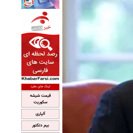
لینک های مفید
قیمت شیشه
سکوریت
آلپاری
بیم دتکتور