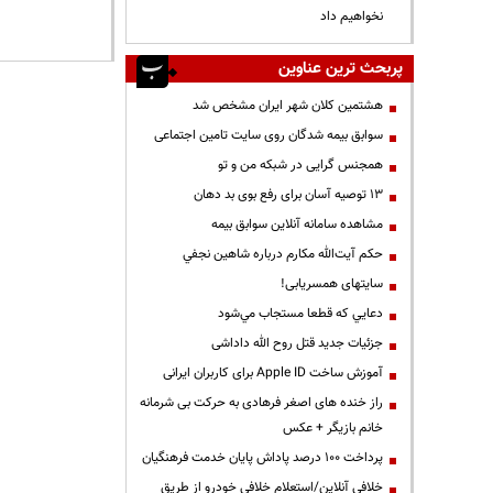
نخواهیم داد
پربحث ترین عناوین
هشتمین کلان شهر ایران مشخص شد
سوابق بیمه شدگان روی سایت تامین اجتماعی
همجنس گرایی در شبکه من و تو
13 توصیه آسان برای رفع بوی بد دهان
مشاهده سامانه آنلاين سوابق بیمه
حكم آيت‌الله مكارم درباره شاهين نجفي
سایتهای همسریابی!
دعايي كه قطعا مستجاب مي‌شود
جزئیات جدید قتل روح الله داداشی
آموزش ساخت Apple ID برای کاربران ایرانی
راز خنده های اصغر فرهادی به حرکت بی شرمانه
خانم بازیگر + عکس
پرداخت ۱۰۰ درصد پاداش پایان خدمت فرهنگیان
خلافی آنلاین/استعلام خلافی خودرو از طریق