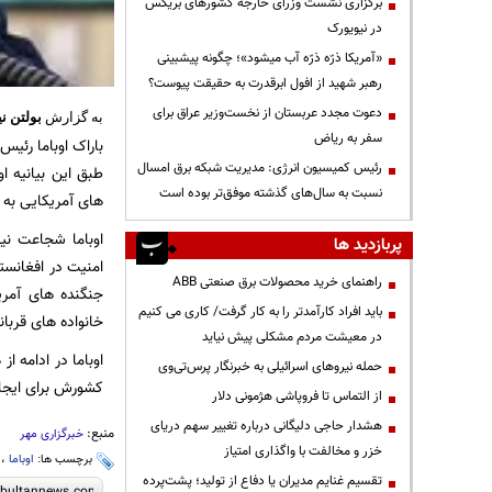
برگزاری نشست وزرای خارجه کشورهای بریکس
در نیویورک
«آمریکا ذرّه ذرّه آب میشود»؛ چگونه پیشبینی
رهبر شهید از افول ابرقدرت به حقیقت پیوست؟
دعوت مجدد عربستان از نخست‌وزیر عراق برای
به گزارش
بولتن نی
سفر به ریاض
باراک اوباما رئی
رئیس کمیسیون انرژی: مدیریت شبکه برق امسال
طبق این بیانیه 
نسبت به سال‌های گذشته موفق‌تر بوده است
های آمریکایی به 
اوباما شجاعت نی
پربازدید ها
امنیت در افغانست
راهنمای خرید محصولات برق صنعتی ABB
جنگنده های آمری
باید افراد کارآمدتر را به کار گرفت/ کاری می کنیم
خانواده های قربان
در معیشت مردم مشکلی پیش نیاید
اوباما در ادامه 
حمله نیروهای اسرائیلی به خبرنگار پرس‌تی‌وی
کشورش برای ایجاد
از التماس تا فروپاشی هژمونی دلار
هشدار حاجی دلیگانی درباره تغییر سهم دریای
منبع:
خبرگزاری مهر
خزر و مخالفت با واگذاری امتیاز
برچسب ها:
اوباما
،
تقسیم غنایم مدیران یا دفاع از تولید؛ پشت‌پرده