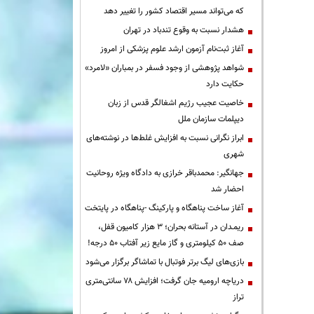
که می‌تواند مسیر اقتصاد کشور را تغییر دهد
هشدار نسبت به وقوع تندباد در تهران
آغاز ثبت‌نام آزمون ارشد علوم پزشکی از امروز
شواهد پژوهشی از وجود فسفر در بمباران «لامرد»
حکایت دارد
خاصیت عجیب رژیم اشغالگر قدس از زبان
دیپلمات سازمان ملل
ابراز نگرانی نسبت به افزایش غلط‌ها در نوشته‌های
شهری
جهانگیر: محمدباقر خرازی به دادگاه ویژه روحانیت
احضار شد
آغاز ساخت پناهگاه و پارکینگ -پناهگاه در پایتخت
ریمـدان در آستانه بحران؛ ۳ هزار کامیون قفل،
صف ۵۰ کیلومتری و گاز مایع زیر آفتاب ۵۰ درجه!
بازی‌های لیگ برتر فوتبال با تماشاگر برگزار می‌شود
دریاچه ارومیه جان گرفت؛ افزایش ۷۸ سانتی‌متری
تراز