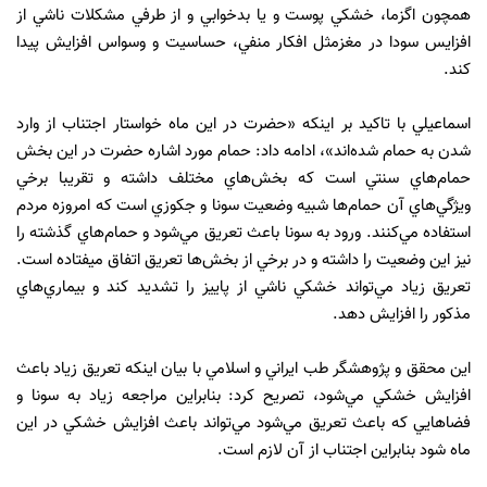
همچون اگزما، خشکي پوست و يا بدخوابي و از طرفي مشکلات ناشي از
افزايس سودا در مغزمثل افکار منفي، حساسيت و وسواس افزايش پيدا
کند.
اسماعيلي با تاکيد بر اينکه «حضرت در اين ماه خواستار اجتناب از وارد
شدن به حمام شده‌اند»، ادامه داد: حمام مورد اشاره حضرت در اين بخش
حمام‌هاي سنتي است که بخش‌هاي مختلف داشته و تقريبا برخي
ويژگي‌هاي آن حمام‌ها شبيه وضعيت سونا و جکوزي است که امروزه مردم
استفاده مي‌کنند. ورود به سونا باعث تعريق مي‌شود و حمام‌هاي گذشته را
نيز اين وضعيت را داشته و در برخي از بخش‌ها تعريق اتفاق ميفتاده است.
تعريق زياد مي‌تواند خشکي ناشي از پاييز را تشديد کند و بيماري‌هاي
مذکور را افزايش دهد.
اين محقق و پژوهشگر طب ايراني و اسلامي با بيان اينکه تعريق زياد باعث
افزايش خشکي مي‌شود، تصريح کرد: بنابراين مراجعه زياد به سونا و
فضاهايي که باعث تعريق مي‌شود مي‌تواند باعث افزايش خشکي در اين
ماه شود بنابراين اجتناب از آن لازم است.