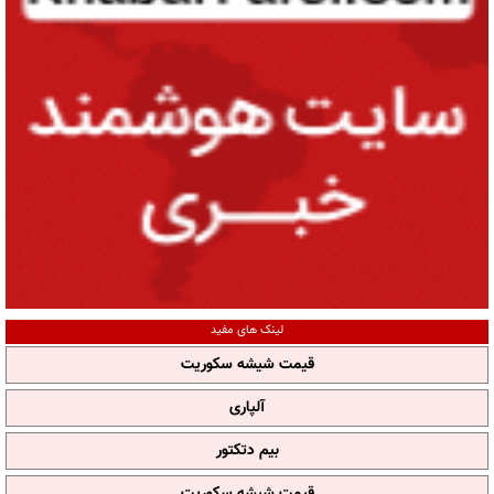
لینک های مفید
قیمت شیشه سکوریت
آلپاری
بیم دتکتور
قیمت شیشه سکوریت