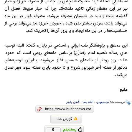
اسماعيلي اضافه کرد: حضرت همچنين بر اجتناب از مصرف خربزه و خيار
نيز در اين مقطع زماني تاکيد داشته‌اند چرا که خيار طبيعتا فصل آن
گذشته است و بايد در تابستان مصرف مي‌شد. مصرف خيار در اين ماه
مي‌تواند باعث سردي بيشتر بدن شود و خوردن خربزه نيز مي‌تواند برخي از
حساسيت‌ها را در اين ماه ايجاد و يا بروز آن‌ها را تحريک کند.
اين محقق و پژوهشگر طب ايراني و اسلامي در پايان، گفت: البته توصيه
هاي رساله ذهبيه امام رضا(ع) براساس ماه‌هاي رومي است که حدودا
هفت روز زودتر از ماه‌هاي شمسي آغاز مي‌شوند. بنابراين توصيه‌هاي
مذکور از هفته آخر شهريور شروع و تا حدود پايان هفته سوم مهر صدق
مي‌کند.
منبع
برچسب ها:
توصیههای
،
امام رضا
،
فصل پاییز
گزارش خطا
پسندیدم
0