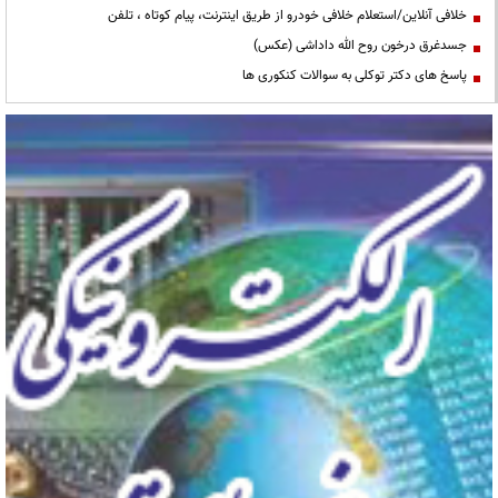
خلافی آنلاین/استعلام خلافی خودرو از طریق اینترنت، پیام کوتاه ، تلفن
جسدغرق درخون روح الله داداشی (عکس)
پاسخ های دکتر توکلی به سوالات کنکوری ها