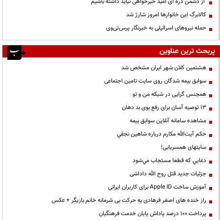
از دشمن ذره ای امید خیرخواهی نباید داشته باشیم
کالابرگ این خانوارها امروز شارژ شد
حمله نیروهای اسرائیلی به خبرنگار پرس‌تی‌وی
پربحث ترین عناوین
هشتمین کلان شهر ایران مشخص شد
سوابق بیمه شدگان روی سایت تامین اجتماعی
همجنس گرایی در شبکه من و تو
13 توصیه آسان برای رفع بوی بد دهان
مشاهده سامانه آنلاين سوابق بیمه
حكم آيت‌الله مكارم درباره شاهين نجفي
سایتهای همسریابی!
دعايي كه قطعا مستجاب مي‌شود
جزئیات جدید قتل روح الله داداشی
آموزش ساخت Apple ID برای کاربران ایرانی
راز خنده های اصغر فرهادی به حرکت بی شرمانه خانم بازیگر + عکس
پرداخت ۱۰۰ درصد پاداش پایان خدمت فرهنگیان