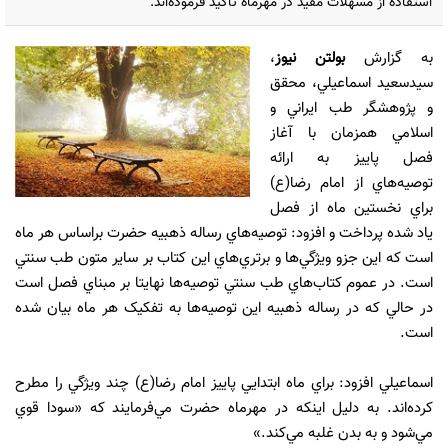
استفاده از مسهلات مفيد در مهرماه تاکيد فرموده‌اند.
به گزارش
بولتن نیوز
،
سيدسعيد اسماعيلي، محقق
و پژوهشگر طب ايراني و
اسلامي همزمان با آغاز
فصل پاييز به ارائه
توصيه‌هاي از امام رضا(ع)
براي نخستين ماه از فصل
ياد شده پرداخت و افزود: توصيه‌هاي رساله ذهبيه حضرت براساس هر ماه
است که اين جزو ويژگي‌ها و برتري‌هاي اين کتاب بر ساير متون طب سنتي
است. در عموم کتاب‌هاي طب سنتي توصيه‌ها نهايتا بر مبناي فصل است
در حالي که در رساله ذهبيه اين توصيه‌ها به تفکيک هر ماه بيان شده
است.
اسماعيلي افزود: براي ماه ابتدايي پاييز امام رضا(ع) چند ويژگي را مطرح
کرده‌اند. به دليل اينکه در مهرماه حضرت مي‌فرمايند که «سودا قوي
مي‌شود و به بدن غلبه مي‌کند.»