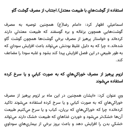
استفاده از گوشت‌هاي با طبيعت معتدل/ اجتناب از مصرف گوشت گاو
اسماعيلي اظهار کرد: «امام رضا(ع) همچنين توصيه به مصرف
گوشت‌هايي همچون بزغاله و بره گوسفند که طبيعت معتدلي دارند
کرده‌اند و خواستار پرهيز از مصرف برخي گوشت‌ها همچون گوشت گاو
شده‌اند.» چرا که به دليل غليظ بودنش مي‌تواند باعث افزايش سوداي که
به طور طبيعي در اين فصل افزايش پيدا کند بشود و غلبه سودا را مضاعف
کند.
لزوم پرهيز از مصرف خوراکي‌هاي که به صورت کبابي و يا سرخ کرده
استفاده مي‌شوند
وي عنوان کرد: «ايشان همچنين در اين ماه بر لزوم پرهيز از مصرف
خوراکي‌هاي که به صورت کبابي و يا سرخ کرده استفاده مي‌شوند تاکيد
کرده‌اند» چرا که خوراکي‌هاي که بريان، کباب و يا سرخ مي‌کنيم طبيعت
آن‌ها خشک‌تر مي‌شود و خوردن غذاهاي که طبيعت خشک دارند مي‌تواند
خشکي بدن را افزايش دهد و باعث بروز برخي از بيماري‌هاي سوداوي