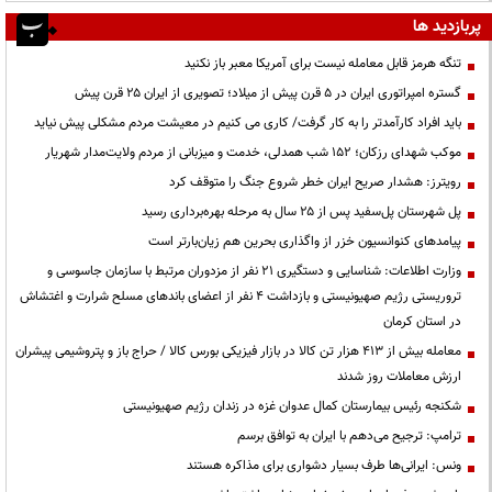
پربازدید ها
تنگه هرمز قابل معامله نیست برای آمریکا معبر باز نکنید
گستره امپراتوری ایران در ۵ قرن پیش از میلاد؛ تصویری از ایران ۲۵ قرن پیش
باید افراد کارآمدتر را به کار گرفت/ کاری می کنیم در معیشت مردم مشکلی پیش نیاید
موکب شهدای رزکان؛ ۱۵۲ شب همدلی، خدمت و میزبانی از مردم ولایت‌مدار شهریار
رویترز: هشدار صریح ایران خطر شروع جنگ را متوقف کرد
پل شهرستان پل‌سفید پس از ۲۵ سال به مرحله بهره‌برداری رسید
پیامدهای کنوانسیون خزر از واگذاری بحرین هم زیان‌بارتر است
وزارت اطلاعات: شناسایی و دستگیری ۲۱ نفر از مزدوران مرتبط با سازمان جاسوسی و
تروریستی رژیم صهیونیستی و بازداشت ۴ نفر از اعضای باندهای مسلح شرارت و اغتشاش
در استان کرمان
معامله بیش از ۴۱۳ هزار تن کالا در بازار فیزیکی بورس کالا / حراج باز و پتروشیمی پیشران
ارزش معاملات روز شدند
شکنجه رئیس بیمارستان کمال عدوان غزه در زندان رژیم صهیونیستی
ترامپ: ترجیح می‌دهم با ایران به توافق برسم
ونس: ایرانی‌ها طرف بسیار دشواری برای مذاکره هستند