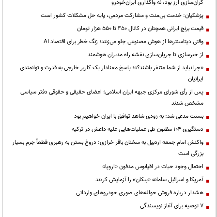
گران‌سازی ارز بود، نه واگذاری ایران‌خودرو
پزشکیان: خدمت بی‌منت و مشارکت مردمی، پایه حل مشکلات کشور است
قیمت‌ برنج ایرانی همچنان در کانال ۴۵۰ تا ۵۵۰ هزار تومان
وقتی دیتاسنترها از هوش مصنوعی جلو می‌زنند؛ زنگ خطر برای اقتصاد AI
از خبرسازی تا جریان‌سازی نقشه راه مدیران هوشمند
«چرا نباید از شما متنفر باشند؟»؛ پاسخ معنادار یک کاربر خارجی به قدرت و توانمندی
ایرانیان
پس از رأی شورای مرکزی جبهه ایران اسلامی؛ اعضای حقیقی و حقوقی دفتر سیاسی
مشخص شدند
بسنت مدعی شد: به زودی شاهد توافق با ایران خواهیم بود
دستگیری ۱۰۴ مظنون طی عملیات‌هایی علیه داعش در ترکیه
واکنش امام جمعه اردبیل به سخنان باقر خرازی: دروغ بستن به رهبری قطعاً جرم بسیار
بزرگی است
احتمال وجود حیات در اقیانوس مدفون «اروپا»
آمریکا و اسرائیل سامانه «پیکان» را آزمایش کردند
هشدار درباره فروش حواله‌های صوری خودروهای وارداتی
۷ توصیه برای آغاز نویسندگی