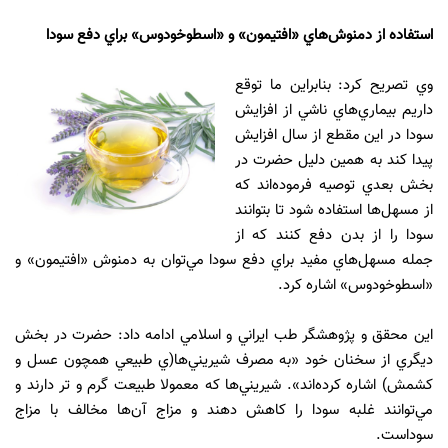
استفاده از دمنوش‌هاي «افتيمون» و «اسطوخودوس» براي دفع سودا
وي تصريح کرد: بنابراين ما توقع
داريم بيماري‌هاي ناشي از افزايش
سودا در اين مقطع از سال افزايش
پيدا کند به همين دليل حضرت در
بخش بعدي توصيه فرموده‌اند که
از مسهل‌ها استفاده شود تا بتوانند
سودا را از بدن دفع کنند که از
جمله مسهل‌هاي مفيد براي دفع سودا مي‌توان به دمنوش «افتيمون» و
«اسطوخودوس» اشاره کرد.
اين محقق و پژوهشگر طب ايراني و اسلامي ادامه داد: حضرت در بخش
ديگري از سخنان خود «به مصرف شيريني‌ها(ي طبيعي همچون عسل و
کشمش) اشاره کرده‌اند». شيريني‌ها که معمولا طبيعت گرم و تر دارند و
مي‌توانند غلبه سودا را کاهش دهند و مزاج آن‌ها مخالف با مزاج
سوداست.