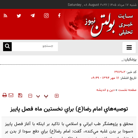
شنبه ۱۷ مرداد ۱۴۰۵
|
Saturday , 08 August 2026
از
و
ته
پزشکیان: خدمت بی‌منت و مشارکت مردمی، پایه حل مشکلات کشور است
ن
نو
کد خبر:
۲۹۷۹۰۲
تاریخ انتشار:
۱۶ مهر ۱۳۹۴ - ۰۹:۴۹
صفحه نخست
»
دین و اندیشه
‍‍‍ پ
پ
توصيه‌هاي امام رضا(ع) براي نخستين ماه فصل پاييز
محقق و پژوهشگر طب ايراني و اسلامي با تاکيد بر اينکه با آغاز فصل پاييز
«سودا بر بدن غلبه مي‌کند»، گفت: امام رضا(ع) براي دفع سودا از بدن بر