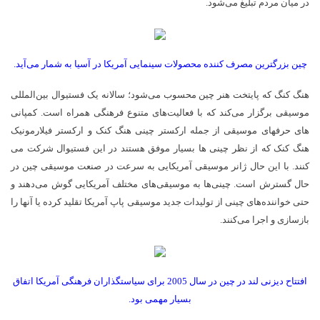
در میان مردم تبلیغ می­‌شود.
چین بزرگترین مصرف کننده محصولات سینمایی آمریکا در آسیا به شمار می­‌آید.
هنگ­‌ کنگ که پایتخت هنر چین محسوب می­‌شود؛ سالانه یک فستیوال بین­‌المللی
موسیقی برگزار می­‌کند که با فعالیت­‌های متنوع فرهنگی همراه است. کمپانی­‌
های حرفه­ای موسیقی از جمله ارکستر چینی هنگ­ کنک و ارکستر فیلارمونیک
هنگ­ کنک که از نظر چینی­ ها بسیار موفق هستند در این فستیوال شرکت می­‌
کنند. با این حال ژانر موسیقی آمریکایی به سرعت در صنعت موسیقی چین در
حال گسترش است. چینی­‌ها به موسیقی­‌های مختلف آمریکایی گوش می­‌دهند و
حتی خواننده­‌های چینی از تولیدات جدید موسیقی پاپ آمریکا تقلید کرده یا آنها را
بازسازی و اجرا می­‌کنند.
افتتاح دیزنی لند در چین در سال 2005 برای سیاست­گذاران فرهنگی آمریکا اتفاق
بسیار مهمی بود.