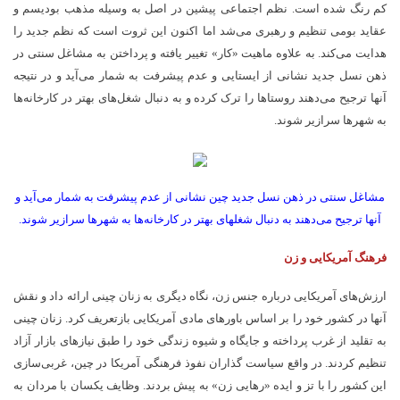
کم رنگ شده است. نظم اجتماعی پیشین در اصل به وسیله مذهب بودیسم و
عقاید بومی تنظیم و رهبری می­‌شد اما اکنون این ثروت است که نظم جدید را
هدایت می­‌کند. به علاوه ماهیت «کار» تغییر یافته و پرداختن به مشاغل سنتی در
ذهن نسل جدید نشانی از ایستایی و عدم پیشرفت به شمار می­‌آید و در نتیجه
آنها ترجیح می­‌دهند روستاها را ترک کرده و به دنبال شغل­‌های بهتر در کارخانه­‌ها
به شهرها سرازیر شوند.
مشاغل سنتی در ذهن نسل جدید چین نشانی از عدم پیشرفت به شمار می­‌آید و
آنها ترجیح می­‌دهند به دنبال شغل­های بهتر در کارخانه­‌ها به شهرها سرازیر شوند.
فرهنگ آمریکایی و زن
ارزش‌­های آمریکایی درباره جنس زن، نگاه دیگری به زنان چینی ارائه داد و نقش
آنها در کشور خود را بر اساس باورهای مادی آمریکایی بازتعریف کرد. زنان چینی
به تقلید از غرب پرداخته و جایگاه و شیوه زندگی خود را طبق نیازهای بازار آزاد
تنظیم کردند. در واقع سیاست گذاران نفوذ فرهنگی آمریکا در چین، غربی­‌سازی
این کشور را با تز و ایده «رهایی زن» به پیش بردند. وظایف یکسان با مردان به