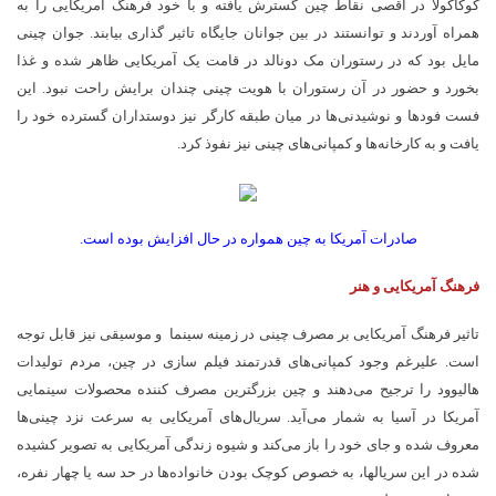
کوکاکولا در اقصی نقاط چین گسترش یافته و با خود فرهنگ آمریکایی را به
همراه آوردند و توانستند در بین جوانان جایگاه تاثیر گذاری بیابند. جوان چینی
مایل بود که در رستوران مک دونالد در قامت یک آمریکایی ظاهر شده و غذا
بخورد و حضور در آن رستوران با هویت چینی چندان برایش راحت نبود. این
فست فودها و نوشیدنی­‌ها در میان طبقه کارگر نیز دوستداران گسترده خود را
یافت و به کارخانه­‌ها و کمپانی­‌های چینی نیز نفوذ کرد.
صادرات آمریکا به چین همواره در حال افزایش بوده است.
فرهنگ آمریکایی و هنر
تاثیر فرهنگ آمریکایی بر مصرف چینی در زمینه سینما و موسیقی نیز قابل توجه
است. علی­رغم وجود کمپانی­‌های قدرتمند فیلم سازی در چین، مردم تولیدات
هالیوود را ترجیح می­‌دهند و چین بزرگترین مصرف کننده محصولات سینمایی
آمریکا در آسیا به شمار می­‌آید. سریال­‌های آمریکایی به سرعت نزد چینی­‌ها
معروف شده و جای خود را باز می­‌کند و شیوه زندگی آمریکایی به تصویر کشیده
شده در این سریال­ها، به خصوص کوچک بودن خانواده­‌ها در حد سه یا چهار نفره،