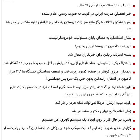
سفر فرمانده سنتکام به اراضی اشغالی
خبر تعطیلی مدرسه ایرانی در کویت به صورت رسمی اعلام نشده
یمن: تشکیل ائتلاف هرگز مانع مجازات عربستان به خاطر جنایاتش علیه ملت یمن نخواهد
شد
نشان استاندارد به معنای پایان مسئولیت خودروساز نیست
غریبه به دادمون نمی‌رسه؛ ایرانی بخریم!
بسته اینترنت رایگان برای خبرنگاران فعال شد
با اعتراف یکی از متهمان، ابعاد تازه‌ای از پرونده ربایش و قتل حمیدرضا رجب‌زاده آشکار شد
ریمـدان؛ مرزی گرفتار در صف، کمبود زیرساخت و ضعف هماهنگی دستگاه‌ها / ۳ هزار
کامیون در انتظار، رانندگان بدون حتی یک سرویس بهداشتی!
تایید هشدارهای گذشته بولتن نیوز توسط سخنگوی قوه قضائیه در خصوص کارت های
بارزگانی و اجاره ای که به بحران ارزی رسیده اند
رابرت پیپ: ارتش آمریکا نمی‌تواند تنگه هرمز را باز کند
زمان اعلام نتایج نهایی دکتری مشخص شد
ونس: در حال کار بر روی ایجاد یک سیستم ناوبری امن هستیم
گزارش «خبر شهر» از تداوم فعالیت موکب شهدای رزکان در اجتماع بزرگ مردم ولایت‌مدار
شهرستان شهریار