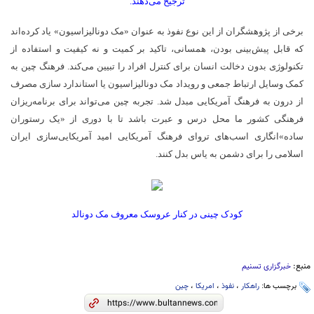
ترجیح می­‌دهند.
برخی از پژوهشگران از این نوع نفوذ به عنوان «مک دونالیزاسیون» یاد کرده­‌اند
که قابل پیش­‌بینی بودن، همسانی، تاکید بر کمیت و نه کیفیت و استفاده از
تکنولوژی بدون دخالت انسان برای کنترل افراد را تبیین می­‌کند. فرهنگ چین به
کمک وسایل ارتباط جمعی و رویداد مک دونالیزاسیون یا استاندارد سازی مصرف
از درون به فرهنگ آمریکایی مبدل شد. تجربه چین می­‌تواند برای برنامه­‌ریزان
فرهنگی کشور ما محل درس و عبرت باشد تا با دوری از «یک رستوران
ساده»انگاری اسب­‌های تروای فرهنگ آمریکایی امید آمریکایی­‌سازی ایران
اسلامی را برای دشمن به یاس بدل کنند.
کودک چینی در کنار عروسک معروف مک دونالد
منبع:
خبرگزاری تسنیم
برچسب ها:
راهکار
،
نفوذ
،
امریکا
،
چین