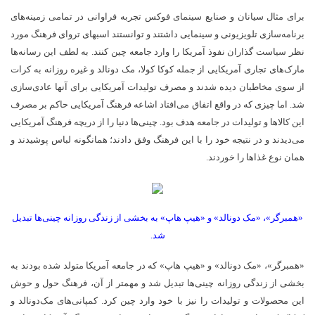
برای مثال سی­ان­ان و صنایع سینمای فوکس تجربه فراوانی در تمامی زمینه­‌های
برنامه­‌سازی تلویزیونی و سینمایی داشتند و توانستند اسب­های تروای فرهنگ مورد
نظر سیاست گذاران نفوذ آمریکا را وارد جامعه چین کنند. به لطف این رسانه­‌ها
مارک­‌های تجاری آمریکایی از جمله کوکا کولا، مک دونالد و غیره روزانه به کرات
از سوی مخاطبان دیده شدند و مصرف تولیدات آمریکایی برای آنها عادی­‌سازی
شد. اما چیزی که در واقع اتفاق می­‌افتاد اشاعه فرهنگ آمریکایی حاکم بر مصرف
این کالا­ها و تولیدات در جامعه هدف بود. چینی­‌ها دنیا را از دریچه فرهنگ آمریکایی
می­‌دیدند و در نتیجه خود را با این فرهنگ وفق دادند؛ همانگونه لباس پوشیدند و
همان نوع غذاها را خوردند.
«همبرگر»، «مک دونالد» و «هیپ هاپ» به بخشی از زندگی روزانه چینی­‌ها تبدیل
شد.
«همبرگر»، «مک دونالد» و «هیپ هاپ» که در جامعه آمریکا متولد شده بودند به
بخشی از زندگی روزانه چینی­‌ها تبدیل شد و مهمتر از آن، فرهنگ حول و حوش
این محصولات و تولیدات را نیز با خود وارد چین کرد. کمپانی­‌های مک‌دونالد و