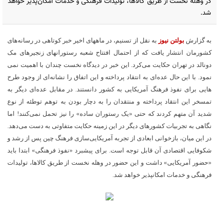
در وهله نخست از طریق کالاها، تولیدات فرهنگی و خدمات امکان‌­پذیر خواهد
شد.
به گزارش
بولتن نیوز
به نقل از تسنیم، در ماه­های اخیر خبر کوتاهی در رسانه­‌های
کشورمان انتشار یافت که از احتمال افتتاح شعبه رستوران­های زنجیره­ای مک
دونالد در تهران حکایت می­‌کرد. این خبر در دیدگاه نخست چندان با اهمیت نمی­‌
نمود. با این حال عده­‌ای به انتقاد پرداخته و این اتفاق را نشانه­‌ای از وجود طرح­‌
هایی برای نفوذ فرهنگ آمریکایی به کشور دانستند. در مقابل عده­‌ای دیگر به
تمسخر این انتقاد پرداخته و منتقدان را به دچار بودن به توهم توطئه از نوع
شدید آن متهم کردند که حتی «یک رستوران ساده» را نیز تحمل نمی­‌کنند! اما
نگاهی به تجربیات کشورهای دیگر در این زمینه حکایت متفاوتی به دست می­‌دهد.
در این میان، بازخوانی ابعادی از تجربه آمریکایی­‌سازی فرهنگ چین پس از رشد و
شکوفایی اقتصادی آن قابل توجه است. برای پیشبرد «نفوذ فرهنگی» ابتدا باید
«حضور آمریکایی» داشت و این حضور در وهله نخست از طریق کالاها، تولیدات
فرهنگی و خدمات امکان­پذیر خواهد شد.