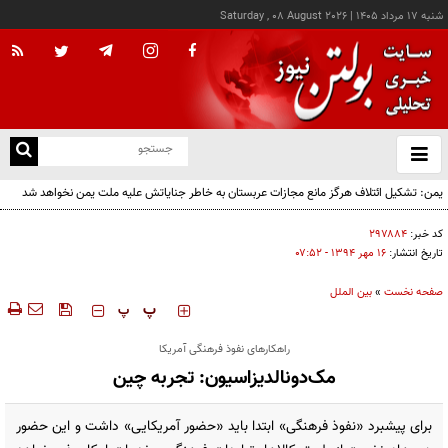
شنبه ۱۷ مرداد ۱۴۰۵
|
Saturday , 08 August 2026
از
و
ته
یمن: تشکیل ائتلاف هرگز مانع مجازات عربستان به خاطر جنایاتش علیه ملت یمن نخواهد شد
ن
نو
کد خبر:
۲۹۷۸۸۴
تاریخ انتشار:
۱۶ مهر ۱۳۹۴ - ۰۷:۵۲
صفحه نخست
»
بین الملل
‍‍‍ پ
پ
راهکارهای نفوذ فرهنگی آمریکا
مک‌دونالدیزاسیون: تجربه چین
برای پیشبرد «نفوذ فرهنگی» ابتدا باید «حضور آمریکایی» داشت و این حضور