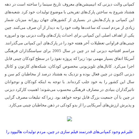
کمپانی والت دیزنی که انیمیشن­‌های معروف تاریخ سینما را ساخته است در دهه
هشتاد شروع به ساختن پارک­‌های تفریحی با موضوع تولیدات خود کرد. شعبه­‌های
این کمپانی و پارک­‌هایش در بسیاری از کشورهای جهان روزانه میزبان شمار
زیادی از مردم است که ساعت­‌ها وقت خود را به دیدار از آن صرف می­‌کنند. چین
یکی از اهداف اصلی این کمپانی برای احداث پارک­‌های والت دیزنی بود و امروزه
چینی­‌های فراوانی تعطیلات آخر هفته خود را در پارک­‌های این کمپانی می­‌گذرانند.
مراسم افتتاحیه دیزنی لند در چین در سال 2005 برای سیاست­گذاران فرهنگی
آمریکا اتفاق بسیار مهمی بود؛ زیرا که پروژه نفوذ را در سطح کودکان چینی قابل
اجرا می­‌کرد. کانال­‌های تلویزیونی مخصوص کودکان، شبکه­‌های کارتون و کانال
دیزنی اکنون در چین فعال بوده و نزدیک به هشتاد درصد از مخاطبان کم سن و
سال این کشور را به خود جلب کرده­‌اند. با توجه به اینکه کودکان و نوجوانان
تاثیرگذاران بنیادی در مصارف فرهنگی محسوب می‌شوند؛ اهمیت کارکرد دیزنی
در چین با آن جمعیت بزرگ قابل توجه خواهد بود. زیرا که تبلیغات مصرف گرایی
و پذیرش ارزش­‌های آمریکایی را از بدو کودکی در ذهن مخاطبان چینی می­‌کارد.
علی­رغم وجود کمپانی­‌های قدرتمند فیلم سازی در چین، مردم تولیدات هالیوود را