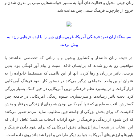
زنان چینی محول و فعالیت­‌های آنها به مسیر خواسته­‌هایی مبنی بر مدرن شدن و
خروج از چارچوب فرهنگ سنتی چین هدایت شد.
سیاست­گذاران نفوذ فرهنگی آمریکا، غربی­‌سازی چین را با ایده «رهایی زن» به
پیش بردند.
در نتیجه زنان خانه­‌دار و کشاورز پیشین و یا زنانی که تخصصی نداشتند با
موقعیتی رو به رو شدند که برایشان فاقد امنیت و پیام آور کهنگی بود. بدین
ترتیب، تاثیر بر زنان و رها کردن آنها از این ناامنی که مستقیما خانواده را به
عنوان اولین واحد اجتماعی درگیر می­‌کند در دستور کار نفوذ فرهنگ آمریکایی
قرار گرفت و در پیشبرد نظم فرهنگی نوین آمریکایی در چین کمک بسیار بزرگی
کرد. تحت تاثیر رسانه­‌ها و مدرن­سازی، شیوه زندگی آمریکایی در جامعه چین
گسترش یافت به طوری که تنها آمریکایی بودن شیوه­ای از زندگی و رفتار و منش
کافیست که برای بخش بزرگی از جامعه چین مطلوب ­نماید. مردم تصور می­‌کنند
که این شیوه از زندگی و فرهنگ را خود آزادانه انتخاب می­‌کنند؛ غافل از آن که
این انتخاب در نتیجه استراتژی­‌های دقیق آمریکایی که برای نفوذ دادن فرهنگ و
باورها و ارزش­‌های آمریکا به جوامع دیگر طراحی و اجرا شده­‌اند روی داده است.