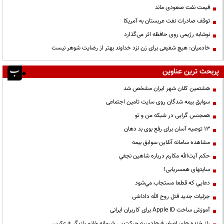
قیمت نفت صعودی ماند
توقف صادرات نفت عربستان به آمریکا
نوشابه رژیمی روی حافظه اثر می‌گذارد
خادمیان: هیچ شفیعی برای زن نزد خداوند بهتر از رضایت شوهر نیست
پربحث ترین عناوین
هشتمین کلان شهر ایران مشخص شد
سوابق بیمه شدگان روی سایت تامین اجتماعی
همجنس گرایی در شبکه من و تو
13 توصیه آسان برای رفع بوی بد دهان
مشاهده سامانه آنلاين سوابق بیمه
حكم آيت‌الله مكارم درباره شاهين نجفي
سایتهای همسریابی!
دعايي كه قطعا مستجاب مي‌شود
جزئیات جدید قتل روح الله داداشی
آموزش ساخت Apple ID برای کاربران ایرانی
راز خنده های اصغر فرهادی به حرکت بی شرمانه خانم بازیگر + عکس