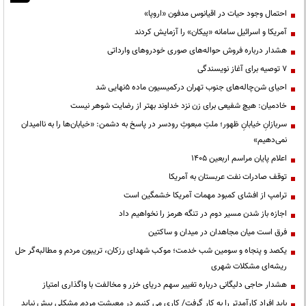
احتمال وجود حیات در اقیانوس مدفون «اروپا»
آمریکا و اسرائیل سامانه «پیکان» را آزمایش کردند
هشدار درباره فروش حواله‌های صوری خودروهای وارداتی
۷ توصیه برای آغاز نویسندگی
احیای شن‌چاله‌های جنوب تهران درکمیسیون ماده ۵نهایی شد
خادمیان: هیچ شفیعی برای زن نزد خداوند بهتر از رضایت شوهر نیست
سربازانِ خیابانِ ظهور؛ ملتِ مبعوثِ رودسر در پاسخ به دشمن: «خیابان‌ها را به ناامیدان
نمی‌دهیم»
اعلام پایان مراسم اربعین ۱۴۰۵
توقف صادرات نفت عربستان به آمریکا
ترامپ از افشای کمبود مهمات آمریکا خشمگین است
اجازه باز شدن مسیر دوم در تنگه هرمز را نخواهیم داد
فرق است میان مجاهدان در میدان و ساکتین
یکصد و پنجاه و سومین شب خدمت؛ موکب شهدای رزکان، تریبون مردم و مطالبه‌گر حل
ریشه‌ای مشکلات شهری
هشدار حاجی دلیگانی درباره تغییر سهم دریای خزر و مخالفت با واگذاری امتیاز
باید افراد کارآمدتر را به کار گرفت/ کاری می کنیم در معیشت مردم مشکلی پیش نیاید