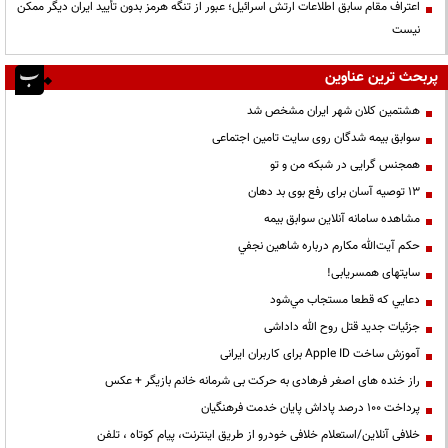
اعتراف مقام سابق اطلاعات ارتش اسرائیل؛ عبور از تنگه هرمز بدون تأیید ایران دیگر ممکن
نیست
پربحث ترین عناوین
هشتمین کلان شهر ایران مشخص شد
سوابق بیمه شدگان روی سایت تامین اجتماعی
همجنس گرایی در شبکه من و تو
13 توصیه آسان برای رفع بوی بد دهان
مشاهده سامانه آنلاين سوابق بیمه
حكم آيت‌الله مكارم درباره شاهين نجفي
سایتهای همسریابی!
دعايي كه قطعا مستجاب مي‌شود
جزئیات جدید قتل روح الله داداشی
آموزش ساخت Apple ID برای کاربران ایرانی
راز خنده های اصغر فرهادی به حرکت بی شرمانه خانم بازیگر + عکس
پرداخت ۱۰۰ درصد پاداش پایان خدمت فرهنگیان
خلافی آنلاین/استعلام خلافی خودرو از طریق اینترنت، پیام کوتاه ، تلفن