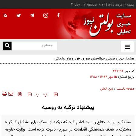
جمعه ۱۶ مرداد ۱۴۰۵
|
Friday , 07 August 2026
از
و
ته
هشدار درباره فروش حواله‌های صوری خودروهای وارداتی
ن
نو
کد خبر:
۲۹۷۶۹۲
تاریخ انتشار:
۱۵ مهر ۱۳۹۴ - ۱۲:۱۸
صفحه نخست
»
بین الملل
‍‍‍ پ
پ
پیشنهاد ترکیه به روسیه
سخنگوی وزارت دفاع روسیه اعلام کرد که ترکیه از مسکو برای تشکیل کارگروه
مشترک با هدف هماهنگی اقدامات در سوریه دعوت کرده است. وزارت خارجه