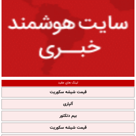
لینک های مفید
قیمت شیشه سکوریت
آلپاری
بیم دتکتور
قیمت شیشه سکوریت