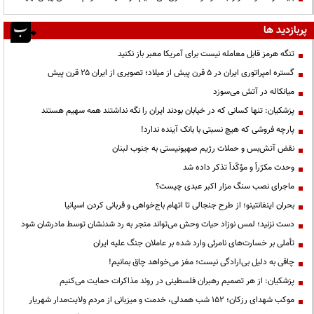
پربازدید ها
تنگه هرمز قابل معامله نیست برای آمریکا معبر باز نکنید
گستره امپراتوری ایران در ۵ قرن پیش از میلاد؛ تصویری از ایران ۲۵ قرن پیش
میانکاله در آتش می‌سوزد
پزشکیان: تنها کسانی که در خیابان بودند ایران را نگه نداشتند همه سهیم هستند
پارچه فروشی که هیچ نسبتی با بانک آینده ندارد!
نقض آتش‌بس و حملات رژیم صهیونیستی به جنوب لبنان
وحدت مکرّراً و مؤکّداً تذکر داده شد
ماجرای نصب سنگ مزار اکبر عبدی چیست؟
بحران اینفانتینو؛ از طرح جنجالی تا اتهام باج‌خواهی و قربانی کردن اسپانیا
دست نزنید؛ لمس نوزاد حیات وحش می‌تواند منجر به رد شدنشان توسط مادرشان شود
تأملی بر خسارت‌های نامرئی وارد شده بر عاملان جنگ علیه ایران
چاقی به دلیل بی‌ارادگی نیست؛ مغز می‌خواهد چاق بمانیم!
پزشکیان: از هر تصمیم رهبران فلسطینی در روند مذاکرات حمایت می‌کنیم
موکب شهدای رزکان؛ ۱۵۲ شب همدلی، خدمت و میزبانی از مردم ولایت‌مدار شهریار