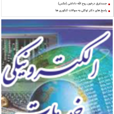
جسدغرق درخون روح الله داداشی (عکس)
پاسخ های دکتر توکلی به سوالات کنکوری ها