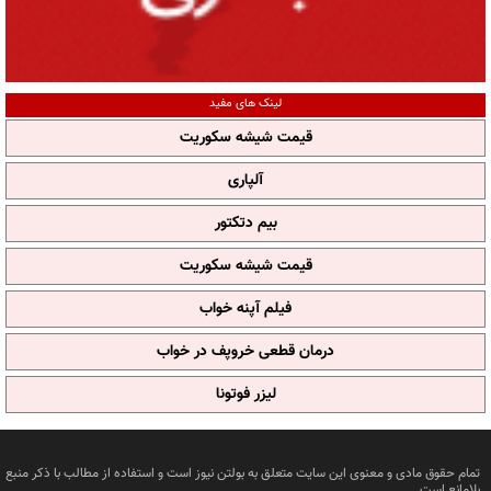
لینک های مفید
قیمت شیشه سکوریت
آلپاری
بیم دتکتور
قیمت شیشه سکوریت
فیلم آپنه خواب
درمان قطعی خروپف در خواب
لیزر فوتونا
تمام حقوق مادی و معنوی این سایت متعلق به بولتن نیوز است و استفاده از مطالب با ذکر منبع
بلامانع است.