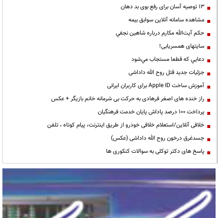
13 توصیه آسان برای رفع بوی بد دهان
مشاهده سامانه آنلاين سوابق بیمه
حكم آيت‌الله مكارم درباره شاهين نجفي
سایتهای همسریابی!
دعايي كه قطعا مستجاب مي‌شود
جزئیات جدید قتل روح الله داداشی
آموزش ساخت Apple ID برای کاربران ایرانی
راز خنده های اصغر فرهادی به حرکت بی شرمانه خانم بازیگر + عکس
پرداخت ۱۰۰ درصد پاداش پایان خدمت فرهنگیان
خلافی آنلاین/استعلام خلافی خودرو از طریق اینترنت، پیام کوتاه ، تلفن
جسدغرق درخون روح الله داداشی (عکس)
پاسخ های دکتر توکلی به سوالات کنکوری ها