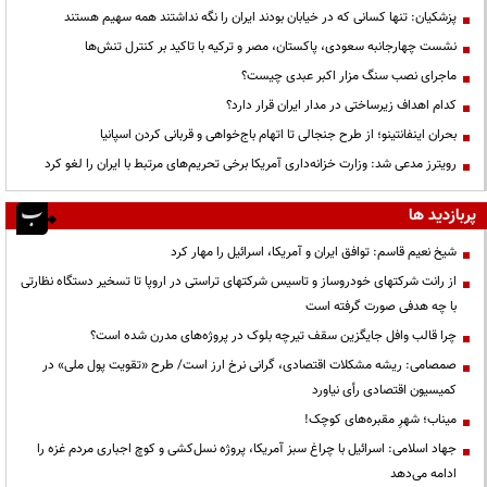
پزشکیان: تنها کسانی که در خیابان بودند ایران را نگه نداشتند همه سهیم هستند
نشست چهارجانبه سعودی، پاکستان، مصر و ترکیه با تاکید بر کنترل تنش‌ها
ماجرای نصب سنگ مزار اکبر عبدی چیست؟
کدام اهداف زیرساختی در مدار ایران قرار دارد؟
بحران اینفانتینو؛ از طرح جنجالی تا اتهام باج‌خواهی و قربانی کردن اسپانیا
رویترز مدعی شد: وزارت خزانه‌داری آمریکا برخی تحریم‌های مرتبط با ایران را لغو کرد
پربازدید ها
شیخ نعیم قاسم: توافق ایران و آمریکا، اسرائیل را مهار کرد
از رانت‌ شرکتهای خودروساز و تاسیس شرکتهای تراستی در اروپا تا تسخیر دستگاه نظارتی
با چه هدفی صورت گرفته است
چرا قالب وافل جایگزین سقف تیرچه بلوک در پروژه‌های مدرن شده است؟
صمصامی: ریشه مشکلات اقتصادی، گرانی نرخ ارز است/ طرح «تقویت پول ملی» در
کمیسیون اقتصادی رأی نیاورد
میناب؛ شهرِ مقبره‌های کوچک!
جهاد اسلامی: اسرائیل با چراغ سبز آمریکا، پروژه نسل‌کشی و کوچ اجباری مردم غزه را
ادامه می‌دهد