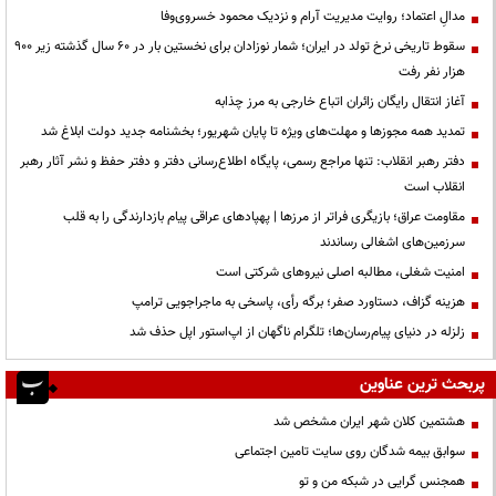
مدالِ اعتماد؛ روایت مدیریت آرام و نزدیک محمود خسروی‌وفا
سقوط تاریخی نرخ تولد در ایران؛ شمار نوزادان برای نخستین بار در ۶۰ سال گذشته زیر ۹۰۰
هزار نفر رفت
آغاز انتقال رایگان زائران اتباع خارجی به مرز چذابه
تمدید همه مجوزها و مهلت‌های ویژه تا پایان شهریور؛ بخشنامه جدید دولت ابلاغ شد
دفتر رهبر انقلاب: تنها مراجع رسمی، پایگاه اطلاع‌رسانی دفتر و دفتر حفظ و نشر آثار رهبر
انقلاب است
مقاومت عراق؛ بازیگری فراتر از مرزها | پهپادهای عراقی پیام بازدارندگی را به قلب
سرزمین‌های اشغالی رساندند
‌امنیت شغلی، مطالبه اصلی نیروهای شرکتی است
هزینه گزاف، دستاورد صفر؛ برگه رأی، پاسخی به ماجراجویی ترامپ
زلزله در دنیای پیام‌رسان‌ها؛ تلگرام ناگهان از اپ‌استور اپل حذف شد
پربحث ترین عناوین
هشتمین کلان شهر ایران مشخص شد
سوابق بیمه شدگان روی سایت تامین اجتماعی
همجنس گرایی در شبکه من و تو