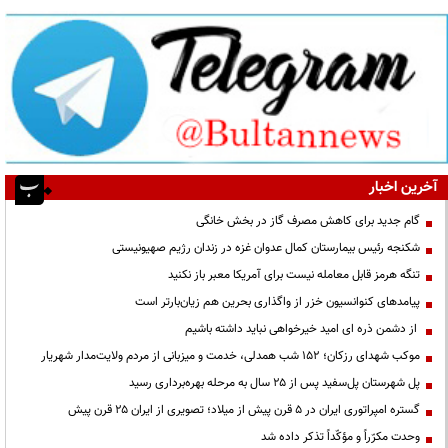
آخرین اخبار
گام جدید برای کاهش مصرف گاز در بخش خانگی
شکنجه رئیس بیمارستان کمال عدوان غزه در زندان رژیم صهیونیستی
تنگه هرمز قابل معامله نیست برای آمریکا معبر باز نکنید
پیامدهای کنوانسیون خزر از واگذاری بحرین هم زیان‌بارتر است
از دشمن ذره ای امید خیرخواهی نباید داشته باشیم
موکب شهدای رزکان؛ ۱۵۲ شب همدلی، خدمت و میزبانی از مردم ولایت‌مدار شهریار
پل شهرستان پل‌سفید پس از ۲۵ سال به مرحله بهره‌برداری رسید
گستره امپراتوری ایران در ۵ قرن پیش از میلاد؛ تصویری از ایران ۲۵ قرن پیش
وحدت مکرّراً و مؤکّداً تذکر داده شد