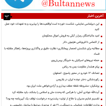
آخرین اخبار
این دیپلماسی نمایشی، شکست خورده است/واقعیت‌ها را بپذیرید و به تعهدات خود عمل
کنید
امید مالباختگان رمزارز آبکی به فروش اموال محکومان
از التماس تا فروپاشی هژمونی دلار
مطالبه برای شکستن انحصار پیمانکاری؛ نظارت دقیق بر واگذاری پروژه‌ها، راهکار مقابله با
فساد
حمله نیروهای اسرائیلی به خبرنگار پرس‌تی‌وی
پیام هشدار مقاومت یمن به ریاض
تصادف ۱۲ خودرو در محور یاسوج ـ اصفهان
رکوردشکنی دختر دونده ایران در بلاروس
پزشکیان: مشروطه نقطه عطف بیداری و آزادی‌خواهی ملت ایران بود
آیت‌الله جوادی آملی: با هرکس که وحدت ملی و اسلامی را بشکند، باید مقابله کرد
تقسیم غنایم مدیران یا دفاع از تولید؛ پشت‌پرده درخواست توقف یک آیین‌نامه چه بود؟
وزارت اطلاعات: شناسایی و دستگیری ۲۱ نفر از مزدوران مرتبط با سازمان جاسوسی و