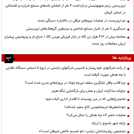
تروریستی رژیم صهیونیستی و بازداشت ۴ نفر از اعضای باندهای مسلح شرارت و اغتشاش
در استان کرمان
دو تروریست در عملیات نیروهای عراقی در «الانبار» دستگیر شدند
دستگیری ۸ نفر از اشرار مسلح شاخص و مرتبطین گروهک‌های تروریستی
معامله بیش از ۴۱۳ هزار تن کالا در بازار فیزیکی بورس کالا / حراج باز و پتروشیمی پیشران
ارزش معاملات روز شدند
پربازدید ها
از رانت‌ شرکتهای خودروساز و تاسیس شرکتهای تراستی در اروپا تا تسخیر دستگاه نظارتی
با چه هدفی صورت گرفته است
چرا قالب وافل جایگزین سقف تیرچه بلوک در پروژه‌های مدرن شده است؟
جزئیات مذاکرات ایران و عمان برای بازگشایی تنگه هرمز
تخم‌مرغ‌هایی که در مرز پوسیدند تا اقتدار اداری اثبات شود
خودتحقیرها عریضه‌نویس کاخ سفید شده‌اند!
عملیات «نصر ۷» چه هدفی را دنبال می‌کرد؟
زلزله شهر یاسوج را لرزاند
تشخیص روان‌شناختی ترامپ: «او تجسم خالص شیطان است!»