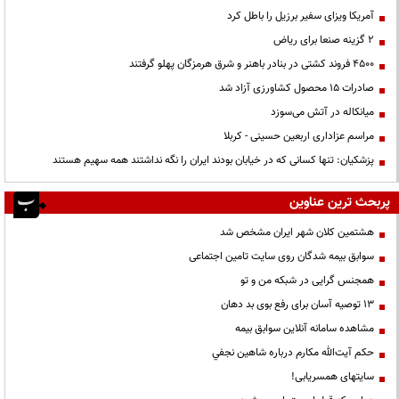
آمریکا ویزای سفیر برزیل را باطل کرد
۲ گزینه صنعا برای ریاض
۴۵۰۰ فروند کشتی در بنادر باهنر و شرق هرمزگان پهلو گرفتند
صادرات ۱۵ محصول کشاورزی آزاد شد
میانکاله در آتش می‌سوزد
مراسم عزاداری اربعین حسینی - کربلا
پزشکیان: تنها کسانی که در خیابان بودند ایران را نگه نداشتند همه سهیم هستند
پربحث ترین عناوین
هشتمین کلان شهر ایران مشخص شد
سوابق بیمه شدگان روی سایت تامین اجتماعی
همجنس گرایی در شبکه من و تو
13 توصیه آسان برای رفع بوی بد دهان
مشاهده سامانه آنلاين سوابق بیمه
حكم آيت‌الله مكارم درباره شاهين نجفي
سایتهای همسریابی!