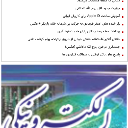
دعايي كه قطعا مستجاب مي‌شود
جزئیات جدید قتل روح الله داداشی
آموزش ساخت Apple ID برای کاربران ایرانی
راز خنده های اصغر فرهادی به حرکت بی شرمانه خانم بازیگر + عکس
پرداخت ۱۰۰ درصد پاداش پایان خدمت فرهنگیان
خلافی آنلاین/استعلام خلافی خودرو از طریق اینترنت، پیام کوتاه ، تلفن
جسدغرق درخون روح الله داداشی (عکس)
پاسخ های دکتر توکلی به سوالات کنکوری ها