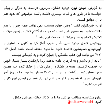
به گزارش
بولتن نیوز
، دیدیه دشان، سرمربی فرانسه، به تازگی از پوگبا
خواست تا در بازی های ثبات ‏بیشتری داشته باشد؛ موضوعی که ندود هم
با آن موافق است.‏
او به خبرنگاران گفت:" وقتی جوان هستید، نمی توانید همه چیز را با هم
داشته باشید. به همین دلیل است ‏که من به او گفتم کمتر در زمین حرکات
تکنیکی انجام بدهد و بیشتر در خدمت تیم باشد."‏
یوونتوس فصل جدید سری ‏A‏ را خوب آغاز کرد و اکنون 10 امتیاز با
فیورنتینای صدرنشین فاصله دارند ‏اما ندود معتقد است مانند فصل 02-
2001 می توانند این عقب ماندگی را جبران کرده و به قهرمانی ‏برسند.‏
‏" باید آرام باشیم و به کارمان ادامه بدهیم زیرا بازیکنان بسیار بسیار خوبی
به خدمت گرفتیم. همه در ‏باشگاه آرامش شان را حفظ کرده اند؛ همین
طور اعضای تیم. بازگشت ما در سال 2002 بسیار زیبا بود. ‏ما در روز آخر
قهرمان سری ‏A‏ شدیم و فکر می کنم این بار هم می توانیم این کار را
انجام بدهیم."‏
برای مشاهده مطالب ورزشی ما را در کانال بولتن ورزشی دنبال
کنید
bultanvarzeshi@