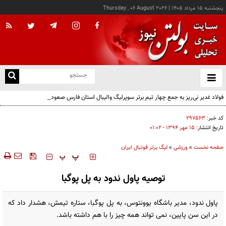
پنجشنبه ۱۵ مرداد ۱۴۰۵
|
Thursday , 06 August 2026
از
و
ته
فولاد غدیر نی‌ریز به جمع چهار تیم برتر سوپرلیگ والیبال استان فارس صعود کرد
ن
نو
کد خبر:
۲۹۷۵۶۳
تاریخ انتشار:
۱۵ مهر ۱۳۹۴ - ۰۱:۰۲
صفحه نخست
»
ورزشی
»
لیگ برتر فوتبال ایران
‍‍‍ پ
پ
توصیه پاول ندود به پل پوگبا
پاول ندود، مدیر باشگاه یوونتوس، به پل پوگبا، ستاره تیمش، هشدار داد که
در این سن پایین، نمی تواند ‏همه چیز را با هم داشته باشد.‏