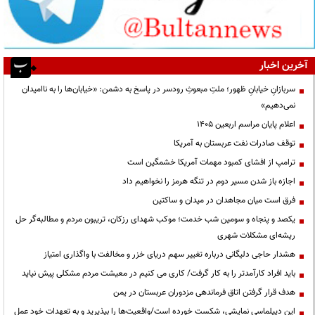
آخرین اخبار
سربازانِ خیابانِ ظهور؛ ملتِ مبعوثِ رودسر در پاسخ به دشمن: «خیابان‌ها را به ناامیدان
نمی‌دهیم»
اعلام پایان مراسم اربعین ۱۴۰۵
توقف صادرات نفت عربستان به آمریکا
ترامپ از افشای کمبود مهمات آمریکا خشمگین است
اجازه باز شدن مسیر دوم در تنگه هرمز را نخواهیم داد
فرق است میان مجاهدان در میدان و ساکتین
یکصد و پنجاه و سومین شب خدمت؛ موکب شهدای رزکان، تریبون مردم و مطالبه‌گر حل
ریشه‌ای مشکلات شهری
هشدار حاجی دلیگانی درباره تغییر سهم دریای خزر و مخالفت با واگذاری امتیاز
باید افراد کارآمدتر را به کار گرفت/ کاری می کنیم در معیشت مردم مشکلی پیش نیاید
هدف قرار گرفتن اتاق‌ فرماندهی مزدوران عربستان در یمن
این دیپلماسی نمایشی، شکست خورده است/واقعیت‌ها را بپذیرید و به تعهدات خود عمل