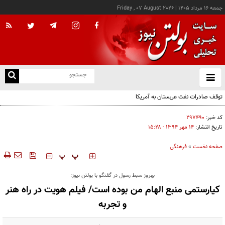
جمعه ۱۶ مرداد ۱۴۰۵
|
Friday , 07 August 2026
از
و
ته
توقف صادرات نفت عربستان به آمریکا
ن
نو
کد خبر:
۲۹۷۴۹۰
تاریخ انتشار:
۱۴ مهر ۱۳۹۴ - ۱۵:۲۸
صفحه نخست
»
فرهنگی
‍‍‍ پ
پ
بهروز سبط رسول در گفتگو با بولتن نیوز:
کیارستمی منبع الهام من بوده است/ فیلم هویت در راه هنر
و تجربه