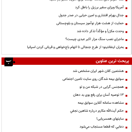
آمریکا ویزای سفیر برزیل را باطل کرد
جدال بهرام افشاری و امین حیایی در صدر جدول
حمایت از هشت هزار نوآموز سیستان و بلوچستانی
وحدت مکرّراً و مؤکّداً تذکر داده شد
ماجرای نصب سنگ مزار اکبر عبدی چیست؟
بحران اینفانتینو؛ از طرح جنجالی تا اتهام باج‌خواهی و قربانی کردن اسپانیا
پربحث ترین عناوین
هشتمین کلان شهر ایران مشخص شد
سوابق بیمه شدگان روی سایت تامین اجتماعی
همجنس گرایی در شبکه من و تو
13 توصیه آسان برای رفع بوی بد دهان
مشاهده سامانه آنلاين سوابق بیمه
حكم آيت‌الله مكارم درباره شاهين نجفي
سایتهای همسریابی!
دعايي كه قطعا مستجاب مي‌شود