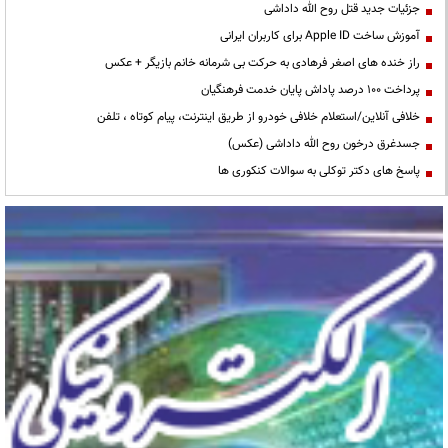
جزئیات جدید قتل روح الله داداشی
آموزش ساخت Apple ID برای کاربران ایرانی
راز خنده های اصغر فرهادی به حرکت بی شرمانه خانم بازیگر + عکس
پرداخت ۱۰۰ درصد پاداش پایان خدمت فرهنگیان
خلافی آنلاین/استعلام خلافی خودرو از طریق اینترنت، پیام کوتاه ، تلفن
جسدغرق درخون روح الله داداشی (عکس)
پاسخ های دکتر توکلی به سوالات کنکوری ها