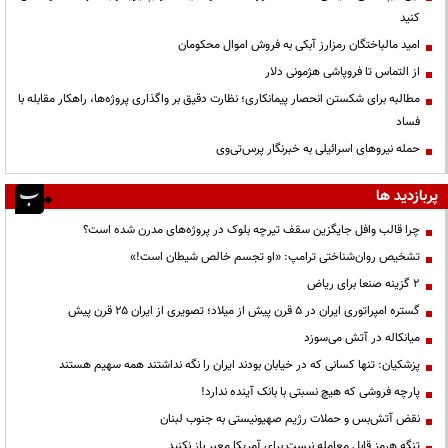
کنید
امید مالباختگان رمزارز آبکی به فروش اموال محکومان
از التماس تا فروپاشی هژمونی دلار
مطالبه برای شکستن انحصار پیمانکاری؛ نظارت دقیق بر واگذاری پروژه‌ها، راهکار مقابله با
فساد
حمله نیروهای اسرائیلی به خبرنگار پرس‌تی‌وی
پربازدید ها
چرا قالب وافل جایگزین سقف تیرچه بلوک در پروژه‌های مدرن شده است؟
تشخیص روان‌شناختی ترامپ: «او تجسم خالص شیطان است!»
۲ گزینه صنعا برای ریاض
گستره امپراتوری ایران در ۵ قرن پیش از میلاد؛ تصویری از ایران ۲۵ قرن پیش
میانکاله در آتش می‌سوزد
پزشکیان: تنها کسانی که در خیابان بودند ایران را نگه نداشتند همه سهیم هستند
پارچه فروشی که هیچ نسبتی با بانک آینده ندارد!
نقض آتش‌بس و حملات رژیم صهیونیستی به جنوب لبنان
تنگه هرمز قابل معامله نیست برای آمریکا معبر باز نکنید