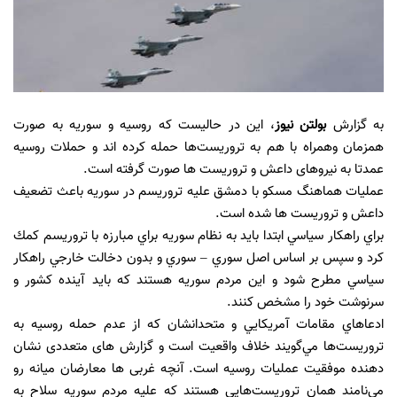
به گزارش
بولتن نیوز
، این در حالیست که روسیه و سوریه به صورت
همزمان وهمراه با هم به تروريست‌ها حمله کرده اند و حملات روسیه
عمدتا به نیروهای داعش و تروریست ها صورت گرفته است.
عمليات هماهنگ مسكو با دمشق عليه تروريسم در سوريه باعث تضعیف
داعش و تروریست ها شده است.
براي راهكار سياسي ابتدا بايد به نظام سوريه براي مبارزه با تروريسم كمك
كرد و سپس بر اساس اصل سوري – سوري و بدون دخالت خارجي راهكار
سياسي مطرح شود و این مردم سوریه هستند که باید آینده کشور و
سرنوشت خود را مشخص کنند.
ادعاهاي مقامات آمريكايي و متحدانشان كه از عدم حمله روسيه به
تروريست‌ها مي‌گويند خلاف واقعیت است و گزارش های متعددی نشان
دهنده موفقیت عملیات روسیه است. آنچه غربی ها معارضان ميانه رو
مي‌نامند همان تروريست‌هايي هستند كه عليه مردم سوريه سلاح به