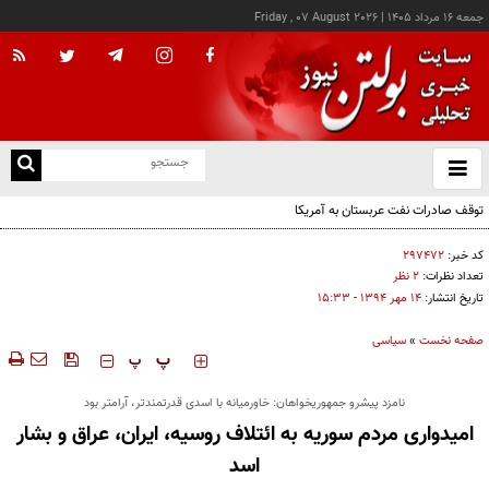
جمعه ۱۶ مرداد ۱۴۰۵
|
Friday , 07 August 2026
از
و
ته
توقف صادرات نفت عربستان به آمریکا
ن
نو
کد خبر:
۲۹۷۴۷۲
تعداد نظرات:
۲ نظر
تاریخ انتشار:
۱۴ مهر ۱۳۹۴ - ۱۵:۳۳
صفحه نخست
»
سیاسی
‍‍‍ پ
پ
نامزد پيشرو جمهوريخواهان: خاورميانه با اسدی قدرتمندتر، آرامتر بود
امیدواری مردم سوریه به ائتلاف روسیه، ایران، عراق و بشار
اسد