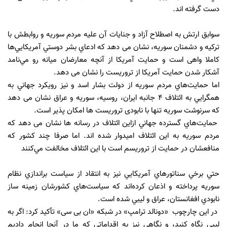
دست گرفته اند.
سوابق ارتش به اصطلاح آزاد و جنايات آن عليه مردم سوريه و روابطش با
ترکیه و دشمنان سوريه، نشان می دهد که ادعاي بشر دوستي آمريكايي‌ها
کاملا واهی است و حمايت آمريكا از آنچه معارضان ميانه رو مي‌نامد
آشكار شدن حمايت آمريكا از تروريست را نشان می دهد.
اما حمايت‌هاي مردم سوريه از دولت بشار اسد و نيز رويكرد جهاني به
همگرايي به ائتلاف 4 جانبه ايران، روسيه، سوريه و عراق نشان می دهد
که سرنوشت سوریه تنها با نابودی تروریست ها امکان پذیر است.
حمايت‌هاي گسترده جهاني ازاين ائتلاف در رسانه ها نشان می دهد که
مردم سوریه به این ائتلاف امیدوار شده اند. اما صرفا چند كشور كه
منافعشان در حمايت از تروريسم است با اين ائتلاف مخالفت مي‌كنند
حتي برخي سناتورهاي آمريكايي نيز به انتقاد از سياست براندازي نظام
سوريه پرداخته و اذعان كرده‌اند كه سياست‌هاي كشورشان زمينه ساز
نابودي افغانستان، عراق و ليبي شده است.
در اين چارچوب «دونالد ترامپ» در شبکه «ان بی سی» تأکید کرد: اگر به
لیبی نگاه کنید، و نگاهی نیز به اقداماتی که ما در آنجا انجام دادیم