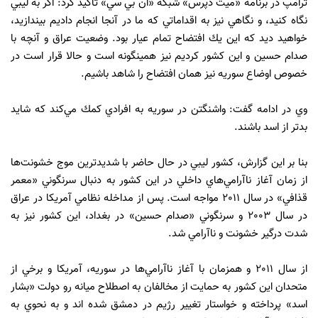
ترامپ در برنامه «ميت دپرس» شبكه «ان بي سي» تأكيد كرد: اگر به ليبي
نگاه كنيد، و نگاهي نيز به اقداماتي كه ما در آنجا انجام داديم بيندازيد،
خواهيد ديد كه اين يك افتضاح تمام عيار بود. وضعيت عراق و آنچه با
صدام حسين و اين كشور كرديم نيز همينگونه است و حالا قرار است در
خصوص اوضاع سوريه نيز همان افتضاح را شاهد باشيم.
وي در ادامه گفت: واشنگتن در سوريه به افرادي كمك مي‌كند كه شايد
بدتر از اسد باشند.
بنا بر اين گزارش، كشور ليبي در حال حاضر با شديدترين موج خشونت‌ها
از زمان آغاز ناآرامي‌هاي داخلي در اين كشور به دنبال سرنگوني «معمر
قذافي» در سال 2011 مواجه است. پس از مداخله نظامي آمريكا در عراق
در سال 2003 و سرنگوني «صدام حسين» در بغداد، اين كشور نيز به
شدت درگير خشونت و ناآرامي شد.
از سال 2011 و همزمان با آغاز ناآرامي‌ها در سوريه، آمريكا و برخي از
متحدان اين كشور به حمايت از مخالفان به اصطلاح ميانه رو دولت «بشار
اسد» پرداخته و خواستار تغيير رژيم در دمشق شده اند و به نحوي به