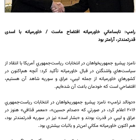
رامپ: نابساماني خاورميانه افتضاح ماست / خاورميانه با اسدی
قدرتمندتر، آرامتر بود
نامزد پيشرو جمهوريخواهان در انتخابات رياست‌جمهوري آمريكا با انتقاد از
سياست‌هاي واشنگتن در قبال خاورميانه تأكيد كرد: آنچه هم‌اكنون در
كشورهاي خاورميانه از جمله ليبي، عراق و سوريه شاهد آن هستيم،
افتضاحي است كه خودمان باعث آن شده‌ايم.
«دونالد ترامپ» نامزد پيشرو جمهوريخواهان در انتخابات رياست‌جمهوري
2016 اعلام كرد، در صورتي كه «صدام حسين»، «معمر قذافي» هنوز در
عراق و ليبي در قدرت بودند و «بشار اسد» نيز در سوريه قدرتمندتر بود،
هم اكنون خاورميانه مكاني امن‌تر و باثبات بيشتري بود.