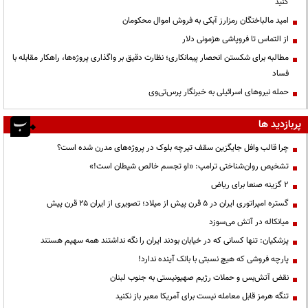
کنید
امید مالباختگان رمزارز آبکی به فروش اموال محکومان
از التماس تا فروپاشی هژمونی دلار
مطالبه برای شکستن انحصار پیمانکاری؛ نظارت دقیق بر واگذاری پروژه‌ها، راهکار مقابله با
فساد
حمله نیروهای اسرائیلی به خبرنگار پرس‌تی‌وی
پربازدید ها
چرا قالب وافل جایگزین سقف تیرچه بلوک در پروژه‌های مدرن شده است؟
تشخیص روان‌شناختی ترامپ: «او تجسم خالص شیطان است!»
۲ گزینه صنعا برای ریاض
گستره امپراتوری ایران در ۵ قرن پیش از میلاد؛ تصویری از ایران ۲۵ قرن پیش
میانکاله در آتش می‌سوزد
پزشکیان: تنها کسانی که در خیابان بودند ایران را نگه نداشتند همه سهیم هستند
پارچه فروشی که هیچ نسبتی با بانک آینده ندارد!
نقض آتش‌بس و حملات رژیم صهیونیستی به جنوب لبنان
تنگه هرمز قابل معامله نیست برای آمریکا معبر باز نکنید