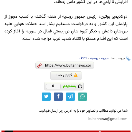
افزايش ناآرامي‌ها در اين كشور دامن زده‌اند.
«ولاديمير پوتين» رئيس جمهور روسيه از هفته گذشته با كسب مجوز از
پارلمان اين كشور و به درخواست مستقيم بشار اسد حملات هوايي عليه
نيروهاي داعش و ديگر گروه هاي تروريستي فعال در سوريه را آغاز كرده
است كه اين اقدام مسكو با انتقاد شديد غرب مواجه شده است.
برچسب ها:
سوریه
،
روسیه
،
ائتلاف
گزارش خطا
پسندیدم
0
شما می توانید مطالب و تصاویر خود را به آدرس زیر ارسال فرمایید.
bultannews@gmail.com