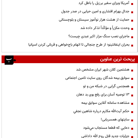
آمریکا ویزای سفیر برزیل را باطل کرد
جدال بهرام افشاری و امین حیایی در صدر جدول
حمایت از هشت هزار نوآموز سیستان و بلوچستانی
وحدت مکرّراً و مؤکّداً تذکر داده شد
ماجرای نصب سنگ مزار اکبر عبدی چیست؟
بحران اینفانتینو؛ از طرح جنجالی تا اتهام باج‌خواهی و قربانی کردن اسپانیا
پربحث ترین عناوین
هشتمین کلان شهر ایران مشخص شد
سوابق بیمه شدگان روی سایت تامین اجتماعی
همجنس گرایی در شبکه من و تو
13 توصیه آسان برای رفع بوی بد دهان
مشاهده سامانه آنلاين سوابق بیمه
حكم آيت‌الله مكارم درباره شاهين نجفي
سایتهای همسریابی!
دعايي كه قطعا مستجاب مي‌شود
جزئیات جدید قتل روح الله داداشی