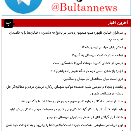
آخرین اخبار
سربازانِ خیابانِ ظهور؛ ملتِ مبعوثِ رودسر در پاسخ به دشمن: «خیابان‌ها را به ناامیدان
نمی‌دهیم»
اعلام پایان مراسم اربعین ۱۴۰۵
توقف صادرات نفت عربستان به آمریکا
ترامپ از افشای کمبود مهمات آمریکا خشمگین است
اجازه باز شدن مسیر دوم در تنگه هرمز را نخواهیم داد
فرق است میان مجاهدان در میدان و ساکتین
یکصد و پنجاه و سومین شب خدمت؛ موکب شهدای رزکان، تریبون مردم و مطالبه‌گر حل
ریشه‌ای مشکلات شهری
هشدار حاجی دلیگانی درباره تغییر سهم دریای خزر و مخالفت با واگذاری امتیاز
باید افراد کارآمدتر را به کار گرفت/ کاری می کنیم در معیشت مردم مشکلی پیش نیاید
هدف قرار گرفتن اتاق‌ فرماندهی مزدوران عربستان در یمن
این دیپلماسی نمایشی، شکست خورده است/واقعیت‌ها را بپذیرید و به تعهدات خود عمل